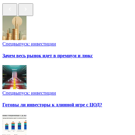
Спецвыпуск: инвестиции
Зачем весь рынок идет в премиум и люкс
Спецвыпуск: инвестиции
Готовы ли инвесторы к длинной игре с ЦОД?