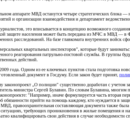
ьном аппарате МВД останутся четыре стратегических блока — н
иятий и организации взаимодействия и департамент ведомствен
урналистов, это вписывается в концепцию возможного создани
кой защите населения может быть передана из МЧС в МВД — в 
ренних расследований. На базе главкомата внутренних войск с
ерсальных квартальных инспекторов", которые будут заниматьс
нного реагирования патрульно-постовой службы. В группы буду
ственных действий.
009 года. Одним из ее ключевых пунктов стала подготовка нов
отовленный документ в Госдуму. Если закон будет принят,
поли
у законопроект „О полиции" существенно доработан с учетом 
еститель министра Сергей Булавин. По словам Булавина, многи
аконопроекте: "Например, иначе формулируется часть вторая пе
 об обязанности прийти на помощь каждому, кто нуждается в за
ы МВД, правоохранительная составляющая документа также была 
 в ситуациях, требующих проникновения в жилые помещения и на
ватно квалифицировать свои действия в случае необходимости с