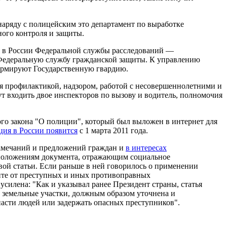
аряду с полицейским это департамент по выработке
ного контроля и защиты.
я в России Федеральной службы расследований —
Федеральную службу гражданской защиты. К управлению
формируют Государственную гвардию.
я профилактикой, надзором, работой с несовершеннолетними и
т входить двое инспекторов по вызову и водитель, полномочия
ого закона "О полиции", который был выложен в интернет для
ция в России появится
с 1 марта 2011 года.
замечаний и предложений граждан и
в интересах
м положениям документа, отражающим социальное
рвой статьи. Если раньше в ней говорилось о применении
щите от преступных и иных противоправных
усилена: "Как и указывал ранее Президент страны, статья
 земельные участки, должным образом уточнена и
пасти людей или задержать опасных преступников".