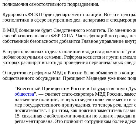
полномочия самостоятельного подразделения.
Курировать ФСКП будет департамент полиции. Всего в централ
госполитики в сфере внутренних дел, департамент спецмеропр
В МВД больше не будет Следственного комитета. По мнению ж
своеобразного аналога ФБР США. Часть функций по гражданс
собственной безопасности добавится Главное управление внут
В территориальных отделах полиции вводится должность "унив
неблагополучными семьями. Реформа коснется и групп немедле
которых расширят вплоть до проведения первоначальных след
О подготовке реформы МВД в России было объявлено в конце 2
общественного обсуждения. Президент Медведев уже внес подг
"Внесенный Президентом России в Государственную Дум
общества
", — считает статс-секретарь МВД России, зам
назначение полиции, теперь отведено ключевое место в з
мер государственного принуждения, то теперь речь идет
посягательств". При этом, как пояснил заместитель глав
15, связанная с действиями полиции по защите граждан
регламентирована. Это позволит сотрудникам более адек