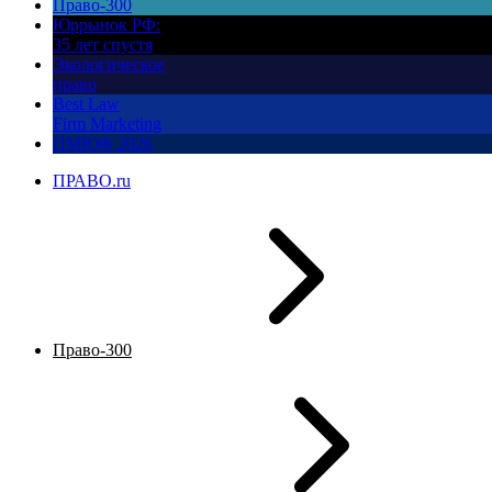
Право-300
Юррынок РФ:
35 лет спустя
Экологическое
право
Best Law
Firm Marketing
ПМЮФ 2026
ПРАВО.ru
Право-300