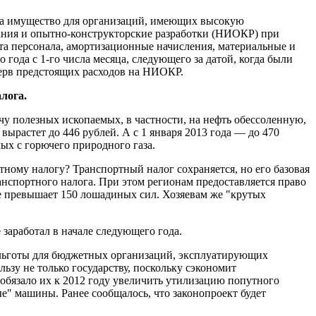
 на имущество для организаций, имеющих высокую
ования и опытно-конструкторские разработки (НИОКР) при
лата персонала, амортизационные начисления, материальные и
года с 1-го числа месяца, следующего за датой, когда были
зерв предстоящих расходов на НИОКР.
лога.
чу полезных ископаемых, в частности, на нефть обессоленную,
 вырастет до 446 рублей. А с 1 января 2013 года — до 470
мых с горючего природного газа.
тному налогу? Транспортный налог сохраняется, но его базовая
анспортного налога. При этом регионам предоставляется право
не превышает 150 лошадиных сил. Хозяевам же "крутых
 заработал в начале следующего года.
льготы для бюджетных организаций, эксплуатирующих
ьзу не только государству, поскольку сэкономит
 обязало их к 2012 году увеличить утилизацию попутного
ые" машины. Ранее сообщалось, что законопроект будет