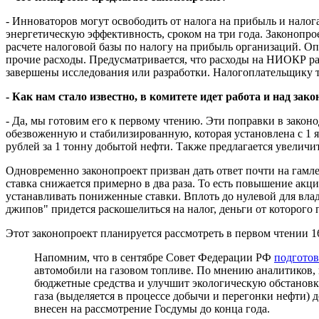
- Инноваторов могут освободить от налога на прибыль и нало
энергетическую эффективность, сроком на три года. Законопр
расчете налоговой базы по налогу на прибыль организаций. Оп
прочие расходы. Предусматривается, что расходы на НИОКР рав
завершены исследования или разработки. Налогоплательщику т
- Как нам стало известно, в комитете идет работа и над за
- Да, мы готовим его к первому чтению. Эти поправки в закон
обезвоженную и стабилизированную, которая установлена с 1 янв
рублей за 1 тонну добытой нефти. Также предлагается увеличит
Одновременно законопроект призван дать ответ почти на гамле
ставка снижается примерно в два раза. То есть повышение акц
устанавливать пониженные ставки. Вплоть до нулевой для вла
джипов" придется раскошелиться на налог, деньги от которого 
Этот законопроект планируется рассмотреть в первом чтении 16
Напомним, что в сентябре Совет Федерации РФ
подготов
автомобили на газовом топливе. По мнению аналитиков, п
бюджетные средства и улучшит экологическую обстановку
газа (выделяется в процессе добычи и перегонки нефти) 
внесен на рассмотрение Госдумы до конца года.