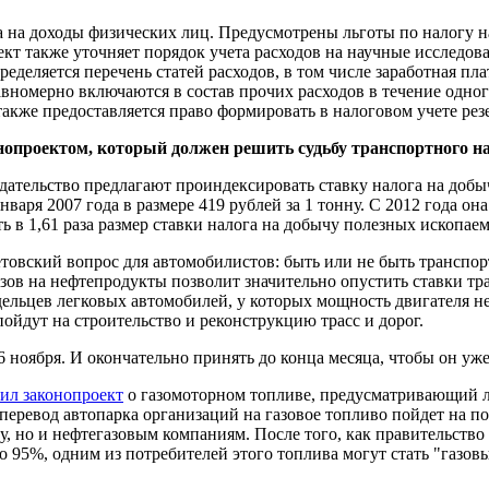
га на доходы физических лиц. Предусмотрены льготы по налогу
оект также уточняет порядок учета расходов на научные исслед
ределяется перечень статей расходов, в том числе заработная п
номерно включаются в состав прочих расходов в течение одного 
акже предоставляется право формировать в налоговом учете ре
конопроектом, который должен решить судьбу транспортного на
одательство предлагают проиндексировать ставку налога на добы
аря 2007 года в размере 419 рублей за 1 тонну. С 2012 года она
ь в 1,61 раза размер ставки налога на добычу полезных ископае
товский вопрос для автомобилистов: быть или не быть транспор
изов на нефтепродукты позволит значительно опустить ставки тр
дельцев легковых автомобилей, у которых мощность двигателя 
пойдут на строительство и реконструкцию трасс и дорог.
 ноября. И окончательно принять до конца месяца, чтобы он уже
ил законопроект
о газомоторном топливе, предусматривающий 
еревод автопарка организаций на газовое топливо пойдет на пол
, но и нефтегазовым компаниям. После того, как правительство
до 95%, одним из потребителей этого топлива могут стать "газов