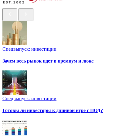
Спецвыпуск: инвестиции
Зачем весь рынок идет в премиум и люкс
Спецвыпуск: инвестиции
Готовы ли инвесторы к длинной игре с ЦОД?