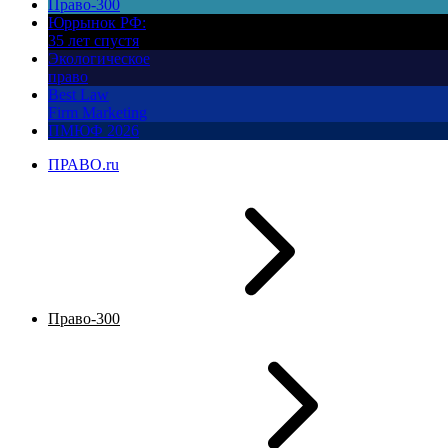
Право-300
Юррынок РФ:
35 лет спустя
Экологическое
право
Best Law
Firm Marketing
ПМЮФ 2026
ПРАВО.ru
Право-300