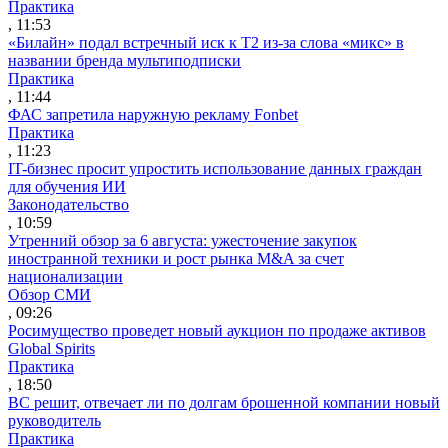
Практика
, 11:53
«Билайн» подал встречный иск к Т2 из-за слова «микс» в
названии бренда мультиподписки
Практика
, 11:44
ФАС запретила наружную рекламу Fonbet
Практика
, 11:23
IT-бизнес просит упростить использование данных граждан
для обучения ИИ
Законодательство
, 10:59
Утренний обзор за 6 августа: ужесточение закупок
иностранной техники и рост рынка M&A за счет
национализации
Обзор СМИ
, 09:26
Росимущество проведет новый аукцион по продаже активов
Global Spirits
Практика
, 18:50
ВС решит, отвечает ли по долгам брошенной компании новый
руководитель
Практика