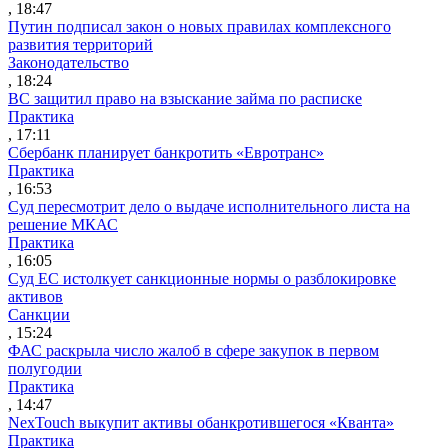
, 18:47
Путин подписал закон о новых правилах комплексного
развития территорий
Законодательство
, 18:24
ВС защитил право на взыскание займа по расписке
Практика
, 17:11
Сбербанк планирует банкротить «Евротранс»
Практика
, 16:53
Суд пересмотрит дело о выдаче исполнительного листа на
решение МКАС
Практика
, 16:05
Суд ЕС истолкует санкционные нормы о разблокировке
активов
Санкции
, 15:24
ФАС раскрыла число жалоб в сфере закупок в первом
полугодии
Практика
, 14:47
NexTouch выкупит активы обанкротившегося «Кванта»
Практика