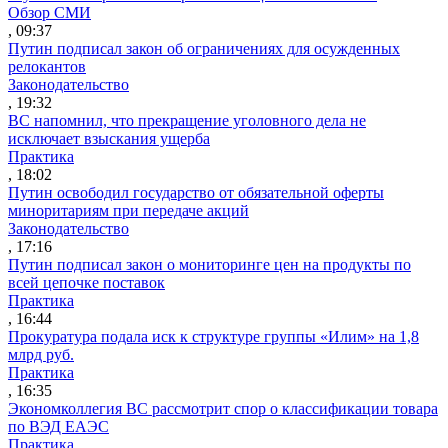
Обзор СМИ
, 09:37
Путин подписал закон об ограничениях для осужденных
релокантов
Законодательство
, 19:32
ВС напомнил, что прекращение уголовного дела не
исключает взыскания ущерба
Практика
, 18:02
Путин освободил государство от обязательной оферты
миноритариям при передаче акций
Законодательство
, 17:16
Путин подписал закон о мониторинге цен на продукты по
всей цепочке поставок
Практика
, 16:44
Прокуратура подала иск к структуре группы «Илим» на 1,8
млрд руб.
Практика
, 16:35
Экономколлегия ВС рассмотрит спор о классификации товара
по ВЭД ЕАЭС
Практика