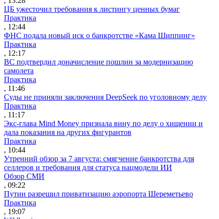
, 13:28
ЦБ ужесточил требования к листингу ценных бумаг
Практика
, 12:44
ФНС подала новый иск о банкротстве «Кама Шиппинг»
Практика
, 12:17
ВС подтвердил доначисление пошлин за модернизацию
самолета
Практика
, 11:46
Суды не приняли заключения DeepSeek по уголовному делу
Практика
, 11:17
Экс-глава Mind Money признала вину по делу о хищении и
дала показания на других фигурантов
Практика
, 10:44
Утренний обзор за 7 августа: смягчение банкротства для
селлеров и требования для статуса нацмодели ИИ
Обзор СМИ
, 09:22
Путин разрешил приватизацию аэропорта Шереметьево
Практика
, 19:07