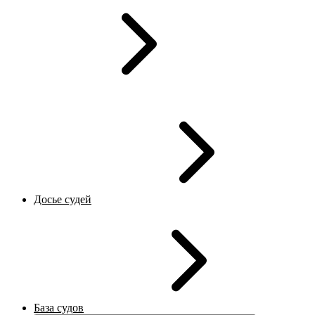
Досье судей
База судов