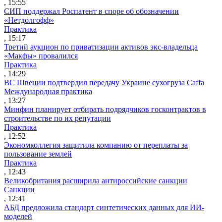
, 15:55
СИП поддержал Роспатент в споре об обозначении
«Нетдолгофф»
Практика
, 15:17
Третий аукцион по приватизации активов экс-владельца
«Макфы» провалился
Практика
, 14:29
ВС Швеции подтвердил передачу Украине сухогруза Caffa
Международная практика
, 13:27
Минфин планирует отбирать подрядчиков госконтрактов в
строительстве по их репутации
Практика
, 12:52
Экономколлегия защитила компанию от переплаты за
пользование землей
Практика
, 12:43
Великобритания расширила антироссийские санкции
Санкции
, 12:41
АБД предложила стандарт синтетических данных для ИИ-
моделей