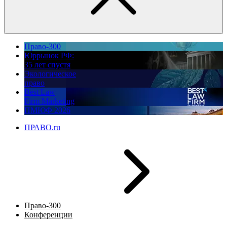
Право-300
Юррынок РФ:
35 лет спустя
Экологическое
право
Best Law
Firm Marketing
ПМЮФ 2026
ПРАВО.ru
Право-300
Конференции