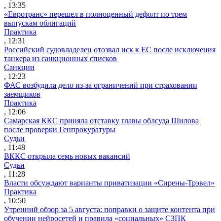
, 13:35
«Евротранс» перешел в полноценный дефолт по трем
выпускам облигаций
Практика
, 12:31
Российский судовладелец отозвал иск к ЕС после исключения
танкера из санкционных списков
Санкции
, 12:23
ФАС возбудила дело из-за ограничений при страховании
заемщиков
Практика
, 12:06
Самарская ККС приняла отставку главы облсуда Шилова
после проверки Генпрокуратуры
Судьи
, 11:48
ВККС открыла семь новых вакансий
Судьи
, 11:28
Власти обсуждают варианты приватизации «Сирены-Трэвел»
Практика
, 10:50
Утренний обзор за 5 августа: поправки о защите контента при
обучении нейросетей и правила «социальных» СЗПК