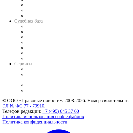
Советы для литигаторов
Сговоры на торгах
Авто
Судебная база
Картотека арбитражных дел
Решения арбитражных судов
Календарь рассмотрения арбитражных дел
Досье судей
Информация о судах
RSS лента новостей
Вакансии для юристов
Сервисы
Справочно-правовая система
Casebook: мониторинг дел
и компаний
Caselook: поиск и анализ практики
CASE.ONE: управление юридической службой
© ООО «Правовые новости». 2008-2026.
Номер свидетельства
ЭЛ № ФС 77 - 79910
.
Телефон редакции:
+7 (495) 645 37 60
Политика использования cookie-файлов
Политика конфиденциальности