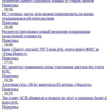
Wildberries начнет страховать товары от ударов дронов
Практика
, 18:56
ВС уточнил, когда дело можно пересмотреть по вновь
открывшимся обстоятельствам
Практика
, 18:06
Росреестр предложил новый механизм оспаривания
кадастровой стоимости
Практика
, 18:00
Банк «Траст» погасит 797,3 млн руб. долга перед ФНС за
«Гема-Инвест»
Практика
, 17:51
ВС запретил уравнивать цены участников закупок без учета
НДС
Практика
, 16:26
Аптечная сеть «36,6» выкупила 83 аптеки «Диалога»
Практика
, 16:25
Экс-главу АСВ объявили в розыск по делу о хищении более 4
млрд руб.
Практика