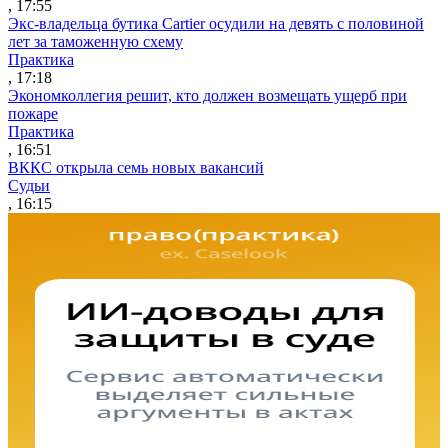
, 17:55
Экс-владельца бутика Cartier осудили на девять с половиной
лет за таможенную схему
Практика
, 17:18
Экономколлегия решит, кто должен возмещать ущерб при
пожаре
Практика
, 16:51
ВККС открыла семь новых вакансий
Судьи
, 16:15