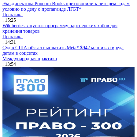
Экс-директора Popcorn Books приговорили к четырем годам
условно по делу о пропаганде ЛГБТ*
Практика
, 15:25
Wildberries запустит программу партнерских хабов для
хранения товаров
Практика
, 14:31
Суд в США обязал выплатить Meta* $942 млн из-за вреда
детям в соцсетях
Международная практика
, 13:54