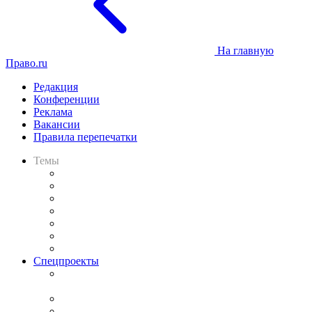
На главную
Право.ru
Редакция
Конференции
Реклама
Вакансии
Правила перепечатки
Темы
Практика
Законодательство
Процесс
Исследования
Рынок юридических услуг
Юридическое сообщество
Важнейшие правовые темы в прессе
Спецпроекты
Подкаст «В здравом уме
и твёрдой памяти»
Legal Design
Банкротная панорама