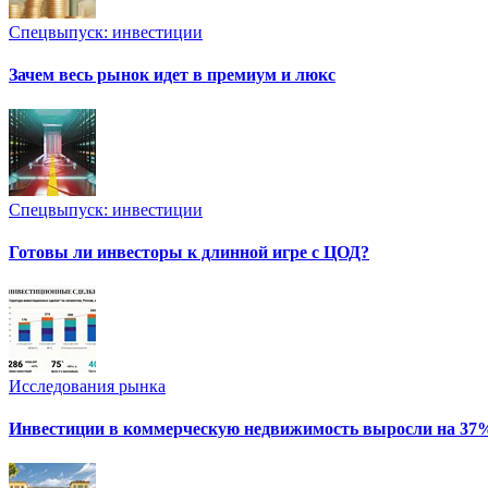
Спецвыпуск: инвестиции
Зачем весь рынок идет в премиум и люкс
Спецвыпуск: инвестиции
Готовы ли инвесторы к длинной игре с ЦОД?
Исследования рынка
Инвестиции в коммерческую недвижимость выросли на 37