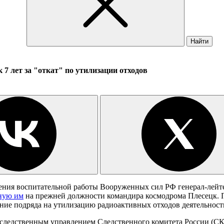
Найти
7 лет за "откат" по утилизации отходов
ения воспитательной работы Вооруженных сил РФ генерал-лейте
ную им
на прежней должности командира космодрома Плесецк. П
ение подряда на утилизацию радиоактивных отходов деятельнос
 следственным управлением Следственного комитета России (СКР