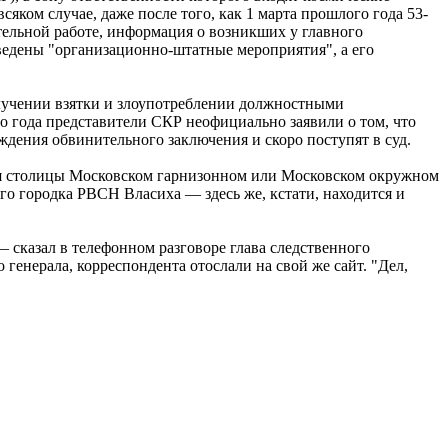
яком случае, даже после того, как 1 марта прошлого года 53-
тельной работе, информация о возникших у главного
едены "организационно-штатные мероприятия", а его
олучении взятки и злоупотреблении должностными
го года представители СКР неофициально заявили о том, что
ждения обвинительного заключения и скоро поступят в суд.
для столицы Московском гарнизонном или Московском окружном
го городка РВСН Власиха — здесь же, кстати, находится и
 сказал в телефонном разговоре глава следственного
генерала, корреспондента отослали на свой же сайт. "Дел,