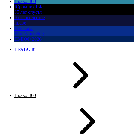
Право-300
Юррынок РФ:
35 лет спустя
Экологическое
право
Best Law
Firm Marketing
ПМЮФ 2026
ПРАВО.ru
Право-300