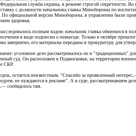
Федеральная служба охраны, в режиме строгой секретности. Во вс
тставку с должности начальника главка Минобороны по воспита
а. По официальной версии Минобороны, в управлении были пров
нием здоровья.
 расследовалось полным ходом: начальник главка обвинялся в п
ресечения в виде подписки о невыезде. Только в октябре прошло
ва завершено, его материалы переданы в прокуратуру для утвер
ование: уголовное дело рассматривалось не в "традиционных" 
енный суд. Он расположен в Подмосковье, на территории военно
ие СКР.
срок, остается неизвестным. "Спасибо за проявленный интерес,—
уем, не нуждаются в рекламе". А в суде, рассматривавшем дело 
",— сообщалось там.