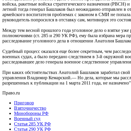
войска, ракетные войска стратегического назначения (РВСН) и 
летний тогда генерал Башлаков был неожиданно отправлен в о
армейского воспитателя проблемах с законом в СМИ не попал
руководитель попросился в отставку сам, мотивируя это состоя
Между тем весной прошлого года уголовное дело о взятке уже
полномочиями (ст. 285 и 290 УК РФ), ему была избрана мера п
расследование уголовного дела в отношении Анатолия Башлако
Судебный процесс оказался еще более секретным, чем расслед
военных судах, а было передано следствием в 3-й окружной во
расследовавшее дело генерала военное следственное управлен
При каких обстоятельствах Анатолий Башлаков заработал свой 
управления Владимир Кемарский.— Но дела, которые мы расслед
разрешенных к публикации на 1 марта 2011 года, не назначено
Право.ru
Приговор
Взяточничество
Минобороны РФ
Военный суд
Статья 285 УК РФ
Статья 290 УК РФ