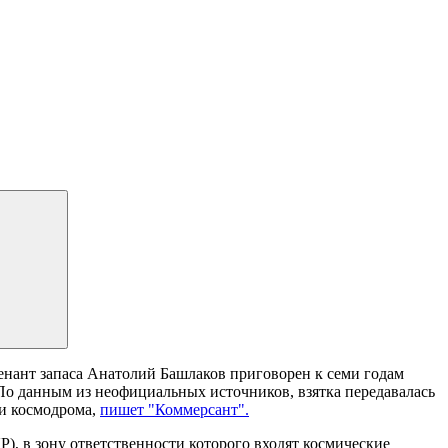
нант запаса Анатолий Башлаков приговорен к семи годам
о данным из неофициальных источников, взятка передавалась
ти космодрома,
пишет "Коммерсант".
), в зону ответственности которого входят космические