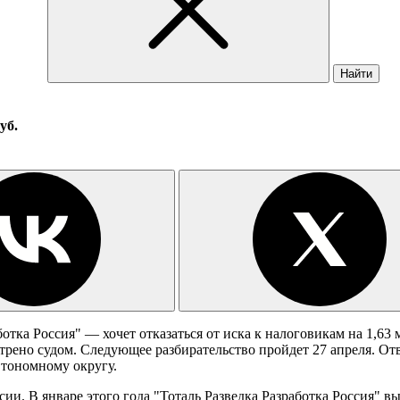
Найти
уб.
отка Россия" — хочет отказаться от иска к налоговикам на 1,63
отрено судом. Следующее разбирательство пройдет 27 апреля. Отв
тономному округу.
оссии. В январе этого года "Тоталь Разведка Разработка Росси