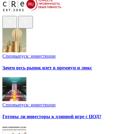
Спецвыпуск: инвестиции
Зачем весь рынок идет в премиум и люкс
Спецвыпуск: инвестиции
Готовы ли инвесторы к длинной игре с ЦОД?