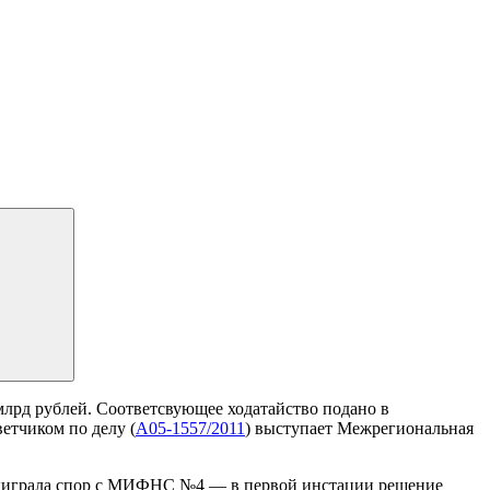
 млрд рублей. Соответсвующее ходатайство подано в
етчиком по делу (
А05-1557/2011
) выступает Межрегиональная
я" выиграла спор с МИФНС №4 — в первой инстации решение