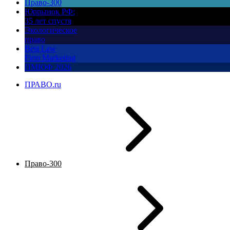
Право-300
Юррынок РФ:
35 лет спустя
Экологическое
право
Best Law
Firm Marketing
ПМЮФ 2026
ПРАВО.ru
Право-300