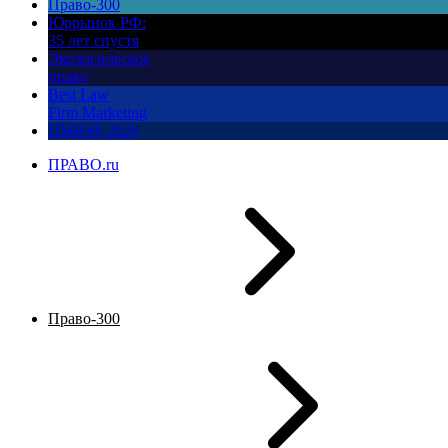
Право-300
Юррынок РФ:
35 лет спустя
Экологическое
право
Best Law
Firm Marketing
ПМЮФ 2026
ПРАВО.ru
Право-300