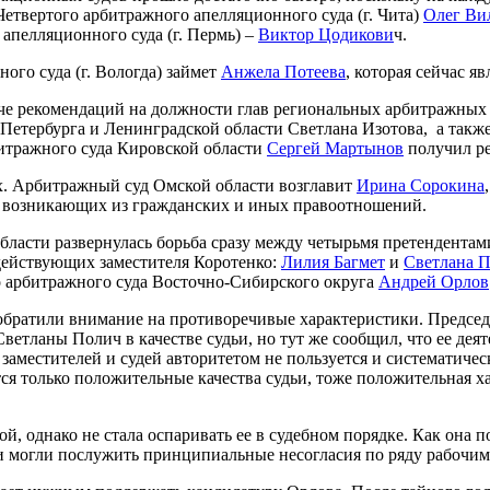
етвертого арбитражного апелляционного суда (г. Чита)
Олег Ви
апелляционного суда (г. Пермь) –
Виктор Цодикови
ч.
ого суда (г. Вологда) займет
Анжела Потеева
, которая сейчас яв
е рекомендаций на должности глав региональных арбитражных 
Петербурга и Ленинградской области Светлана Изотова, а такж
итражного суда Кировской области
Сергей Мартынов
получил ре
х. Арбитражный суд Омской области возглавит
Ирина Сорокина
в, возникающих из гражданских и иных правоотношений.
бласти развернулась борьба сразу между четырьмя претендентами
 действующих заместителя Коротенко:
Лилия Багмет
и
Светлана 
о арбитражного суда Восточно-Сибирского округа
Андрей Орлов
ратили внимание на противоречивые характеристики. Председа
ветланы Полич в качестве судьи, но тут же сообщил, что ее деят
 заместителей и судей авторитетом не пользуется и систематиче
ся только положительные качества судьи, тоже положительная х
й, однако не стала оспаривать ее в судебном порядке. Как она 
и могли послужить принципиальные несогласия по ряду рабочим 