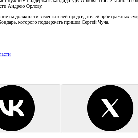
тает нужным поддержать кандидатуру Орлова. После тайного го
сти Андрею Орлову.
ение на должности заместителей председателей арбитражных су
ондарь, которого поддержать пришел Сергей Чуча.
ласти