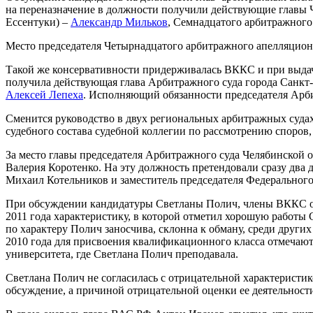
на переназначение в должности получили действующие главы Ч
Ессентуки) –
Александр Мильков
, Семнадцатого арбитражного 
Место председателя Четырнадцатого арбитражного апелляционн
Такой же консервативности придерживалась ВККС и при выдач
получила действующая глава Арбитражного суда города Санкт-
Алексей Лепеха
. Исполняющий обязанности председателя Арб
Сменится руководство в двух региональных арбитражных суда
судебного состава судебной коллегии по рассмотрению споро
За место главы председателя Арбитражного суда Челябинской о
Валерия Коротенко. На эту должность претендовали сразу два
Михаил Котельников и заместитель председателя Федеральног
При обсуждении кандидатуры Светланы Полич, члены ВККС об
2011 года характеристику, в которой отметил хорошую работы С
по характеру Полич заносчива, склонна к обману, среди других
2010 года для присвоения квалификационного класса отмечают
университета, где Светлана Полич преподавала.
Светлана Полич не согласилась с отрицательной характеристико
обсуждение, а причиной отрицательной оценки ее деятельност