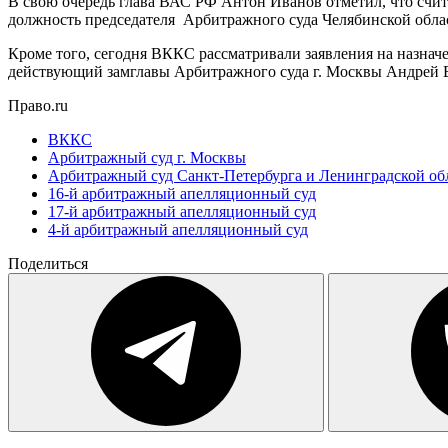
В свою очередь глава ВАС РФ Антон Иванов отметил, что счи
должность председателя Арбитражного суда Челябинской обла
Кроме того, сегодня ВККС рассматривали заявления на назнач
действующий замглавы Арбитражного суда г. Москвы Андрей Б
Право.ru
ВККС
Арбитражный суд г. Москвы
Арбитражный суд Санкт-Петербурга и Ленинградской об
16-й арбитражный апелляционный суд
17-й арбитражный апелляционный суд
4-й арбитражный апелляционный суд
Поделиться