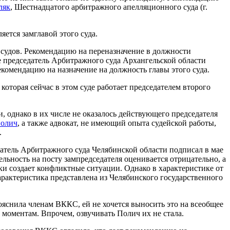
ляк
, Шестнадцатого арбитражного апелляционного суда (г.
ляется замглавой этого суда.
судов. Рекомендацию на переназначение в должности
е председатель Арбитражного суда Архангельской области
комендацию на назначение на должность главы этого суда.
, которая сейчас в этом суде работает председателем второго
, однако в их числе не оказалось действующего председателя
Полич
, а также адвокат, не имеющий опыта судейской работы,
.
тель Арбитражного суда Челябинской области подписал в мае
ельность на посту зампредседателя оценивается отрицательно, а
ски создает конфликтные ситуации. Однако в характеристике от
арактеристика представлена из Челябинского государственного
пояснила членам ВККС, ей не хочется выносить это на всеобщее
моментам. Впрочем, озвучивать Полич их не стала.