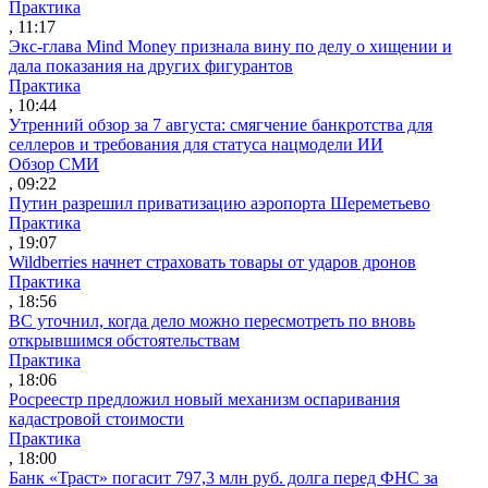
Практика
, 11:17
Экс-глава Mind Money признала вину по делу о хищении и
дала показания на других фигурантов
Практика
, 10:44
Утренний обзор за 7 августа: смягчение банкротства для
селлеров и требования для статуса нацмодели ИИ
Обзор СМИ
, 09:22
Путин разрешил приватизацию аэропорта Шереметьево
Практика
, 19:07
Wildberries начнет страховать товары от ударов дронов
Практика
, 18:56
ВС уточнил, когда дело можно пересмотреть по вновь
открывшимся обстоятельствам
Практика
, 18:06
Росреестр предложил новый механизм оспаривания
кадастровой стоимости
Практика
, 18:00
Банк «Траст» погасит 797,3 млн руб. долга перед ФНС за