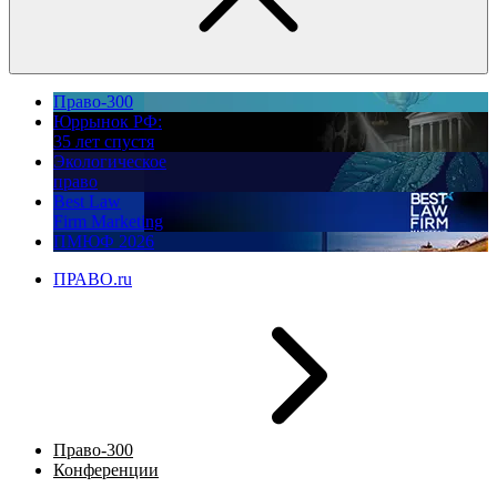
Право-300
Юррынок РФ:
35 лет спустя
Экологическое
право
Best Law
Firm Marketing
ПМЮФ 2026
ПРАВО.ru
Право-300
Конференции