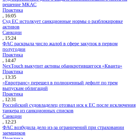
решение МКАС
Практика
, 16:05
Суд ЕС истолкует санкционные нормы о разблокировке
активов
Санкции
, 15:24
ФАС раскрыла число жалоб в сфере закупок в первом
полугодии
Практика
, 14:47
NexTouch выкупит активы обанкротившегося «Кванта»
Практика
, 13:35
«Евротранс» перешел в полноценный дефолт по трем
выпускам облигаций
Практика
, 12:31
Российский судовладелец отозвал иск к ЕС после исключения
танкера из санкционных списков
Санкции
, 12:23
ФАС возбудила дело из-за ограничений при страховании
заемщиков
Практика