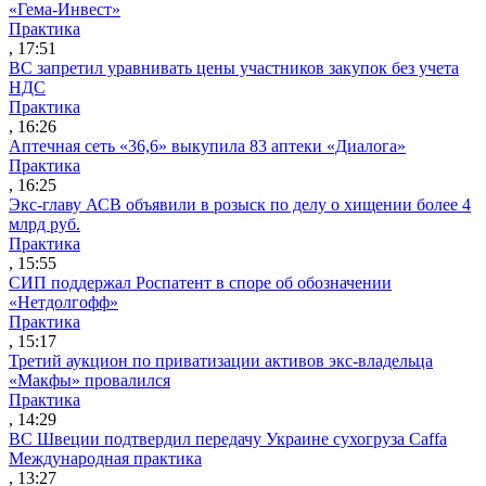
«Гема-Инвест»
Практика
, 17:51
ВС запретил уравнивать цены участников закупок без учета
НДС
Практика
, 16:26
Аптечная сеть «36,6» выкупила 83 аптеки «Диалога»
Практика
, 16:25
Экс-главу АСВ объявили в розыск по делу о хищении более 4
млрд руб.
Практика
, 15:55
СИП поддержал Роспатент в споре об обозначении
«Нетдолгофф»
Практика
, 15:17
Третий аукцион по приватизации активов экс-владельца
«Макфы» провалился
Практика
, 14:29
ВС Швеции подтвердил передачу Украине сухогруза Caffa
Международная практика
, 13:27