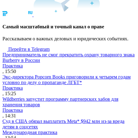
Cамый масштабный и точный канал о праве
Рассказываем о важных деловых и юридических событиях.
Перейти в Telegram
Предприниматель не смог прекратить охрану товарного знака
Burberry в России
Практика
, 15:50
Экс-директора Popcorn Books приговорили к четырем годам
условно по делу о пропаганде ЛГБТ*
Практика
, 15:25
Wildberries запустит программу партнерских хабов для
хранения товаров
Практика
, 14:31
Суд в США обязал выплатить Meta* $942 млн из-за вреда
детям в соцсетях
Международная практика
, 13:54