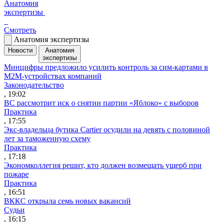
Анатомия
экспертизы
Смотреть
Анатомия экспертизы
Новости
Анатомия
экспертизы
Минцифры предложило усилить контроль за сим-картами в
M2M-устройствах компаний
Законодательство
, 19:02
ВС рассмотрит иск о снятии партии «Яблоко» с выборов
Практика
, 17:55
Экс-владельца бутика Cartier осудили на девять с половиной
лет за таможенную схему
Практика
, 17:18
Экономколлегия решит, кто должен возмещать ущерб при
пожаре
Практика
, 16:51
ВККС открыла семь новых вакансий
Судьи
, 16:15