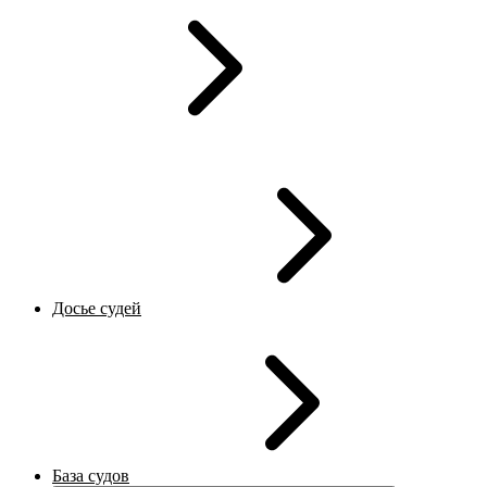
Досье судей
База судов