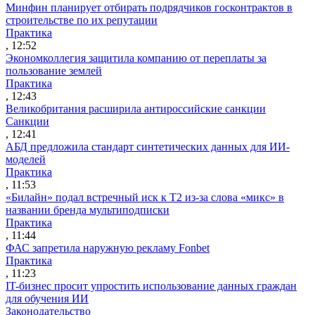
Минфин планирует отбирать подрядчиков госконтрактов в
строительстве по их репутации
Практика
, 12:52
Экономколлегия защитила компанию от переплаты за
пользование землей
Практика
, 12:43
Великобритания расширила антироссийские санкции
Санкции
, 12:41
АБД предложила стандарт синтетических данных для ИИ-
моделей
Практика
, 11:53
«Билайн» подал встречный иск к Т2 из-за слова «микс» в
названии бренда мультиподписки
Практика
, 11:44
ФАС запретила наружную рекламу Fonbet
Практика
, 11:23
IT-бизнес просит упростить использование данных граждан
для обучения ИИ
Законодательство