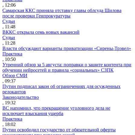
, 12:06
Самарская ККС приняла отставку главы облсуда Шилова
после проверки Генпрокуратуры
Судьи
, 11:48
ВККС открыла семь новых вакансий
Судьи
, 11:28
Власти обсуждают варианты приватизации «Сирены-Трэвел»
Практика
, 10:50
Утренний обзор за 5 августа: поправки о защите контента при
обучении нейросетей и правила «социальных» СЗПК
Обзор СМИ
, 09:37
Путин подписал закон об ограничениях для осужденных
релокантов
Законодательство
, 19:32
ВС напомнил, что прекращение уголовного дела не
исключает взыскания ущерба
Практика
, 18:02
Путин освободил государство от обязательной оферты