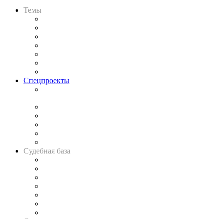
Темы
Практика
Законодательство
Процесс
Исследования
Рынок юридических услуг
Юридическое сообщество
Важнейшие правовые темы в прессе
Спецпроекты
Подкаст «В здравом уме
и твёрдой памяти»
Legal Design
Банкротная панорама
Советы для литигаторов
Сговоры на торгах
Авто
Судебная база
Картотека арбитражных дел
Решения арбитражных судов
Календарь рассмотрения арбитражных дел
Досье судей
Информация о судах
RSS лента новостей
Вакансии для юристов