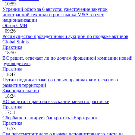
, 10:59
Утренний обзор за 6 августа: ужесточение закупок
иностранной техники и рост рынка M&A за счет
национализации
Обзор СМИ
, 09:26
Росимущество проведет новый аукцион по продаже активов
Global Spirits
Практика
, 18:50
ВС решит, отвечает ли по долгам брошенной компании новый
руководитель
Практика
, 18:47
Путин подписал закон о новых правилах комплексного
развития территорий
Законодательство
, 18:24
ВС защитил право на взыскание займа по расписке
Практика
, 17:11
Сбербанк планирует банкротить «Евротранс»
Практика
, 16:53
Суд пересмотрит дело о выдаче исполнительного листа на