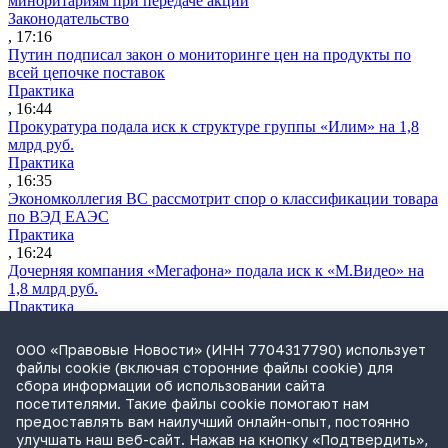
миноритариям при передаче акций
Законодательство
, 17:16
Путин подписал закон о мониторинге цен на продукты по
всей цепочке поставок
Практика
, 16:44
Прокуратура подала иск к структуре группы «Илим» на 1,8
млрд руб.
Практика
, 16:35
Экономколлегия ВС рассмотрит спор о классификации товара
по ВЭД ЕАЭС
Практика
, 16:24
Дочерняя компания «Мегафона» подала иск к «М.Видео» на
1,8 млрд руб.
Практика
, 15:50
СИП проверит отмену патента на систему управления
ООО «Правовые Новости» (ИНН 7704317790) использует
устройствами после возражений «Яндекса»
файлы cookie (включая сторонние файлы cookie) для
Практика
сбора информации об использовании сайта
, 15:17
посетителями. Такие файлы cookie помогают нам
Суды 10 стран рассматривают иски российской «дочки»
предоставлять вам наилучший онлайн-опыт, постоянно
Google о возврате дивидендов
улучшать наш веб-сайт. Нажав на кнопку «Подтвердить»,