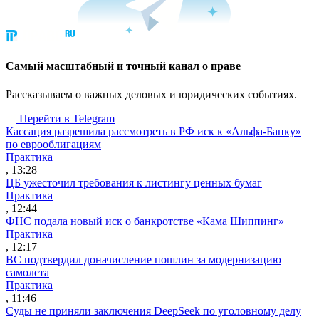
Cамый масштабный и точный канал о праве
Рассказываем о важных деловых и юридических событиях.
Перейти в Telegram
Кассация разрешила рассмотреть в РФ иск к «Альфа-Банку»
по еврооблигациям
Практика
, 13:28
ЦБ ужесточил требования к листингу ценных бумаг
Практика
, 12:44
ФНС подала новый иск о банкротстве «Кама Шиппинг»
Практика
, 12:17
ВС подтвердил доначисление пошлин за модернизацию
самолета
Практика
, 11:46
Суды не приняли заключения DeepSeek по уголовному делу