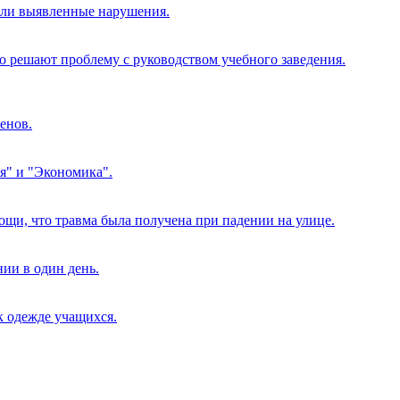
или выявленные нарушения.
бо решают проблему с руководством учебного заведения.
енов.
я" и "Экономика".
ощи, что травма была получена при падении на улице.
ии в один день.
к одежде учащихся.