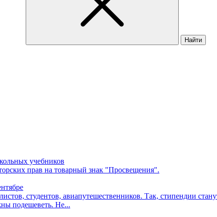
Найти
школьных учебников
торских прав на товарный знак "Просвещения".
ентябре
илистов, студентов, авиапутешественников. Так, стипендии ста
ны подешеветь. Не...