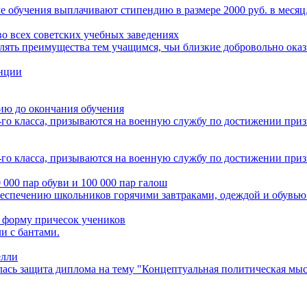
 обучения выплачивают стипендию в размере 2000 руб. в месяц
о всех советских учебных заведениях
авлять преимущества тем учащимся, чьи близкие добровольно о
енции
ию до окончания обучения
го класса, призываются на военную службу по достижении призы
го класса, призываются на военную службу по достижении призы
 000 пар обуви и 100 000 пар галош
беспечению школьников горячими завтраками, одеждой и обувью
 форму причесок учеников
и с бантами.
елли
лась защита диплома на тему "Концептуальная политическая мы