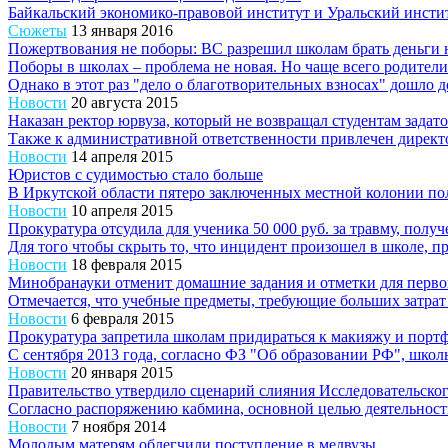
Байкальский экономико-правовой институт и Уральский инсти
Сюжеты
13 января 2016
Пожертвования не поборы: ВС разрешил школам брать деньги н
Поборы в школах – проблема не новая. Но чаще всего родители
Однако в этот раз "дело о благотворительных взносах" дошло до
Новости
20 августа 2015
Наказан ректор юрвуза, который не возвращал студентам задат
Также к административной ответственности привлечен директор
Новости
14 апреля 2015
Юристов с судимостью стало больше
В Иркутской области пятеро заключенных местной колонии п
Новости
10 апреля 2015
Прокуратура отсудила для ученика 50 000 руб. за травму, полу
Для того чтобы скрыть то, что инцидент произошел в школе, п
Новости
18 февраля 2015
Минобранауки отменит домашние задания и отметки для перво
Отмечается, что учебные предметы, требующие больших затрат
Новости
6 февраля 2015
Прокуратура запретила школам придираться к макияжу и порт
С сентября 2013 года, согласно ФЗ "Об образовании РФ", школ
Новости
20 января 2015
Правительство утвердило сценарий слияния Исследовательско
Согласно распоряжению кабмина, основной целью деятельности
Новости
7 ноября 2014
Молодым матерям облегчили поступление в медвузы