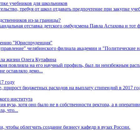
пке учебников для школьников
льство, требуя от школ отдавать предпочтение при закупке уче
дственников из-за границы?
кандальная отставка детского омбудсмена Павла Астахова и тот 
влению "Юриспруденция"
правление" челябинского филиала академии и "Политические н
ила жизни Олега Кутафина
кия повлияла на его научный профиль, был ли неизбежным расп
е оставляло демо...
17 году
, прирост бюджетных расходов на выплату стипендий в 2017 год
кого института
 вуза, хотя оно было не в собственности ректора, а в оператив
а, что...
, чтобы облегчить создание бизнесу кафедр в вузах России.