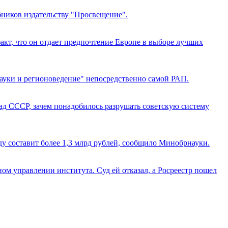
бников издательству "Просвещение".
факт, что он отдает предпочтение Европе в выборе лучших
ауки и регионоведение" непосредственно самой РАП.
ад СССР, зачем понадобилось разрушать советскую систему
у составит более 1,3 млрд рублей, сообщило Минобрнауки.
ном управлении института. Суд ей отказал, а Росреестр пошел