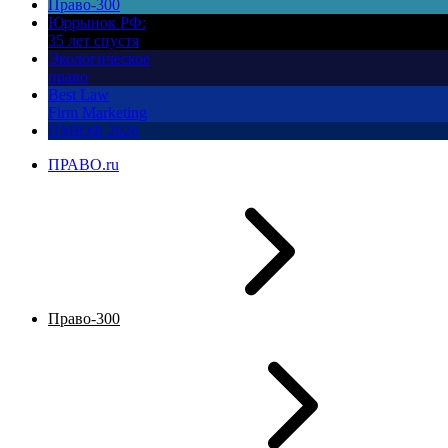
Право-300
Юррынок РФ:
35 лет спустя
Экологическое
право
Best Law
Firm Marketing
ПМЮФ 2026
ПРАВО.ru
Право-300