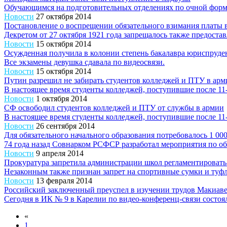
Обучающимся на подготовительных отделениях по очной форме
Новости
27 октября 2014
Постановление о воспрещении обязательного взимания платы в
Декретом от 27 октября 1921 года запрещалось также предост
Новости
15 октября 2014
Осужденная получила в колонии степень бакалавра юриспруд
Все экзамены девушка сдавала по видеосвязи.
Новости
15 октября 2014
Путин разрешил не забирать студентов колледжей и ПТУ в арм
В настоящее время студенты колледжей, поступившие после 11-
Новости
1 октября 2014
СФ освободил студентов колледжей и ПТУ от службы в армии
В настоящее время студенты колледжей, поступившие после 11-
Новости
26 сентября 2014
Для обязательного начального образования потребовалось 1 000
74 года назад Совнарком РСФСР разработал мероприятия по о
Новости
9 апреля 2014
Прокуратура запретила администрации школ регламентировать
Незаконным также признан запрет на спортивные сумки и туфл
Новости
13 февраля 2014
Российский заключенный преуспел в изучении трудов Макиав
Сегодня в ИК № 9 в Карелии по видео-конференц-связи состоя
«
1