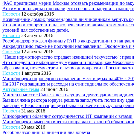
ФАС предписала мэрии Москвы отозвать рекомендации по заку
Антимонопольщики признали, что госорган нарушил законодате
Новости
12 октября 2016
Возвращение домой: рекомендовали ли чиновникам вернуть ро
Источники говорят, что на это решение повлияла в том числе с
условий для собственных детей.
Новости
23 августа 2016
Рособрнадзор отказал филиалу РАП в аккредитации по напра
Аккредитацию также не получили направления "Экономика и у
Сюжеты
12 августа 2016
"Наше нормотворчество страдает излишней текучестью": прав
Что определило выбор между музыкой и правом, как Чехослова
образования, почему строительство демократии в России часто н
Новости
1 августа 2016
Минобрнауки опровергло сокращение мест в вузах на 40% к 20
На 2017 год защищены расходы на стипендиальное обеспечение
Актуальные темы
23 июня 2016
Мистер и миссис Смит: как экс-супруги делят здание юридичес
Бывшая жена ректора юрвуза решила заполучить половину здания
навстречу. Реорганизация вуза была экс-жене на руку: она решил
Новости
31 мая 2016
Минобрнауки облегчит сотрудничество ИТ-компаний с вузами
Минобрнауки намерено внести поправки в закон об образовании
Новости
30 мая 2016
Рособрнадзор лишил лицензии два юрвуза