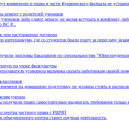
тут коммерции и права в части Кушвинского филиала не устран
а ремонт с родителей учеников
 учеников либо сдают деньги, не желая вступать в конфликт, ли
 ВС Р...
ок при расторжении договора
 юртехникума, где со студентов брали плату за пересдачу экзам
олучили дипломы бакалавров по специальностям "Юриспруденци
ченную на уроке физкультуры
реподаватель уговорила мальчика сказать работникам скорой пом
классников
 времени на домашнюю подготовку, не должны стоять в расписан
фелям учениц
ы получили право самостоятельно выдвигать требования только 
го центра частного права с РШЧП
 объединенного центра станет научная деятельность.