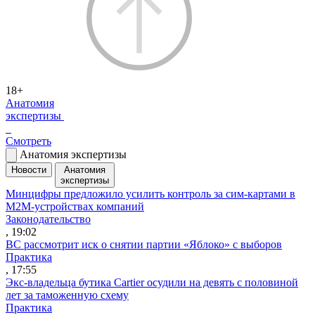
18+
Анатомия
экспертизы
Смотреть
Анатомия экспертизы
Новости
Анатомия
экспертизы
Минцифры предложило усилить контроль за сим-картами в
M2M-устройствах компаний
Законодательство
, 19:02
ВС рассмотрит иск о снятии партии «Яблоко» с выборов
Практика
, 17:55
Экс-владельца бутика Cartier осудили на девять с половиной
лет за таможенную схему
Практика