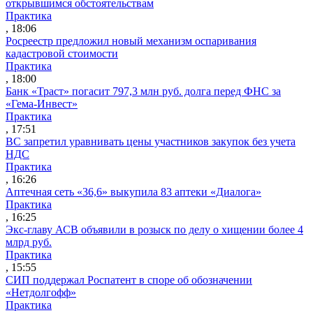
открывшимся обстоятельствам
Практика
, 18:06
Росреестр предложил новый механизм оспаривания
кадастровой стоимости
Практика
, 18:00
Банк «Траст» погасит 797,3 млн руб. долга перед ФНС за
«Гема-Инвест»
Практика
, 17:51
ВС запретил уравнивать цены участников закупок без учета
НДС
Практика
, 16:26
Аптечная сеть «36,6» выкупила 83 аптеки «Диалога»
Практика
, 16:25
Экс-главу АСВ объявили в розыск по делу о хищении более 4
млрд руб.
Практика
, 15:55
СИП поддержал Роспатент в споре об обозначении
«Нетдолгофф»
Практика