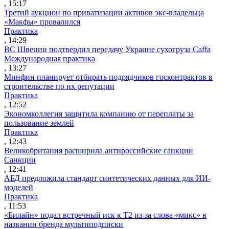
, 15:17
Третий аукцион по приватизации активов экс-владельца
«Макфы» провалился
Практика
, 14:29
ВС Швеции подтвердил передачу Украине сухогруза Caffa
Международная практика
, 13:27
Минфин планирует отбирать подрядчиков госконтрактов в
строительстве по их репутации
Практика
, 12:52
Экономколлегия защитила компанию от переплаты за
пользование землей
Практика
, 12:43
Великобритания расширила антироссийские санкции
Санкции
, 12:41
АБД предложила стандарт синтетических данных для ИИ-
моделей
Практика
, 11:53
«Билайн» подал встречный иск к Т2 из-за слова «микс» в
названии бренда мультиподписки