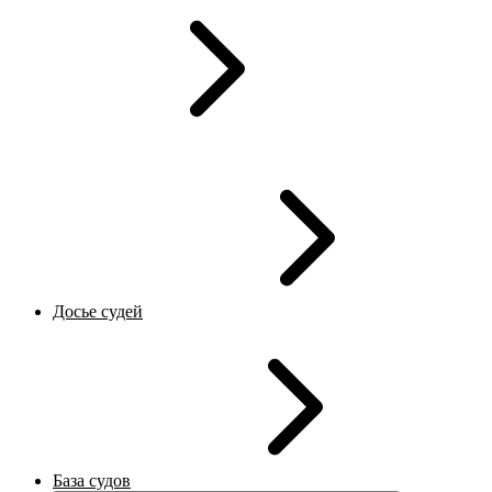
Досье судей
База судов