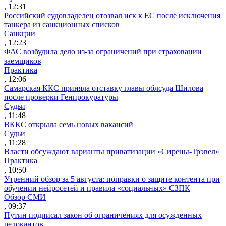
, 12:31
Российский судовладелец отозвал иск к ЕС после исключения
танкера из санкционных списков
Санкции
, 12:23
ФАС возбудила дело из-за ограничений при страховании
заемщиков
Практика
, 12:06
Самарская ККС приняла отставку главы облсуда Шилова
после проверки Генпрокуратуры
Судьи
, 11:48
ВККС открыла семь новых вакансий
Судьи
, 11:28
Власти обсуждают варианты приватизации «Сирены-Трэвел»
Практика
, 10:50
Утренний обзор за 5 августа: поправки о защите контента при
обучении нейросетей и правила «социальных» СЗПК
Обзор СМИ
, 09:37
Путин подписал закон об ограничениях для осужденных
релокантов