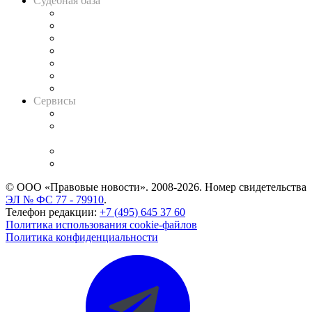
Судебная база
Картотека арбитражных дел
Решения арбитражных судов
Календарь рассмотрения арбитражных дел
Досье судей
Информация о судах
RSS лента новостей
Вакансии для юристов
Сервисы
Справочно-правовая система
Casebook: мониторинг дел
и компаний
Caselook: поиск и анализ практики
CASE.ONE: управление юридической службой
© ООО «Правовые новости». 2008-2026.
Номер свидетельства
ЭЛ № ФС 77 - 79910
.
Телефон редакции:
+7 (495) 645 37 60
Политика использования cookie-файлов
Политика конфиденциальности