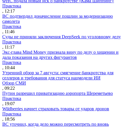
ФНС подала новый иск о банкротстве «Кама Шиппинг»
Практика
, 12:17
ВС подтвердил доначисление пошлин за модернизацию
самолета
Практика
, 11:46
Суды не приняли заключения DeepSeek по уголовному делу
Практика
, 11:17
Экс-глава Mind Money признала вину по делу о хищении и
дала показания на других фигурантов
Практика
, 10:44
Утренний обзор за 7 августа: смягчение банкротства для
селлеров и требования для статуса нацмодели ИИ
Обзор СМИ
, 09:22
Путин разрешил приватизацию аэропорта Шереметьево
Практика
, 19:07
Wildberries начнет страховать товары от ударов дронов
Практика
, 18:56
ВС уточнил, когда дело можно пересмотреть по вновь