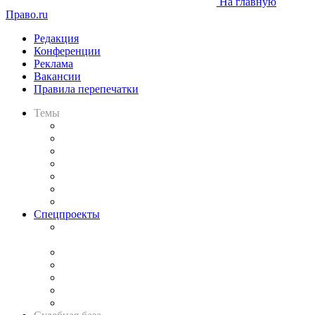
На главную
Право.ru
Редакция
Конференции
Реклама
Вакансии
Правила перепечатки
Темы
Практика
Законодательство
Процесс
Исследования
Рынок юридических услуг
Юридическое сообщество
Важнейшие правовые темы в прессе
Спецпроекты
Подкаст «В здравом уме
и твёрдой памяти»
Legal Design
Банкротная панорама
Советы для литигаторов
Сговоры на торгах
Авто