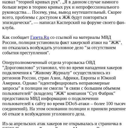
назвал "теорией кривых рук". „Я в данном случае намного
больше верю в теорию кривых рук и непрофессионального
руководства… Посему, увы, вывод неутешительный. Скорее
всего, проблемы с доступом к ЖЖ будут повторяться
эпизодически", — написал Касперский на форуме своего фан-
клуба.
Как сообщает
Газета.Ru
со ссылкой на материалы МВД
России, полиция установила факт хакерской атаки на "ЖЖ",
но отказалась возбуждать уголовное дело "за отсутствием
события преступления".
Оперуполномоченный отдела угорозыска ОВД
"Дорогомилово" установил, что во время нападения хакеров
подключения к "Живому Журналу" осуществлялись из
регионов России, стран Азии, Африки, Европы и Южной
Америки. Однако "идентифицировать неправомерные
запросы" в полиции не смогли "в связи с большим объемом
пользователей" (владелец "ЖЖ" компания "Суп Фабрик"
предоставила МВД информацию о подключении
пользователей к сайту во время DDoS-атаки – более 100 тысяч
соединений). На этом основании полиции и приняли решение
об отказе в возбуждении уголовного дела.
Из-за апрельских атак хакеров не открывалась и страничка в