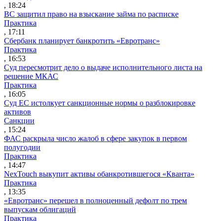
, 18:24
ВС защитил право на взыскание займа по расписке
Практика
, 17:11
Сбербанк планирует банкротить «Евротранс»
Практика
, 16:53
Суд пересмотрит дело о выдаче исполнительного листа на
решение МКАС
Практика
, 16:05
Суд ЕС истолкует санкционные нормы о разблокировке
активов
Санкции
, 15:24
ФАС раскрыла число жалоб в сфере закупок в первом
полугодии
Практика
, 14:47
NexTouch выкупит активы обанкротившегося «Кванта»
Практика
, 13:35
«Евротранс» перешел в полноценный дефолт по трем
выпускам облигаций
Практика