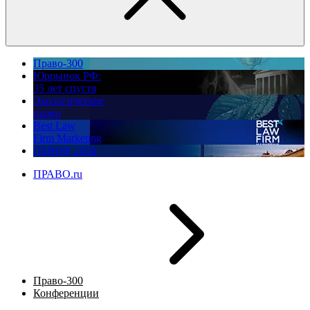
Право-300
Юррынок РФ:
35 лет спустя
Экологическое
право
Best Law
Firm Marketing
ПМЮФ 2026
ПРАВО.ru
Право-300
Конференции