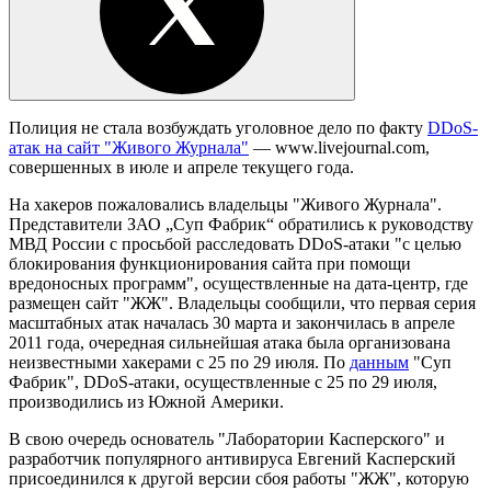
Полиция не стала возбуждать уголовное дело по факту
DDoS-
атак на сайт "Живого Журнала"
— www.livejournal.com,
совершенных в июле и апреле текущего года.
На хакеров пожаловались владельцы "Живого Журнала".
Представители ЗАО „Суп Фабрик“ обратились к руководству
МВД России с просьбой расследовать DDoS-атаки "с целью
блокирования функционирования сайта при помощи
вредоносных программ", осуществленные на дата-центр, где
размещен сайт "ЖЖ". Владельцы сообщили, что первая серия
масштабных атак началась 30 марта и закончилась в апреле
2011 года, очередная сильнейшая атака была организована
неизвестными хакерами с 25 по 29 июля. По
данным
"Суп
Фабрик", DDoS-атаки, осуществленные с 25 по 29 июля,
производились из Южной Америки.
В свою очередь основатель "Лаборатории Касперского" и
разработчик популярного антивируса Евгений Касперский
присоединился к другой версии сбоя работы "ЖЖ", которую