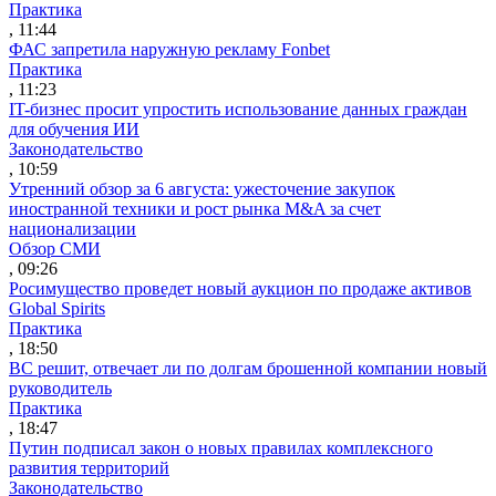
Практика
, 11:44
ФАС запретила наружную рекламу Fonbet
Практика
, 11:23
IT-бизнес просит упростить использование данных граждан
для обучения ИИ
Законодательство
, 10:59
Утренний обзор за 6 августа: ужесточение закупок
иностранной техники и рост рынка M&A за счет
национализации
Обзор СМИ
, 09:26
Росимущество проведет новый аукцион по продаже активов
Global Spirits
Практика
, 18:50
ВС решит, отвечает ли по долгам брошенной компании новый
руководитель
Практика
, 18:47
Путин подписал закон о новых правилах комплексного
развития территорий
Законодательство