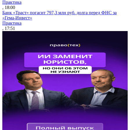
Практика
, 18:00
Банк «Траст» погасит 797,3 млн руб. долга перед ФНС за
«Гема-Инвест»
Практика
, 17:51