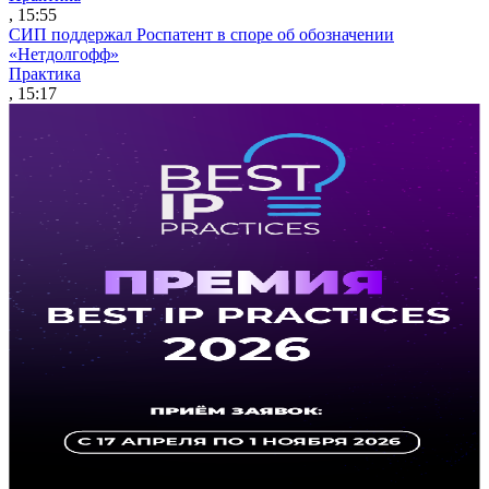
, 15:55
СИП поддержал Роспатент в споре об обозначении
«Нетдолгофф»
Практика
, 15:17