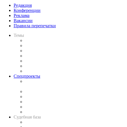
Редакция
Конференции
Реклама
Вакансии
Правила перепечатки
Темы
Практика
Законодательство
Процесс
Исследования
Рынок юридических услуг
Юридическое сообщество
Важнейшие правовые темы в прессе
Спецпроекты
Подкаст «В здравом уме
и твёрдой памяти»
Legal Design
Банкротная панорама
Советы для литигаторов
Сговоры на торгах
Авто
Судебная база
Картотека арбитражных дел