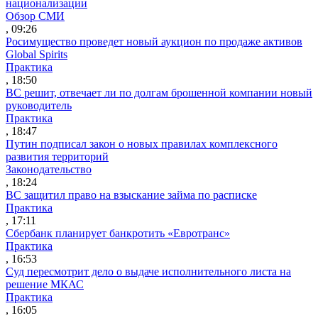
национализации
Обзор СМИ
, 09:26
Росимущество проведет новый аукцион по продаже активов
Global Spirits
Практика
, 18:50
ВС решит, отвечает ли по долгам брошенной компании новый
руководитель
Практика
, 18:47
Путин подписал закон о новых правилах комплексного
развития территорий
Законодательство
, 18:24
ВС защитил право на взыскание займа по расписке
Практика
, 17:11
Сбербанк планирует банкротить «Евротранс»
Практика
, 16:53
Суд пересмотрит дело о выдаче исполнительного листа на
решение МКАС
Практика
, 16:05