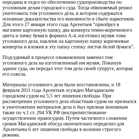
переданы в отдел по обеспечению судопроизводства по
уголовным делам городского суда. Тогда обвиняемый решил
уничтожить том уголовного дела, в котором содержатся
основные доказательства его виновности в сбыте наркотиков.
Для этого 27 января этого года Арсентьев "приобрел в
магазине картонную папку, два конверта темно-коричневого
цвета и пачку бумаги формата А-4, изготовил муляж тома
уголовного дела, наклеив на картонную папку коричневые
конверты и вложив в эту папку стопку листов белой бумаги".
Подсудимый в процессе ознакомления заменил том
уголовного дела на изготовленный им муляж. Покинув
здание суда, он передал этот том дела своей супруге, которая
его сожгла.
Материалы уголовного дела были восстановлены, и 18
февраля 2011 года Арсентьев осужден Магаданским
городским судом на 5,5 лет лишения свободы. При
рассмотрении уголовного дела областным судом он признался
в уничтожении материалов дела и был признан виновным
также по ч.1 ст. 294 УК РФ (воспрепятствование
осуществлению правосудия). Путем частичного сложения
сроков Магаданский облсуд окончательно определил для
Арсентьева 6 лет лишения свободы в колонии строгого
режима.