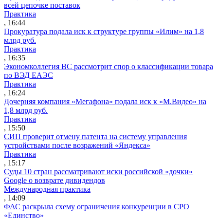
всей цепочке поставок
Практика
, 16:44
Прокуратура подала иск к структуре группы «Илим» на 1,8
млрд руб.
Практика
, 16:35
Экономколлегия ВС рассмотрит спор о классификации товара
по ВЭД ЕАЭС
Практика
, 16:24
Дочерняя компания «Мегафона» подала иск к «М.Видео» на
1,8 млрд руб.
Практика
, 15:50
СИП проверит отмену патента на систему управления
устройствами после возражений «Яндекса»
Практика
, 15:17
Суды 10 стран рассматривают иски российской «дочки»
Google о возврате дивидендов
Международная практика
, 14:09
ФАС раскрыла схему ограничения конкуренции в СРО
«Единство»