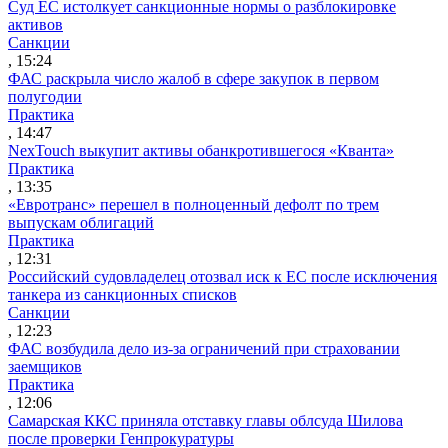
Суд ЕС истолкует санкционные нормы о разблокировке
активов
Санкции
, 15:24
ФАС раскрыла число жалоб в сфере закупок в первом
полугодии
Практика
, 14:47
NexTouch выкупит активы обанкротившегося «Кванта»
Практика
, 13:35
«Евротранс» перешел в полноценный дефолт по трем
выпускам облигаций
Практика
, 12:31
Российский судовладелец отозвал иск к ЕС после исключения
танкера из санкционных списков
Санкции
, 12:23
ФАС возбудила дело из-за ограничений при страховании
заемщиков
Практика
, 12:06
Самарская ККС приняла отставку главы облсуда Шилова
после проверки Генпрокуратуры