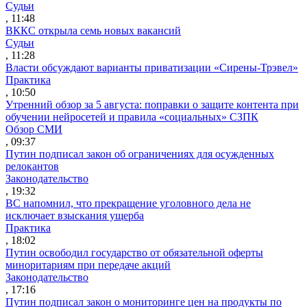
Судьи
, 11:48
ВККС открыла семь новых вакансий
Судьи
, 11:28
Власти обсуждают варианты приватизации «Сирены-Трэвел»
Практика
, 10:50
Утренний обзор за 5 августа: поправки о защите контента при
обучении нейросетей и правила «социальных» СЗПК
Обзор СМИ
, 09:37
Путин подписал закон об ограничениях для осужденных
релокантов
Законодательство
, 19:32
ВС напомнил, что прекращение уголовного дела не
исключает взыскания ущерба
Практика
, 18:02
Путин освободил государство от обязательной оферты
миноритариям при передаче акций
Законодательство
, 17:16
Путин подписал закон о мониторинге цен на продукты по