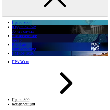
Право-300
Юррынок РФ:
35 лет спустя
Экологическое
право
Best Law
Firm Marketing
ПМЮФ 2026
ПРАВО.ru
Право-300
Конференции