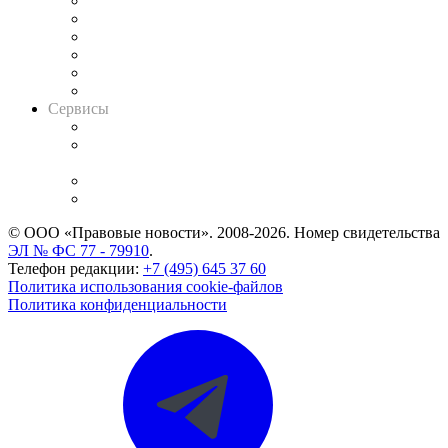
Решения арбитражных судов
Календарь рассмотрения арбитражных дел
Досье судей
Информация о судах
RSS лента новостей
Вакансии для юристов
Сервисы
Справочно-правовая система
Casebook: мониторинг дел
и компаний
Caselook: поиск и анализ практики
CASE.ONE: управление юридической службой
© ООО «Правовые новости». 2008-2026.
Номер свидетельства
ЭЛ № ФС 77 - 79910
.
Телефон редакции:
+7 (495) 645 37 60
Политика использования cookie-файлов
Политика конфиденциальности