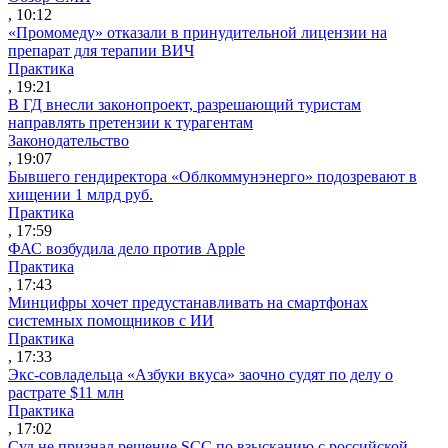
, 10:12
«Промомеду» отказали в принудительной лицензии на
препарат для терапии ВИЧ
Практика
, 19:21
В ГД внесли законопроект, разрешающий туристам
направлять претензии к турагентам
Законодательство
, 19:07
Бывшего гендиректора «Облкоммунэнерго» подозревают в
хищении 1 млрд руб.
Практика
, 17:59
ФАС возбудила дело против Apple
Практика
, 17:43
Минцифры хочет предустанавливать на смартфонах
системных помощников с ИИ
Практика
, 17:33
Экс-совладельца «Азбуки вкуса» заочно судят по делу о
растрате $11 млн
Практика
, 17:02
Суд не признал решение SCC по взысканию с российской