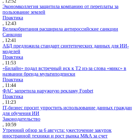
, 12:52
Экономколлегия защитила компанию от переплаты за
пользование землей
Практика
, 12:43
Великобритания расширила антироссийские санкции
Санкции
, 12:41
АБД предложила стандарт синтетических данных для ИИ-
моделей
Практика
, 11:53
«Билайн» подал встречный иск к Т2 из-за слова «микс» в
названии бренда мультиподписки
Практика
, 11:44
ФАС запретила наружную рекламу Fonbet
Практика
, 11:23
IT-бизнес просит упростить использование данных граждан
для обучения ИИ
Законодательство
, 10:59
Утренний обзор за 6 августа: ужесточение закупок
иностранной техники и рост рынка M&A за счет