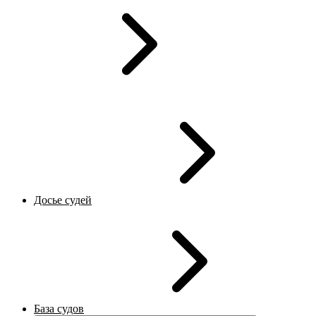
Досье судей
База судов