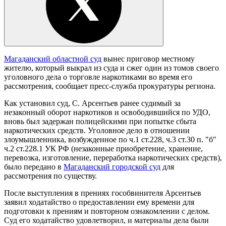
Магаданский областной суд
вынес приговор местному
жителю, который выкрал из суда и сжег один из томов своего
уголовного дела о торговле наркотиками во время его
рассмотрения, сообщает пресс-служба прокуратуры региона.
Как установил суд, С. Арсентьев ранее судимый за
незаконный оборот наркотиков и освободившийся по УДО,
вновь был задержан полицейскими при попытке сбыта
наркотических средств. Уголовное дело в отношении
злоумышленника, возбужденное по ч.1 ст.228, ч.3 ст.30 п. "б"
ч.2 ст.228.1 УК РФ (незаконные приобретение, хранение,
перевозка, изготовление, переработка наркотических средств),
было передано в
Магаданский городской суд
для
рассмотрения по существу.
После выступления в прениях гособвинителя Арсентьев
заявил ходатайство о предоставлении ему времени для
подготовки к прениям и повторном ознакомлении с делом.
Суд его ходатайство удовлетворил, и материалы дела были