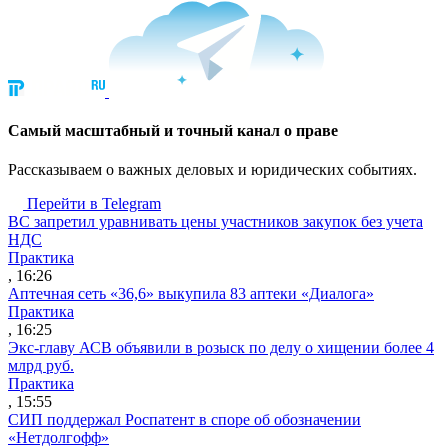
Cамый масштабный и точный канал о праве
Рассказываем о важных деловых и юридических событиях.
Перейти в Telegram
ВС запретил уравнивать цены участников закупок без учета
НДС
Практика
, 16:26
Аптечная сеть «36,6» выкупила 83 аптеки «Диалога»
Практика
, 16:25
Экс-главу АСВ объявили в розыск по делу о хищении более 4
млрд руб.
Практика
, 15:55
СИП поддержал Роспатент в споре об обозначении
«Нетдолгофф»