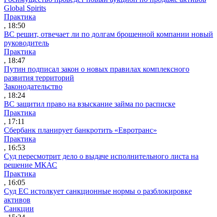
Global Spirits
Практика
, 18:50
ВС решит, отвечает ли по долгам брошенной компании новый
руководитель
Практика
, 18:47
Путин подписал закон о новых правилах комплексного
развития территорий
Законодательство
, 18:24
ВС защитил право на взыскание займа по расписке
Практика
, 17:11
Сбербанк планирует банкротить «Евротранс»
Практика
, 16:53
Суд пересмотрит дело о выдаче исполнительного листа на
решение МКАС
Практика
, 16:05
Суд ЕС истолкует санкционные нормы о разблокировке
активов
Санкции