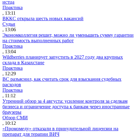
истца
Практика
, 13:11
ВККС открыла шесть новых вакансий
Судьи
, 13:06
Экономколлегия решит, можно ли уменьшить сумму гарантии
на стоимость выполненных работ
Практика
, 13:04
Wildberries планирует запустить в 2027 году два крупных
склада в Казахстане
Практика
, 12:29
ВС разъяснил, как считать срок для взыскания судебных
расходов
Практика
, 11:12
Утренний обзор за 4 августа: усиление контроля за сделкам
бизнеса и ограничение доступа к банкам через иностранные
браузеры
Обзор СМИ
, 10:12
«Промомеду» отказали в принудительной лицензии на
препарат для терапии ВИЧ