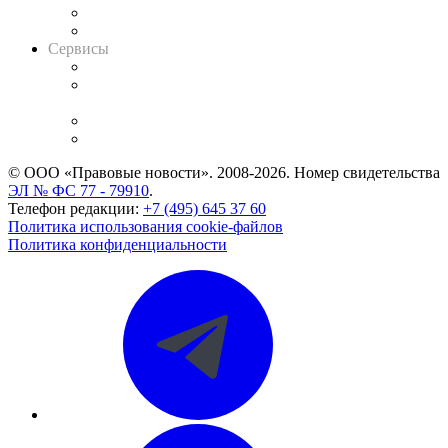
RSS лента новостей
Вакансии для юристов
Сервисы
Справочно-правовая система
Casebook: мониторинг дел
и компаний
Caselook: поиск и анализ практики
CASE.ONE: управление юридической службой
© ООО «Правовые новости». 2008-2026.
Номер свидетельства
ЭЛ № ФС 77 - 79910
.
Телефон редакции:
+7 (495) 645 37 60
Политика использования cookie-файлов
Политика конфиденциальности