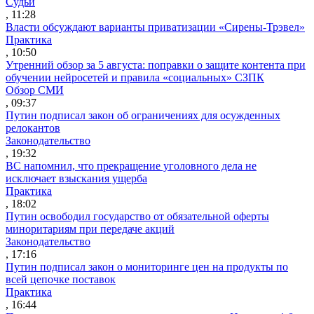
Судьи
, 11:28
Власти обсуждают варианты приватизации «Сирены-Трэвел»
Практика
, 10:50
Утренний обзор за 5 августа: поправки о защите контента при
обучении нейросетей и правила «социальных» СЗПК
Обзор СМИ
, 09:37
Путин подписал закон об ограничениях для осужденных
релокантов
Законодательство
, 19:32
ВС напомнил, что прекращение уголовного дела не
исключает взыскания ущерба
Практика
, 18:02
Путин освободил государство от обязательной оферты
миноритариям при передаче акций
Законодательство
, 17:16
Путин подписал закон о мониторинге цен на продукты по
всей цепочке поставок
Практика
, 16:44