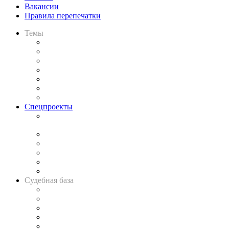
Вакансии
Правила перепечатки
Темы
Практика
Законодательство
Процесс
Исследования
Рынок юридических услуг
Юридическое сообщество
Важнейшие правовые темы в прессе
Спецпроекты
Подкаст «В здравом уме
и твёрдой памяти»
Legal Design
Банкротная панорама
Советы для литигаторов
Сговоры на торгах
Авто
Судебная база
Картотека арбитражных дел
Решения арбитражных судов
Календарь рассмотрения арбитражных дел
Досье судей
Информация о судах