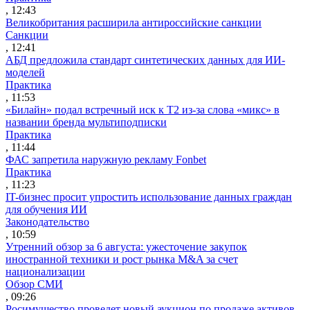
, 12:43
Великобритания расширила антироссийские санкции
Санкции
, 12:41
АБД предложила стандарт синтетических данных для ИИ-
моделей
Практика
, 11:53
«Билайн» подал встречный иск к Т2 из-за слова «микс» в
названии бренда мультиподписки
Практика
, 11:44
ФАС запретила наружную рекламу Fonbet
Практика
, 11:23
IT-бизнес просит упростить использование данных граждан
для обучения ИИ
Законодательство
, 10:59
Утренний обзор за 6 августа: ужесточение закупок
иностранной техники и рост рынка M&A за счет
национализации
Обзор СМИ
, 09:26
Росимущество проведет новый аукцион по продаже активов