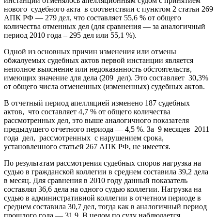
инстанции отменялось апелляционным судом с принятием
нового судебного акта в соответствии с пунктом 2 статьи 269
АПК РФ — 279 дел, что составляет 55,6 % от общего
количества отменных дел (для сравнения — за аналогичный
период 2010 года – 295 дел или 55,1 %).
Одной из основных причин изменения или отмены
обжалуемых судебных актов первой инстанции является
неполное выяснение или недоказанность обстоятельств,
имеющих значение для дела (209 дел). Это составляет 30,3%
от общего числа отмененных (измененных) судебных актов.
В отчетный период апелляцией изменено 187 судебных
актов, что составляет 4,7 % от общего количества
рассмотренных дел, это выше аналогичного показателя
предыдущего отчетного периода — 4,5 %. За 9 месяцев 2011
года дел, рассмотренных с нарушением срока,
установленного статьей 267 АПК РФ, не имеется.
По результатам рассмотрения судебных споров нагрузка на
судью в гражданской коллегии в среднем составила 39,2 дела
в месяц. Для сравнения в 2010 году данный показатель
составлял 36,6 дела на одного судью коллегии. Нагрузка на
судью в административной коллегии в отчетном периоде в
среднем составила 30,7 дел, тогда как в аналогичный период
прошлого года — 31,9. В целом по суду наблюдается