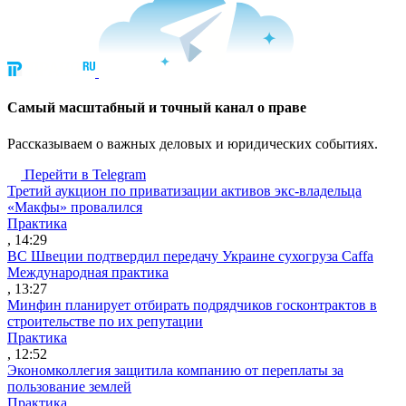
Cамый масштабный и точный канал о праве
Рассказываем о важных деловых и юридических событиях.
Перейти в Telegram
Третий аукцион по приватизации активов экс-владельца
«Макфы» провалился
Практика
, 14:29
ВС Швеции подтвердил передачу Украине сухогруза Caffa
Международная практика
, 13:27
Минфин планирует отбирать подрядчиков госконтрактов в
строительстве по их репутации
Практика
, 12:52
Экономколлегия защитила компанию от переплаты за
пользование землей
Практика