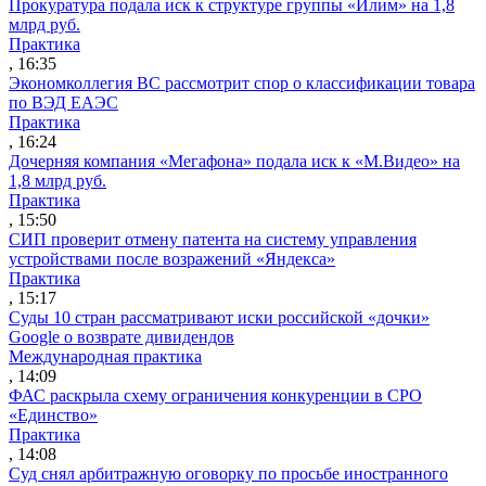
Прокуратура подала иск к структуре группы «Илим» на 1,8
млрд руб.
Практика
, 16:35
Экономколлегия ВС рассмотрит спор о классификации товара
по ВЭД ЕАЭС
Практика
, 16:24
Дочерняя компания «Мегафона» подала иск к «М.Видео» на
1,8 млрд руб.
Практика
, 15:50
СИП проверит отмену патента на систему управления
устройствами после возражений «Яндекса»
Практика
, 15:17
Суды 10 стран рассматривают иски российской «дочки»
Google о возврате дивидендов
Международная практика
, 14:09
ФАС раскрыла схему ограничения конкуренции в СРО
«Единство»
Практика
, 14:08
Суд снял арбитражную оговорку по просьбе иностранного