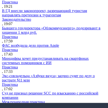
Практика
, 19:21
В ГД внесли законопроект, разрешающий туристам
направлять претензии к турагентам
Законодательство
, 19:07
Бывшего гендиректора «Облкоммунэнерго» подозревают в
хищении 1 млрд руб.
Практика
, 17:59
ФАС возбудила дело против Apple
Практика
, 17:43
Минцифры хочет предустанавливать на смартфонах
системных помощников с ИИ
Практика
, 17:33
Экс-совладельца «Азбуки вкуса» заочно судят по делу о
растрате $11 млн
Практика
, 17:02
Суд не признал решение SCC по взысканию с российской
компании
Международная практика
, 17:01