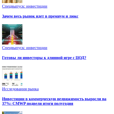
Спецвыпуск: инвестиции
Зачем весь рынок идет в премиум и люкс
Спецвыпуск: инвестиции
Готовы ли инвесторы к длинной игре с ЦОД?
Исследования рынка
Инвестиции в коммерческую недвижимость выросли на
37%: CMWP подвели итоги полугодия