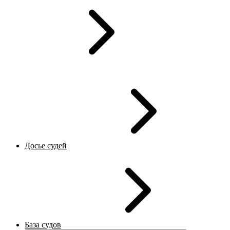
Досье судей
База судов