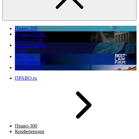
Право-300
Юррынок РФ:
35 лет спустя
Экологическое
право
Best Law
Firm Marketing
ПМЮФ 2026
ПРАВО.ru
Право-300
Конференции