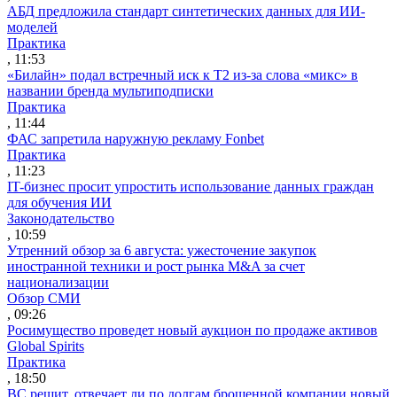
АБД предложила стандарт синтетических данных для ИИ-
моделей
Практика
, 11:53
«Билайн» подал встречный иск к Т2 из-за слова «микс» в
названии бренда мультиподписки
Практика
, 11:44
ФАС запретила наружную рекламу Fonbet
Практика
, 11:23
IT-бизнес просит упростить использование данных граждан
для обучения ИИ
Законодательство
, 10:59
Утренний обзор за 6 августа: ужесточение закупок
иностранной техники и рост рынка M&A за счет
национализации
Обзор СМИ
, 09:26
Росимущество проведет новый аукцион по продаже активов
Global Spirits
Практика
, 18:50
ВС решит, отвечает ли по долгам брошенной компании новый