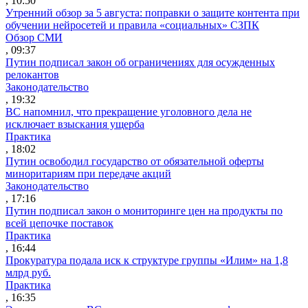
, 10:50
Утренний обзор за 5 августа: поправки о защите контента при
обучении нейросетей и правила «социальных» СЗПК
Обзор СМИ
, 09:37
Путин подписал закон об ограничениях для осужденных
релокантов
Законодательство
, 19:32
ВС напомнил, что прекращение уголовного дела не
исключает взыскания ущерба
Практика
, 18:02
Путин освободил государство от обязательной оферты
миноритариям при передаче акций
Законодательство
, 17:16
Путин подписал закон о мониторинге цен на продукты по
всей цепочке поставок
Практика
, 16:44
Прокуратура подала иск к структуре группы «Илим» на 1,8
млрд руб.
Практика
, 16:35