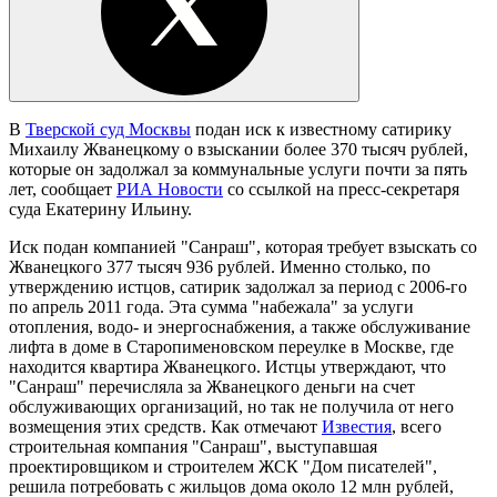
В
Тверской суд Москвы
подан иск к известному сатирику
Михаилу Жванецкому о взыскании более 370 тысяч рублей,
которые он задолжал за коммунальные услуги почти за пять
лет, сообщает
РИА Новости
со ссылкой на пресс-секретаря
суда Екатерину Ильину.
Иск подан компанией "Санраш", которая требует взыскать со
Жванецкого 377 тысяч 936 рублей. Именно столько, по
утверждению истцов, сатирик задолжал за период с 2006-го
по апрель 2011 года. Эта сумма "набежала" за услуги
отопления, водо- и энергоснабжения, а также обслуживание
лифта в доме в Старопименовском переулке в Москве, где
находится квартира Жванецкого. Истцы утверждают, что
"Санраш" перечисляла за Жванецкого деньги на счет
обслуживающих организаций, но так не получила от него
возмещения этих средств. Как отмечают
Известия
, всего
строительная компания "Санраш", выступавшая
проектировщиком и строителем ЖСК "Дом писателей",
решила потребовать с жильцов дома около 12 млн рублей,