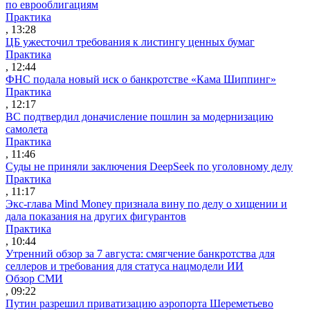
по еврооблигациям
Практика
, 13:28
ЦБ ужесточил требования к листингу ценных бумаг
Практика
, 12:44
ФНС подала новый иск о банкротстве «Кама Шиппинг»
Практика
, 12:17
ВС подтвердил доначисление пошлин за модернизацию
самолета
Практика
, 11:46
Суды не приняли заключения DeepSeek по уголовному делу
Практика
, 11:17
Экс-глава Mind Money признала вину по делу о хищении и
дала показания на других фигурантов
Практика
, 10:44
Утренний обзор за 7 августа: смягчение банкротства для
селлеров и требования для статуса нацмодели ИИ
Обзор СМИ
, 09:22
Путин разрешил приватизацию аэропорта Шереметьево