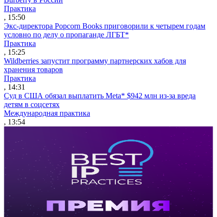
Практика
, 15:50
Экс-директора Popcorn Books приговорили к четырем годам
условно по делу о пропаганде ЛГБТ*
Практика
, 15:25
Wildberries запустит программу партнерских хабов для
хранения товаров
Практика
, 14:31
Суд в США обязал выплатить Meta* $942 млн из-за вреда
детям в соцсетях
Международная практика
, 13:54