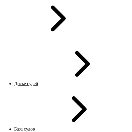
Досье судей
База судов