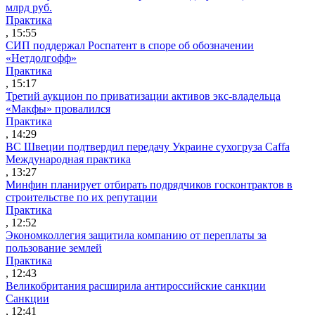
млрд руб.
Практика
, 15:55
СИП поддержал Роспатент в споре об обозначении
«Нетдолгофф»
Практика
, 15:17
Третий аукцион по приватизации активов экс-владельца
«Макфы» провалился
Практика
, 14:29
ВС Швеции подтвердил передачу Украине сухогруза Caffa
Международная практика
, 13:27
Минфин планирует отбирать подрядчиков госконтрактов в
строительстве по их репутации
Практика
, 12:52
Экономколлегия защитила компанию от переплаты за
пользование землей
Практика
, 12:43
Великобритания расширила антироссийские санкции
Санкции
, 12:41