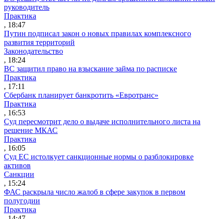
руководитель
Практика
, 18:47
Путин подписал закон о новых правилах комплексного
развития территорий
Законодательство
, 18:24
ВС защитил право на взыскание займа по расписке
Практика
, 17:11
Сбербанк планирует банкротить «Евротранс»
Практика
, 16:53
Суд пересмотрит дело о выдаче исполнительного листа на
решение МКАС
Практика
, 16:05
Суд ЕС истолкует санкционные нормы о разблокировке
активов
Санкции
, 15:24
ФАС раскрыла число жалоб в сфере закупок в первом
полугодии
Практика
, 14:47