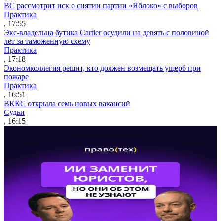
ВС рассмотрит иск о снятии партии «Яблоко» с выборов
Практика
, 17:55
Экс-владельца бутика Cartier осудили на девять с половиной
лет за таможенную схему
Практика
, 17:18
Экономколлегия решит, кто должен возмещать ущерб при
пожаре
Практика
, 16:51
ВККС открыла семь новых вакансий
Судьи
, 16:15