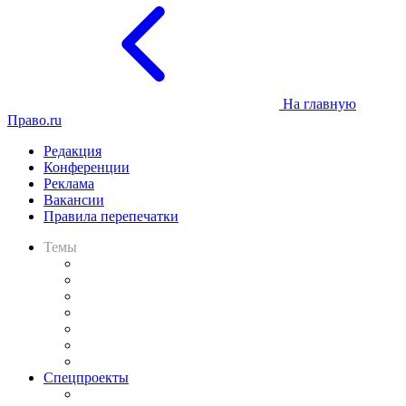
На главную
Право.ru
Редакция
Конференции
Реклама
Вакансии
Правила перепечатки
Темы
Практика
Законодательство
Процесс
Исследования
Рынок юридических услуг
Юридическое сообщество
Важнейшие правовые темы в прессе
Спецпроекты
Подкаст «В здравом уме