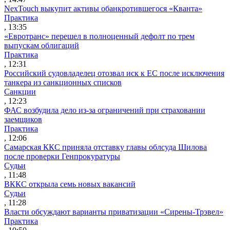
NexTouch выкупит активы обанкротившегося «Кванта»
Практика
, 13:35
«Евротранс» перешел в полноценный дефолт по трем
выпускам облигаций
Практика
, 12:31
Российский судовладелец отозвал иск к ЕС после исключения
танкера из санкционных списков
Санкции
, 12:23
ФАС возбудила дело из-за ограничений при страховании
заемщиков
Практика
, 12:06
Самарская ККС приняла отставку главы облсуда Шилова
после проверки Генпрокуратуры
Судьи
, 11:48
ВККС открыла семь новых вакансий
Судьи
, 11:28
Власти обсуждают варианты приватизации «Сирены-Трэвел»
Практика