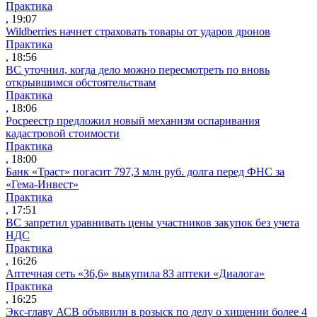
Практика
, 19:07
Wildberries начнет страховать товары от ударов дронов
Практика
, 18:56
ВС уточнил, когда дело можно пересмотреть по вновь
открывшимся обстоятельствам
Практика
, 18:06
Росреестр предложил новый механизм оспаривания
кадастровой стоимости
Практика
, 18:00
Банк «Траст» погасит 797,3 млн руб. долга перед ФНС за
«Гема-Инвест»
Практика
, 17:51
ВС запретил уравнивать цены участников закупок без учета
НДС
Практика
, 16:26
Аптечная сеть «36,6» выкупила 83 аптеки «Диалога»
Практика
, 16:25
Экс-главу АСВ объявили в розыск по делу о хищении более 4