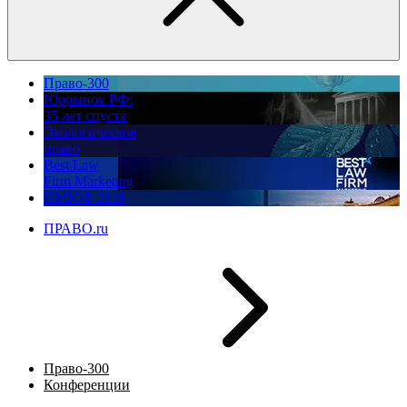
Право-300
Юррынок РФ:
35 лет спустя
Экологическое
право
Best Law
Firm Marketing
ПМЮФ 2026
ПРАВО.ru
Право-300
Конференции