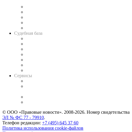
и твёрдой памяти»
Legal Design
Банкротная панорама
Советы для литигаторов
Сговоры на торгах
Авто
Судебная база
Картотека арбитражных дел
Решения арбитражных судов
Календарь рассмотрения арбитражных дел
Досье судей
Информация о судах
RSS лента новостей
Вакансии для юристов
Сервисы
Справочно-правовая система
Casebook: мониторинг дел
и компаний
Caselook: поиск и анализ практики
CASE.ONE: управление юридической службой
© ООО «Правовые новости». 2008-2026.
Номер свидетельства
ЭЛ № ФС 77 - 79910
.
Телефон редакции:
+7 (495) 645 37 60
Политика использования cookie-файлов