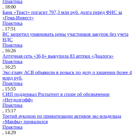
Практика
, 18:00
Банк «Траст» погасит 797,3 млн руб. долга перед ФНС за
«Гема-Инвест»
Практика
, 17:51
ВС запретил уравнивать цены участников закупок без учета
НДС
Практика
, 16:26
Аптечная сеть «36,6» выкупила 83 аптеки «Диалога»
Практика
, 16:25
Экс-главу АСВ объявили в розыск по делу о хищении более 4
млрд руб.
Практика
, 15:55
СИП поддержал Роспатент в споре об обозначении
«Нетдолгофф»
Практика
, 15:17
Третий аукцион по приватизации активов экс-владельца
«Макфы» провалился
Практика
, 14:29