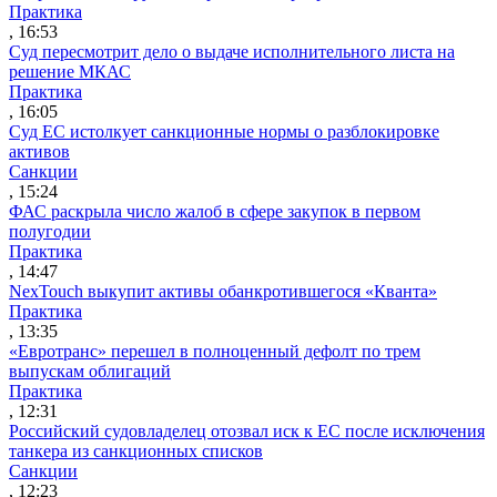
Практика
, 16:53
Суд пересмотрит дело о выдаче исполнительного листа на
решение МКАС
Практика
, 16:05
Суд ЕС истолкует санкционные нормы о разблокировке
активов
Санкции
, 15:24
ФАС раскрыла число жалоб в сфере закупок в первом
полугодии
Практика
, 14:47
NexTouch выкупит активы обанкротившегося «Кванта»
Практика
, 13:35
«Евротранс» перешел в полноценный дефолт по трем
выпускам облигаций
Практика
, 12:31
Российский судовладелец отозвал иск к ЕС после исключения
танкера из санкционных списков
Санкции
, 12:23