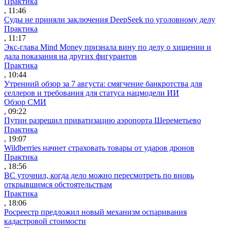
Практика
, 11:46
Суды не приняли заключения DeepSeek по уголовному делу
Практика
, 11:17
Экс-глава Mind Money признала вину по делу о хищении и
дала показания на других фигурантов
Практика
, 10:44
Утренний обзор за 7 августа: смягчение банкротства для
селлеров и требования для статуса нацмодели ИИ
Обзор СМИ
, 09:22
Путин разрешил приватизацию аэропорта Шереметьево
Практика
, 19:07
Wildberries начнет страховать товары от ударов дронов
Практика
, 18:56
ВС уточнил, когда дело можно пересмотреть по вновь
открывшимся обстоятельствам
Практика
, 18:06
Росреестр предложил новый механизм оспаривания
кадастровой стоимости