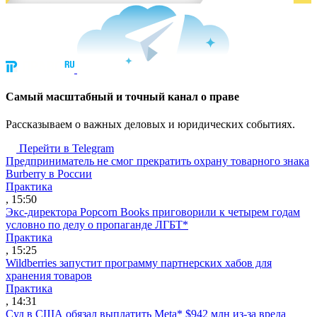
Cамый масштабный и точный канал о праве
Рассказываем о важных деловых и юридических событиях.
Перейти в Telegram
Предприниматель не смог прекратить охрану товарного знака
Burberry в России
Практика
, 15:50
Экс-директора Popcorn Books приговорили к четырем годам
условно по делу о пропаганде ЛГБТ*
Практика
, 15:25
Wildberries запустит программу партнерских хабов для
хранения товаров
Практика
, 14:31
Суд в США обязал выплатить Meta* $942 млн из-за вреда