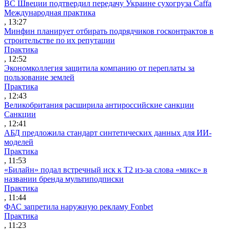
ВС Швеции подтвердил передачу Украине сухогруза Caffa
Международная практика
, 13:27
Минфин планирует отбирать подрядчиков госконтрактов в
строительстве по их репутации
Практика
, 12:52
Экономколлегия защитила компанию от переплаты за
пользование землей
Практика
, 12:43
Великобритания расширила антироссийские санкции
Санкции
, 12:41
АБД предложила стандарт синтетических данных для ИИ-
моделей
Практика
, 11:53
«Билайн» подал встречный иск к Т2 из-за слова «микс» в
названии бренда мультиподписки
Практика
, 11:44
ФАС запретила наружную рекламу Fonbet
Практика
, 11:23