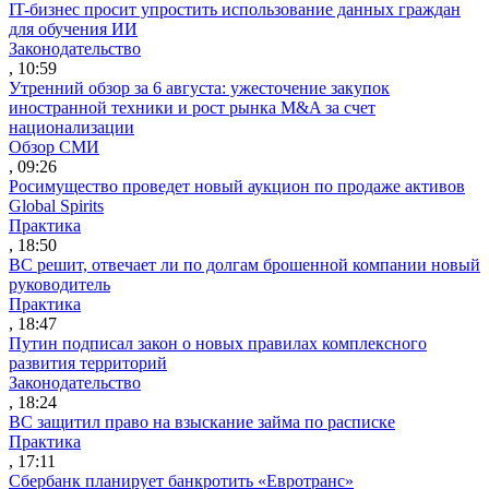
IT-бизнес просит упростить использование данных граждан
для обучения ИИ
Законодательство
, 10:59
Утренний обзор за 6 августа: ужесточение закупок
иностранной техники и рост рынка M&A за счет
национализации
Обзор СМИ
, 09:26
Росимущество проведет новый аукцион по продаже активов
Global Spirits
Практика
, 18:50
ВС решит, отвечает ли по долгам брошенной компании новый
руководитель
Практика
, 18:47
Путин подписал закон о новых правилах комплексного
развития территорий
Законодательство
, 18:24
ВС защитил право на взыскание займа по расписке
Практика
, 17:11
Сбербанк планирует банкротить «Евротранс»