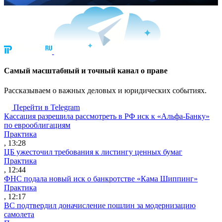
Cамый масштабный и точный канал о праве
Рассказываем о важных деловых и юридических событиях.
Перейти в Telegram
Кассация разрешила рассмотреть в РФ иск к «Альфа-Банку»
по еврооблигациям
Практика
, 13:28
ЦБ ужесточил требования к листингу ценных бумаг
Практика
, 12:44
ФНС подала новый иск о банкротстве «Кама Шиппинг»
Практика
, 12:17
ВС подтвердил доначисление пошлин за модернизацию
самолета