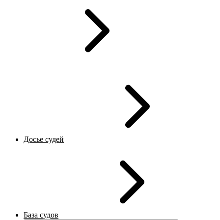
Досье судей
База судов