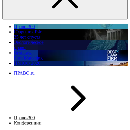
Право-300
Юррынок РФ:
35 лет спустя
Экологическое
право
Best Law
Firm Marketing
ПМЮФ 2026
ПРАВО.ru
Право-300
Конференции