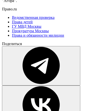
"Агора".
Право.ru
Ведомственная проверка
Права детей
ГУ МВД Москвы
Прокуратура Москвы
Права и обязанности милиции
Поделиться