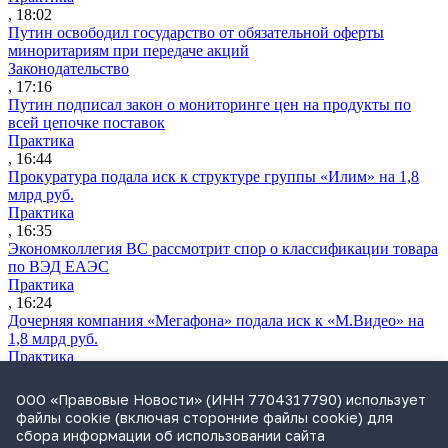
, 18:02
Путин освободил государство от обязательной оферты
миноритариям при передаче акций
Законодательство
, 17:16
Путин подписал закон о мониторинге цен на продукты по
всей цепочке поставок
Практика
, 16:44
Прокуратура подала иск к структуре группы «Илим» на 1,8
млрд руб.
Практика
, 16:35
Экономколлегия ВС рассмотрит спор о классификации товара
по ВЭД ЕАЭС
Практика
, 16:24
Дочерняя компания «Мегафона» подала иск к «М.Видео» на
1,8 млрд руб.
Практика
, 15:50
СИП проверит отмену патента на систему управления
ООО «Правовые Новости» (ИНН 7704317790) использует
устройствами после возражений «Яндекса»
файлы cookie (включая сторонние файлы cookie) для
Практика
сбора информации об использовании сайта
, 15:17