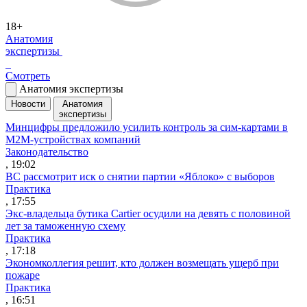
18+
Анатомия
экспертизы
Смотреть
Анатомия экспертизы
Новости
Анатомия
экспертизы
Минцифры предложило усилить контроль за сим-картами в
M2M-устройствах компаний
Законодательство
, 19:02
ВС рассмотрит иск о снятии партии «Яблоко» с выборов
Практика
, 17:55
Экс-владельца бутика Cartier осудили на девять с половиной
лет за таможенную схему
Практика
, 17:18
Экономколлегия решит, кто должен возмещать ущерб при
пожаре
Практика
, 16:51