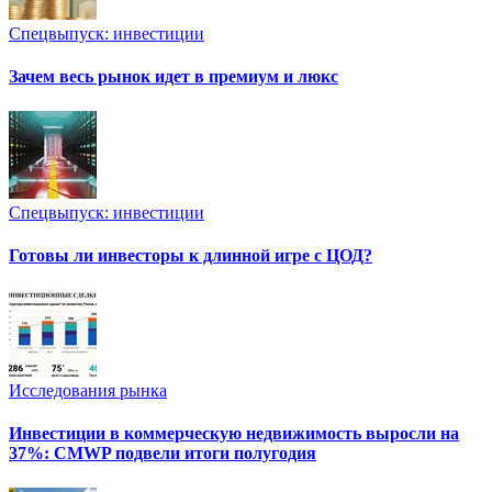
Спецвыпуск: инвестиции
Зачем весь рынок идет в премиум и люкс
Спецвыпуск: инвестиции
Готовы ли инвесторы к длинной игре с ЦОД?
Исследования рынка
Инвестиции в коммерческую недвижимость выросли на
37%: CMWP подвели итоги полугодия