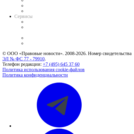
Информация о судах
RSS лента новостей
Вакансии для юристов
Сервисы
Справочно-правовая система
Casebook: мониторинг дел
и компаний
Caselook: поиск и анализ практики
CASE.ONE: управление юридической службой
© ООО «Правовые новости». 2008-2026.
Номер свидетельства
ЭЛ № ФС 77 - 79910
.
Телефон редакции:
+7 (495) 645 37 60
Политика использования cookie-файлов
Политика конфиденциальности