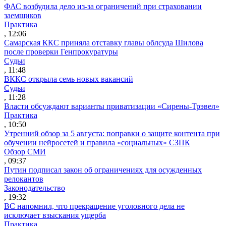
ФАС возбудила дело из-за ограничений при страховании
заемщиков
Практика
, 12:06
Самарская ККС приняла отставку главы облсуда Шилова
после проверки Генпрокуратуры
Судьи
, 11:48
ВККС открыла семь новых вакансий
Судьи
, 11:28
Власти обсуждают варианты приватизации «Сирены-Трэвел»
Практика
, 10:50
Утренний обзор за 5 августа: поправки о защите контента при
обучении нейросетей и правила «социальных» СЗПК
Обзор СМИ
, 09:37
Путин подписал закон об ограничениях для осужденных
релокантов
Законодательство
, 19:32
ВС напомнил, что прекращение уголовного дела не
исключает взыскания ущерба
Практика