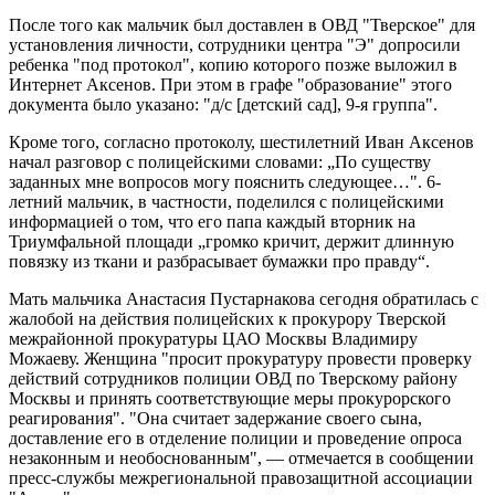
После того как мальчик был доставлен в ОВД "Тверское" для
установления личности, сотрудники центра "Э" допросили
ребенка "под протокол", копию которого позже выложил в
Интернет Аксенов. При этом в графе "образование" этого
документа было указано: "д/с [детский сад], 9-я группа".
Кроме того, согласно протоколу, шестилетний Иван Аксенов
начал разговор с полицейскими словами: „По существу
заданных мне вопросов могу пояснить следующее…". 6-
летний мальчик, в частности, поделился с полицейскими
информацией о том, что его папа каждый вторник на
Триумфальной площади „громко кричит, держит длинную
повязку из ткани и разбрасывает бумажки про правду“.
Мать мальчика Анастасия Пустарнакова сегодня обратилась с
жалобой на действия полицейских к прокурору Тверской
межрайонной прокуратуры ЦАО Москвы Владимиру
Можаеву. Женщина "просит прокуратуру провести проверку
действий сотрудников полиции ОВД по Тверскому району
Москвы и принять соответствующие меры прокурорского
реагирования". "Она считает задержание своего сына,
доставление его в отделение полиции и проведение опроса
незаконным и необоснованным", — отмечается в сообщении
пресс-службы межрегиональной правозащитной ассоциации