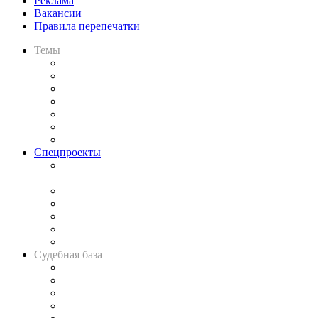
Реклама
Вакансии
Правила перепечатки
Темы
Практика
Законодательство
Процесс
Исследования
Рынок юридических услуг
Юридическое сообщество
Важнейшие правовые темы в прессе
Спецпроекты
Подкаст «В здравом уме
и твёрдой памяти»
Legal Design
Банкротная панорама
Советы для литигаторов
Сговоры на торгах
Авто
Судебная база
Картотека арбитражных дел
Решения арбитражных судов
Календарь рассмотрения арбитражных дел
Досье судей