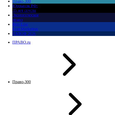
Право-300
Юррынок РФ:
35 лет спустя
Экологическое
право
Best Law
Firm Marketing
ПМЮФ 2026
ПРАВО.ru
Право-300