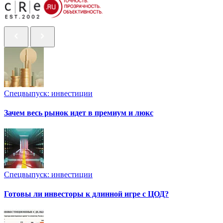
Спецвыпуск: инвестиции
Зачем весь рынок идет в премиум и люкс
Спецвыпуск: инвестиции
Готовы ли инвесторы к длинной игре с ЦОД?