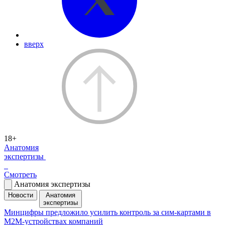
вверх
18+
Анатомия
экспертизы
Смотреть
Анатомия экспертизы
Новости
Анатомия
экспертизы
Минцифры предложило усилить контроль за сим-картами в
M2M-устройствах компаний