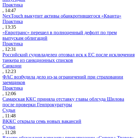
Практика
, 14:47
NexTouch выкупит активы обанкротившегося «Кванта»
Практика
, 13:35
«Евротранс» перешел в полноценный дефолт по трем
выпускам облигаций
Практика
, 12:31
Российский судовладелец отозвал иск к ЕС после исключения
танкера из санкционных списков
Санкции
, 12:23
ФАС возбудила дело из-за ограничений при страховании
заемщиков
Практика
, 12:06
Самарская ККС приняла отставку главы облсуда Шилова
после проверки Генпрокуратуры
Судьи
, 11:48
ВККС открыла семь новых вакансий
Судьи
, 11:28
Власти обсуждают варианты приватизации «Сирены-Трэвел»