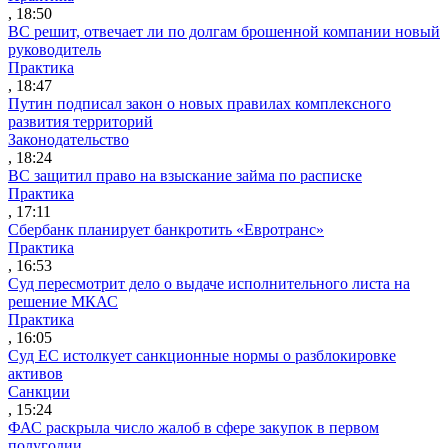
, 18:50
ВС решит, отвечает ли по долгам брошенной компании новый
руководитель
Практика
, 18:47
Путин подписал закон о новых правилах комплексного
развития территорий
Законодательство
, 18:24
ВС защитил право на взыскание займа по расписке
Практика
, 17:11
Сбербанк планирует банкротить «Евротранс»
Практика
, 16:53
Суд пересмотрит дело о выдаче исполнительного листа на
решение МКАС
Практика
, 16:05
Суд ЕС истолкует санкционные нормы о разблокировке
активов
Санкции
, 15:24
ФАС раскрыла число жалоб в сфере закупок в первом
полугодии