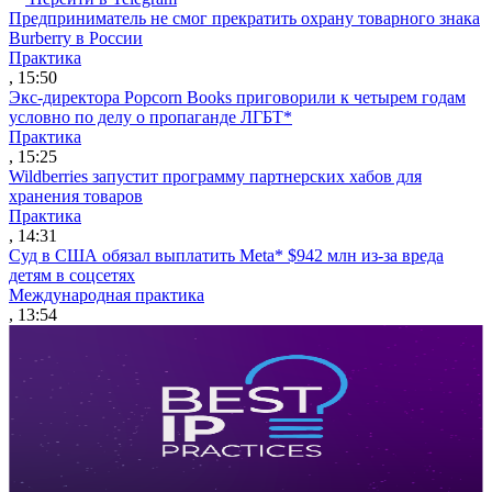
Предприниматель не смог прекратить охрану товарного знака
Burberry в России
Практика
, 15:50
Экс-директора Popcorn Books приговорили к четырем годам
условно по делу о пропаганде ЛГБТ*
Практика
, 15:25
Wildberries запустит программу партнерских хабов для
хранения товаров
Практика
, 14:31
Суд в США обязал выплатить Meta* $942 млн из-за вреда
детям в соцсетях
Международная практика
, 13:54