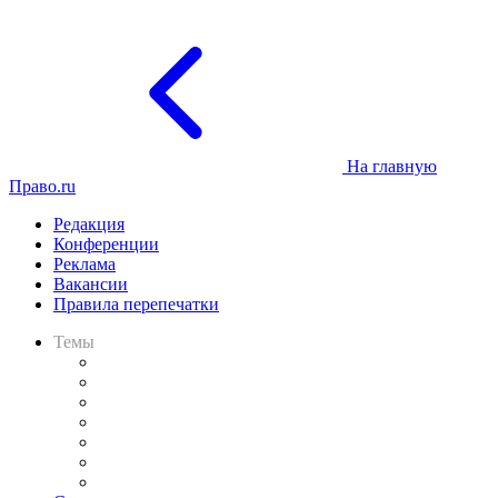
На главную
Право.ru
Редакция
Конференции
Реклама
Вакансии
Правила перепечатки
Темы
Практика
Законодательство
Процесс
Исследования
Рынок юридических услуг
Юридическое сообщество
Важнейшие правовые темы в прессе