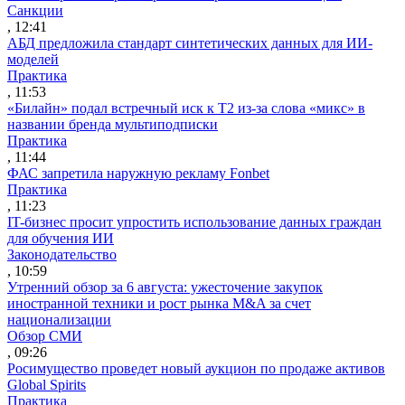
Санкции
, 12:41
АБД предложила стандарт синтетических данных для ИИ-
моделей
Практика
, 11:53
«Билайн» подал встречный иск к Т2 из-за слова «микс» в
названии бренда мультиподписки
Практика
, 11:44
ФАС запретила наружную рекламу Fonbet
Практика
, 11:23
IT-бизнес просит упростить использование данных граждан
для обучения ИИ
Законодательство
, 10:59
Утренний обзор за 6 августа: ужесточение закупок
иностранной техники и рост рынка M&A за счет
национализации
Обзор СМИ
, 09:26
Росимущество проведет новый аукцион по продаже активов
Global Spirits
Практика