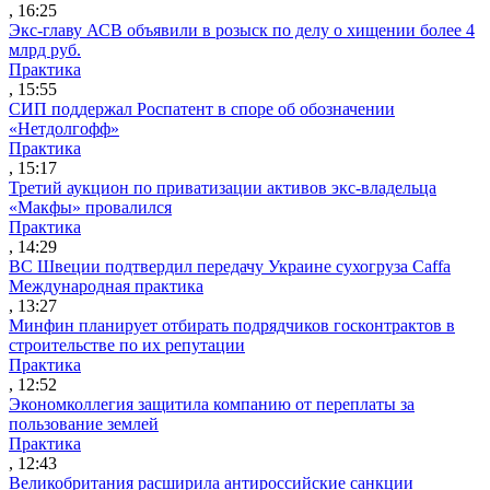
, 16:25
Экс-главу АСВ объявили в розыск по делу о хищении более 4
млрд руб.
Практика
, 15:55
СИП поддержал Роспатент в споре об обозначении
«Нетдолгофф»
Практика
, 15:17
Третий аукцион по приватизации активов экс-владельца
«Макфы» провалился
Практика
, 14:29
ВС Швеции подтвердил передачу Украине сухогруза Caffa
Международная практика
, 13:27
Минфин планирует отбирать подрядчиков госконтрактов в
строительстве по их репутации
Практика
, 12:52
Экономколлегия защитила компанию от переплаты за
пользование землей
Практика
, 12:43
Великобритания расширила антироссийские санкции