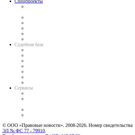
Спецпроекты
Подкаст «В здравом уме
и твёрдой памяти»
Legal Design
Банкротная панорама
Советы для литигаторов
Сговоры на торгах
Авто
Судебная база
Картотека арбитражных дел
Решения арбитражных судов
Календарь рассмотрения арбитражных дел
Досье судей
Информация о судах
RSS лента новостей
Вакансии для юристов
Сервисы
Справочно-правовая система
Casebook: мониторинг дел
и компаний
Caselook: поиск и анализ практики
CASE.ONE: управление юридической службой
© ООО «Правовые новости». 2008-2026.
Номер свидетельства
ЭЛ № ФС 77 - 79910
.