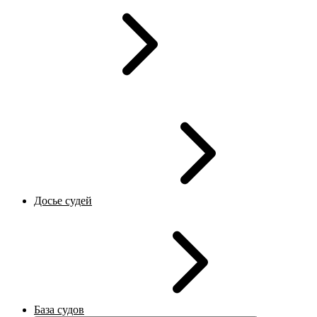
Досье судей
База судов