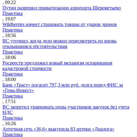
, 09:22
Путин разрешил приватизацию аэропорта Шереметьево
Практика
, 19:07
Wildberries начнет страховать товары от ударов дронов
Практика
, 18:56
ВС уточнил, когда дело можно пересмотреть по вновь
открывшимся обстоятельствам
Практика
, 18:06
Росреестр предложил новый механизм оспаривания
кадастровой стоимости
Практика
, 18:00
Банк «Траст» погасит 797,3 млн руб. долга перед ФНС за
«Гема-Инвест»
Практика
, 17:51
ВС запретил уравнивать цены участников закупок без учета
НДС
Практика
, 16:26
Аптечная сеть «36,6» выкупила 83 аптеки «Диалога»
Практика