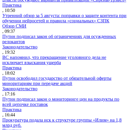
Практика
, 10:50
Утренний обзор за 5 августа: поправки о защите контента при
обучении нейросетей и правила «социальных» СЗПК
Обзор СМИ
, 09:37
Путин подписал закон об ограничениях для осужденных
релокантов
Законодательство
, 19:32
ВС напомнил, что прекращение уголовного дела не
исключает взыскания ущерба
Практика
, 18:02
Путин освободил государство от обязательной оферты
миноритариям при передаче акций
Законодательство
, 17:16
Путин подписал закон о мониторинге цен на продукты по
всей цепочке поставок
Практика
, 16:44
Прокуратура подала иск к структуре группы «Илим» на 1,8
млрд руб.