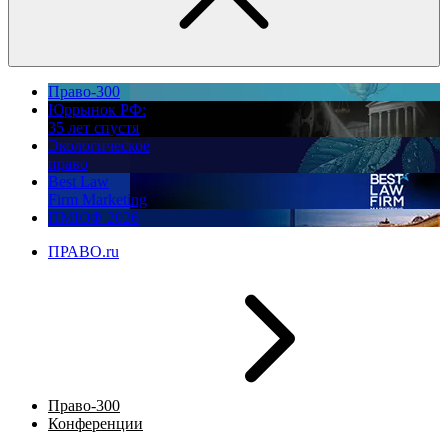
Право-300
Юррынок РФ:
35 лет спустя
Экологическое
право
Best Law
Firm Marketing
ПМЮФ 2026
ПРАВО.ru
Право-300
Конференции