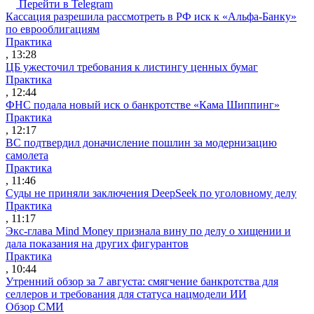
Перейти в Telegram
Кассация разрешила рассмотреть в РФ иск к «Альфа-Банку»
по еврооблигациям
Практика
, 13:28
ЦБ ужесточил требования к листингу ценных бумаг
Практика
, 12:44
ФНС подала новый иск о банкротстве «Кама Шиппинг»
Практика
, 12:17
ВС подтвердил доначисление пошлин за модернизацию
самолета
Практика
, 11:46
Суды не приняли заключения DeepSeek по уголовному делу
Практика
, 11:17
Экс-глава Mind Money признала вину по делу о хищении и
дала показания на других фигурантов
Практика
, 10:44
Утренний обзор за 7 августа: смягчение банкротства для
селлеров и требования для статуса нацмодели ИИ
Обзор СМИ