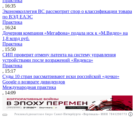
Практика
, 16:35
Экономколлегия ВС рассмотрит спор о классификации товара
по ВЭД ЕАЭС
Практика
, 16:24
Дочерняя компания «Мегафона» подала иск к «М.Видео» на
1,8 млрд руб.
Практика
, 15:50
СИП проверит отмену патента на систему управления
устройствами после возражений «Яндекса»
Практика
, 15:17
Суды 10 стран рассматривают иски российской «дочки»
Google о возврате дивидендов
Международная практика
, 14:09
Реклама
Адвокатское бюро Санкт-Петербурга «Вертикаль» ИНН 7841290773
Реклама
ООО "Право.ру" ИНН: 7704835288