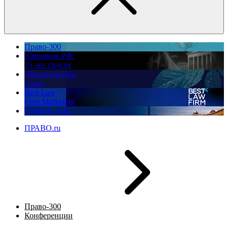
Право-300
Юррынок РФ:
35 лет спустя
Экологическое
право
Best Law
Firm Marketing
ПМЮФ 2026
ПРАВО.ru
Право-300
Конференции