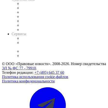
Картотека арбитражных дел
Решения арбитражных судов
Календарь рассмотрения арбитражных дел
Досье судей
Информация о судах
RSS лента новостей
Вакансии для юристов
Сервисы
Справочно-правовая система
Casebook: мониторинг дел
и компаний
Caselook: поиск и анализ практики
CASE.ONE: управление юридической службой
© ООО «Правовые новости». 2008-2026.
Номер свидетельства
ЭЛ № ФС 77 - 79910
.
Телефон редакции:
+7 (495) 645 37 60
Политика использования cookie-файлов
Политика конфиденциальности