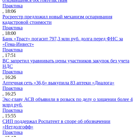
открывшимся обстоятельствам
Практика
, 18:06
Росреестр предложил новый механизм оспаривания
кадастровой стоимости
Практика
, 18:00
Банк «Траст» погасит 797,3 млн руб. долга перед ФНС за
«Гема-Инвест»
Практика
, 17:51
ВС запретил уравнивать цены участников закупок без учета
НДС
Практика
, 16:26
Аптечная сеть «36,6» выкупила 83 аптеки «Диалога»
Практика
, 16:25
Экс-главу АСВ объявили в розыск по делу о хищении более 4
млрд руб.
Практика
, 15:55
СИП поддержал Роспатент в споре об обозначении
«Нетдолгофф»
Практика