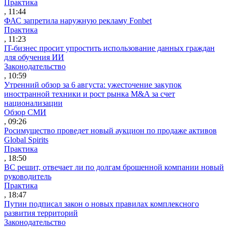
Практика
, 11:44
ФАС запретила наружную рекламу Fonbet
Практика
, 11:23
IT-бизнес просит упростить использование данных граждан
для обучения ИИ
Законодательство
, 10:59
Утренний обзор за 6 августа: ужесточение закупок
иностранной техники и рост рынка M&A за счет
национализации
Обзор СМИ
, 09:26
Росимущество проведет новый аукцион по продаже активов
Global Spirits
Практика
, 18:50
ВС решит, отвечает ли по долгам брошенной компании новый
руководитель
Практика
, 18:47
Путин подписал закон о новых правилах комплексного
развития территорий
Законодательство