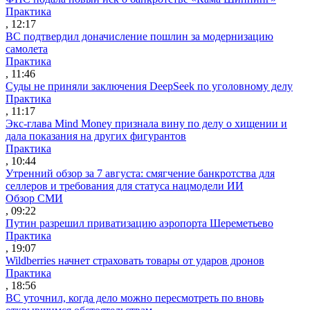
Практика
, 12:17
ВС подтвердил доначисление пошлин за модернизацию
самолета
Практика
, 11:46
Суды не приняли заключения DeepSeek по уголовному делу
Практика
, 11:17
Экс-глава Mind Money признала вину по делу о хищении и
дала показания на других фигурантов
Практика
, 10:44
Утренний обзор за 7 августа: смягчение банкротства для
селлеров и требования для статуса нацмодели ИИ
Обзор СМИ
, 09:22
Путин разрешил приватизацию аэропорта Шереметьево
Практика
, 19:07
Wildberries начнет страховать товары от ударов дронов
Практика
, 18:56
ВС уточнил, когда дело можно пересмотреть по вновь