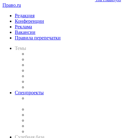
Право.ru
Редакция
Конференции
Реклама
Вакансии
Правила перепечатки
Темы
Практика
Законодательство
Процесс
Исследования
Рынок юридических услуг
Юридическое сообщество
Важнейшие правовые темы в прессе
Спецпроекты
Подкаст «В здравом уме
и твёрдой памяти»
Legal Design
Банкротная панорама
Советы для литигаторов
Сговоры на торгах
Авто
Судебная база