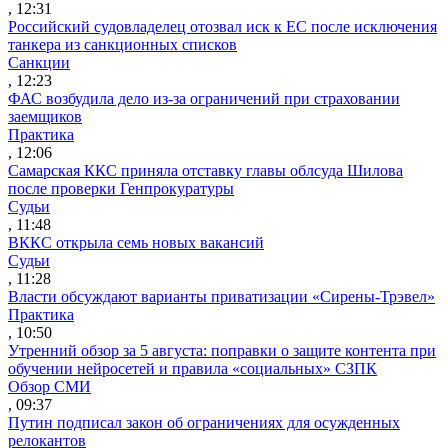
, 12:31
Российский судовладелец отозвал иск к ЕС после исключения
танкера из санкционных списков
Санкции
, 12:23
ФАС возбудила дело из-за ограничений при страховании
заемщиков
Практика
, 12:06
Самарская ККС приняла отставку главы облсуда Шилова
после проверки Генпрокуратуры
Судьи
, 11:48
ВККС открыла семь новых вакансий
Судьи
, 11:28
Власти обсуждают варианты приватизации «Сирены-Трэвел»
Практика
, 10:50
Утренний обзор за 5 августа: поправки о защите контента при
обучении нейросетей и правила «социальных» СЗПК
Обзор СМИ
, 09:37
Путин подписал закон об ограничениях для осужденных
релокантов