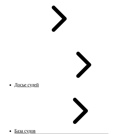
Досье судей
База судов