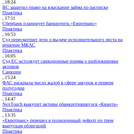
, 18:24
ВС защитил право на взыскание займа по расписке
Практика
, 17:11
Сбербанк планирует банкротить «Евротранс»
Практика
, 16:53
Суд пересмотрит дело о выдаче исполнительного листа на
решение МКАС
Практика
, 16:05
Суд ЕС истолкует санкционные нормы о разблокировке
активов
Санкции
, 15:24
ФАС раскрыла число жалоб в сфере закупок в первом
полугодии
Практика
, 14:47
NexTouch выкупит активы обанкротившегося «Кванта»
Практика
, 13:35
«Евротранс» перешел в полноценный дефолт по трем
выпускам облигаций
Практика