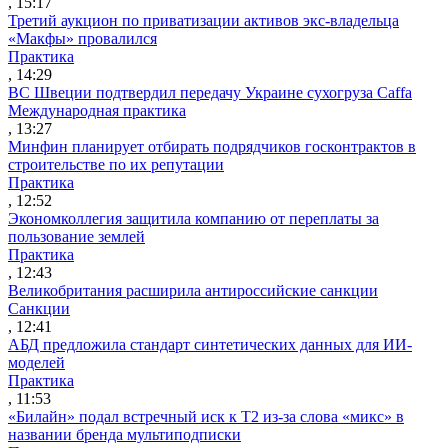
, 15:17
Третий аукцион по приватизации активов экс-владельца
«Макфы» провалился
Практика
, 14:29
ВС Швеции подтвердил передачу Украине сухогруза Caffa
Международная практика
, 13:27
Минфин планирует отбирать подрядчиков госконтрактов в
строительстве по их репутации
Практика
, 12:52
Экономколлегия защитила компанию от переплаты за
пользование землей
Практика
, 12:43
Великобритания расширила антироссийские санкции
Санкции
, 12:41
АБД предложила стандарт синтетических данных для ИИ-
моделей
Практика
, 11:53
«Билайн» подал встречный иск к Т2 из-за слова «микс» в
названии бренда мультиподписки