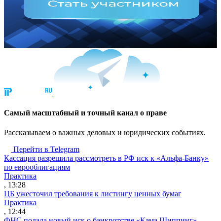
Cамый масштабный и точный канал о праве
Рассказываем о важных деловых и юридических событиях.
Перейти в Telegram
Кассация разрешила рассмотреть в РФ иск к «Альфа-Банку»
по еврооблигациям
Практика
, 13:28
ЦБ ужесточил требования к листингу ценных бумаг
Практика
, 12:44
ФНС подала новый иск о банкротстве «Кама Шиппинг»