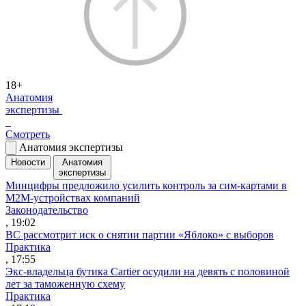
18+
Анатомия
экспертизы
Смотреть
Анатомия экспертизы
Новости
Анатомия
экспертизы
Минцифры предложило усилить контроль за сим-картами в
M2M-устройствах компаний
Законодательство
, 19:02
ВС рассмотрит иск о снятии партии «Яблоко» с выборов
Практика
, 17:55
Экс-владельца бутика Cartier осудили на девять с половиной
лет за таможенную схему
Практика