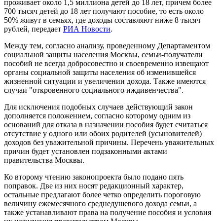
проживает около 1,5 миллиона детей до 18 лет, причем более
700 тысяч детей до 18 лет получают пособие, то есть около
50% живут в семьях, где доходы составляют ниже 8 тысяч
рублей, передает
РИА Новости
.
Между тем, согласно анализу, проведенному Департаментом
социальной защиты населения Москвы, семьи-получатели
пособий не всегда добросовестно и своевременно извещают
органы социальной защиты населения об изменившейся
жизненной ситуации и увеличении дохода. Также имеются
случаи "откровенного социального иждивенчества".
Для исключения подобных случаев действующий закон
дополняется положением, согласно которому одним из
оснований для отказа в назначении пособия будет считаться
отсутствие у одного или обоих родителей (усыновителей)
доходов без уважительной причины. Перечень уважительных
причин будет установлен подзаконными актами
правительства Москвы.
Ко второму чтению законопроекта было подано пять
поправок. Две из них носят редакционный характер,
остальные предлагают более четко определить пороговую
величину ежемесячного среднедушевого дохода семьи, а
также устанавливают права на получение пособия и условия