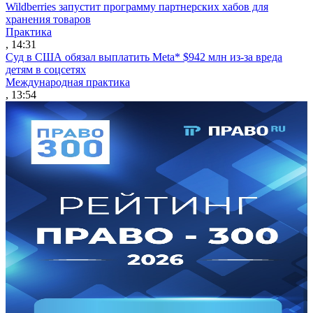
Wildberries запустит программу партнерских хабов для
хранения товаров
Практика
, 14:31
Суд в США обязал выплатить Meta* $942 млн из-за вреда
детям в соцсетях
Международная практика
, 13:54