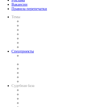
Реклама
Вакансии
Правила перепечатки
Темы
Практика
Законодательство
Процесс
Исследования
Рынок юридических услуг
Юридическое сообщество
Важнейшие правовые темы в прессе
Спецпроекты
Подкаст «В здравом уме
и твёрдой памяти»
Legal Design
Банкротная панорама
Советы для литигаторов
Сговоры на торгах
Авто
Судебная база
Картотека арбитражных дел
Решения арбитражных судов
Календарь рассмотрения арбитражных дел
Досье судей