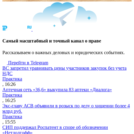
Cамый масштабный и точный канал о праве
Рассказываем о важных деловых и юридических событиях.
Перейти в Telegram
ВС запретил уравнивать цены участников закупок без учета
НДС
Практика
, 16:26
Аптечная сеть «36,6» выкупила 83 аптеки «Диалога»
Практика
, 16:25
Экс-главу АСВ объявили в розыск по делу о хищении более 4
млрд руб.
Практика
, 15:55
СИП поддержал Роспатент в споре об обозначении
«Нетдолгофф»