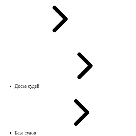
Досье судей
База судов