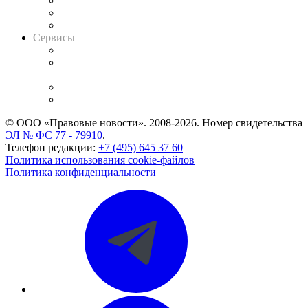
Информация о судах
RSS лента новостей
Вакансии для юристов
Сервисы
Справочно-правовая система
Casebook: мониторинг дел
и компаний
Caselook: поиск и анализ практики
CASE.ONE: управление юридической службой
© ООО «Правовые новости». 2008-2026.
Номер свидетельства
ЭЛ № ФС 77 - 79910
.
Телефон редакции:
+7 (495) 645 37 60
Политика использования cookie-файлов
Политика конфиденциальности