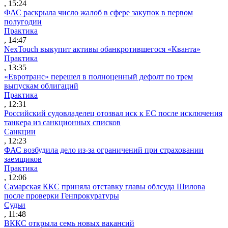
, 15:24
ФАС раскрыла число жалоб в сфере закупок в первом
полугодии
Практика
, 14:47
NexTouch выкупит активы обанкротившегося «Кванта»
Практика
, 13:35
«Евротранс» перешел в полноценный дефолт по трем
выпускам облигаций
Практика
, 12:31
Российский судовладелец отозвал иск к ЕС после исключения
танкера из санкционных списков
Санкции
, 12:23
ФАС возбудила дело из-за ограничений при страховании
заемщиков
Практика
, 12:06
Самарская ККС приняла отставку главы облсуда Шилова
после проверки Генпрокуратуры
Судьи
, 11:48
ВККС открыла семь новых вакансий