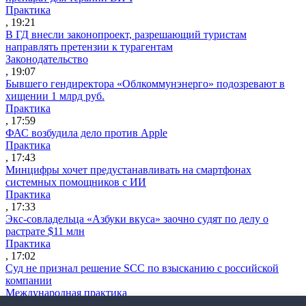
Практика
, 19:21
В ГД внесли законопроект, разрешающий туристам
направлять претензии к турагентам
Законодательство
, 19:07
Бывшего гендиректора «Облкоммунэнерго» подозревают в
хищении 1 млрд руб.
Практика
, 17:59
ФАС возбудила дело против Apple
Практика
, 17:43
Минцифры хочет предустанавливать на смартфонах
системных помощников с ИИ
Практика
, 17:33
Экс-совладельца «Азбуки вкуса» заочно судят по делу о
растрате $11 млн
Практика
, 17:02
Суд не признал решение SCC по взысканию с российской
компании
Международная практика
, 17:01