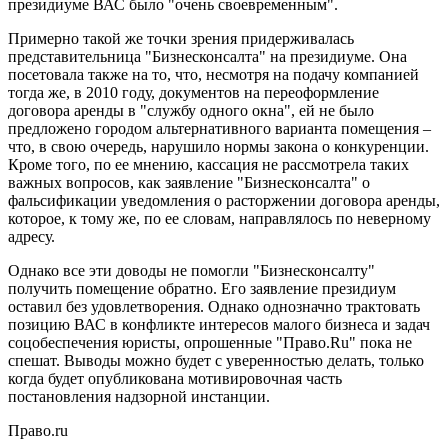
президиуме ВАС было "очень своевременным".
Примерно такой же точки зрения придерживалась
представительница "Бизнесконсалта" на президиуме. Она
посетовала также на то, что, несмотря на подачу компанией
тогда же, в 2010 году, документов на переоформление
договора аренды в "службу одного окна", ей не было
предложено городом альтернативного варианта помещения –
что, в свою очередь, нарушило нормы закона о конкуренции.
Кроме того, по ее мнению, кассация не рассмотрела таких
важных вопросов, как заявление "Бизнесконсалта" о
фальсификации уведомления о расторжении договора аренды,
которое, к тому же, по ее словам, направлялось по неверному
адресу.
Однако все эти доводы не помогли "Бизнесконсалту"
получить помещение обратно. Его заявление президиум
оставил без удовлетворения. Однако однозначно трактовать
позицию ВАС в конфликте интересов малого бизнеса и задач
соцобеспечения юристы, опрошенные "Право.Ru" пока не
спешат. Выводы можно будет с уверенностью делать, только
когда будет опубликована мотивировочная часть
постановления надзорной инстанции.
Право.ru