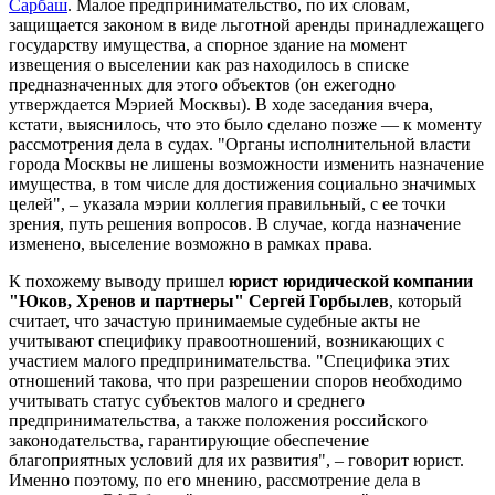
Сарбаш
. Малое предпринимательство, по их словам,
защищается законом в виде льготной аренды принадлежащего
государству имущества, а спорное здание на момент
извещения о выселении как раз находилось в списке
предназначенных для этого объектов (он ежегодно
утверждается Мэрией Москвы). В ходе заседания вчера,
кстати, выяснилось, что это было сделано позже — к моменту
рассмотрения дела в судах. "Органы исполнительной власти
города Москвы не лишены возможности изменить назначение
имущества, в том числе для достижения социально значимых
целей", – указала мэрии коллегия правильный, с ее точки
зрения, путь решения вопросов. В случае, когда назначение
изменено, выселение возможно в рамках права.
К похожему выводу пришел
юрист юридической компании
"Юков, Хренов и партнеры" Сергей Горбылев
, который
считает, что зачастую принимаемые судебные акты не
учитывают специфику правоотношений, возникающих с
участием малого предпринимательства. "Специфика этих
отношений такова, что при разрешении споров необходимо
учитывать статус субъектов малого и среднего
предпринимательства, а также положения российского
законодательства, гарантирующие обеспечение
благоприятных условий для их развития", – говорит юрист.
Именно поэтому, по его мнению, рассмотрение дела в