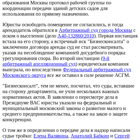
образования Москвы протокол рабочей группы по
координации передачи зданий детских садов для
использования по прямому назначению.
Юристы освободить помещение не согласились, и тогда
арендодатель обратился в
Арбитражный суд города Москвы
с
иском о выселении (дело
А40-132860/2010
). Первая инстанция
встала на его сторону, а встречный иск "Бизнесконсалта" о
заключении договора аренды суд не стал рассматривать,
указав на несоблюдение компанией досудебного порядка
урегулирования спора. Во второй инстанции (
9-й
арбитражный апелляционный суд
) юридическая компания
выиграла, но впоследствии
Федеральный арбитражный суд
Московского округа
все же оставил в силе решение АСГМ.
"Бизнесконсалт", тем не менее, посчитал, что суды, вставшие
на сторону департамента, не учли нескольких важных
нормативных актов. В заявлении о пересмотре дела в
Президиуме ВАС юристы указали на федеральный и
муниципальный московский законы о развитии малого и
среднего предпринимательства, а также на закон о защите
конкуренции.
О том же в определении о передаче дела в надзор написали
судьи тройки:
Елена Валявина
,
Анатолий Бабкин
и
Сергей