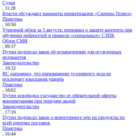
Судьи
, 11:28
Власти обсуждают варианты приватизации «Сирены-Трэвел»
Практика
, 10:50
Утренний обзор за 5 августа: поправки о защите контента при
обучении нейросетей и правила «социальных» СЗПК
Обзор СМИ
, 09:37
Путин подписал закон об ограничениях для осужденных
релокантов
Законодательство
, 19:32
ВС напомнил, что прекращение уголовного дела не
исключает взыскания ущерба
Практика
, 18:02
Путин освободил государство от обязательной оферты
миноритариям при передаче акций
Законодательство
, 17:16
Путин подписал закон о мониторинге цен на продукты по
всей цепочке поставок
Практика
, 16:44