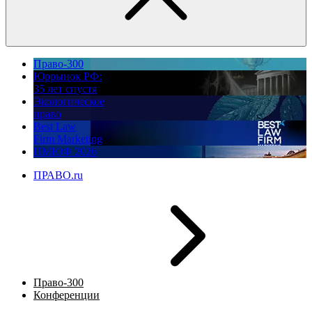
Право-300
Юррынок РФ:
35 лет спустя
Экологическое
право
Best Law
Firm Marketing
ПМЮФ 2026
ПРАВО.ru
Право-300
Конференции