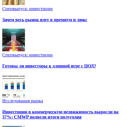
Спецвыпуск: инвестиции
Зачем весь рынок идет в премиум и люкс
Спецвыпуск: инвестиции
Готовы ли инвесторы к длинной игре с ЦОД?
Исследования рынка
Инвестиции в коммерческую недвижимость выросли на
37%: CMWP подвели итоги полугодия