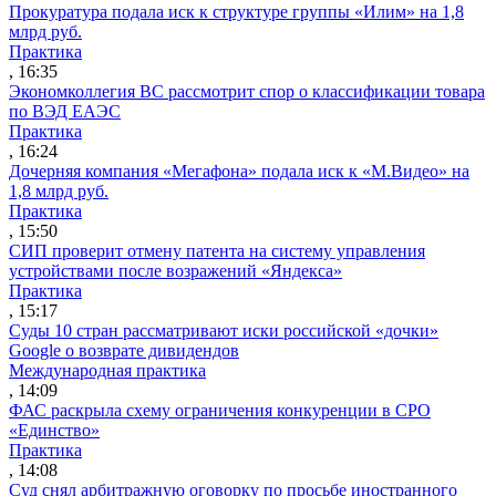
Прокуратура подала иск к структуре группы «Илим» на 1,8
млрд руб.
Практика
, 16:35
Экономколлегия ВС рассмотрит спор о классификации товара
по ВЭД ЕАЭС
Практика
, 16:24
Дочерняя компания «Мегафона» подала иск к «М.Видео» на
1,8 млрд руб.
Практика
, 15:50
СИП проверит отмену патента на систему управления
устройствами после возражений «Яндекса»
Практика
, 15:17
Суды 10 стран рассматривают иски российской «дочки»
Google о возврате дивидендов
Международная практика
, 14:09
ФАС раскрыла схему ограничения конкуренции в СРО
«Единство»
Практика
, 14:08
Суд снял арбитражную оговорку по просьбе иностранного