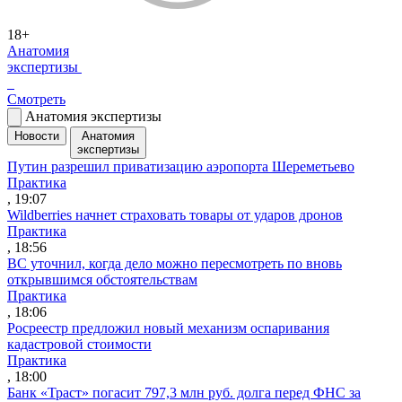
18+
Анатомия
экспертизы
Смотреть
Анатомия экспертизы
Новости
Анатомия
экспертизы
Путин разрешил приватизацию аэропорта Шереметьево
Практика
, 19:07
Wildberries начнет страховать товары от ударов дронов
Практика
, 18:56
ВС уточнил, когда дело можно пересмотреть по вновь
открывшимся обстоятельствам
Практика
, 18:06
Росреестр предложил новый механизм оспаривания
кадастровой стоимости
Практика
, 18:00
Банк «Траст» погасит 797,3 млн руб. долга перед ФНС за