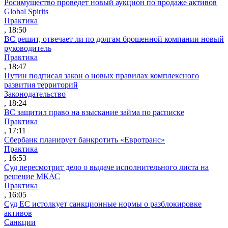
Росимущество проведет новый аукцион по продаже активов
Global Spirits
Практика
, 18:50
ВС решит, отвечает ли по долгам брошенной компании новый
руководитель
Практика
, 18:47
Путин подписал закон о новых правилах комплексного
развития территорий
Законодательство
, 18:24
ВС защитил право на взыскание займа по расписке
Практика
, 17:11
Сбербанк планирует банкротить «Евротранс»
Практика
, 16:53
Суд пересмотрит дело о выдаче исполнительного листа на
решение МКАС
Практика
, 16:05
Суд ЕС истолкует санкционные нормы о разблокировке
активов
Санкции