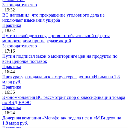
Законодательство
, 19:32
ВС напомнил, что прекращение уголовного дела не
исключает взыскания ущерба
Практика
, 18:02
Путин освободил государство от обязательной оферты
миноритариям при передаче акций
Законодательство
, 17:16
Путин подписал закон о мониторинге цен на продукты по
всей цепочке поставок
Практика
, 16:44
Прокуратура подала иск к структуре группы «Илим» на 1,8
млрд руб.
Практика
, 16:35
Экономколлегия ВС рассмотрит спор о классификации товара
по ВЭД ЕАЭС
Практика
, 16:24
Дочерняя компания «Мегафона» подала иск к «М.Видео» на
1,8 млрд руб.