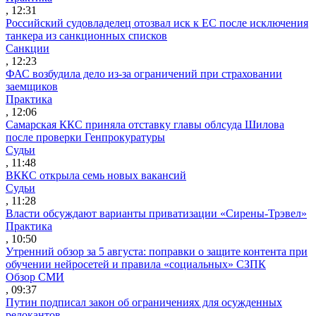
, 12:31
Российский судовладелец отозвал иск к ЕС после исключения
танкера из санкционных списков
Санкции
, 12:23
ФАС возбудила дело из-за ограничений при страховании
заемщиков
Практика
, 12:06
Самарская ККС приняла отставку главы облсуда Шилова
после проверки Генпрокуратуры
Судьи
, 11:48
ВККС открыла семь новых вакансий
Судьи
, 11:28
Власти обсуждают варианты приватизации «Сирены-Трэвел»
Практика
, 10:50
Утренний обзор за 5 августа: поправки о защите контента при
обучении нейросетей и правила «социальных» СЗПК
Обзор СМИ
, 09:37
Путин подписал закон об ограничениях для осужденных
релокантов