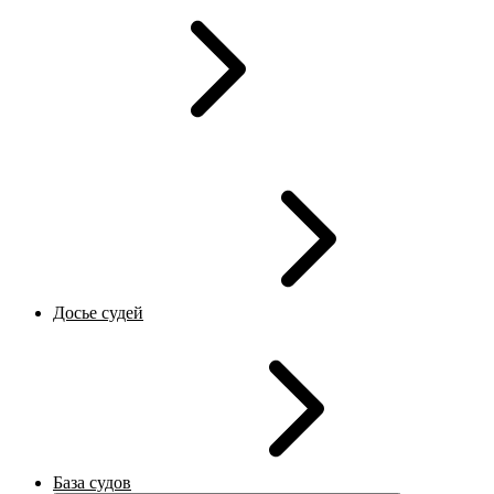
Досье судей
База судов