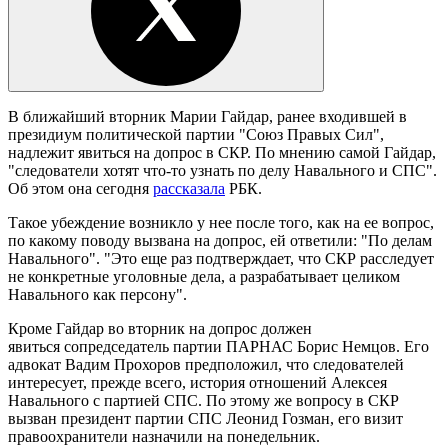
В ближайший вторник Марии Гайдар, ранее входившей в
президиум политической партии "Союз Правых Сил",
надлежит явиться на допрос в СКР. По мнению самой Гайдар,
"следователи хотят что-то узнать по делу Навального и СПС".
Об этом она сегодня
рассказала
РБК.
Такое убеждение возникло у нее после того, как на ее вопрос,
по какому поводу вызвана на допрос, ей ответили: "По делам
Навального". "Это еще раз подтверждает, что СКР расследует
не конкретные уголовные дела, а разрабатывает целиком
Навального как персону".
Кроме Гайдар во вторник на допрос должен
явиться сопредседатель партии ПАРНАС Борис Немцов. Его
адвокат Вадим Прохоров предположил, что следователей
интересует, прежде всего, история отношений Алексея
Навального с партией СПС. По этому же вопросу в СКР
вызван президент партии СПС Леонид Гозман, его визит
правоохранители назначили на понедельник.