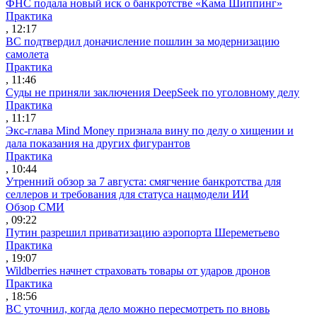
ФНС подала новый иск о банкротстве «Кама Шиппинг»
Практика
, 12:17
ВС подтвердил доначисление пошлин за модернизацию
самолета
Практика
, 11:46
Суды не приняли заключения DeepSeek по уголовному делу
Практика
, 11:17
Экс-глава Mind Money признала вину по делу о хищении и
дала показания на других фигурантов
Практика
, 10:44
Утренний обзор за 7 августа: смягчение банкротства для
селлеров и требования для статуса нацмодели ИИ
Обзор СМИ
, 09:22
Путин разрешил приватизацию аэропорта Шереметьево
Практика
, 19:07
Wildberries начнет страховать товары от ударов дронов
Практика
, 18:56
ВС уточнил, когда дело можно пересмотреть по вновь