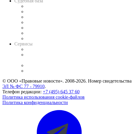
Судебная база
Картотека арбитражных дел
Решения арбитражных судов
Календарь рассмотрения арбитражных дел
Досье судей
Информация о судах
RSS лента новостей
Вакансии для юристов
Сервисы
Справочно-правовая система
Casebook: мониторинг дел
и компаний
Caselook: поиск и анализ практики
CASE.ONE: управление юридической службой
© ООО «Правовые новости». 2008-2026.
Номер свидетельства
ЭЛ № ФС 77 - 79910
.
Телефон редакции:
+7 (495) 645 37 60
Политика использования cookie-файлов
Политика конфиденциальности