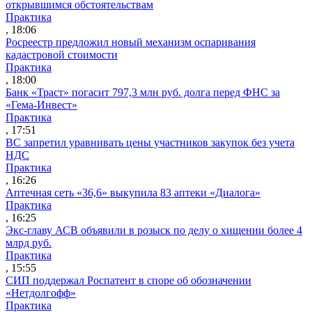
открывшимся обстоятельствам
Практика
, 18:06
Росреестр предложил новый механизм оспаривания
кадастровой стоимости
Практика
, 18:00
Банк «Траст» погасит 797,3 млн руб. долга перед ФНС за
«Гема-Инвест»
Практика
, 17:51
ВС запретил уравнивать цены участников закупок без учета
НДС
Практика
, 16:26
Аптечная сеть «36,6» выкупила 83 аптеки «Диалога»
Практика
, 16:25
Экс-главу АСВ объявили в розыск по делу о хищении более 4
млрд руб.
Практика
, 15:55
СИП поддержал Роспатент в споре об обозначении
«Нетдолгофф»
Практика