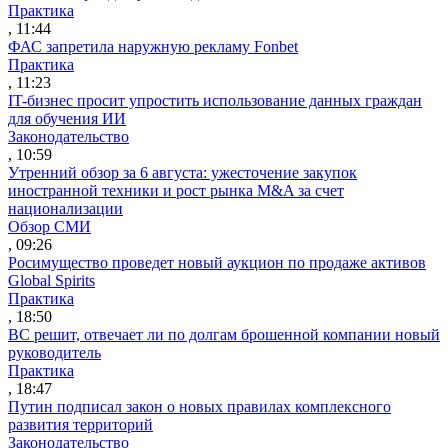
Практика
, 11:44
ФАС запретила наружную рекламу Fonbet
Практика
, 11:23
IT-бизнес просит упростить использование данных граждан
для обучения ИИ
Законодательство
, 10:59
Утренний обзор за 6 августа: ужесточение закупок
иностранной техники и рост рынка M&A за счет
национализации
Обзор СМИ
, 09:26
Росимущество проведет новый аукцион по продаже активов
Global Spirits
Практика
, 18:50
ВС решит, отвечает ли по долгам брошенной компании новый
руководитель
Практика
, 18:47
Путин подписал закон о новых правилах комплексного
развития территорий
Законодательство