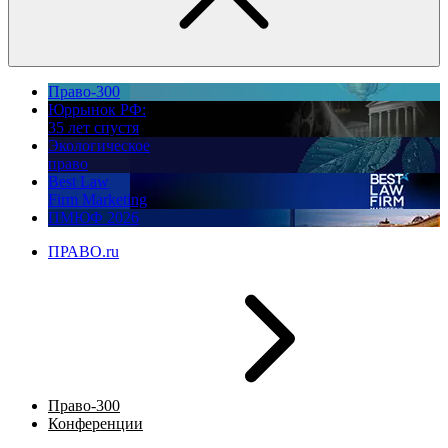
Право-300
Юррынок РФ:
35 лет спустя
Экологическое
право
Best Law
Firm Marketing
ПМЮФ 2026
ПРАВО.ru
Право-300
Конференции