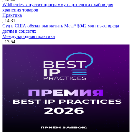
Wildberries запустит программу партнерских хабов для
хранения товаров
Практика
, 14:31
Суд в США обязал выплатить Meta* $942 млн из-за вреда
детям в соцсетях
Международная практика
, 13:54