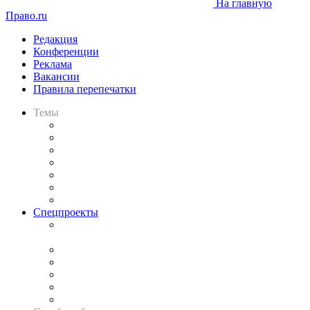
На главную
Право.ru
Редакция
Конференции
Реклама
Вакансии
Правила перепечатки
Темы
Практика
Законодательство
Процесс
Исследования
Рынок юридических услуг
Юридическое сообщество
Важнейшие правовые темы в прессе
Спецпроекты
Подкаст «В здравом уме
и твёрдой памяти»
Legal Design
Банкротная панорама
Советы для литигаторов
Сговоры на торгах
Авто