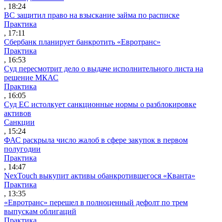
, 18:24
ВС защитил право на взыскание займа по расписке
Практика
, 17:11
Сбербанк планирует банкротить «Евротранс»
Практика
, 16:53
Суд пересмотрит дело о выдаче исполнительного листа на
решение МКАС
Практика
, 16:05
Суд ЕС истолкует санкционные нормы о разблокировке
активов
Санкции
, 15:24
ФАС раскрыла число жалоб в сфере закупок в первом
полугодии
Практика
, 14:47
NexTouch выкупит активы обанкротившегося «Кванта»
Практика
, 13:35
«Евротранс» перешел в полноценный дефолт по трем
выпускам облигаций
Практика