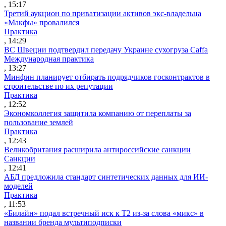
, 15:17
Третий аукцион по приватизации активов экс-владельца
«Макфы» провалился
Практика
, 14:29
ВС Швеции подтвердил передачу Украине сухогруза Caffa
Международная практика
, 13:27
Минфин планирует отбирать подрядчиков госконтрактов в
строительстве по их репутации
Практика
, 12:52
Экономколлегия защитила компанию от переплаты за
пользование землей
Практика
, 12:43
Великобритания расширила антироссийские санкции
Санкции
, 12:41
АБД предложила стандарт синтетических данных для ИИ-
моделей
Практика
, 11:53
«Билайн» подал встречный иск к Т2 из-за слова «микс» в
названии бренда мультиподписки