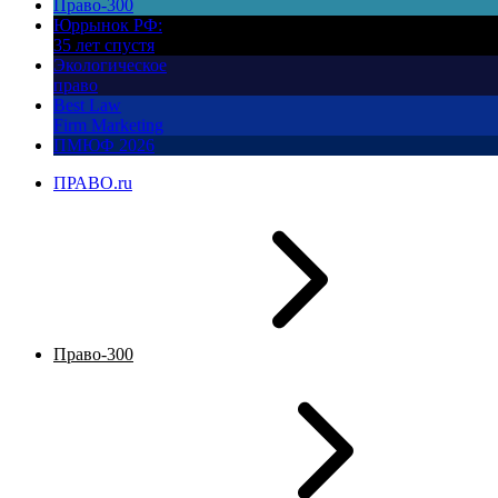
Право-300
Юррынок РФ:
35 лет спустя
Экологическое
право
Best Law
Firm Marketing
ПМЮФ 2026
ПРАВО.ru
Право-300