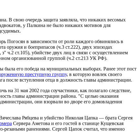
ана. В свою очередь защита заявляла, что никаких весомых
адвокатов, у Палкина не было никаких мотивов для
дсудимых.
рь Погосян в зависимости от роли каждого обвинялись в
та оружия и боеприпасов (ч.3 ст.222), двух эпизодах
з" ч.2 ст.105), убийстве двух лиц в связи с осуществлением
шенном организованной группой (ч.2 ст.213 УК РФ).
ы была его победа на муниципальных выборах. Ранее этот пост
ооруженную преступную группу
, в которую вовлек своего
га после вступления отца в должность главы администрации.
очь на 31 мая 2002 года соучастники, как полагало следствие,
ность главы администрации района. "С целью оказания
администрации, они взорвали во дворе его домовладения
Вячеслава Рябцева и убийство Николая Цапка — брата Сергея
рмера
Сервера Аметова и его гостей в станице Кущевская
то-резаными ранениями. Сергей Цапок считал, что именно