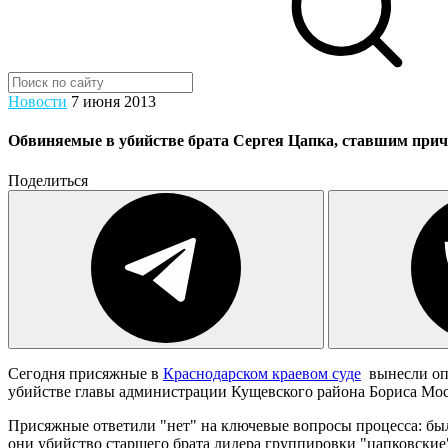
Новости
7 июня 2013
Обвиняемые в убийстве брата Сергея Цапка, ставшим причи
Поделиться
Сегодня присяжные в
Краснодарском краевом суде
вынесли опр
убийстве главы администрации Кущевского района Бориса Мос
Присяжные ответили "нет" на ключевые вопросы процесса: был
они убийство старшего брата лидера группировки "цапковские"