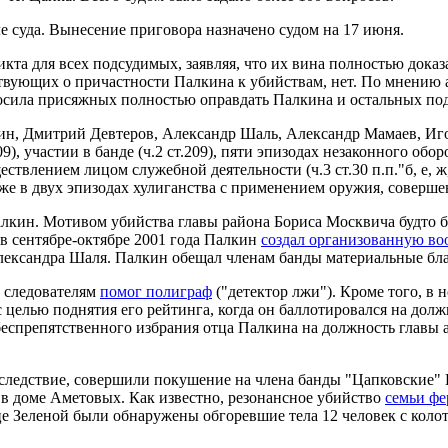
е суда. Вынесение приговора назначено судом на 17 июня.
кта для всех подсудимых, заявляя, что их вина полностью доказ
ствующих о причастности Палкина к убийствам, нет. По мнению 
росила присяжных полностью оправдать Палкина и остальных по
н, Дмитрий Девтеров, Александр Шаль, Александр Мамаев, Иго
), участии в банде (ч.2 ст.209), пяти эпизодах незаконного оборо
влением лицом служебной деятельности (ч.3 ст.30 п.п."б, е, ж, 
 также в двух эпизодах хулиганства с применением оружия, совер
алкин. Мотивом убийства главы района Бориса Москвича будто б
 в сентябре-октябре 2001 года Палкин
создал организованную в
Александра Шаля. Палкин обещал членам банды материальные бла
е следователям
помог полиграф
("детектор лжи"). Кроме того, в н
целью поднятия его рейтинга, когда он баллотировался на долж
беспрепятственного избрания отца Палкина на должность главы 
 следствие, совершили покушение на члена банды "Цапковские" 
 в доме Аметовых. Как известно, резонансное убийство
семьи фе
це Зеленой были обнаружены обгоревшие тела 12 человек с коло