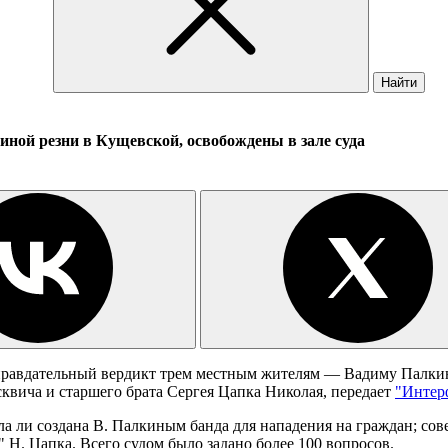
Найти
ной резни в Кущевской, освобождены в зале суда
авдательный вердикт трем местным жителям — Вадиму Палкин
квича и старшего брата Сергея Цапка Николая, передает
"Интер
а ли создана В. Палкиным банда для нападения на граждан; со
 Н. Цапка. Всего судом было задано более 100 вопросов.