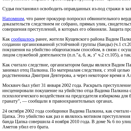
Судья постановил освободить оправданных из-под стражи в зал
Напомним
, что ранее прокурор попросил обвинительного верди
доказательств следствием не собрано, прямых улик, свидетель
совершения преступлений, в которых его обвиняли. Защита п
Как
сообщалось
ранее, жители Кущевского района Вадим Палки
создании организованной устойчивой группы (банды) (ч.1 ст.209
покушения на убийство общеопасным способом, в связи с осущест
лицом служебной деятельности (п.п."а, б, ж, з" ч.2 ст.105), а
Как считало следствие, организатором банды являлся Вадим П
занимал отец Палкина. По материалам следствия, с этой целью
родственника Дмитрия Девтерова, а через некоторое время и 
Москвич был убит 31 января 2002 года. Раскрыть преступлени
инсценировали покушение на убийство отца Вадима Палкина с 
психологического воздействия на председателя избиркома для 
гранату", — сообщали в правоохранительных органах.
24 октября 2002 года сообщники Вадима Палкина, как считало
Цапка. Это убийство как раз и являлось мотивом преступления
банда Цапка совершила 4 ноября 2010 года. В доме № 6 по ули
Аметов убил его брата.