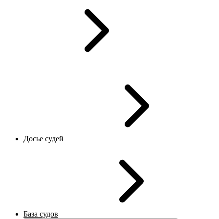
Досье судей
База судов