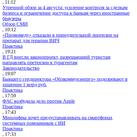
, 11:12
Утренний обзор за 4 августа: усиление контроля за сделкам
бизнеса и ограничение доступа к банкам через иностранные
браузеры
Обзор СМИ
, 10:12
«Промомеду» отказали в принудительной лицензии на
препарат для терапии ВИЧ
Практика
, 19:21
В ГД внесли законопроект, разрешающий туристам
направлять претензии к турагентам
Законодательство
, 19:07
Бывшего гендиректора «Облкоммунэнерго» подозревают в
хищении 1 млрд руб.
Практика
, 17:59
ФАС возбудила дело против Apple
Практика
, 17:43
Минцифры хочет предустанавливать на смартфонах
системных помощников с ИИ
Практика
, 17:33