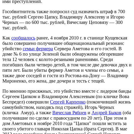
ими преступлений.
Гособвитнитель также попросил суд назначить штраф в 700
тыс. рублей Сергею Цапку, Владимиру Алексееву и Игорю
Черных — по 600 тыс. рублей, Вячеславу Цеповязу — 300
тыс. рублей.
Как
сообщалось
ранее, 4 ноября 2010 г. в станице Кущевская
было совершено получившее общенациональный резонанс
убийство
семьи фермера
Сервера Аметова и его гостей. В
доме № 6 по улице Зеленой были обнаружены обгоревшие
тела 12 человек с колото-резаными ранениями. Среди
погибших были четверо детей, в том числе две девочки двух и
пяти лет. Были убиты фермер Аметов и члены его семьи, а
также двое соседей и гости из Ростова-на-Дону — Владимир
Мироненко, его жена, две дочери и тесть с тещей.
По мнению присяжных, это убийство вместе с лидером банды
Сергеем Цапком и Владимиром Алексеевым (по кличке
Вова
Беспредел) совершили
Сергей Карпенко
(покончивший жизнь
самоубийством, находясь под стражей), Игорь Черных
(кличка Амур), а также
Вячеслав Рябцев
и
Андрей Быков
(оба
получившие по сделке с правосудием по 20 лет). При этом в
дом Аметовых в ноябре 2010 года "Цапки" пошли мстить за
своего убитого главаря Николая Цапка (брата Сергея). В мае