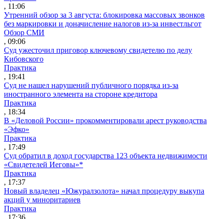
, 11:06
Утренний обзор за 3 августа: блокировка массовых звонков
без маркировки и доначисление налогов из-за инвестльгот
Обзор СМИ
, 09:06
Суд ужесточил приговор ключевому свидетелю по делу
Кибовского
Практика
, 19:41
Суд не нашел нарушений публичного порядка из-за
иностранного элемента на стороне кредитора
Практика
, 18:34
В «Деловой России» прокомментировали арест руководства
«Эфко»
Практика
, 17:49
Суд обратил в доход государства 123 объекта недвижимости
«Свидетелей Иеговы»*
Практика
, 17:37
Новый владелец «Южуралзолота» начал процедуру выкупа
акций у миноритариев
Практика
, 17:36