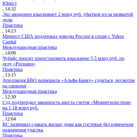
Юрист
, 14:32
Экс-акционер взыскивает 2 млрд руб. убытков из-за размытой
доли
Практика
, 14:23
Минюст США поддержал доводы России в споре с Yukos
Capital
Международная практика
, 14:06
Чубайс просит приостановить взыскание 5,5 млрд руб. по
делу «Роснано»
Практика
, 13:15
Апелляция БВО разрешила «Альфа-Банку» судиться, несмотря
на санкции
Международная практика
, 12:30
Суд подтвердил законность ареста счетов «Межрегионстроя»
на 1,18 млрд руб.
Практика
, 12:04
ВС разрешил сдавать жилые дома как гостевые без изменения
назначения участка
Практика