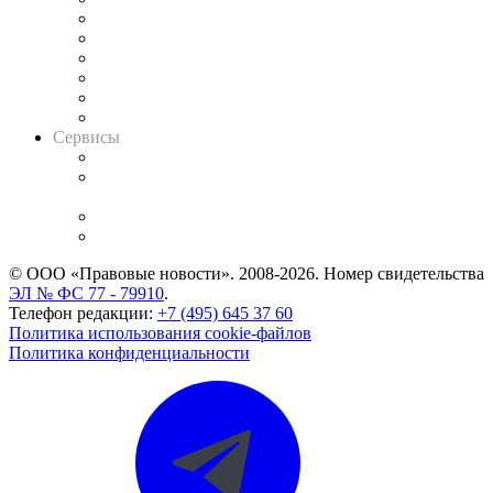
Решения арбитражных судов
Календарь рассмотрения арбитражных дел
Досье судей
Информация о судах
RSS лента новостей
Вакансии для юристов
Сервисы
Справочно-правовая система
Casebook: мониторинг дел
и компаний
Caselook: поиск и анализ практики
CASE.ONE: управление юридической службой
© ООО «Правовые новости». 2008-2026.
Номер свидетельства
ЭЛ № ФС 77 - 79910
.
Телефон редакции:
+7 (495) 645 37 60
Политика использования cookie-файлов
Политика конфиденциальности