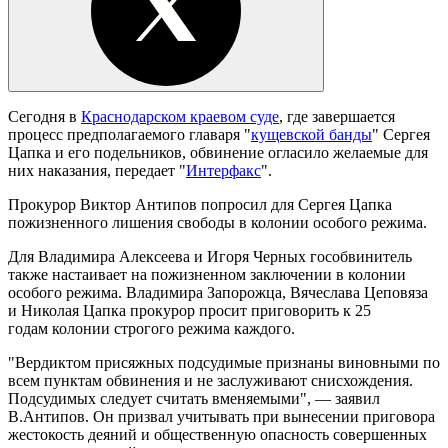
Сегодня в
Краснодарском краевом суде
, где завершается
процесс предполагаемого главаря "
кущевской банды
" Сергея
Цапка и его подельников, обвинение огласило желаемые для
них наказания, передает "
Интерфакс
".
Прокурор Виктор Антипов попросил для Сергея Цапка
пожизненного лишения свободы в колонии особого режима.
Для Владимира Алексеева и Игоря Черных гособвинитель
также настаивает на пожизненном заключении в колонии
особого режима. Владимира Запорожца, Вячеслава Цеповяза
и Николая Цапка прокурор просит приговорить к 25
годам колонии строгого режима каждого.
"Вердиктом присяжных подсудимые признаны виновными по
всем пунктам обвинения и не заслуживают снисхождения.
Подсудимых следует считать вменяемыми", — заявил
В.Антипов. Он призвал учитывать при вынесении приговора
жестокость деяний и общественную опасность совершенных