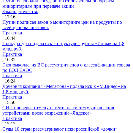
Путин освободил государство от обязательной оферты
миноритариям при передаче акций
Законодательство
, 17:16
Путин подписал закон о мониторинге цен на продукты по
всей цепочке поставок
Практика
, 16:44
Прокуратура подала иск к структуре группы «Илим» на 1,8
млрд руб.
Практика
, 16:35
Экономколлегия ВС рассмотрит спор о классификации товара
по ВЭД ЕАЭС
Практика
, 16:24
Дочерняя компания «Мегафона» подала иск к «М.Видео» на
1,8 млрд руб.
Практика
, 15:50
СИП проверит отмену патента на систему управления
устройствами после возражений «Яндекса»
Практика
, 15:17
Суды 10 стран рассматривают иски российской «дочки»