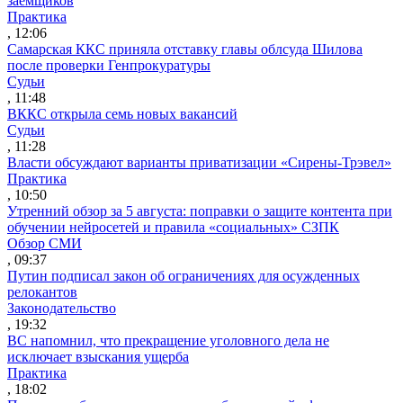
заемщиков
Практика
, 12:06
Самарская ККС приняла отставку главы облсуда Шилова
после проверки Генпрокуратуры
Судьи
, 11:48
ВККС открыла семь новых вакансий
Судьи
, 11:28
Власти обсуждают варианты приватизации «Сирены-Трэвел»
Практика
, 10:50
Утренний обзор за 5 августа: поправки о защите контента при
обучении нейросетей и правила «социальных» СЗПК
Обзор СМИ
, 09:37
Путин подписал закон об ограничениях для осужденных
релокантов
Законодательство
, 19:32
ВС напомнил, что прекращение уголовного дела не
исключает взыскания ущерба
Практика
, 18:02