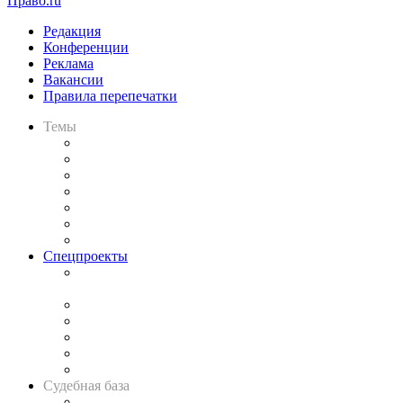
Право.ru
Редакция
Конференции
Реклама
Вакансии
Правила перепечатки
Темы
Практика
Законодательство
Процесс
Исследования
Рынок юридических услуг
Юридическое сообщество
Важнейшие правовые темы в прессе
Спецпроекты
Подкаст «В здравом уме
и твёрдой памяти»
Legal Design
Банкротная панорама
Советы для литигаторов
Сговоры на торгах
Авто
Судебная база
Картотека арбитражных дел