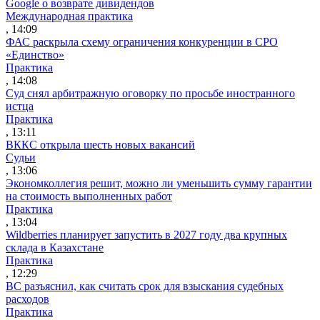
Google о возврате дивидендов
Международная практика
, 14:09
ФАС раскрыла схему ограничения конкуренции в СРО
«Единство»
Практика
, 14:08
Суд снял арбитражную оговорку по просьбе иностранного
истца
Практика
, 13:11
ВККС открыла шесть новых вакансий
Судьи
, 13:06
Экономколлегия решит, можно ли уменьшить сумму гарантии
на стоимость выполненных работ
Практика
, 13:04
Wildberries планирует запустить в 2027 году два крупных
склада в Казахстане
Практика
, 12:29
ВС разъяснил, как считать срок для взыскания судебных
расходов
Практика