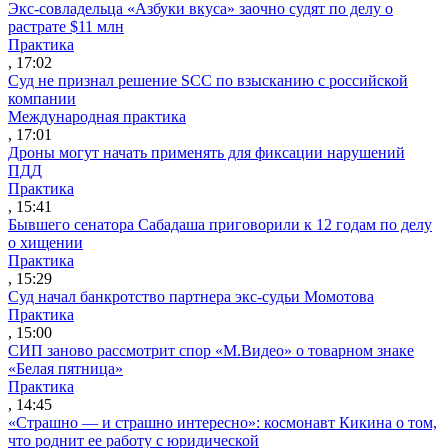
Экс-совладельца «Азбуки вкуса» заочно судят по делу о
растрате $11 млн
Практика
, 17:02
Суд не признал решение SCC по взысканию с российской
компании
Международная практика
, 17:01
Дроны могут начать применять для фиксации нарушений
ПДД
Практика
, 15:41
Бывшего сенатора Сабадаша приговорили к 12 годам по делу
о хищении
Практика
, 15:29
Суд начал банкротство партнера экс-судьи Момотова
Практика
, 15:00
СИП заново рассмотрит спор «М.Видео» о товарном знаке
«Белая пятница»
Практика
, 14:45
«Страшно — и страшно интересно»: космонавт Кикина о том,
что роднит ее работу с юридической