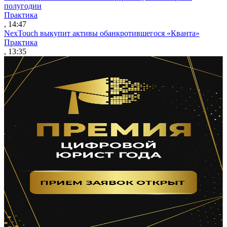
полугодии
Практика
, 14:47
NexTouch выкупит активы обанкротившегося «Кванта»
Практика
, 13:35