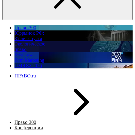
Право-300
Юррынок РФ:
35 лет спустя
Экологическое
право
Best Law
Firm Marketing
ПМЮФ 2026
ПРАВО.ru
Право-300
Конференции