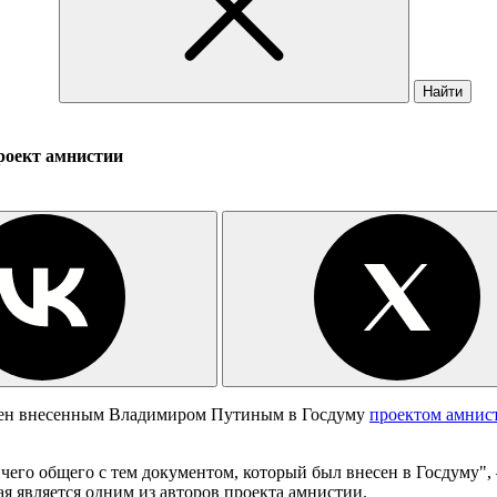
Найти
роект амнистии
волен внесенным Владимиром Путиным в Госдуму
проектом амнис
чего общего с тем документом, который был внесен в Госдуму",
рая является одним из авторов проекта амнистии.