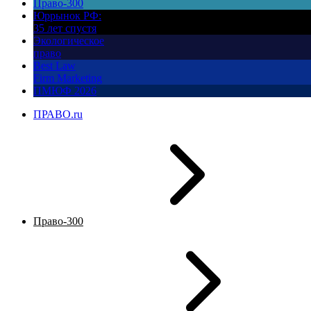
Право-300
Юррынок РФ:
35 лет спустя
Экологическое
право
Best Law
Firm Marketing
ПМЮФ 2026
ПРАВО.ru
Право-300