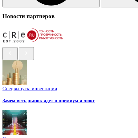
Новости партнеров
Спецвыпуск: инвестиции
Зачем весь рынок идет в премиум и люкс