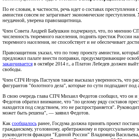
По ее словам, в частности, речь идет о составах преступления
амнистия совсем не затрагивает экономические преступления. Х
неудачной, уверена правозащитница.
Член Совета Андрей Бабушкин подчеркнул, что, по мнению СПЧ
численность тюремного населения, поднять престиж России н
тюремного населения, не способствует и не обеспечивает дост
Правозащитник указал, что по тому проекту амнистии, который
предложил палате внести поправки, предусматривающие освоб
заканчивается
в октябре 2014 г., а Платон Лебедев должен вый
свободы.
Член СПЧ Игорь Пастухов также высказал уверенность, что ра
фигурантов "болотного дела", которые по сути подпадают под 
В свою очередь глава СПЧ Михаил Федотов сообщил, что он и 
Федотов обратил внимание, что "по целому ряду составов престу
находится под следствием, это не распространяется". Руководи
может быть решена", — заявил Федотов.
Как
сообщалось
ранее, Госдума должна принять проект постан
гражданскому, уголовному, арбитражному и процессуальному з
руководителя фракции "Единой России" Владимира Васильева, 