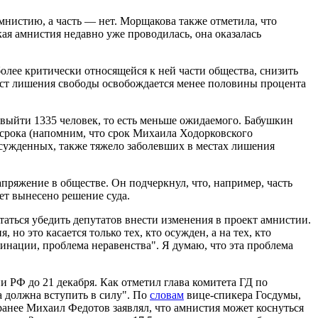
амнистию, а часть — нет. Морщакова также отметила, что
кая амнистия недавно уже проводилась, она оказалась
лее критически относящейся к ней части общества, снизить
ест лишения свободы освобождается менее половины процента
 выйти 1335 человек, то есть меньше ожидаемого. Бабушкин
срока (напомним, что срок Михаила Ходорковского
осужденных, также тяжело заболевших в местах лишения
ряжение в обществе. Он подчеркнул, что, например, часть
ет вынесено решение суда.
ться убедить депутатов внести изменения в проект амнистии.
но это касается только тех, кто осужден, а на тех, кто
минации, проблема неравенства". Я думаю, что эта проблема
и РФ до 21 декабря. Как отметил глава комитета ГД по
а должна вступить в силу". По
словам
вице-спикера Госдумы,
 ранее Михаил Федотов заявлял, что амнистия может коснуться