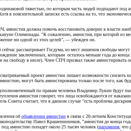
 с одинаковой тяжестью, по которым часть людей подпадают под 
отя в пояснительной записке есть ссылка на то, что экономичес
, амнистия должна помочь восстановить доверие к власти наибо
акануне Олимпиады. "К сожалению, амнистия, при которой из м
ижение ни одной из этих целей", — убежден он.
 сейчас рассматривает Госдума, из мест лишения свободы могут
ождение заключенных, которым осталось меньше года до конца 
ти на свободу в июле). Член СПЧ призвал также амнистировать 
ссматриваемый проект амнистии лишает возможности снизить нап
амнистию, могут быть амнистированы только после того, как буд
уполномоченный по правам человека Владимир Лукин будут пыта
пления амнистия говорит, что лица освобождаются от наказания, 
тель Совета считает, что в данном случае "есть проблема дискри
овления об
объявлении амнистии
в связи с 20-летием Конституци
аконодательству Павел Крашенинников, "амнистия до конца год
под амнистию попадет около 25 тысяч человек (
напомним
, что