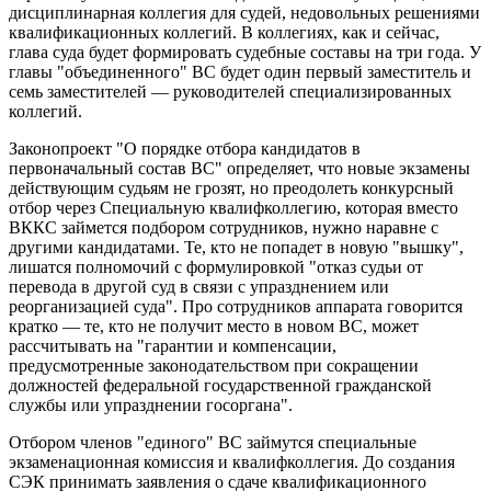
дисциплинарная коллегия для судей, недовольных решениями
квалификационных коллегий. В коллегиях, как и сейчас,
глава суда будет формировать судебные составы на три года. У
главы "объединенного" ВС будет один первый заместитель и
семь заместителей — руководителей специализированных
коллегий.
Законопроект "О порядке отбора кандидатов в
первоначальный состав ВС" определяет, что новые экзамены
действующим судьям не грозят, но преодолеть конкурсный
отбор через Специальную квалифколлегию, которая вместо
ВККС займется подбором сотрудников, нужно наравне с
другими кандидатами. Те, кто не попадет в новую "вышку",
лишатся полномочий с формулировкой "отказ судьи от
перевода в другой суд в связи с упразднением или
реорганизацией суда". Про сотрудников аппарата говорится
кратко — те, кто не получит место в новом ВС, может
рассчитывать на "гарантии и компенсации,
предусмотренные законодательством при сокращении
должностей федеральной государственной гражданской
службы или упразднении госоргана".
Отбором членов "единого" ВС займутся специальные
экзаменационная комиссия и квалифколлегия. До создания
СЭК принимать заявления о сдаче квалификационного