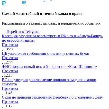
Cамый масштабный и точный канал о праве
Рассказываем о важных деловых и юридических событиях.
Перейти в Telegram
Кассация разрешила рассмотреть в РФ иск к «Альфа-Банку»
по еврооблигациям
Практика
, 13:28
ЦБ ужесточил требования к листингу ценных бумаг
Практика
, 12:44
ФНС подала новый иск о банкротстве «Кама Шиппинг»
Практика
, 12:17
ВС подтвердил доначисление пошлин за модернизацию
самолета
Практика
, 11:46
Суды не приняли заключения DeepSeek по уголовному делу
Практика
, 11:17