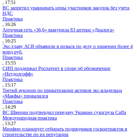
, 17:51
ВС запретил уравнивать цены участников закупок без учета
НДС
Практика
, 16:26
Аптечная сеть «36,6» выкупила 83 аптеки «Диалога»
Практика
, 16:25
Экс-главу АСВ объявили в розыск по делу о хищении более 4
млрд руб.
Практика
, 15:55
СИП поддержал Роспатент в споре об обозначении
«Нетдолгофф»
Практика
, 15:17
Третий аукцион по приватизации активов экс-владельца
«Макфы» провалился
Практика
, 14:29
ВС Швеции подтвердил передачу Украине сухогруза Caffa
Международная практика
, 13:27
Минфин планирует отбирать подрядчиков госконтрактов в
строительстве по их репутации