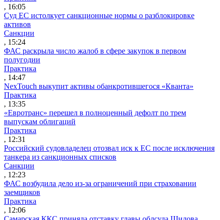
, 16:05
Суд ЕС истолкует санкционные нормы о разблокировке
активов
Санкции
, 15:24
ФАС раскрыла число жалоб в сфере закупок в первом
полугодии
Практика
, 14:47
NexTouch выкупит активы обанкротившегося «Кванта»
Практика
, 13:35
«Евротранс» перешел в полноценный дефолт по трем
выпускам облигаций
Практика
, 12:31
Российский судовладелец отозвал иск к ЕС после исключения
танкера из санкционных списков
Санкции
, 12:23
ФАС возбудила дело из-за ограничений при страховании
заемщиков
Практика
, 12:06
Самарская ККС приняла отставку главы облсуда Шилова