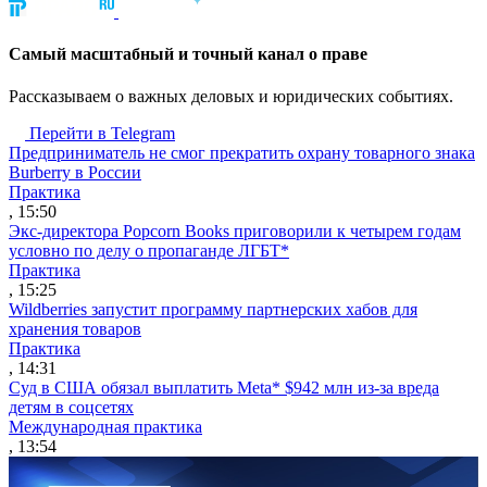
Cамый масштабный и точный канал о праве
Рассказываем о важных деловых и юридических событиях.
Перейти в Telegram
Предприниматель не смог прекратить охрану товарного знака
Burberry в России
Практика
, 15:50
Экс-директора Popcorn Books приговорили к четырем годам
условно по делу о пропаганде ЛГБТ*
Практика
, 15:25
Wildberries запустит программу партнерских хабов для
хранения товаров
Практика
, 14:31
Суд в США обязал выплатить Meta* $942 млн из-за вреда
детям в соцсетях
Международная практика
, 13:54