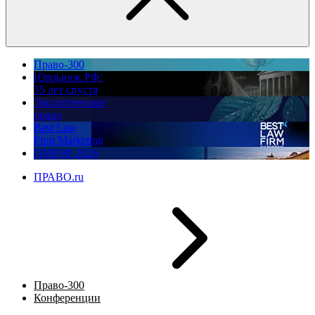
Право-300
Юррынок РФ:
35 лет спустя
Экологическое
право
Best Law
Firm Marketing
ПМЮФ 2026
ПРАВО.ru
Право-300
Конференции