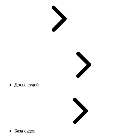
Досье судей
База судов