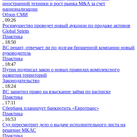
иностранной техники и рост рынка M&A за счет
национализации
Обзор СМИ
, 09:26
Росимущество проведет новый аукцион по продаже активов
Global Spirits
Практика
, 18:50
ВС решит, отвечает ли по долгам брошенной компании новый
руководитель
Практика
, 18:47
Путин подписал закон о новых правилах комплексного
развития территорий
Законодательство
, 18:24
ВС защитил право на взыскание займа по расписке
Практика
, 17:11
Сбербанк планирует банкротить «Евротранс»
Практика
, 16:53
Суд пересмотрит дело о выдаче исполнительного листа на
решение МКАС
Практика