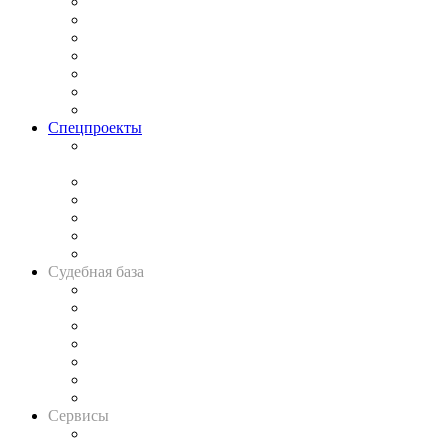
Практика
Законодательство
Процесс
Исследования
Рынок юридических услуг
Юридическое сообщество
Важнейшие правовые темы в прессе
Спецпроекты
Подкаст «В здравом уме
и твёрдой памяти»
Legal Design
Банкротная панорама
Советы для литигаторов
Сговоры на торгах
Авто
Судебная база
Картотека арбитражных дел
Решения арбитражных судов
Календарь рассмотрения арбитражных дел
Досье судей
Информация о судах
RSS лента новостей
Вакансии для юристов
Сервисы
Справочно-правовая система