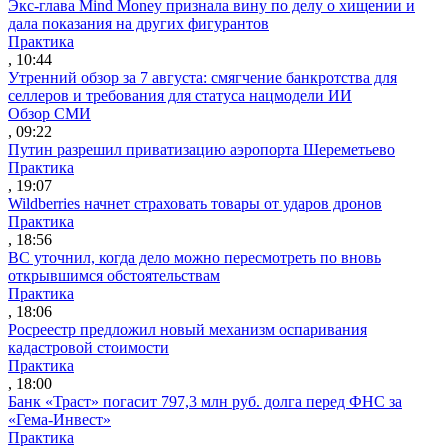
Экс-глава Mind Money признала вину по делу о хищении и
дала показания на других фигурантов
Практика
, 10:44
Утренний обзор за 7 августа: смягчение банкротства для
селлеров и требования для статуса нацмодели ИИ
Обзор СМИ
, 09:22
Путин разрешил приватизацию аэропорта Шереметьево
Практика
, 19:07
Wildberries начнет страховать товары от ударов дронов
Практика
, 18:56
ВС уточнил, когда дело можно пересмотреть по вновь
открывшимся обстоятельствам
Практика
, 18:06
Росреестр предложил новый механизм оспаривания
кадастровой стоимости
Практика
, 18:00
Банк «Траст» погасит 797,3 млн руб. долга перед ФНС за
«Гема-Инвест»
Практика