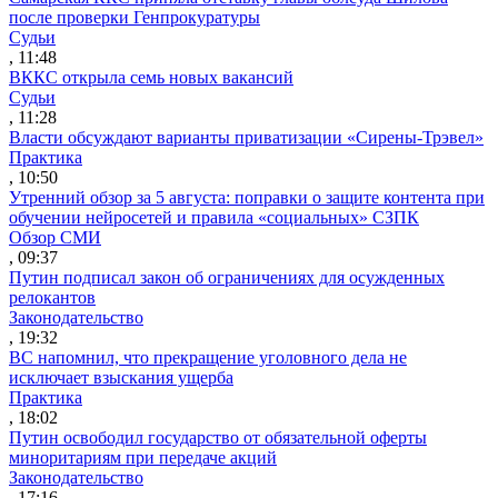
после проверки Генпрокуратуры
Судьи
, 11:48
ВККС открыла семь новых вакансий
Судьи
, 11:28
Власти обсуждают варианты приватизации «Сирены-Трэвел»
Практика
, 10:50
Утренний обзор за 5 августа: поправки о защите контента при
обучении нейросетей и правила «социальных» СЗПК
Обзор СМИ
, 09:37
Путин подписал закон об ограничениях для осужденных
релокантов
Законодательство
, 19:32
ВС напомнил, что прекращение уголовного дела не
исключает взыскания ущерба
Практика
, 18:02
Путин освободил государство от обязательной оферты
миноритариям при передаче акций
Законодательство
, 17:16