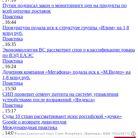
Путин подписал закон о мониторинге цен на продукты по
всей цепочке поставок
Практика
, 16:44
Прокуратура подала иск к структуре группы «Илим» на 1,8
млрд руб.
Практика
, 16:35
Экономколлегия ВС рассмотрит спор о классификации товара
по ВЭД ЕАЭС
Практика
, 16:24
Дочерняя компания «Мегафона» подала иск к «М.Видео» на
1,8 млрд руб.
Практика
, 15:50
СИП проверит отмену патента на систему управления
устройствами после возражений «Яндекса»
Практика
, 15:17
Суды 10 стран рассматривают иски российской «дочки»
Google о возврате дивидендов
Международная практика
, 14:09
Реклама
Адвокатское бюро Санкт-Петербурга «Вертикаль» ИНН 7841290773
Реклама
АО"ПРАВО.РУ" ИНН: 7708095468