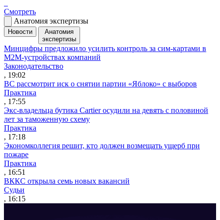
Смотреть
Анатомия экспертизы
Новости
Анатомия
экспертизы
Минцифры предложило усилить контроль за сим-картами в
M2M-устройствах компаний
Законодательство
, 19:02
ВС рассмотрит иск о снятии партии «Яблоко» с выборов
Практика
, 17:55
Экс-владельца бутика Cartier осудили на девять с половиной
лет за таможенную схему
Практика
, 17:18
Экономколлегия решит, кто должен возмещать ущерб при
пожаре
Практика
, 16:51
ВККС открыла семь новых вакансий
Судьи
, 16:15