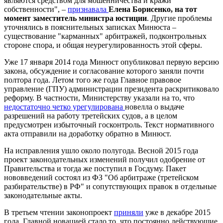
являются средством для мошенничества и кражи
собственности", –
признавала
Елена Борисенко, на тот
момент заместитель министра юстиции
. Другие проблемы
уточнялись в пояснительных записках Минюста –
существование "карманных" арбитражей, подконтрольных
стороне спора, и общая неурегулированность этой сферы.
Уже 17 января 2014 года Минюст опубликовал первую версию
закона, обсуждение и согласование которого заняли почти
полтора года. Летом того же года Главное правовое
управление (ГПУ) администрации президента раскритиковало
реформу. В частности, Министерству указали на то, что
недостаточно четко урегулирована
новелла о выдаче
разрешений на работу третейских судов, а в целом
предусмотрен избыточный госконтроль. Текст нормативного
акта отправили на доработку обратно в Минюст.
На исправления ушло около полугода. Весной 2015 года
проект законодательных изменений получил одобрение от
Правительства и тогда же поступил в Госдуму. Пакет
нововведений состоял из ФЗ "Об арбитраже (третейском
разбирательстве) в РФ" и сопутствующих правок в отдельные
законодательные акты.
В третьем чтении законопроект
приняли
уже в декабре 2015
года. Главной новацией стало то, что постоянно действующие