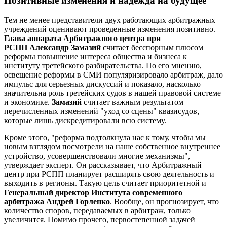
Позитивные изменения и надежда на будущее
Тем не менее представители двух работающих арбитражных
учреждений оценивают проведенные изменения позитивно.
Глава аппарата Арбитражного центра при
РСПП Александр Замазий
считает бесспорным плюсом
реформы повышение интереса общества и бизнеса к
институту третейского разбирательства. По его мнению,
освещение реформы в СМИ популяризировало арбитраж, дало
импульс для серьезных дискуссий и показало, насколько
значительна роль третейских судов в нашей правовой системе
и экономике.
Замазий
считает важным результатом
перечисленных изменений "уход со сцены" квазисудов,
которые лишь дискредитировали всю систему.
Кроме этого, "реформа подтолкнула нас к тому, чтобы мы
новым взглядом посмотрели на наше собственное внутреннее
устройство, усовершенствовали многие механизмы",
утверждает эксперт. Он рассказывает, что Арбитражный
центр при РСПП планирует расширять свою деятельность и
выходить в регионы. Такую цель считает приоритетной и
Генеральный директор Института современного
арбитража Андрей Горленко
. Вообще, он прогнозирует, что
количество споров, передаваемых в арбитраж, только
увеличится. Помимо прочего, первостепенной задачей