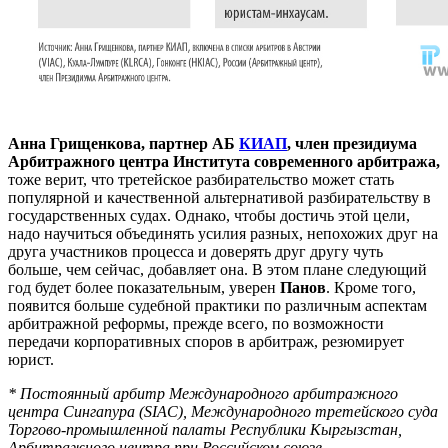
Анна Грищенкова, партнер АБ
КИАП
, член президиума
Арбитражного центра Института современного арбитража,
тоже верит, что третейское разбирательство может стать
популярной и качественной альтернативой разбирательству в
государственных судах. Однако, чтобы достичь этой цели,
надо научиться объединять усилия разных, непохожих друг на
друга участников процесса и доверять друг другу чуть
больше, чем сейчас, добавляет она. В этом плане следующий
год будет более показательным, уверен
Панов
. Кроме того,
появится больше судебной практики по различным аспектам
арбитражной реформы, прежде всего, по возможности
передачи корпоративных споров в арбитраж, резюмирует
юрист.
* П
остоянный арбитр Международного арбитражного
центра Сингапура (SIAC), Международного третейского суда
Торгово-промышленной палаты Республики Кыргызстан,
Арбитражного центра при Российском союзе