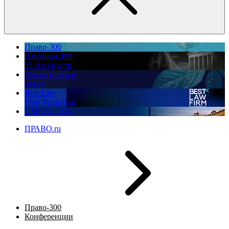
Право-300
Юррынок РФ:
35 лет спустя
Экологическое
право
Best Law
Firm Marketing
ПМЮФ 2026
ПРАВО.ru
Право-300
Конференции