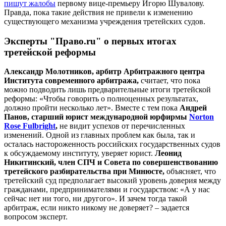
пишут жалобы
первому вице-премьеру Игорю Шувалову.
Правда, пока такие действия не привели к изменению
существующего механизма учреждения третейских судов.
Эксперты "Право.ru" о первых итогах
третейской реформы
Александр Молотников, арбитр Арбитражного центра
Института современного арбитража,
считает, что пока
можно подводить лишь предварительные итоги третейской
реформы: «Чтобы говорить о полноценных результатах,
должно пройти несколько лет». Вместе с тем пока
Андрей
Панов, старший юрист международной юрфирмы
Norton
Rose Fulbright
,
не видит успехов от перечисленных
изменений. Одной из главных проблем как была, так и
осталась настороженность российских государственных судов
к обсуждаемому институту, уверяет юрист.
Леонид
Никитинский, член СПЧ и Совета по совершенствованию
третейского разбирательства при Минюсте,
объясняет, что
третейский суд предполагает высокий уровень доверия между
гражданами, предпринимателями и государством: «А у нас
сейчас нет ни того, ни другого». И зачем тогда такой
арбитраж, если никто никому не доверяет? – задается
вопросом эксперт.