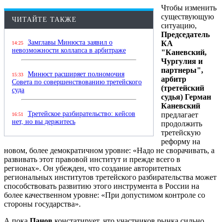
Чтобы изменить
существующую
ЧИТАЙТЕ ТАКЖЕ
ситуацию,
Председатель
Замглавы Минюста заявил о
КА
14:25
невозможности коллапса в арбитраже
"Каневский,
Чургулия и
партнеры",
Минюст расширяет полномочия
15:33
арбитр
Совета по совершенствованию третейского
(третейский
суда
судья) Герман
Каневский
Третейское разбирательство: кейсов
предлагает
16:51
нет, но вы держитесь
продолжить
третейскую
реформу на
новом, более демократичном уровне: «Надо не сворачивать, а
развивать этот правовой институт и прежде всего в
регионах». Он убежден, что создание авторитетных
региональных институтов третейского разбирательства может
способствовать развитию этого инструмента в России на
более качественном уровне: «При допустимом контроле со
стороны государства».
А пока
Панов
констатирует, что участников рынка сильно