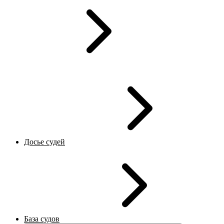
Досье судей
База судов