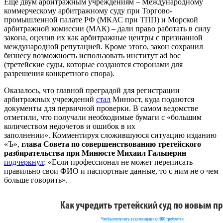
Еще двум арбитражным учреждениям – Международному
коммерческому арбитражному суду при Торгово-
промышленной палате РФ (МКАС при ТПП) и Морской
арбитражной комиссии (МАК) – дали право работать в силу
закона, оценив их как арбитражные центры с признанной
международной репутацией. Кроме этого, закон сохранил
бизнесу возможность использовать институт ad hoc
(третейские суды, которые создаются сторонами для
разрешения конкретного спора).
Оказалось, что главной преградой для регистрации
арбитражных учреждений
стал
Минюст, куда подаются
документы для первичной проверки. В самом ведомстве
отметили, что получали необходимые бумаги с «большим
количеством недочетов и ошибок в их
заполнении». Комментируя сложившуюся ситуацию изданию
«Ъ»,
глава Совета по совершенствованию третейского
разбирательства при Минюсте Михаил Гальперин
подчеркнул
: «Если профессионал не может переписать
правильно свои ФИО и паспортные данные, то с ним не о чем
больше говорить».