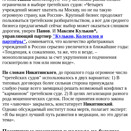
ограничили в выборе третейских судов: «Четырех
учреждений может хватить на Москву, но не на такую
огромную страну, как Россия». Крупный бизнес продолжит
пользоваться третейским разбирательством, а вот для среднего
бизнеса предлагаемый сейчас выбор может оказаться слишком
дорогим, уверен
Панов
. И
Максим Кульков*,
управляющий партнер
"Кульков, Колотилов и
партнёры"
,
сомневается, что количество арбитражных
учреждений в России серьезно увеличится в ближайшие годы:
«Тенденция, к сожалению, та же, что и везде, –
монополизация рынка за счет укрупнения и подчинения
госконтролю в том или ином виде».
По словам Никитинского
, до прошлого года огромное число
"третейских судов" использовалось в двух вариантах: 1) В
типовых договорах более сильная сторона принуждала
слабую (чаще всего заемщика) решать возможный конфликт в
"карманном" третейском суде. 2) В целях легализации разного
рода мошеннических сделок. После принятия нового закона
эти «лавочки» закрылись, констатирует
Никитинский
.
Однако обсуждаемый институт пока мертв, полагает эксперт:
«Я бы видел лучший путь развития в медиации, но это другая
тема».