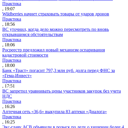
Практика
, 19:07
Wildberries начнет страховать товары от ударов дронов
Практика
, 18:56
ВС уточнил, когда дело можно пересмотреть по вновь
открывшимся обстоятельствам
Практика
, 18:06
Росреестр предложил новый механизм оспаривания
кадастровой стоимости
Практика
, 18:00
Банк «Траст» погасит 797,3 млн руб. долга перед ФНС за
«Гема-Инвест»
Практика
, 17:51
ВС запретил уравнивать цены участников закупок без учета
НДС
Практика
, 16:26
Аптечная сеть «36,6» выкупила 83 аптеки «Диалога»
Практика
, 16:25
Экс-главу АСВ объявили в розыск по делу о хищении более 4