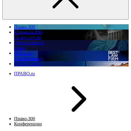
Право-300
Юррынок РФ:
35 лет спустя
Экологическое
право
Best Law
Firm Marketing
ПМЮФ 2026
ПРАВО.ru
Право-300
Конференции