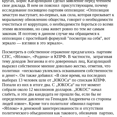
кругах, Борис Кагарлицкий сделал заявление перед чтением
свое доклада. В нем он пояснил присутствующим, почему
исследование посвящено партиям оппозиции: «Оппозиция
зачастую выступает, во-первых, как сила, которая призывает к
моральному обновлению общества, говорит о необходимости
очиститься от коррупции, о необходимости бороться со всеми
этими явлениями, но сама живет ровно по тем же самым
законам. И поэтому в данном случае мы обращаемся к
оппозиции с простейшей формулой "посмотри на себя", вот
зеркало — взгляни в это зеркало».
Посмотреть в собственное отражение предлагалось партиям
СПС, «Яблоко», «Родина» и КПРФ. В частности, затрагивая
тему доходов Зюганова и его доверенных лиц, Кагарлицкий
выразил собственное мнение довольно жестко, отметив, что
политики «несколько увлеклись осваиванием собственности
и денег». Он также добавил: «В свое время, на последних
выборах 13 человек шли от „ЮКОСа“ по спискам КПРФ.
Попали из них в итоге два. С „ЮКОСа“ на тот момент
собрали около 12 миллионов долларов. „ЮКОС“ начал
слабеть, и эти два кандидата не прошли бы, если бы не
определенное давление на Геннадия Андреевича со стороны
людей извне». Кроме того политолог обвинил партию
«Яблоко» в денежной заинтересованности и отсутствии
политического объединения как такового, обозначив партию,