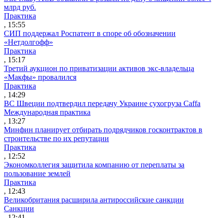
млрд руб.
Практика
, 15:55
СИП поддержал Роспатент в споре об обозначении
«Нетдолгофф»
Практика
, 15:17
Третий аукцион по приватизации активов экс-владельца
«Макфы» провалился
Практика
, 14:29
ВС Швеции подтвердил передачу Украине сухогруза Caffa
Международная практика
, 13:27
Минфин планирует отбирать подрядчиков госконтрактов в
строительстве по их репутации
Практика
, 12:52
Экономколлегия защитила компанию от переплаты за
пользование землей
Практика
, 12:43
Великобритания расширила антироссийские санкции
Санкции
, 12:41