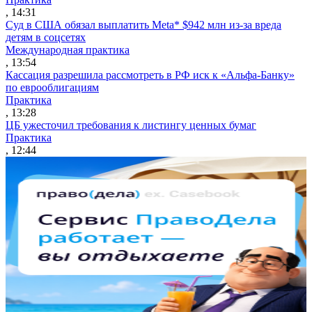
, 14:31
Суд в США обязал выплатить Meta* $942 млн из-за вреда
детям в соцсетях
Международная практика
, 13:54
Кассация разрешила рассмотреть в РФ иск к «Альфа-Банку»
по еврооблигациям
Практика
, 13:28
ЦБ ужесточил требования к листингу ценных бумаг
Практика
, 12:44