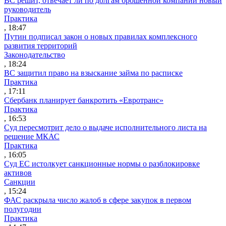
ВС решит, отвечает ли по долгам брошенной компании новый
руководитель
Практика
, 18:47
Путин подписал закон о новых правилах комплексного
развития территорий
Законодательство
, 18:24
ВС защитил право на взыскание займа по расписке
Практика
, 17:11
Сбербанк планирует банкротить «Евротранс»
Практика
, 16:53
Суд пересмотрит дело о выдаче исполнительного листа на
решение МКАС
Практика
, 16:05
Суд ЕС истолкует санкционные нормы о разблокировке
активов
Санкции
, 15:24
ФАС раскрыла число жалоб в сфере закупок в первом
полугодии
Практика