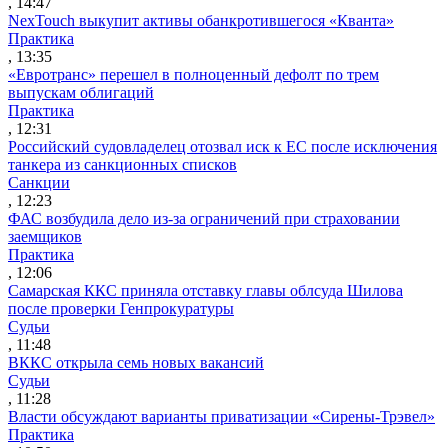
, 14:47
NexTouch выкупит активы обанкротившегося «Кванта»
Практика
, 13:35
«Евротранс» перешел в полноценный дефолт по трем
выпускам облигаций
Практика
, 12:31
Российский судовладелец отозвал иск к ЕС после исключения
танкера из санкционных списков
Санкции
, 12:23
ФАС возбудила дело из-за ограничений при страховании
заемщиков
Практика
, 12:06
Самарская ККС приняла отставку главы облсуда Шилова
после проверки Генпрокуратуры
Судьи
, 11:48
ВККС открыла семь новых вакансий
Судьи
, 11:28
Власти обсуждают варианты приватизации «Сирены-Трэвел»
Практика