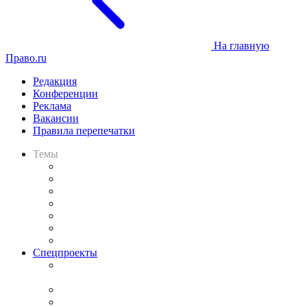
На главную
Право.ru
Редакция
Конференции
Реклама
Вакансии
Правила перепечатки
Темы
Практика
Законодательство
Процесс
Исследования
Рынок юридических услуг
Юридическое сообщество
Важнейшие правовые темы в прессе
Спецпроекты
Подкаст «В здравом уме
и твёрдой памяти»
Legal Design
Банкротная панорама