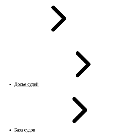
Досье судей
База судов