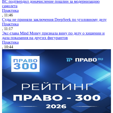
ВС подтвердил доначисление пошлин за модернизацию
самолета
Практика
, 11:46
Суды не приняли заключения DeepSeek по уголовному делу
Практика
, 11:17
Экс-глава Mind Money признала вину по делу о хищении и
дала показания на других фигурантов
Практика
, 10:44