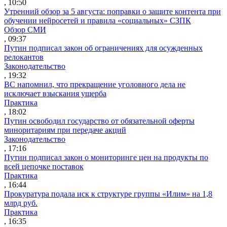
, 10:50
Утренний обзор за 5 августа: поправки о защите контента при
обучении нейросетей и правила «социальных» СЗПК
Обзор СМИ
, 09:37
Путин подписал закон об ограничениях для осужденных
релокантов
Законодательство
, 19:32
ВС напомнил, что прекращение уголовного дела не
исключает взыскания ущерба
Практика
, 18:02
Путин освободил государство от обязательной оферты
миноритариям при передаче акций
Законодательство
, 17:16
Путин подписал закон о мониторинге цен на продукты по
всей цепочке поставок
Практика
, 16:44
Прокуратура подала иск к структуре группы «Илим» на 1,8
млрд руб.
Практика
, 16:35