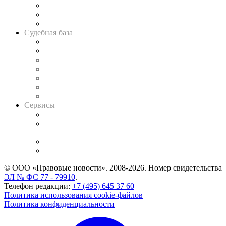
Советы для литигаторов
Сговоры на торгах
Авто
Судебная база
Картотека арбитражных дел
Решения арбитражных судов
Календарь рассмотрения арбитражных дел
Досье судей
Информация о судах
RSS лента новостей
Вакансии для юристов
Сервисы
Справочно-правовая система
Casebook: мониторинг дел
и компаний
Caselook: поиск и анализ практики
CASE.ONE: управление юридической службой
© ООО «Правовые новости». 2008-2026.
Номер свидетельства
ЭЛ № ФС 77 - 79910
.
Телефон редакции:
+7 (495) 645 37 60
Политика использования cookie-файлов
Политика конфиденциальности