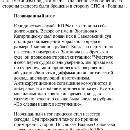
как «механизм продажи мест». Аналогичные обвинения со
стороны эксперта были брошены в сторону СПС и «Родины».
Неожиданный итог
Юридическая служба КПРФ не заставила себя
долго ждать. Вскоре от имени Зюганова к
Кагарлицкому был подан иск в Савеловский суд
столицы о возмещении морального вреда в
размере 1 миллиона рублей. Когда эксперту стало
известно о намерениях Зюганова разобраться в
суде, он прокомментировал ситуацию: "Чувствую
я себя перед судом очень уверенно, мы правы как
по существу, так и юридически. Совершенно
абсурдно обвинять в диффамации аналитический
доклад, апеллирующий к источникам.
Антикоррупционное соглашение коммунистов и
либералов это вообще клинический казус. Все это
мне напоминает советские времена, когда в
газетах по решению свыше была введена рубрика
«По следам наших выступлений».
Неожиданный итог процесса стал известен
сегодня. Суд прекратил тяжбу по причине
примирения сторон. По словам Вадима Соловьева
– руководителя юридической службы КПРФ,