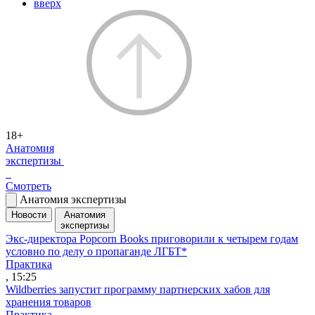
вверх
18+
Анатомия
экспертизы
Смотреть
Анатомия экспертизы
Новости
Анатомия
экспертизы
Экс-директора Popcorn Books приговорили к четырем годам
условно по делу о пропаганде ЛГБТ*
Практика
, 15:25
Wildberries запустит программу партнерских хабов для
хранения товаров
Практика