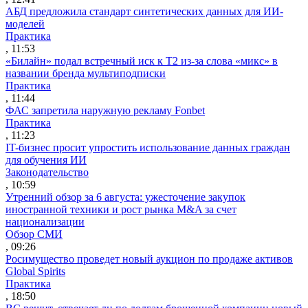
АБД предложила стандарт синтетических данных для ИИ-
моделей
Практика
, 11:53
«Билайн» подал встречный иск к Т2 из-за слова «микс» в
названии бренда мультиподписки
Практика
, 11:44
ФАС запретила наружную рекламу Fonbet
Практика
, 11:23
IT-бизнес просит упростить использование данных граждан
для обучения ИИ
Законодательство
, 10:59
Утренний обзор за 6 августа: ужесточение закупок
иностранной техники и рост рынка M&A за счет
национализации
Обзор СМИ
, 09:26
Росимущество проведет новый аукцион по продаже активов
Global Spirits
Практика
, 18:50