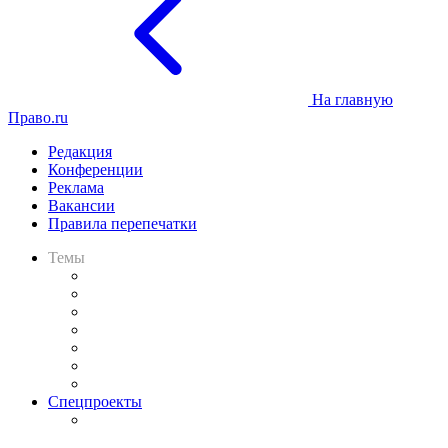
На главную
Право.ru
Редакция
Конференции
Реклама
Вакансии
Правила перепечатки
Темы
Практика
Законодательство
Процесс
Исследования
Рынок юридических услуг
Юридическое сообщество
Важнейшие правовые темы в прессе
Спецпроекты
Подкаст «В здравом уме
и твёрдой памяти»