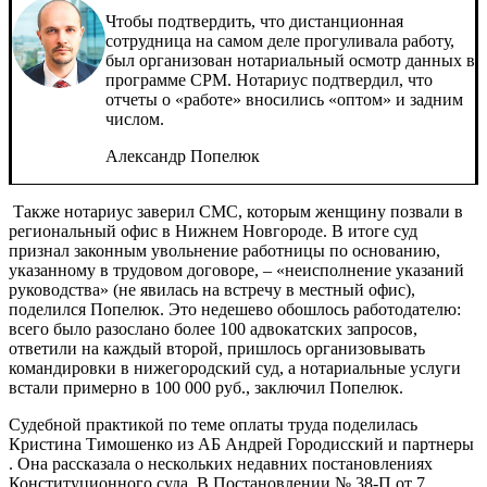
Чтобы подтвердить, что дистанционная
сотрудница на самом деле прогуливала работу,
был организован нотариальный осмотр данных в
программе СРМ. Нотариус подтвердил, что
отчеты о «работе» вносились «оптом» и задним
числом.
Александр Попелюк
Также нотариус заверил СМС, которым женщину позвали в
региональный офис в Нижнем Новгороде. В итоге суд
признал законным увольнение работницы по основанию,
указанному в трудовом договоре, – «неисполнение указаний
руководства» (не явилась на встречу в местный офис),
поделился Попелюк. Это недешево обошлось работодателю:
всего было разослано более 100 адвокатских запросов,
ответили на каждый второй, пришлось организовывать
командировки в нижегородский суд, а нотариальные услуги
встали примерно в 100 000 руб., заключил Попелюк.
Судебной практикой по теме оплаты труда поделилась
Кристина Тимошенко из АБ
Андрей Городисский и партнеры
. Она рассказала о нескольких недавних постановлениях
Конституционного суда. В Постановлении № 38-П от 7