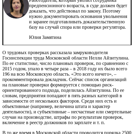
Работодатель, который уволил сотрудника
предпенсионного возраста, в суде должен будет
доказать, что действовал по закону. Поэтому
нужно документировать основания увольнения
и заранее подготавливать доказательственную
базу на случай спора или проверки регулятора.
Юлия Замятина
О трудовых проверках рассказала замруководителя
Госинспекции труда Московской области Нелли Айзитулина.
По ее статистике, число плановых проверок, по сравнению с
2015 годом, упало в четыре раза – в 2018 году их было всего
196 на всю Московскую область. «Это всего ничего», –
прокомментировала докладчик. Сейчас список организаций
на плановые проверки формируется с помощью риск-
ориентированного подхода, поделилась Айзитулина. По ее
словам, предприятия попадают в пять разных категорий в
зависимости от нескольких факторов. Среди них есть и
объективные (например, величина штата и характер
деятельности), и субъективные – несчастные или смертельные
случаи на производстве, штрафы по результатам проверок,
включение в реестр должников по зарплате и т. п.
В то же время в Московской области проводится порядка 2500