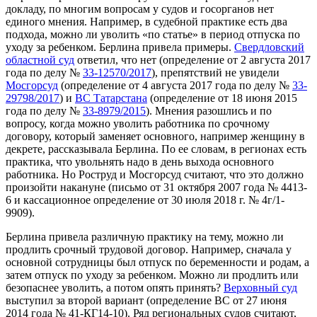
докладу, по многим вопросам у судов и госорганов нет
единого мнения. Например, в судебной практике есть два
подхода, можно ли уволить «по статье» в период отпуска по
уходу за ребенком. Берлина привела примеры.
Свердловский
областной суд
ответил, что нет (определение от 2 августа 2017
года по делу №
33-12570/2017
), препятствий не увидели
Мосгорсуд
(определение от 4 августа 2017 года по делу №
33-
29798/2017
) и
ВС Татарстана
(определение от 18 июня 2015
года по делу №
33-8979/2015
). Мнения разошлись и по
вопросу, когда можно уволить работника по срочному
договору, который заменяет основного, например женщину в
декрете, рассказывала Берлина. По ее словам, в регионах есть
практика, что увольнять надо в день выхода основного
работника. Но Роструд и Мосгорсуд считают, что это должно
произойти накануне (письмо от 31 октября 2007 года № 4413-
6 и кассационное определение от 30 июля 2018 г. № 4г/1-
9909).
Берлина привела различную практику на тему, можно ли
продлить срочный трудовой договор. Например, сначала у
основной сотрудницы был отпуск по беременности и родам, а
затем отпуск по уходу за ребенком. Можно ли продлить или
безопаснее уволить, а потом опять принять?
Верховный суд
выступил за второй вариант (определение ВС от 27 июня
2014 года № 41-КГ14-10). Ряд региональных судов считают,