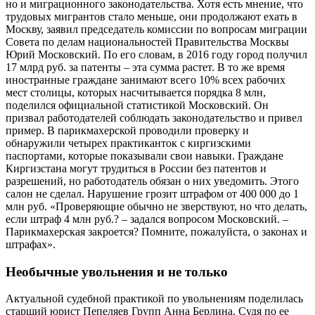
но и миграционного законодательства. Хотя есть мнение, что
трудовых мигрантов стало меньше, они продолжают ехать в
Москву, заявил председатель комиссии по вопросам миграции
Совета по делам национальностей Правительства Москвы
Юрий Московский. По его словам, в 2016 году город получил
17 млрд руб. за патенты – эта сумма растет. В то же время
иностранные граждане занимают всего 10% всех рабочих
мест столицы, которых насчитывается порядка 8 млн,
поделился официальной статистикой Московский. Он
призвал работодателей соблюдать законодательство и привел
пример. В парикмахерской проводили проверку и
обнаружили четырех практиканток с киргизскими
паспортами, которые показывали свои навыки. Граждане
Киргизстана могут трудиться в России без патентов и
разрешений, но работодатель обязан о них уведомить. Этого
салон не сделал. Нарушение грозит штрафом от 400 000 до 1
млн руб. «Проверяющие обычно не зверствуют, но что делать,
если штраф 4 млн руб.? – задался вопросом Московский. –
Парикмахерская закроется? Помните, пожалуйста, о законах и
штрафах».
Необычные увольнения и не только
Актуальной судебной практикой по увольнениям поделилась
старший юрист
Пепеляев Групп
Анна Берлина. Судя по ее