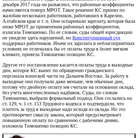
декабря 2017 года он разъяснил, что районные коэффициенты
начисляются поверх МРОТ. Такое решение КС принял по
жалобам нескольких работников, работавших в Карелии,
Алтайском крае и т. п. Они оспаривали зарплату, которая была
ниже МРОТ до применения районных коэффициентов,
излагала Тимошенко. По ее словам, суды общей юрисдикции
не увидели здесь нарушений, но
Конституционный суд
поддержал работников. Иначе их зарплата в неблагоприятных
условиях не отличалась бы от оплаты труда в более мягком
климате, привела Тимошенко позицию КС.
Другое его постановление касается оплаты труда в выходные
дни, которое КС вынес по обращению гражданского
персонала воинской части на Дальнем Востоке. За работу в
выходные они получали даже меньше, чем обычные дни,
потому что двойную оплату им считали на основании оклада,
без учета многочисленных надбавок. Суды, по словам
Тимошенко, выбрали формальный подход. Они сослались на
ст. 129, ч. 1 ст. 153 Трудового кодекса и подтвердили, что
платить за труд в выходные надо исходя из оклада. Но это
противоречит смыслу закона, который предусматривает
повышенную оплату по сравнению с рабочими днями,
изложила Тимошенко позицию КС.