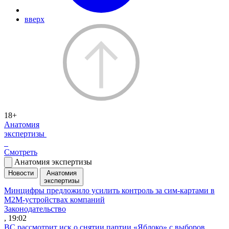
вверх
18+
Анатомия
экспертизы
Смотреть
Анатомия экспертизы
Новости
Анатомия
экспертизы
Минцифры предложило усилить контроль за сим-картами в
M2M-устройствах компаний
Законодательство
, 19:02
ВС рассмотрит иск о снятии партии «Яблоко» с выборов