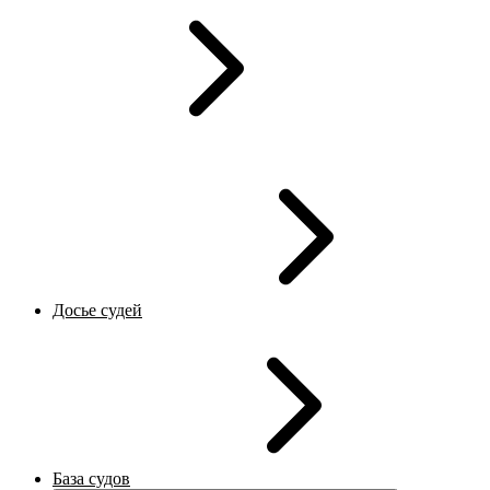
Досье судей
База судов