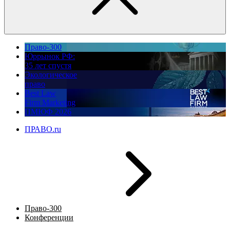
Право-300
Юррынок РФ:
35 лет спустя
Экологическое
право
Best Law
Firm Marketing
ПМЮФ 2026
ПРАВО.ru
Право-300
Конференции