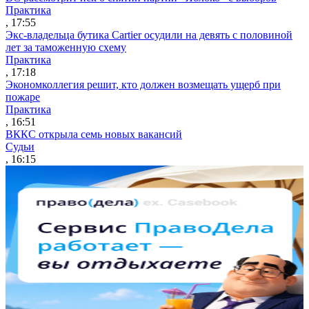
Практика
, 17:55
Экс-владельца бутика Cartier осудили на девять с половиной
лет за таможенную схему
Практика
, 17:18
Экономколлегия решит, кто должен возмещать ущерб при
пожаре
Практика
, 16:51
ВККС открыла семь новых вакансий
Судьи
, 16:15