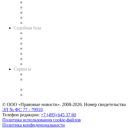
Legal Design
Банкротная панорама
Советы для литигаторов
Сговоры на торгах
Авто
Судебная база
Картотека арбитражных дел
Решения арбитражных судов
Календарь рассмотрения арбитражных дел
Досье судей
Информация о судах
RSS лента новостей
Вакансии для юристов
Сервисы
Справочно-правовая система
Casebook: мониторинг дел
и компаний
Caselook: поиск и анализ практики
CASE.ONE: управление юридической службой
© ООО «Правовые новости». 2008-2026.
Номер свидетельства
ЭЛ № ФС 77 - 79910
.
Телефон редакции:
+7 (495) 645 37 60
Политика использования cookie-файлов
Политика конфиденциальности