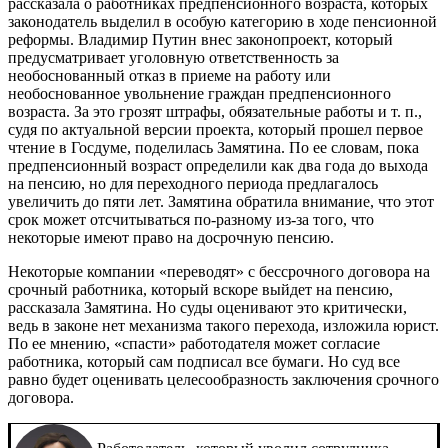
рассказала о работниках предпенсионного возраста, которых
законодатель выделил в особую категорию в ходе пенсионной
реформы. Владимир Путин внес законопроект, который
предусматривает уголовную ответственность за
необоснованный отказ в приеме на работу или
необоснованное увольнение граждан предпенсионного
возраста. За это грозят штрафы, обязательные работы и т. п.,
судя по актуальной версии проекта, который прошел первое
чтение в Госдуме, поделилась Замятина. По ее словам, пока
предпенсионный возраст определили как два года до выхода
на пенсию, но для переходного периода предлагалось
увеличить до пяти лет. Замятина обратила внимание, что этот
срок может отсчитываться по-разному из-за того, что
некоторые имеют право на досрочную пенсию.
Некоторые компании «переводят» с бессрочного договора на
срочный работника, который вскоре выйдет на пенсию,
рассказала Замятина. Но суды оценивают это критически,
ведь в законе нет механизма такого перехода, изложила юрист.
По ее мнению, «спасти» работодателя может согласие
работника, который сам подписал все бумаги. Но суд все
равно будет оценивать целесообразность заключения срочного
договора.