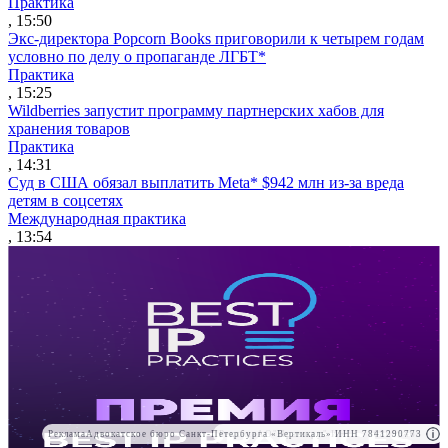
Практика
, 15:50
Экс-директора Popcorn Books приговорили к четырем годам
условно по делу о пропаганде ЛГБТ*
Практика
, 15:25
Wildberries запустит программу партнерских хабов для
хранения товаров
Практика
, 14:31
Суд в США обязал выплатить Meta* $942 млн из-за вреда
детям в соцсетях
Международная практика
, 13:54
Реклама
Адвокатское бюро Санкт-Петербурга «Вертикаль» ИНН 7841290773
Реклама
АО"Право.ру" ИНН: 7708095468