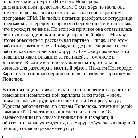
пластический хирург из Нижнего Новгорода –
дистанционным представителем. С сентября по июль она
ничего не делала, хотя и отчитывалась о своей «работе» в
программе СРМ. На любые попытки разобраться сотрудница
предъявляла очередную справку о беременности и повторяла,
что проходит лечение. По этой же причине она отказывалась
лететь в командировки или в центральный офис в Москву,
чтобы объясниться, рассказывал партнер Lidings. При этом
работница активно вела Instagram, где рекламировала свои
работы как пластического хирурга. Там она упоминала, что
повышала квалификацию за границей, в том числе в
Бразилии. В конце концов ее уволили за то, что она не
явилась для разговора в местный офис в Нижнем Новгороде.
Зарплату за спорный период ей не выплачивали, продолжал
Попелюк.
В ответ женщина заявила иск о восстановлении на работе, о
взыскании невыплаченной зарплаты за сентябрь – июль,
пожаловалась в трудовую инспекцию и Генпрокуратуру.
Юристы работодателя, по словам Попелюка, ответили целой
кампанией. В частности, они сделали запросы в 18
авиакомпаний (по следам публикаций в Instagram) и
образовательные учреждения, где хирург обучалась в спорный
период, согласно рекламе её услуг.