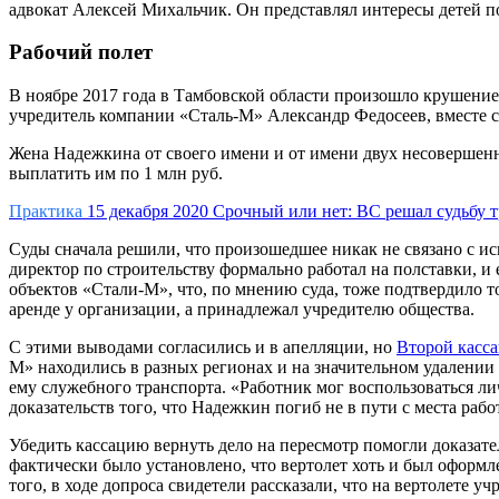
адвокат Алексей Михальчик. Он представлял интересы детей 
Рабочий полет
В ноябре 2017 года в Тамбовской области произошло крушение 
учредитель компании «Сталь-М» Александр Федосеев, вместе с
Жена Надежкина от своего имени и от имени двух несовершенн
выплатить им по 1 млн руб.
Практика
15 декабря 2020
Срочный или нет: ВС решал судьбу т
Суды сначала решили, что произошедшее никак не связано с и
директор по строительству формально работал на полставки, и 
объектов «Стали-М», что, по мнению суда, тоже подтвердило то
аренде у организации, а принадлежал учредителю общества.
С этими выводами согласились и в апелляции, но
Второй касс
М» находились в разных регионах и на значительном удалении д
ему служебного транспорта. «Работник мог воспользоваться ли
доказательств того, что Надежкин погиб не в пути с места рабо
Убедить кассацию вернуть дело на пересмотр помогли доказате
фактически было установлено, что вертолет хоть и был оформ
того, в ходе допроса свидетели рассказали, что на вертолете