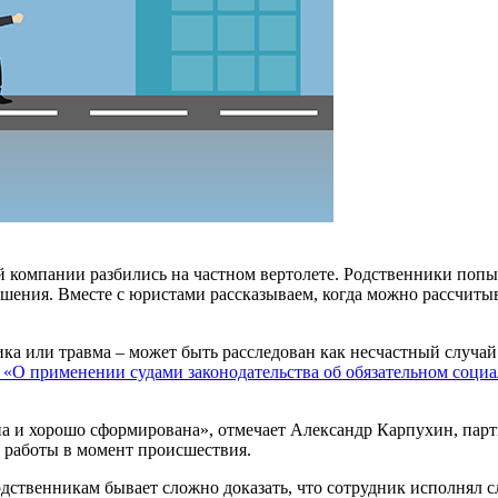
й компании разбились на частном вертолете. Родственники попы
шения. Вместе с юристами рассказываем, когда можно рассчитыва
ника или травма – может быть расследован как несчастный случа
2 «О применении судами законодательства об обязательном социа
на и хорошо сформирована», отмечает Александр Карпухин, пар
с работы в момент происшествия.
одственникам бывает сложно доказать, что сотрудник исполнял 