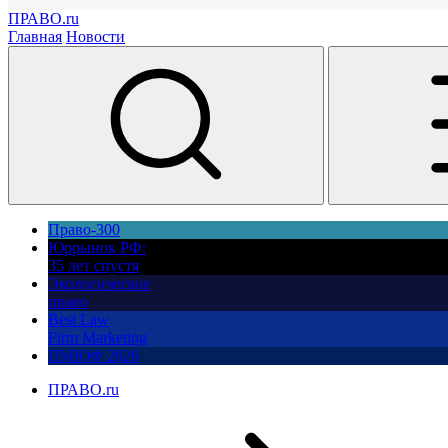
ПРАВО.ru
Главная
Новости
Право-300
Юррынок РФ:
35 лет спустя
Экологическое
право
Best Law
Firm Marketing
ПМЮФ 2026
ПРАВО.ru