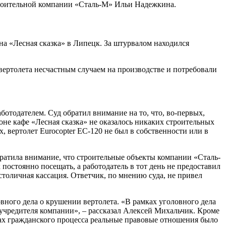
троительной компании «Сталь-М» Ильи Надежкина.
ана «Лесная сказка» в Липецк. За штурвалом находился
вертолета несчастным случаем на производстве и потребовали
отодателем. Суд обратил внимание на то, что, во-первых,
йоне кафе «Лесная сказка» не оказалось никаких строительных
, вертолет Eurocopter EC-120 не был в собственности или в
братила внимание, что строительные объекты компании «Сталь-
постоянно посещать, а работодатель в тот день не предоставил
столичная кассация. Ответчик, по мнению суда, не привел
овного дела о крушении вертолета. «В рамках уголовного дела
 учредителя компании», – рассказал Алексей Михальчик. Кроме
мках гражданского процесса реальные правовые отношения было