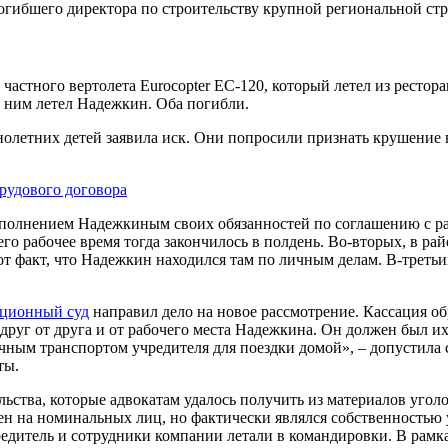
погибшего директора по строительству крупной региональной с
частного вертолета Eurocopter EC-120, который летел из рестор
 ним летел Надежкин. Оба погибли.
олетних детей заявила иск. Они попросили признать крушение 
рудового договора
сполнением Надежкиным своих обязанностей по соглашению с раб
его рабочее время тогда закончилось в полдень. Во-вторых, в ра
т факт, что Надежкин находился там по личным делам. В-третьих
ационный суд
направил дело на новое рассмотрение. Кассация о
руг от друга и от рабочего места Надежкина. Он должен был их 
чным транспортом учредителя для поездки домой», – допустила 
ты.
льства, которые адвокатам удалось получить из материалов угол
лен на номинальных лиц, но фактически являлся собственностью
 учредитель и сотрудники компании летали в командировки. В ра