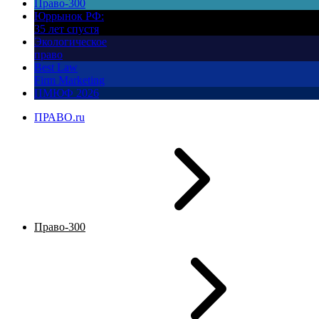
Право-300
Юррынок РФ:
35 лет спустя
Экологическое
право
Best Law
Firm Marketing
ПМЮФ 2026
ПРАВО.ru
Право-300