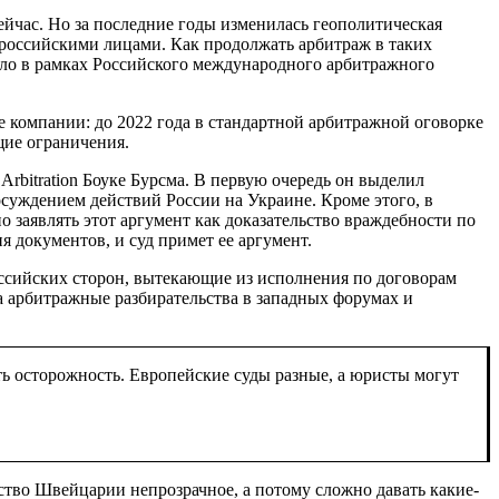
йчас. Но за последние годы изменилась геополитическая
 с российскими лицами. Как продолжать арбитраж в таких
ло в рамках Российского международного арбитражного
 компании: до 2022 года в стандартной арбитражной оговорке
щие ограничения.
Arbitration Боуке Бурсма
. В первую очередь он выделил
суждением действий России на Украине. Кроме этого, в
о заявлять этот аргумент как доказательство враждебности по
я документов, и суд примет ее аргумент.
оссийских сторон, вытекающие из исполнения по договорам
на арбитражные разбирательства в западных форумах и
ь осторожность. Европейские суды разные, а юристы могут
ьство Швейцарии непрозрачное, а потому сложно давать какие-