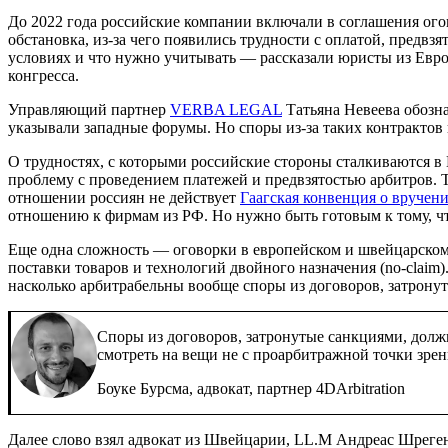
До 2022 года российские компании включали в соглашения ого
обстановка, из-за чего появились трудности с оплатой, предвз
условиях и что нужно учитывать — рассказали юристы из Ев
конгресса.
Управляющий партнер
VERBA LEGAL
Татьяна Невеева
обозна
указывали западные форумы. Но споры из-за таких контрактов 
О трудностях, с которыми российские стороны сталкиваются в
проблему с проведением платежей и предвзятостью арбитров. 
отношении россиян не действует
Гаагская конвенция о вручен
отношению к фирмам из РФ. Но нужно быть готовым к тому, что
Еще одна сложность — оговорки в европейском и швейцарском 
поставки товаров и технологий двойного назначения (no-claim
насколько арбитрабельны вообще споры из договоров, затрону
Споры из договоров, затронутые санкциями, долж
смотреть на вещи не с проарбитражной точки зрен
Боуке Бурсма, адвокат, партнер 4DArbitration
Далее слово взял
адвокат из Швейцарии, LL.M Андреас Шреге