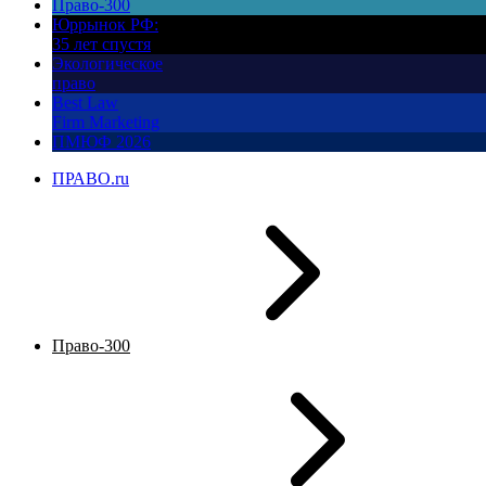
Право-300
Юррынок РФ:
35 лет спустя
Экологическое
право
Best Law
Firm Marketing
ПМЮФ 2026
ПРАВО.ru
Право-300