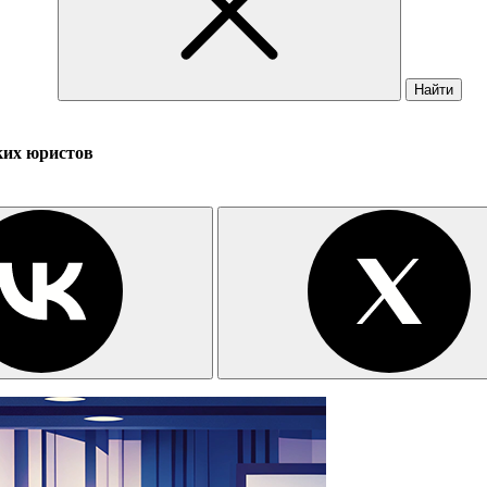
Найти
ких юристов