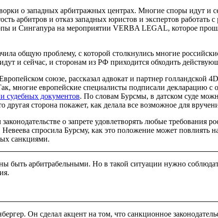
ворки о западных арбитражных центрах. Многие споры идут и се
ятость арбитров и отказ западных юристов и экспертов работать
ропы и Сингапура на мероприятии VERBA LEGAL, которое прош
чила общую проблему, с которой столкнулись многие российские
идут и сейчас, и сторонам из РФ приходится обходить действую
 Европейском союзе, рассказал
адвокат и партнер голландской 4D
Так, многие европейские специалисты подписали декларацию с о
ии судебных документов
. По словам Бурсмы, в датском суде можн
 другая сторона покажет, как делала все возможное для вручени
законодательстве о запрете удовлетворять любые требования р
). Невеева спросила Бурсму, как это положение может повлиять 
тых санкциями.
ны быть арбитрабельными. Но в такой ситуации нужно соблюдат
ия.
нбергер
. Он сделал акцент на том, что санкционное законодател