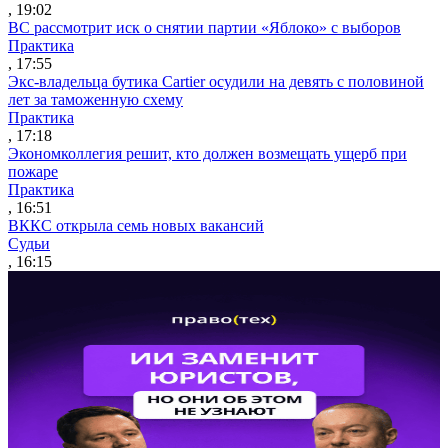
, 19:02
ВС рассмотрит иск о снятии партии «Яблоко» с выборов
Практика
, 17:55
Экс-владельца бутика Cartier осудили на девять с половиной
лет за таможенную схему
Практика
, 17:18
Экономколлегия решит, кто должен возмещать ущерб при
пожаре
Практика
, 16:51
ВККС открыла семь новых вакансий
Судьи
, 16:15