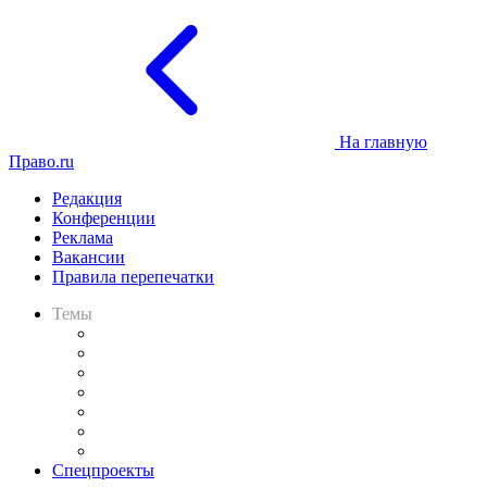
На главную
Право.ru
Редакция
Конференции
Реклама
Вакансии
Правила перепечатки
Темы
Практика
Законодательство
Процесс
Исследования
Рынок юридических услуг
Юридическое сообщество
Важнейшие правовые темы в прессе
Спецпроекты