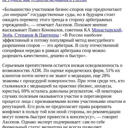
«Большинство участников бизнес-споров еще предпочитают
„по инерции” государственные суды, но в будущем стоит
ожидать перемену этого тренда в сторону арбитражных
учреждений», — отмечает Аксенов. Похожее мнение
высказывает Павел Коновалов, советник КА
Монастырский,
Зюба, Степанов & Партнеры
: «В России наиболее
эффективный и потому популярный метод внесудебного
разрешения споров — это арбитраж. В силу отечественной
специфики нередко в рамках арбитража спор можно
разрешить качественно, дешево и быстро».
Серьезным препятствием остается низкая осведомленность о
возможностях ADR. По оценке юридических фирм, 51% их
клиентов почти ничего не знают о медиации, еще 28%
знакомы с процедурой поверхностно. При этом среди тех, кто
сталкивался с медиацией на практике (бизнес, инхаусы,
юристы), 69% остались довольны результатом. «В некоторых
случаях полезным оказывается участие в переговорном
процессе лица с признаваемыми всеми участниками опытом и
репутацией. Его роль не предполагает права разрешить
конфликт в пользу той или иной стороны, но рекомендации
могут помочь быстрее привести к консенсусу», — говорит
Аксенов. Однако эксперт подчеркивает: сам по себе
формальный статус медиатора не всегда позволяет