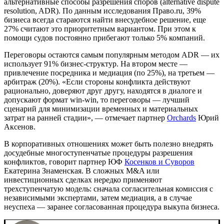
альтернативные способы разрешения споров (alternative dispute
resolution, ADR). По данным исследования Право.ru, 39%
бизнеса всегда стараются найти внесудебное решение, еще
27% считают это приоритетным вариантом. При этом к
помощи судов постоянно прибегают только 5% компаний.
Переговоры остаются самым популярным методом ADR — их
использует 91% бизнес-структур. На втором месте —
привлечение посредника и медиация (по 25%), на третьем —
арбитраж (20%). «Если стороны конфликта действуют
рационально, доверяют друг другу, находятся в диалоге и
допускают формат win-win, то переговоры — лучший
сценарий для минимизации временных и материальных
затрат на ранней стадии», — отмечает партнер
Orchards
Юрий
Аксенов.
В корпоративных отношениях может быть полезно внедрять
досудебные многоступенчатые процедуры разрешения
конфликтов, говорит партнер ЮФ
Косенков и Суворов
Екатерина Знаменская. В сложных M&A или
инвестиционных сделках нередко применяют
трехступенчатую модель: сначала согласительная комиссия с
независимыми экспертами, затем медиация, а в случае
неуспеха — заранее согласованная процедура выкупа бизнеса.