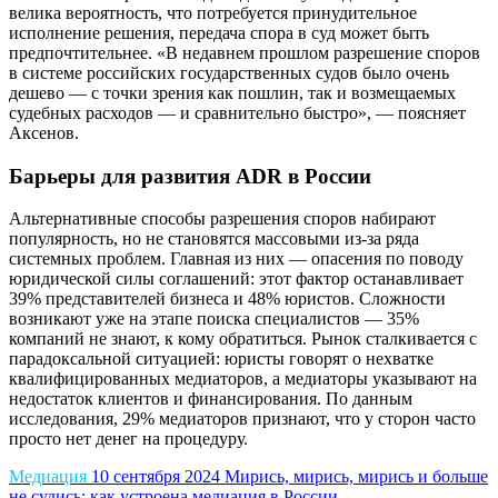
велика вероятность, что потребуется принудительное
исполнение решения, передача спора в суд может быть
предпочтительнее. «В недавнем прошлом разрешение споров
в системе российских государственных судов было очень
дешево — с точки зрения как пошлин, так и возмещаемых
судебных расходов — и сравнительно быстро», — поясняет
Аксенов.
Барьеры для развития ADR в России
Альтернативные способы разрешения споров набирают
популярность, но не становятся массовыми из-за ряда
системных проблем. Главная из них — опасения по поводу
юридической силы соглашений: этот фактор останавливает
39% представителей бизнеса и 48% юристов. Сложности
возникают уже на этапе поиска специалистов — 35%
компаний не знают, к кому обратиться. Рынок сталкивается с
парадоксальной ситуацией: юристы говорят о нехватке
квалифицированных медиаторов, а медиаторы указывают на
недостаток клиентов и финансирования. По данным
исследования, 29% медиаторов признают, что у сторон часто
просто нет денег на процедуру.
Медиация
10 сентября 2024
Мирись, мирись, мирись и больше
не судись: как устроена медиация в России