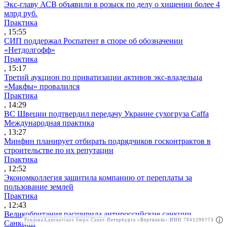
Экс-главу АСВ объявили в розыск по делу о хищении более 4
млрд руб.
Практика
, 15:55
СИП поддержал Роспатент в споре об обозначении
«Нетдолгофф»
Практика
, 15:17
Третий аукцион по приватизации активов экс-владельца
«Макфы» провалился
Практика
, 14:29
ВС Швеции подтвердил передачу Украине сухогруза Caffa
Международная практика
, 13:27
Минфин планирует отбирать подрядчиков госконтрактов в
строительстве по их репутации
Практика
, 12:52
Экономколлегия защитила компанию от переплаты за
пользование землей
Практика
, 12:43
Великобритания расширила антироссийские санкции
Реклама
Адвокатское бюро Санкт-Петербурга «Вертикаль» ИНН 7841290773
Реклама
АО"ПРАВО.РУ" ИНН: 7708095468
Санкции