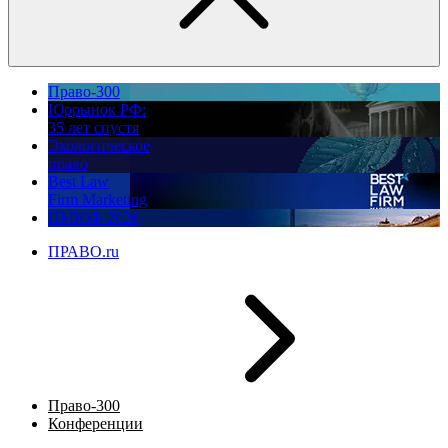
Право-300
Юррынок РФ:
35 лет спустя
Экологическое
право
Best Law
Firm Marketing
ПМЮФ 2026
ПРАВО.ru
Право-300
Конференции