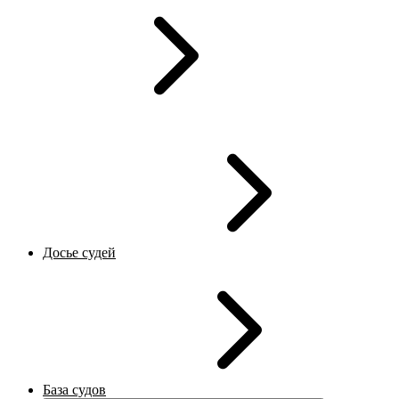
Досье судей
База судов