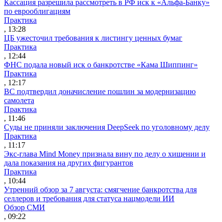
Кассация разрешила рассмотреть в РФ иск к «Альфа-Банку»
по еврооблигациям
Практика
, 13:28
ЦБ ужесточил требования к листингу ценных бумаг
Практика
, 12:44
ФНС подала новый иск о банкротстве «Кама Шиппинг»
Практика
, 12:17
ВС подтвердил доначисление пошлин за модернизацию
самолета
Практика
, 11:46
Суды не приняли заключения DeepSeek по уголовному делу
Практика
, 11:17
Экс-глава Mind Money признала вину по делу о хищении и
дала показания на других фигурантов
Практика
, 10:44
Утренний обзор за 7 августа: смягчение банкротства для
селлеров и требования для статуса нацмодели ИИ
Обзор СМИ
, 09:22