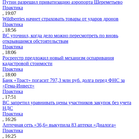
Путин разрешил приватизацию аэропорта Шереметьево
Практика
, 19:07
Wildberries начнет страховать товары от ударов дронов
Практика
, 18:56
ВС уточнил, когда дело можно пересмотреть по вновь
открывшимся обстоятельствам
Практика
, 18:06
Росреестр предложил новый механизм оспаривания
кадастровой стоимости
Практика
, 18:00
Банк «Траст» погасит 797,3 млн руб. долга перед ФНС за
«Гема-Инвест»
Практика
, 17:51
ВС запретил уравнивать цены участников закупок без учета
НДС
Практика
, 16:26
Аптечная сеть «36,6» выкупила 83 аптеки «Диалога»
Практика
, 16:25