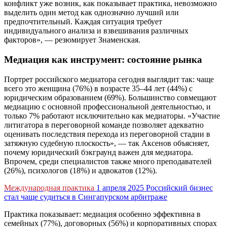
конфликт уже возник, как показывает практика, невозможно
выделить один метод как однозначно лучший или
предпочтительный. Каждая ситуация требует
индивидуального анализа и взвешивания различных
факторов», — резюмирует Знаменская.
Медиация как инструмент: состояние рынка
Портрет российского медиатора сегодня выглядит так: чаще
всего это женщина (76%) в возрасте 35–44 лет (44%) с
юридическим образованием (69%). Большинство совмещают
медиацию с основной профессиональной деятельностью, и
только 7% работают исключительно как медиаторы. «Участие
литигатора в переговорной команде позволяет адекватно
оценивать последствия перехода из переговорной стадии в
затяжную судебную плоскость», — так Аксенов объясняет,
почему юридический бэкграунд важен для медиатора.
Впрочем, среди специалистов также много преподавателей
(26%), психологов (18%) и адвокатов (12%).
Международная практика
1 апреля 2025
Российский бизнес
стал чаще судиться в Сингапурском арбитраже
Практика показывает: медиация особенно эффективна в
семейных (77%), договорных (56%) и корпоративных спорах