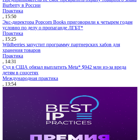
Burberry в России
Практика
, 15:50
Экс-директора Popcorn Books приговорили к четырем годам
условно по делу о пропаганде ЛГБТ*
Практика
, 15:25
Wildberries запустит программу партнерских хабов для
хранения товаров
Практика
, 14:31
Суд в США обязал выплатить Meta* $942 млн из-за вреда
детям в соцсетях
Международная практика
, 13:54