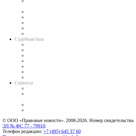
Подкаст «В здравом уме
и твёрдой памяти»
Legal Design
Банкротная панорама
Советы для литигаторов
Сговоры на торгах
Авто
Судебная база
Картотека арбитражных дел
Решения арбитражных судов
Календарь рассмотрения арбитражных дел
Досье судей
Информация о судах
RSS лента новостей
Вакансии для юристов
Сервисы
Справочно-правовая система
Casebook: мониторинг дел
и компаний
Caselook: поиск и анализ практики
CASE.ONE: управление юридической службой
© ООО «Правовые новости». 2008-2026.
Номер свидетельства
ЭЛ № ФС 77 - 79910
.
Телефон редакции:
+7 (495) 645 37 60