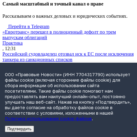
Cамый масштабный и точный канал о праве
Рассказываем о важных деловых и юридических событиях.
Перейти в Telegram
«Евротранс» перешел в полноценный дефолт по трем
выпускам облигаций
Практика
, 12:31
Российский судовладелец отозвал иск к ЕС после исключения
танкера из санкционных списков
Санкции
, 12:23
ООО «Правовые Новости» (ИНН 7704317790) использует
ФАС возбудила дело из-за ограничений при страховании
файлы cookie (включая сторонние файлы cookie) для
заемщиков
сбора информации об использовании сайта
Практика
посетителями. Такие файлы cookie помогают нам
, 12:06
предоставлять вам наилучший онлайн-опыт, постоянно
Самарская ККС приняла отставку главы облсуда Шилова
улучшать наш веб-сайт. Нажав на кнопку «Подтвердить»,
после проверки Генпрокуратуры
вы даете согласие на обработку файлов cookie в
Судьи
соответствии с условиями, изложенными в нашей
, 11:48
Политике использования cookie-файлов
.
ВККС открыла семь новых вакансий
Судьи
Подтвердить
, 11:28
Реклама
Адвокатское бюро Санкт-Петербурга «Вертикаль» ИНН 7841290773
Реклама
АО"ПРАВО.РУ" ИНН: 7708095468
Власти обсуждают варианты приватизации «Сирены-Трэвел»