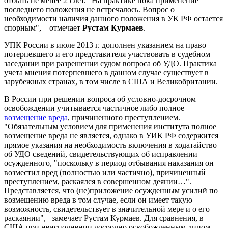
отбыть не менее 25 лет. "На практике пока применение
последнего положения не встречалось. Вопрос о
необходимости наличия данного положения в УК РФ остается
спорным", – отмечает
Рустам Курмаев
.
УПК России в июле 2013 г. дополнен указанием на право
потерпевшего и его представителя участвовать в судебном
заседании при разрешении судом вопроса об УДО. Практика
учета мнения потерпевшего в данном случае существует в
зарубежных странах, в том числе в США и Великобритании.
В России при решении вопроса об условно-досрочном
освобождении учитывается частичное либо полное
возмещение вреда
, причиненного преступлением.
"Обязательным условием для применения института полное
возмещение вреда не является, однако в УИК РФ содержится
прямое указания на необходимость включения в ходатайство
об УДО сведений, свидетельствующих об исправлении
осужденного, "поскольку в период отбывания наказания он
возместил вред (полностью или частично), причиненный
преступлением, раскаялся в совершенном деянии…".
Представляется, что (не)приложение осужденным усилий по
возмещению вреда в том случае, если он имеет такую
возможность, свидетельствует в значительной мере и о его
раскаянии",– замечает Рустам Курмаев. Для сравнения, в
США при неисполнении досрочно освобожденным лицом