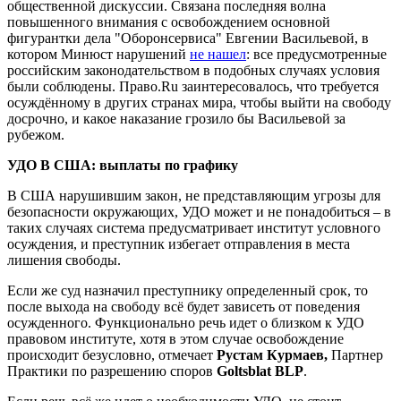
общественной дискуссии. Связана последняя волна
повышенного внимания с освобождением основной
фигурантки дела "Оборонсервиса" Евгении Васильевой, в
котором Минюст нарушений
не нашел
: все предусмотренные
российским законодательством в подобных случаях условия
были соблюдены. Право.Ru заинтересовалось, что требуется
осуждённому в других странах мира, чтобы выйти на свободу
досрочно, и какое наказание грозило бы Васильевой за
рубежом.
УДО В США: выплаты по графику
В США нарушившим закон, не представляющим угрозы для
безопасности окружающих, УДО может и не понадобиться – в
таких случаях система предусматривает институт условного
осуждения, и преступник избегает отправления в места
лишения свободы.
Если же суд назначил преступнику определенный срок, то
после выхода на свободу всё будет зависеть от поведения
осужденного. Функционально речь идет о близком к УДО
правовом институте, хотя в этом случае освобождение
происходит безусловно, отмечает
Рустам Курмаев,
Партнер
Практики по разрешению споров
Goltsblat BLP
.