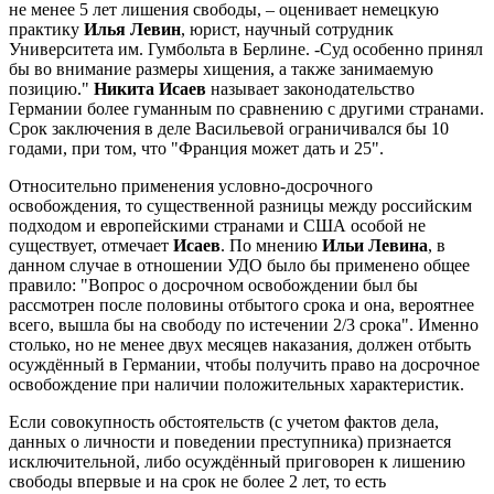
не менее 5 лет лишения свободы, – оценивает немецкую
практику
Илья Левин
, юрист, научный сотрудник
Университета им. Гумбольта в Берлине. -Суд особенно принял
бы во внимание размеры хищения, а также занимаемую
позицию."
Никита Исаев
называет законодательство
Германии более гуманным по сравнению с другими странами.
Срок заключения в деле Васильевой ограничивался бы 10
годами, при том, что "Франция может дать и 25".
Относительно применения условно-досрочного
освобождения, то существенной разницы между российским
подходом и европейскими странами и США особой не
существует, отмечает
Исаев
. По мнению
Ильи Левина
, в
данном случае в отношении УДО было бы применено общее
правило: "Вопрос о досрочном освобождении был бы
рассмотрен после половины отбытого срока и она, вероятнее
всего, вышла бы на свободу по истечении 2/3 срока". Именно
столько, но не менее двух месяцев наказания, должен отбыть
осуждённый в Германии, чтобы получить право на досрочное
освобождение при наличии положительных характеристик.
Если совокупность обстоятельств (с учетом фактов дела,
данных о личности и поведении преступника) признается
исключительной, либо осуждённый приговорен к лишению
свободы впервые и на срок не более 2 лет, то есть