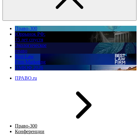
Право-300
Юррынок РФ:
35 лет спустя
Экологическое
право
Best Law
Firm Marketing
ПМЮФ 2026
ПРАВО.ru
Право-300
Конференции