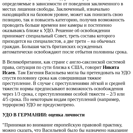
определяемые в зависимости от поведения заключенного в
местах лишения свободы. Заключенный, изначально
находящийся на базовом уровне, может как понизить свою
позицию, так и повысить категорию, получив возможность
проводить больше времени вне камеры и постепенно
оказываясь ближе к УДО. Решение об освобождении
принимает специальный Совет, треть состава которого
приходится на специалистов, а две трети – на обычных
граждан. Большая часть британских осужденных
автоматически освобождают после отбытия половины срока.
В Великобритании, как стране с англо-саксонской системой
права, ситуация по сути близка к США, говорит
Никита
Исаев
. Там Евгения Васильева могла бы претендовать на УДО
спустя половину срока как совершившая тяжкое
преступление. В случае с преступлениями лёгкой и средней
тяжести нормы предписывают возможность освобождения
через 1/3 срока, с преступлениями особой тяжести – 2/3 или
4/5 срока. По некоторым видам преступлений (например,
терроризм) УДО не предусмотрено.
УДО В ГЕРМАНИИ: оценка личности
"Принимая во внимание европейскую правовой практику,
можно сказать, что Васильевой было бы назначено наказание