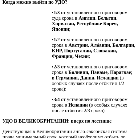
Когда можно выйти по УДО?
•
1/3
от установленного приговором
суда срока в
Англии, Бельгии,
Хорватии, Республике Корея,
Японии
;
•
1/2
от установленного приговором
срока в
Австрии, Албании, Болгарии,
КНР, Португалии, Словакии,
Франции, Чехии
;
•
2/3
от установленного приговором
срока в
Боливии, Панаме, Парагвае;
в Германии, Дании, Исландии
(в
особых случаях после отбытия 1/2
срока);
•
3/4
от установленного приговором
срока в
Испании
(в особых случаях
после отбытия 2/3 срока).
УДО В ВЕЛИКОБРИТАНИИ: вверх по лестнице
Действующая в Великобритании англо-саксонская система
права минимальный срок, который необходимо отбыть до