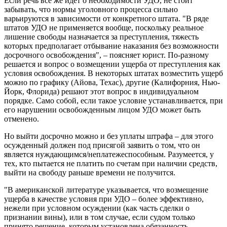
Если речь всё же идет о необходимости УДО, не стоит
забывать, что нормы уголовного процесса сильно
варьируются в зависимости от конкретного штата. "В ряде
штатов УДО не применяется вообще, поскольку реальное
лишение свободы назначается за преступления, тяжесть
которых предполагает отбывание наказания без возможности
досрочного освобождения", – поясняет юрист. По-разному
решается и вопрос о возмещении ущерба от преступления как
условия освобождения. В некоторых штатах возместить ущерб
можно по графику (Айова, Техас), другие (Калифорния, Нью-
Йорк, Флорида) решают этот вопрос в индивидуальном
порядке. Само собой, если такое условие устанавливается, при
его нарушении освобожденным лицом УДО может быть
отменено.
Но выйти досрочно можно и без уплаты штрафа – для этого
осужденный должен под присягой заявить о том, что он
является нуждающимся/неплатежеспособным. Разумеется, у
тех, кто пытается не платить по счетам при наличии средств,
выйти на свободу раньше времени не получится.
"В американской литературе указывается, что возмещение
ущерба в качестве условия при УДО – более эффективно,
нежели при условном осуждении (как часть сделки о
признании вины), или в том случае, если судом только
принято решение, которым установлена обязанность