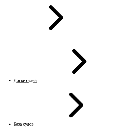
Досье судей
База судов