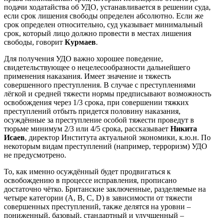
подачи ходатайства об УДО, устанавливается в решении суда,
если срок лишения свободы определен абсолютно. Если же
срок определен относительно, суд указывает минимальный
срок, который лицо должно провести в местах лишения
свободы, говорит
Курмаев
.
Для получения УДО важно хорошее поведение,
свидетельствующее о нецелесообразности дальнейшего
применения наказания. Имеет значение и тяжесть
совершенного преступления. В случае с преступлениями
лёгкой и средней тяжести нормы предписывают возможность
освобождения через 1/3 срока, при совершении тяжких
преступлений отбыть придется половину наказания,
осуждённые за преступление особой тяжести проведут в
тюрьме минимум 2/3 или 4/5 срока, рассказывает
Никита
Исаев
, директор Института актуальной экономики, к.ю.н. По
некоторым видам преступлений (например, терроризм) УДО
не предусмотрено.
То, как именно осуждённый будет продвигаться к
освобождению в процессе исправления, прописано
достаточно чётко. Британские заключенные, разделяемые на
четыре категории (A, B, C, D) в зависимости от тяжести
совершенных преступлений, также делятся на уровни –
пониженный, базовый, стандартный и улучшенный –