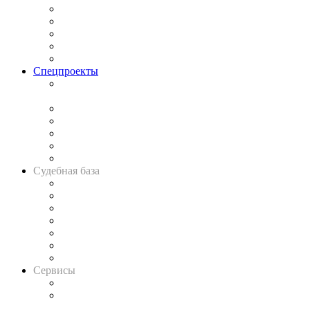
Процесс
Исследования
Рынок юридических услуг
Юридическое сообщество
Важнейшие правовые темы в прессе
Спецпроекты
Подкаст «В здравом уме
и твёрдой памяти»
Legal Design
Банкротная панорама
Советы для литигаторов
Сговоры на торгах
Авто
Судебная база
Картотека арбитражных дел
Решения арбитражных судов
Календарь рассмотрения арбитражных дел
Досье судей
Информация о судах
RSS лента новостей
Вакансии для юристов
Сервисы
Справочно-правовая система
Casebook: мониторинг дел
и компаний