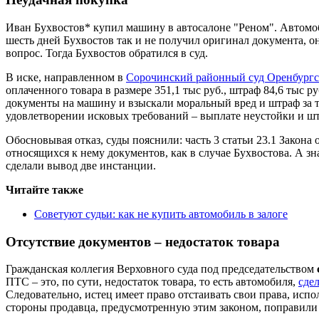
Иван Бухвостов* купил машину в автосалоне "Реном". Автомоб
шесть дней Бухвостов так и не получил оригинал документа, о
вопрос. Тогда Бухвостов обратился в суд.
В иске, направленном в
Сорочинский районный суд Оренбургс
оплаченного товара в размере 351,1 тыс руб., штраф 84,6 тыс 
документы на машину и взыскали моральный вред и штраф за то
удовлетворении исковых требований – выплате неустойки и штр
Обосновывая отказ, суды пояснили: часть 3 статьи 23.1 Закона 
относящихся к нему документов, как в случае Бухвостова. А зна
сделали вывод две инстанции.
Читайте также
Советуют судьи: как не купить автомобиль в залоге
Отсутствие документов – недостаток товара
Гражданская коллегия Верховного суда под председательством
ПТС – это, по сути, недостаток товара, то есть автомобиля,
сде
Следовательно, истец имеет право отстаивать свои права, испо
стороны продавца, предусмотренную этим законом, поправили