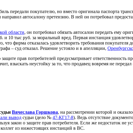
иль передали покупателю, но вместо оригинала паспорта трансп
н направил автосалону претензию. В ней он потребовал предоста
кой области
, он потребовал обязать автосалон передать ему ори
руб. и 10 тыс руб. за моральный вред. Первая инстанция удовлетв
, что фирма отказалась удовлетворить требования покупателя до
афа – суд отказал. Решение устояло и в апелляции,
Оренбургско
о защите прав потребителей предусматривает ответственность прод
чит, взыскать неустойку за то, что продавец вовремя не передал
судьи
Вячеслава Горшкова
, на рассмотрении которой и оказал
лали вывод
судьи (дело №
47-КГ17-8
). Ведь отсутствие докумен
льзуя закон о защите прав потребителя. Если же недостаток не у
 коллег из нижестоящих инстанций в ВС.