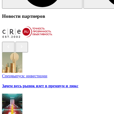
Новости партнеров
Спецвыпуск: инвестиции
Зачем весь рынок идет в премиум и люкс