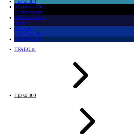
Право-300
Юррынок РФ:
35 лет спустя
Экологическое
право
Best Law
Firm Marketing
ПМЮФ 2026
ПРАВО.ru
Право-300