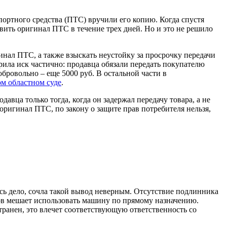
ортного средства (ПТС) вручили его копию. Когда спустя
вить оригинал ПТС в течение трех дней. Но и это не решило
гинал ПТС, а также взыскать неустойку за просрочку передачи
орила иск частично: продавца обязали передать покупателю
бровольно – еще 5000 руб. В остальной части в
м областном суде
.
авца только тогда, когда он задержал передачу товара, а не
 оригинал ПТС, по закону о защите прав потребителя нельзя,
ось дело, сочла такой вывод неверным. Отсутствие подлинника
тов мешает использовать машину по прямому назначению.
странен, это влечет соответствующую ответственность со