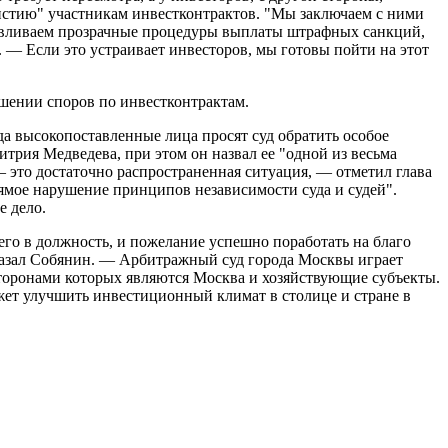
нистию" участникам инвестконтрактов. "Мы заключаем с ними
навливаем прозрачные процедуры выплаты штрафных санкций,
 — Если это устраивает инвесторов, мы готовы пойти на этот
ешении споров по инвестконтрактам.
а высокопоставленные лица просят суд обратить особое
рия Медведева, при этом он назвал ее "одной из весьма
 это достаточно распространенная ситуация, — отметил глава
прямое нарушение принципов независимости суда и судей".
е дело.
го в должность, и пожелание успешно поработать на благо
 сказал Собянин. — Арбитражный суд города Москвы играет
 сторонами которых являются Москва и хозяйствующие субъекты.
жет улучшить инвестиционный климат в столице и стране в