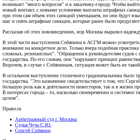
возникает "много вопросов" и к заказчику-городу. Чтобы выйт
новый контакт, с новыми условиями выплаты штрафных санкци
при этом сам объем этих санкций уменьшаем, но они будут взы
шаг и снять штрафные санкции, которые ранее были предусмот
Рассказав об этих нововведениях, мэр Москвы выразил надежд
В этой части выступления Собянина в АСГМ можно усмотреть п
внимание на конкретное дело. Только вчера подобная практика
сложных, резонансных". "Обращения к руководителям судов с п
государства. По его словам, они "нарушают принцип равенства
Впрочем, в случае с Собяниным, ситуация может быть не такой
В остальном выступление столичного градоначальника было тр
государства. "Это назначение свидетельствует о том, что Се
большую роль как в деятельности инвесторов, так и в жизни п
В интересах города – то, насколько своевременно и системно
целом".
Право.ru
Арбитражный суд г. Москвы
Судья Чуча С.Ю.
Сергей Собянин