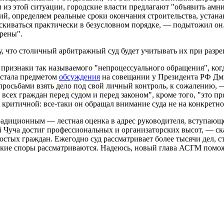
и из этой ситуации, городские власти предлагают "объявить ам
й, определяем реальные сроки окончания строительства, уста
скиваться практически в безусловном порядке, — подытожил он.
рены".
у, что столичный арбитражный суд будет учитывать их при разр
ризнаки так называемого "непроцессуального обращения", когд
 стала предметом
обсуждения
на совещании у Президента РФ Дмит
росьбами взять дело под свой личный контроль, к сожалению, —
 всех граждан перед судом и перед законом", кроме того, "это 
 критичной: все-таки он обращал внимание суда не на конкретно
адиционным — лестная оценка в адрес руководителя, вступающе
ргей Чуча достиг профессиональных и организаторских высот, —
ростых граждан. Ежегодно суд рассматривает более тысячи дел,
 такие споры рассматриваются. Надеюсь, новый глава АСГМ помо