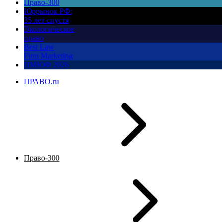
Право-300
Юррынок РФ:
35 лет спустя
Экологическое
право
Best Law
Firm Marketing
ПМЮФ 2026
ПРАВО.ru
Право-300