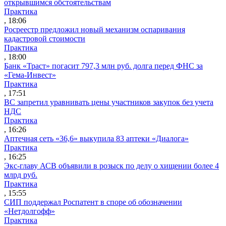
открывшимся обстоятельствам
Практика
, 18:06
Росреестр предложил новый механизм оспаривания
кадастровой стоимости
Практика
, 18:00
Банк «Траст» погасит 797,3 млн руб. долга перед ФНС за
«Гема-Инвест»
Практика
, 17:51
ВС запретил уравнивать цены участников закупок без учета
НДС
Практика
, 16:26
Аптечная сеть «36,6» выкупила 83 аптеки «Диалога»
Практика
, 16:25
Экс-главу АСВ объявили в розыск по делу о хищении более 4
млрд руб.
Практика
, 15:55
СИП поддержал Роспатент в споре об обозначении
«Нетдолгофф»
Практика