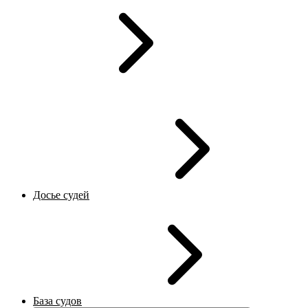
Досье судей
База судов