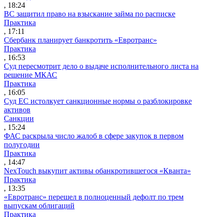
, 18:24
ВС защитил право на взыскание займа по расписке
Практика
, 17:11
Сбербанк планирует банкротить «Евротранс»
Практика
, 16:53
Суд пересмотрит дело о выдаче исполнительного листа на
решение МКАС
Практика
, 16:05
Суд ЕС истолкует санкционные нормы о разблокировке
активов
Санкции
, 15:24
ФАС раскрыла число жалоб в сфере закупок в первом
полугодии
Практика
, 14:47
NexTouch выкупит активы обанкротившегося «Кванта»
Практика
, 13:35
«Евротранс» перешел в полноценный дефолт по трем
выпускам облигаций
Практика