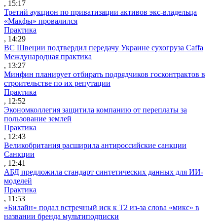
, 15:17
Третий аукцион по приватизации активов экс-владельца
«Макфы» провалился
Практика
, 14:29
ВС Швеции подтвердил передачу Украине сухогруза Caffa
Международная практика
, 13:27
Минфин планирует отбирать подрядчиков госконтрактов в
строительстве по их репутации
Практика
, 12:52
Экономколлегия защитила компанию от переплаты за
пользование землей
Практика
, 12:43
Великобритания расширила антироссийские санкции
Санкции
, 12:41
АБД предложила стандарт синтетических данных для ИИ-
моделей
Практика
, 11:53
«Билайн» подал встречный иск к Т2 из-за слова «микс» в
названии бренда мультиподписки