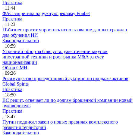
Практика
, 11:44
ФАС запретила наружную рекламу Fonbet
Практика
, 11:23
IT-бизнес просит упростить использование данных граждан
для обучения ИИ
Законодательство
, 10:59
Утренний обзор за 6 августа: ужесточение закупок
иностранной техники и рост рынка M&A за счет
национализации
Обзор СМИ
, 09:26
Росимущество проведет новый аукцион по продаже активов
Global Spirits
Практика
, 18:50
ВС решит, отвечает ли по долгам брошенной компании новый
руководитель
Практика
, 18:47
Путин подписал закон о новых правилах комплексного
развития территорий
Законодательство