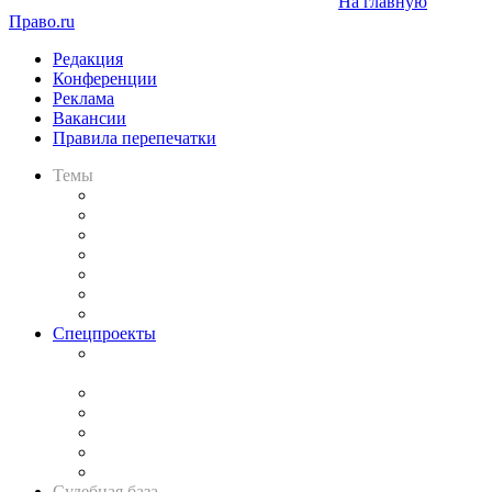
На главную
Право.ru
Редакция
Конференции
Реклама
Вакансии
Правила перепечатки
Темы
Практика
Законодательство
Процесс
Исследования
Рынок юридических услуг
Юридическое сообщество
Важнейшие правовые темы в прессе
Спецпроекты
Подкаст «В здравом уме
и твёрдой памяти»
Legal Design
Банкротная панорама
Советы для литигаторов
Сговоры на торгах
Авто
Судебная база