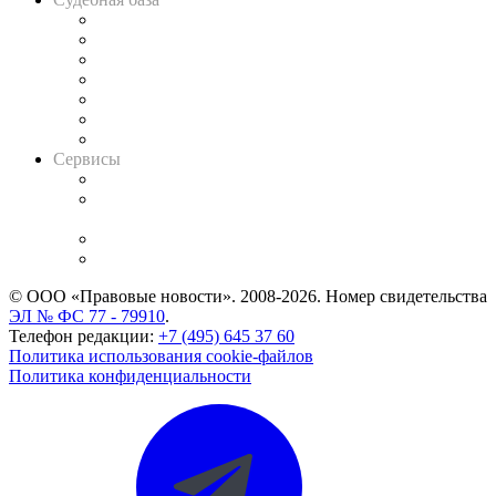
Картотека арбитражных дел
Решения арбитражных судов
Календарь рассмотрения арбитражных дел
Досье судей
Информация о судах
RSS лента новостей
Вакансии для юристов
Сервисы
Справочно-правовая система
Casebook: мониторинг дел
и компаний
Caselook: поиск и анализ практики
CASE.ONE: управление юридической службой
© ООО «Правовые новости». 2008-2026.
Номер свидетельства
ЭЛ № ФС 77 - 79910
.
Телефон редакции:
+7 (495) 645 37 60
Политика использования cookie-файлов
Политика конфиденциальности