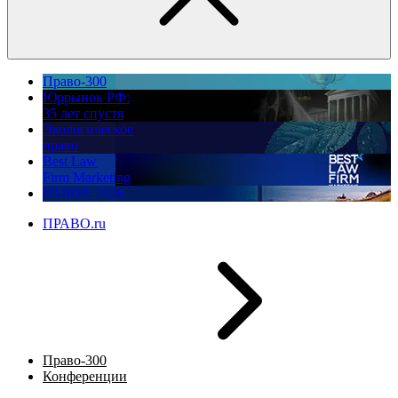
Право-300
Юррынок РФ:
35 лет спустя
Экологическое
право
Best Law
Firm Marketing
ПМЮФ 2026
ПРАВО.ru
Право-300
Конференции