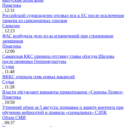
выпускам облигаций
Практика
, 12:31
Российский судовладелец отозвал иск к ЕС после исключения
танкера из санкционных списков
Санкции
, 12:23
ФАС возбудила дело из-за ограничений при страховании
заемщиков
Практика
, 12:06
Самарская ККС приняла отставку главы облсуда Шилова
после проверки Генпрокуратуры
Судьи
, 11:48
ВККС открыла семь новых вакансий
Судьи
, 11:28
Власти обсуждают варианты приватизации «Сирены-Трэвел»
Практика
, 10:50
Утренний обзор за 5 августа: поправки о защите контента при
обучении нейросетей и правила «социальных» СЗПК
Обзор СМИ
, 09:37