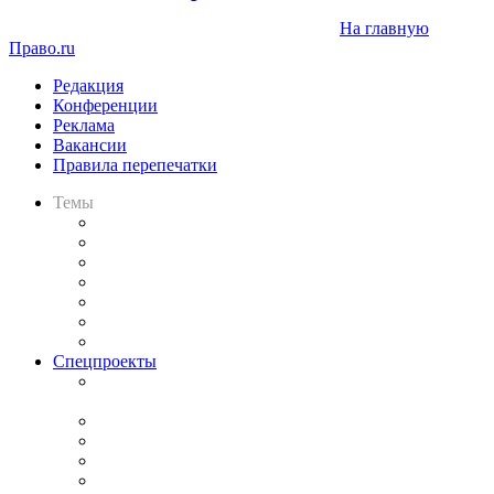
На главную
Право.ru
Редакция
Конференции
Реклама
Вакансии
Правила перепечатки
Темы
Практика
Законодательство
Процесс
Исследования
Рынок юридических услуг
Юридическое сообщество
Важнейшие правовые темы в прессе
Спецпроекты
Подкаст «В здравом уме
и твёрдой памяти»
Legal Design
Банкротная панорама
Советы для литигаторов
Сговоры на торгах