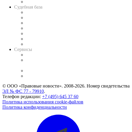
Авто
Судебная база
Картотека арбитражных дел
Решения арбитражных судов
Календарь рассмотрения арбитражных дел
Досье судей
Информация о судах
RSS лента новостей
Вакансии для юристов
Сервисы
Справочно-правовая система
Casebook: мониторинг дел
и компаний
Caselook: поиск и анализ практики
CASE.ONE: управление юридической службой
© ООО «Правовые новости». 2008-2026.
Номер свидетельства
ЭЛ № ФС 77 - 79910
.
Телефон редакции:
+7 (495) 645 37 60
Политика использования cookie-файлов
Политика конфиденциальности