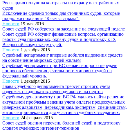
Росгвардия получила контракты на охрану всех районных
судов
Исключение сделано только для столичных судов, которые
продолжит охранять "Казачья стража".
Новости
19 мая 2016
Совет судей РФ соберется на заседание на следующей неделе
Совет судей РФ обсудит финансовые вопросы, организацию
работы суда присяжных, охрану судов и подготовку к IX
Всероссийскому съезду судей.
Новости
1 декабря 2015
Судебный департамент впервые добился выделения средств
на обеспечение мировых судей жильем
Судебный департамент при ВС решает вопрос о передаче
вопросов обеспечения деятельности мировых судей на
федеральный уровень.
Новости
1 декабря 2015
Глава Судебного департамента требует строгого учета
издержек на адвокатов, переводчиков и экспертов
Судебному департаменту при ВС РФ удалось найти решение
актуальной проблемы ведения учета оплаты процессуальных
издержек адвокатам, переводчикам, экспертам, специалистам,
которые привлекаются для участия в судебных заседаниях.
Новости
24 февраля 2015
Совет судей оценил перечень болезней судей и подготовку
словаря судейских интернет-терминов