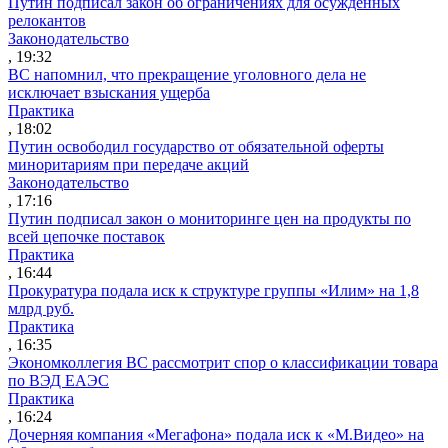
Путин подписал закон об ограничениях для осужденных
релокантов
Законодательство
, 19:32
ВС напомнил, что прекращение уголовного дела не
исключает взыскания ущерба
Практика
, 18:02
Путин освободил государство от обязательной оферты
миноритариям при передаче акций
Законодательство
, 17:16
Путин подписал закон о мониторинге цен на продукты по
всей цепочке поставок
Практика
, 16:44
Прокуратура подала иск к структуре группы «Илим» на 1,8
млрд руб.
Практика
, 16:35
Экономколлегия ВС рассмотрит спор о классификации товара
по ВЭД ЕАЭС
Практика
, 16:24
Дочерняя компания «Мегафона» подала иск к «М.Видео» на