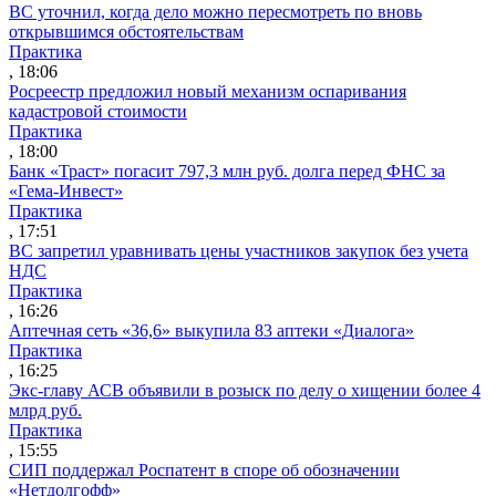
ВС уточнил, когда дело можно пересмотреть по вновь
открывшимся обстоятельствам
Практика
, 18:06
Росреестр предложил новый механизм оспаривания
кадастровой стоимости
Практика
, 18:00
Банк «Траст» погасит 797,3 млн руб. долга перед ФНС за
«Гема-Инвест»
Практика
, 17:51
ВС запретил уравнивать цены участников закупок без учета
НДС
Практика
, 16:26
Аптечная сеть «36,6» выкупила 83 аптеки «Диалога»
Практика
, 16:25
Экс-главу АСВ объявили в розыск по делу о хищении более 4
млрд руб.
Практика
, 15:55
СИП поддержал Роспатент в споре об обозначении
«Нетдолгофф»