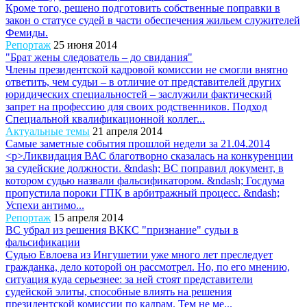
Кроме того, решено подготовить собственные поправки в
закон о статусе судей в части обеспечения жильем служителей
Фемиды.
Репортаж
25 июня 2014
"Брат жены следователь – до свидания"
Члены президентской кадровой комиссии не смогли внятно
ответить, чем судьи – в отличие от представителей других
юридических специальностей – заслужили фактический
запрет на профессию для своих родственников. Подход
Специальной квалификационной коллег...
Актуальные темы
21 апреля 2014
Самые заметные события прошлой недели за 21.04.2014
<p>Ликвидация ВАС благотворно сказалась на конкуренции
за судейские должности. &ndash; ВС поправил документ, в
котором судью назвали фальсификатором. &ndash; Госдума
пропустила пороки ГПК в арбитражный процесс. &ndash;
Успехи антимо...
Репортаж
15 апреля 2014
ВС убрал из решения ВККС "признание" судьи в
фальсификации
Судью Евлоева из Ингушетии уже много лет преследует
гражданка, дело которой он рассмотрел. Но, по его мнению,
ситуация куда серьезнее: за ней стоят представители
судейской элиты, способные влиять на решения
президентской комиссии по кадрам. Тем не ме...