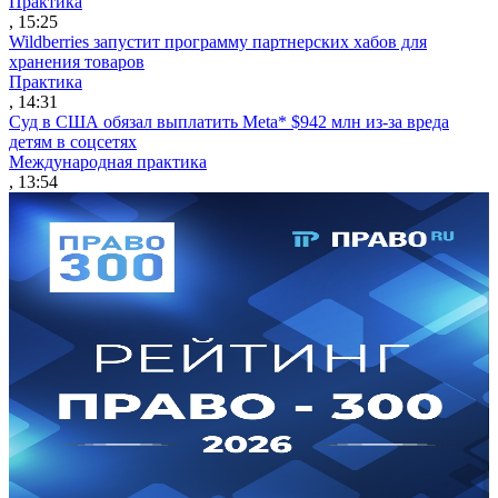
Практика
, 15:25
Wildberries запустит программу партнерских хабов для
хранения товаров
Практика
, 14:31
Суд в США обязал выплатить Meta* $942 млн из-за вреда
детям в соцсетях
Международная практика
, 13:54