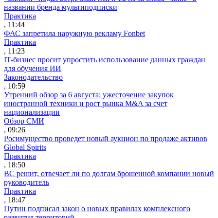
названии бренда мультиподписки
Практика
, 11:44
ФАС запретила наружную рекламу Fonbet
Практика
, 11:23
IT-бизнес просит упростить использование данных граждан
для обучения ИИ
Законодательство
, 10:59
Утренний обзор за 6 августа: ужесточение закупок
иностранной техники и рост рынка M&A за счет
национализации
Обзор СМИ
, 09:26
Росимущество проведет новый аукцион по продаже активов
Global Spirits
Практика
, 18:50
ВС решит, отвечает ли по долгам брошенной компании новый
руководитель
Практика
, 18:47
Путин подписал закон о новых правилах комплексного
развития территорий