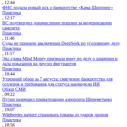
, 12:44
ФНС подала новый иск о банкротстве «Кама Шиппинг»
Практика
, 12:17
ВС подтвердил доначисление пошлин за модернизацию
самолета
Практика
, 11:46
Суды не приняли заключения DeepSeek по уголовному делу
Практика
, 11:17
Экс-глава Mind Money признала вину по делу о хищении и
дала показания на других фигурантов
Практика
, 10:44
Утренний обзор за 7 августа: смягчение банкротства для
селлеров и требования для статуса нацмодели ИИ
Обзор СМИ
, 09:22
Путин разрешил приватизацию аэропорта Шереметьево
Практика
, 19:07
Wildberries начнет страховать товары от ударов дронов
Практика
, 18:56