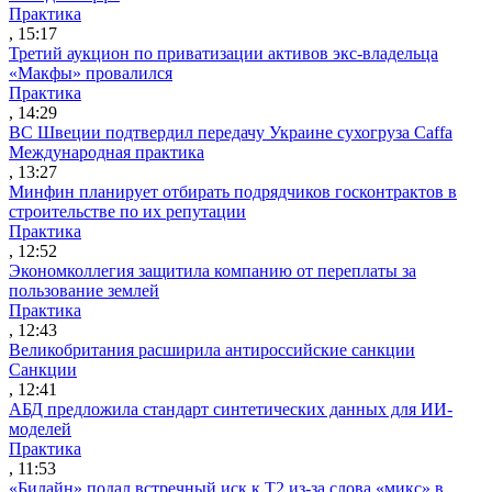
Практика
, 15:17
Третий аукцион по приватизации активов экс-владельца
«Макфы» провалился
Практика
, 14:29
ВС Швеции подтвердил передачу Украине сухогруза Caffa
Международная практика
, 13:27
Минфин планирует отбирать подрядчиков госконтрактов в
строительстве по их репутации
Практика
, 12:52
Экономколлегия защитила компанию от переплаты за
пользование землей
Практика
, 12:43
Великобритания расширила антироссийские санкции
Санкции
, 12:41
АБД предложила стандарт синтетических данных для ИИ-
моделей
Практика
, 11:53
«Билайн» подал встречный иск к Т2 из-за слова «микс» в