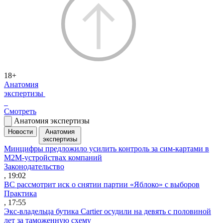
18+
Анатомия
экспертизы
Смотреть
Анатомия экспертизы
Новости
Анатомия
экспертизы
Минцифры предложило усилить контроль за сим-картами в
M2M-устройствах компаний
Законодательство
, 19:02
ВС рассмотрит иск о снятии партии «Яблоко» с выборов
Практика
, 17:55
Экс-владельца бутика Cartier осудили на девять с половиной
лет за таможенную схему