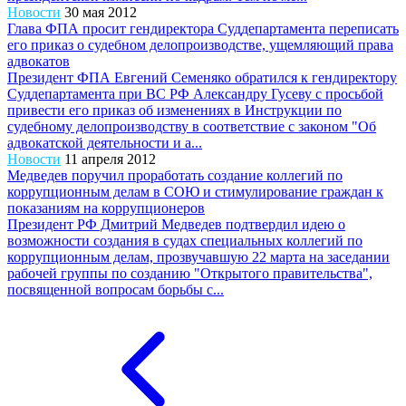
Новости
30 мая 2012
Глава ФПА просит гендиректора Суддепартамента переписать
его приказ о судебном делопроизводстве, ущемляющий права
адвокатов
Президент ФПА Евгений Семеняко обратился к гендиректору
Суддепартамента при ВС РФ Александру Гусеву с просьбой
привести его приказ об изменениях в Инструкции по
судебному делопроизводству в соответствие с законом "Об
адвокатской деятельности и а...
Новости
11 апреля 2012
Медведев поручил проработать создание коллегий по
коррупционным делам в СОЮ и стимулирование граждан к
показаниям на коррупционеров
Президент РФ Дмитрий Медведев подтвердил идею о
возможности создания в судах специальных коллегий по
коррупционным делам, прозвучавшую 22 марта на заседании
рабочей группы по созданию "Открытого правительства",
посвященной вопросам борьбы с...