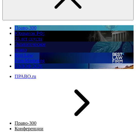
Право-300
Юррынок РФ:
35 лет спустя
Экологическое
право
Best Law
Firm Marketing
ПМЮФ 2026
ПРАВО.ru
Право-300
Конференции