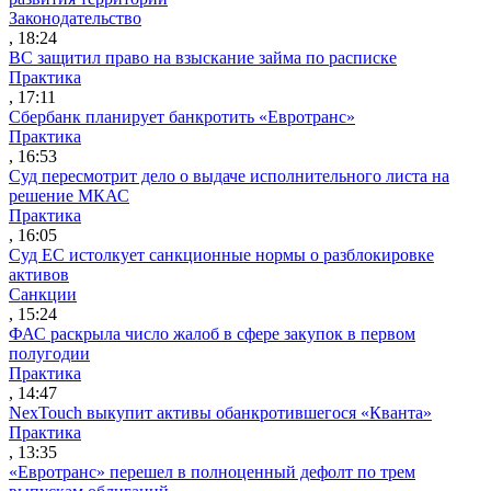
Законодательство
, 18:24
ВС защитил право на взыскание займа по расписке
Практика
, 17:11
Сбербанк планирует банкротить «Евротранс»
Практика
, 16:53
Суд пересмотрит дело о выдаче исполнительного листа на
решение МКАС
Практика
, 16:05
Суд ЕС истолкует санкционные нормы о разблокировке
активов
Санкции
, 15:24
ФАС раскрыла число жалоб в сфере закупок в первом
полугодии
Практика
, 14:47
NexTouch выкупит активы обанкротившегося «Кванта»
Практика
, 13:35
«Евротранс» перешел в полноценный дефолт по трем