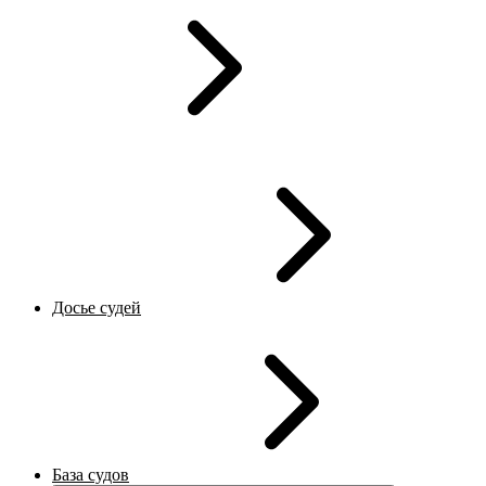
Досье судей
База судов