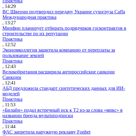
Практика
, 14:29
ВС Швеции подтвердил передачу Украине сухогруза Caffa
Международная практика
, 13:27
Минфин планирует отбирать подрядчиков госконтрактов в
строительстве по их репутации
Практика
, 12:52
Экономколлегия защитила компанию от переплаты за
пользование землей
Практика
, 12:43
Великобритания расширила антироссийские санкции
Санкции
, 12:41
АБД предложила стандарт синтетических данных для ИИ-
моделей
Практика
, 11:53
«Билайн» подал встречный иск к Т2 из-за слова «микс» в
названии бренда мультиподписки
Практика
, 11:44
ФАС запретила наружную рекламу Fonbet