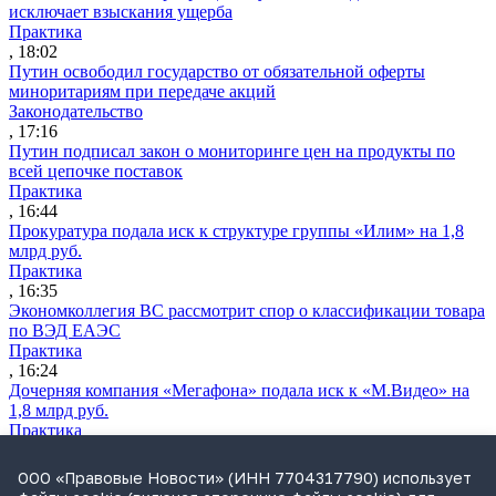
исключает взыскания ущерба
Практика
, 18:02
Путин освободил государство от обязательной оферты
миноритариям при передаче акций
Законодательство
, 17:16
Путин подписал закон о мониторинге цен на продукты по
всей цепочке поставок
Практика
, 16:44
Прокуратура подала иск к структуре группы «Илим» на 1,8
млрд руб.
Практика
, 16:35
Экономколлегия ВС рассмотрит спор о классификации товара
по ВЭД ЕАЭС
Практика
, 16:24
Дочерняя компания «Мегафона» подала иск к «М.Видео» на
1,8 млрд руб.
Практика
, 15:50
СИП проверит отмену патента на систему управления
ООО «Правовые Новости» (ИНН 7704317790) использует
устройствами после возражений «Яндекса»