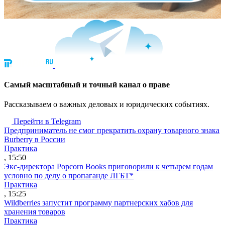
Cамый масштабный и точный канал о праве
Рассказываем о важных деловых и юридических событиях.
Перейти в Telegram
Предприниматель не смог прекратить охрану товарного знака
Burberry в России
Практика
, 15:50
Экс-директора Popcorn Books приговорили к четырем годам
условно по делу о пропаганде ЛГБТ*
Практика
, 15:25
Wildberries запустит программу партнерских хабов для
хранения товаров
Практика