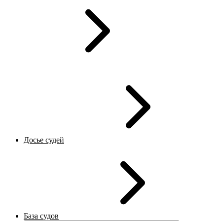
Досье судей
База судов