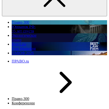
Право-300
Юррынок РФ:
35 лет спустя
Экологическое
право
Best Law
Firm Marketing
ПМЮФ 2026
ПРАВО.ru
Право-300
Конференции