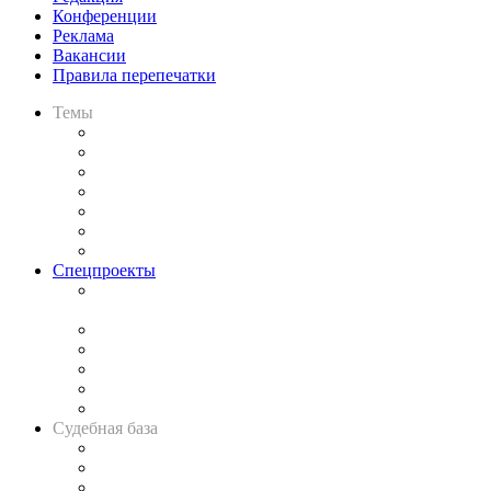
Конференции
Реклама
Вакансии
Правила перепечатки
Темы
Практика
Законодательство
Процесс
Исследования
Рынок юридических услуг
Юридическое сообщество
Важнейшие правовые темы в прессе
Спецпроекты
Подкаст «В здравом уме
и твёрдой памяти»
Legal Design
Банкротная панорама
Советы для литигаторов
Сговоры на торгах
Авто
Судебная база
Картотека арбитражных дел
Решения арбитражных судов
Календарь рассмотрения арбитражных дел