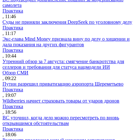
самолета
Практика
, 11:46
Суды не приняли заключения DeepSeek по уголовному делу
Практика
, 11:17
Экс-глава Mind Money признала вину по делу о хищении и
дала показания на других фигурантов
Практика
, 10:44
Утренний обзор за 7 августа: смягчение банкротства для
селлеров и требования для статуса нацмодели ИИ
Обзор СМИ
, 09:22
Путин разрешил приватизацию аэропорта Шереметьево
Практика
, 19:07
Wildberries начнет страховать товары от ударов дронов
Практика
, 18:56
ВС уточнил, когда дело можно пересмотреть по вновь
открывшимся обстоятельствам
Практика
, 18:06