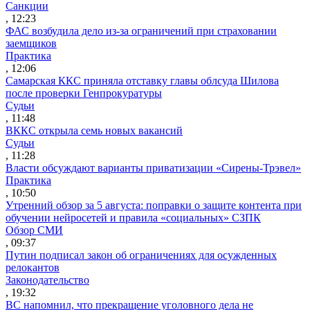
Санкции
, 12:23
ФАС возбудила дело из-за ограничений при страховании
заемщиков
Практика
, 12:06
Самарская ККС приняла отставку главы облсуда Шилова
после проверки Генпрокуратуры
Судьи
, 11:48
ВККС открыла семь новых вакансий
Судьи
, 11:28
Власти обсуждают варианты приватизации «Сирены-Трэвел»
Практика
, 10:50
Утренний обзор за 5 августа: поправки о защите контента при
обучении нейросетей и правила «социальных» СЗПК
Обзор СМИ
, 09:37
Путин подписал закон об ограничениях для осужденных
релокантов
Законодательство
, 19:32
ВС напомнил, что прекращение уголовного дела не