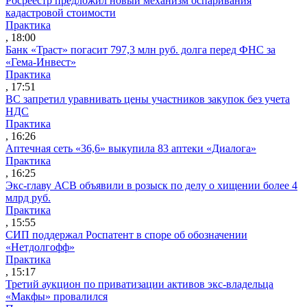
Росреестр предложил новый механизм оспаривания
кадастровой стоимости
Практика
, 18:00
Банк «Траст» погасит 797,3 млн руб. долга перед ФНС за
«Гема-Инвест»
Практика
, 17:51
ВС запретил уравнивать цены участников закупок без учета
НДС
Практика
, 16:26
Аптечная сеть «36,6» выкупила 83 аптеки «Диалога»
Практика
, 16:25
Экс-главу АСВ объявили в розыск по делу о хищении более 4
млрд руб.
Практика
, 15:55
СИП поддержал Роспатент в споре об обозначении
«Нетдолгофф»
Практика
, 15:17
Третий аукцион по приватизации активов экс-владельца
«Макфы» провалился