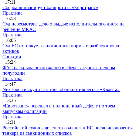
, 17:11
Сбербанк планирует банкротить «Евротранс»
Практика
, 16:53
Суд пересмотрит дело о выдаче исполнительного листа на
решение МКАС
Практика
, 16:05
Суд ЕС истолкует санкционные нормы о разблокировке
активов
Санкции
, 15:24
ФАС раскрыла число жалоб в сфере закупок в первом
полугодии
Практика
, 14:47
NexTouch выкупит активы обанкротившегося «Кванта»
Практика
, 13:35
«Евротранс» перешел в полноценный дефолт по трем
выпускам облигаций
Практика
, 12:31
Российский судовладелец отозвал иск к ЕС после исключения
танкера из санкционных списков