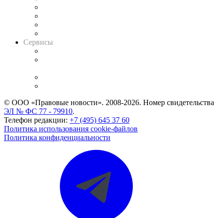
Досье судей
Информация о судах
RSS лента новостей
Вакансии для юристов
Сервисы
Справочно-правовая система
Casebook: мониторинг дел
и компаний
Caselook: поиск и анализ практики
CASE.ONE: управление юридической службой
© ООО «Правовые новости». 2008-2026.
Номер свидетельства
ЭЛ № ФС 77 - 79910
.
Телефон редакции:
+7 (495) 645 37 60
Политика использования cookie-файлов
Политика конфиденциальности