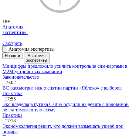
18+
Анатомия
экспертизы
Смотреть
Анатомия экспертизы
Новости
Анатомия
экспертизы
Минцифры предложило усилить контроль за сим-картами в
M2M-устройствах компаний
Законодательство
, 19:02
ВС рассмотрит иск о снятии партии «Яблоко» с выборов
Практика
, 17:55
Экс-владельца бутика Cartier осудили на девять с половиной
лет за таможенную схему
Практика
, 17:18
Экономколлегия решит, кто должен возмещать ущерб при
пожаре