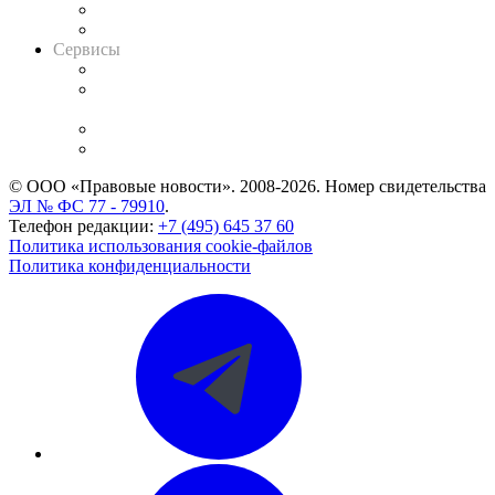
RSS лента новостей
Вакансии для юристов
Сервисы
Справочно-правовая система
Casebook: мониторинг дел
и компаний
Caselook: поиск и анализ практики
CASE.ONE: управление юридической службой
© ООО «Правовые новости». 2008-2026.
Номер свидетельства
ЭЛ № ФС 77 - 79910
.
Телефон редакции:
+7 (495) 645 37 60
Политика использования cookie-файлов
Политика конфиденциальности