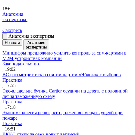
18+
Анатомия
экспертизы
Смотреть
Анатомия экспертизы
Новости
Анатомия
экспертизы
Минцифры предложило усилить контроль за сим-картами в
M2M-устройствах компаний
Законодательство
, 19:02
ВС рассмотрит иск о снятии партии «Яблоко» с выборов
Практика
, 17:55
Экс-владельца бутика Cartier осудили на девять с половиной
лет за таможенную схему
Практика
, 17:18
Экономколлегия решит, кто должен возмещать ущерб при
пожаре
Практика
, 16:51
ВККС открыла семь новых вакансий