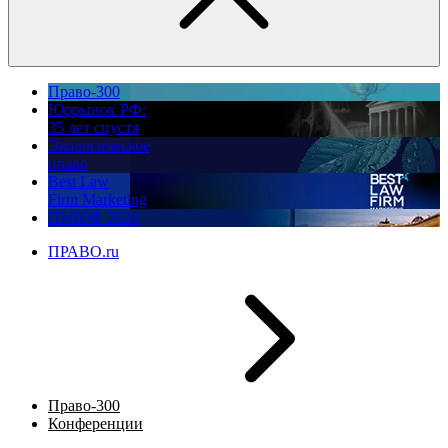
Право-300
Юррынок РФ:
35 лет спустя
Экологическое
право
Best Law
Firm Marketing
ПМЮФ 2026
ПРАВО.ru
Право-300
Конференции