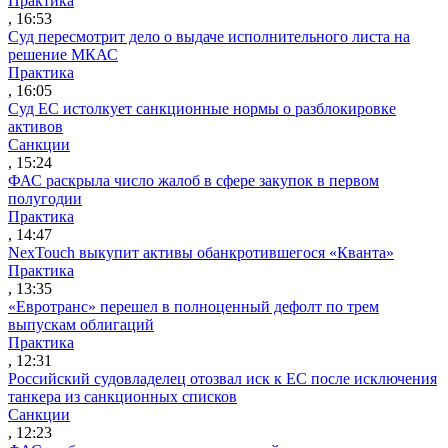
Практика
, 16:53
Суд пересмотрит дело о выдаче исполнительного листа на
решение МКАС
Практика
, 16:05
Суд ЕС истолкует санкционные нормы о разблокировке
активов
Санкции
, 15:24
ФАС раскрыла число жалоб в сфере закупок в первом
полугодии
Практика
, 14:47
NexTouch выкупит активы обанкротившегося «Кванта»
Практика
, 13:35
«Евротранс» перешел в полноценный дефолт по трем
выпускам облигаций
Практика
, 12:31
Российский судовладелец отозвал иск к ЕС после исключения
танкера из санкционных списков
Санкции
, 12:23