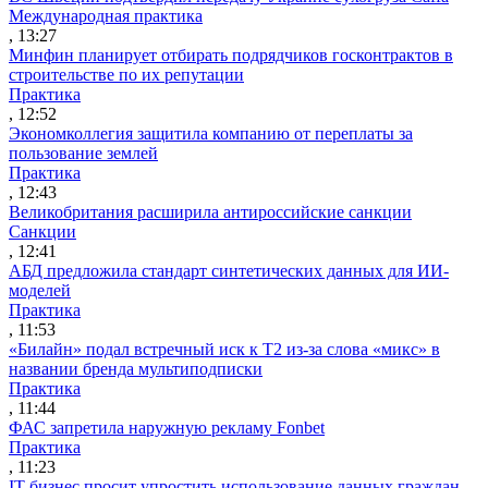
Международная практика
, 13:27
Минфин планирует отбирать подрядчиков госконтрактов в
строительстве по их репутации
Практика
, 12:52
Экономколлегия защитила компанию от переплаты за
пользование землей
Практика
, 12:43
Великобритания расширила антироссийские санкции
Санкции
, 12:41
АБД предложила стандарт синтетических данных для ИИ-
моделей
Практика
, 11:53
«Билайн» подал встречный иск к Т2 из-за слова «микс» в
названии бренда мультиподписки
Практика
, 11:44
ФАС запретила наружную рекламу Fonbet
Практика
, 11:23
IT-бизнес просит упростить использование данных граждан