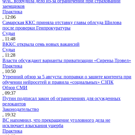
ФАС возбудила дело из-за ограничений при страховании
заемщиков
Практика
, 12:06
Самарская ККС приняла отставку главы облсуда Шилова
после проверки Генпрокуратуры
Судьи
, 11:48
ВККС открыла семь новых вакансий
Судьи
, 11:28
Власти обсуждают варианты приватизации «Сирены-Трэвел»
Практика
, 10:50
Утренний обзор за 5 августа: поправки о защите контента при
обучении нейросетей и правила «социальных» СЗПК
Обзор СМИ
, 09:37
Путин подписал закон об ограничениях для осужденных
релокантов
Законодательство
, 19:32
ВС напомнил, что прекращение уголовного дела не
исключает взыскания ущерба
Практика