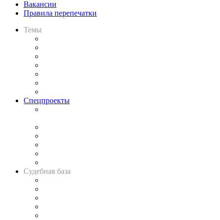
Вакансии
Правила перепечатки
Темы
Практика
Законодательство
Процесс
Исследования
Рынок юридических услуг
Юридическое сообщество
Важнейшие правовые темы в прессе
Спецпроекты
Подкаст «В здравом уме
и твёрдой памяти»
Legal Design
Банкротная панорама
Советы для литигаторов
Сговоры на торгах
Авто
Судебная база
Картотека арбитражных дел
Решения арбитражных судов
Календарь рассмотрения арбитражных дел
Досье судей
Информация о судах