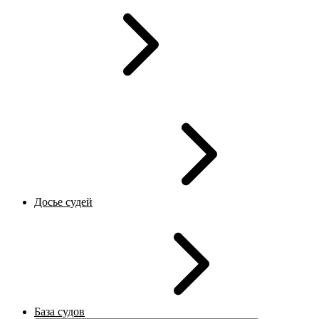
Досье судей
База судов