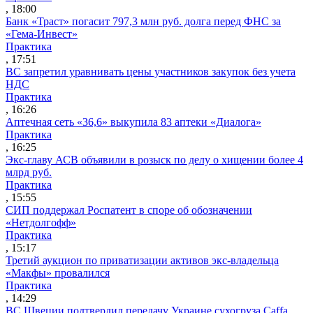
, 18:00
Банк «Траст» погасит 797,3 млн руб. долга перед ФНС за
«Гема-Инвест»
Практика
, 17:51
ВС запретил уравнивать цены участников закупок без учета
НДС
Практика
, 16:26
Аптечная сеть «36,6» выкупила 83 аптеки «Диалога»
Практика
, 16:25
Экс-главу АСВ объявили в розыск по делу о хищении более 4
млрд руб.
Практика
, 15:55
СИП поддержал Роспатент в споре об обозначении
«Нетдолгофф»
Практика
, 15:17
Третий аукцион по приватизации активов экс-владельца
«Макфы» провалился
Практика
, 14:29
ВС Швеции подтвердил передачу Украине сухогруза Caffa