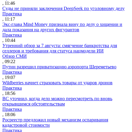
, 11:46
Суды не приняли заключения DeepSeek по уголовному делу
Практика
, 11:17
Экс-глава Mind Money признала вину по делу о хищении и
дала показания на других фигурантов
Практика
, 10:44
Утренний обзор за 7 августа: смягчение банкротства для
селлеров и требования для статуса нацмодели ИИ
Обзор СМИ
, 09:22
Путин разрешил приватизацию аэропорта Шереметьево
Практика
, 19:07
Wildberries начнет страховать товары от ударов дронов
Практика
, 18:56
ВС уточнил, когда дело можно пересмотреть по вновь
открывшимся обстоятельствам
Практика
, 18:06
Росреестр предложил новый механизм оспаривания
кадастровой стоимости
Практика