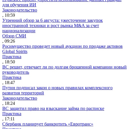
для обучения ИИ
Законодательство
, 10:59
Утренний обзор за 6 августа: ужесточение закупок
иностранной техники и рост рынка M&A за счет
национализации
Обзор СМИ
, 09:26
Росимущество проведет новый аукцион по продаже активов
Global Spirits
Практика
, 18:50
ВС решит, отвечает ли по долгам брошенной компании новый
руководитель
Практика
, 18:47
Путин подписал закон о новых правилах комплексного
развития территорий
Законодательство
, 18:24
ВС защитил право на взыскание займа по расписке
Практика
, 17:11
Сбербанк планирует банкротить «Евротранс»