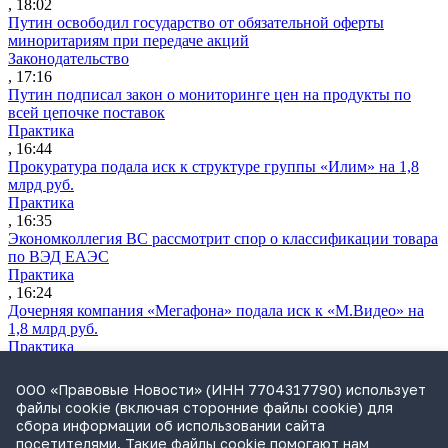
, 18:02
Путин освободил государство от обязательной оферты
миноритариям при передаче акций
Законодательство
, 17:16
Путин подписал закон о мониторинге цен на продукты по
всей цепочке поставок
Практика
, 16:44
Прокуратура подала иск к структуре группы «Илим» на 1,8
млрд руб.
Практика
, 16:35
Экономколлегия ВС рассмотрит спор о классификации товара
по ВЭД ЕАЭС
Практика
, 16:24
Дочерняя компания «Мегафона» подала иск к «М.Видео» на
1,8 млрд руб.
Практика
, 15:50
СИП проверит отмену патента на систему управления
ООО «Правовые Новости» (ИНН 7704317790) использует
устройствами после возражений «Яндекса»
файлы cookie (включая сторонние файлы cookie) для
Практика
сбора информации об использовании сайта
, 15:17
посетителями. Такие файлы cookie помогают нам