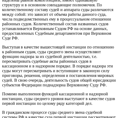
наделены равной компетенцией, имеют одинаковую
структуру и в основном совпадающие полномочия. По
количественному составу судей и аппарата суды различаются
между собой: это зависит от объема работы данного суда,
числа подведомственных ему в процессуальном отношении
районных судов. Количественный состав названных судов
устанавливается Верховным Судом РФ на основе данных,
предоставленных Судебным департаментом при Верховном
Суде РФ.
Выступая в качестве вышестоящей инстанции по отношению
к районным судам, суды среднего звена осуществляют
функцию надзора за их судебной деятельностью, т.е.
пересматривать судебные акты районных судов в
кассационном и в надзорном порядке. В порядке надзора эти
суды могут пересматривать и вступившие в законную силу
приговоры, решения, определения и постановления мировых
судей. В свою очередь, деятельность судов общей юрисдикции
субъектов Федерации поднадзорна Верховному Суду РФ.
Помимо выполнения функций кассационной и надзорной
инстанции, суды среднего уровня выступают в качестве судов
первой инстанции по целому ряду категорий дел.
В гражданском процессе суды среднего звена судебной
системы РФ в качестве суда первой инстанции рассматривают