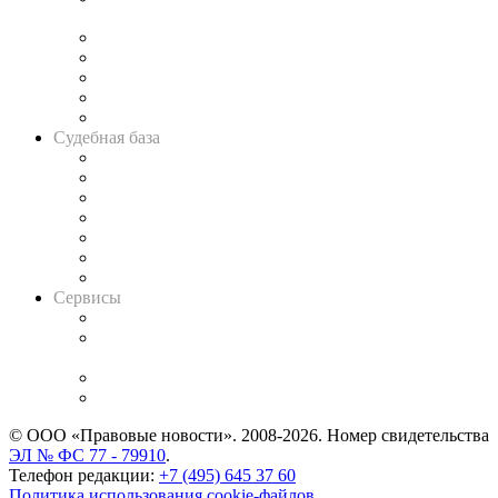
и твёрдой памяти»
Legal Design
Банкротная панорама
Советы для литигаторов
Сговоры на торгах
Авто
Судебная база
Картотека арбитражных дел
Решения арбитражных судов
Календарь рассмотрения арбитражных дел
Досье судей
Информация о судах
RSS лента новостей
Вакансии для юристов
Сервисы
Справочно-правовая система
Casebook: мониторинг дел
и компаний
Caselook: поиск и анализ практики
CASE.ONE: управление юридической службой
© ООО «Правовые новости». 2008-2026.
Номер свидетельства
ЭЛ № ФС 77 - 79910
.
Телефон редакции:
+7 (495) 645 37 60
Политика использования cookie-файлов