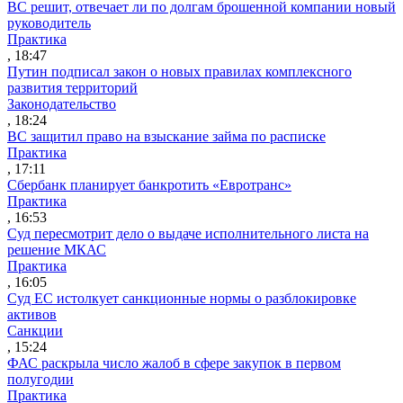
ВС решит, отвечает ли по долгам брошенной компании новый
руководитель
Практика
, 18:47
Путин подписал закон о новых правилах комплексного
развития территорий
Законодательство
, 18:24
ВС защитил право на взыскание займа по расписке
Практика
, 17:11
Сбербанк планирует банкротить «Евротранс»
Практика
, 16:53
Суд пересмотрит дело о выдаче исполнительного листа на
решение МКАС
Практика
, 16:05
Суд ЕС истолкует санкционные нормы о разблокировке
активов
Санкции
, 15:24
ФАС раскрыла число жалоб в сфере закупок в первом
полугодии
Практика