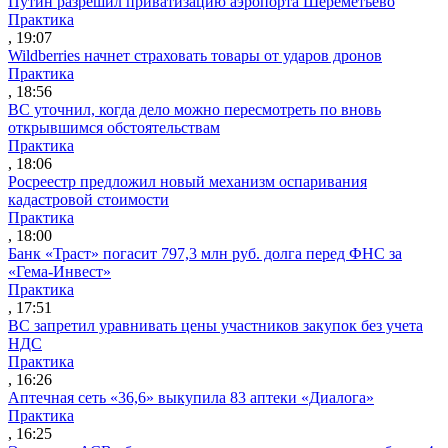
Путин разрешил приватизацию аэропорта Шереметьево
Практика
, 19:07
Wildberries начнет страховать товары от ударов дронов
Практика
, 18:56
ВС уточнил, когда дело можно пересмотреть по вновь
открывшимся обстоятельствам
Практика
, 18:06
Росреестр предложил новый механизм оспаривания
кадастровой стоимости
Практика
, 18:00
Банк «Траст» погасит 797,3 млн руб. долга перед ФНС за
«Гема-Инвест»
Практика
, 17:51
ВС запретил уравнивать цены участников закупок без учета
НДС
Практика
, 16:26
Аптечная сеть «36,6» выкупила 83 аптеки «Диалога»
Практика
, 16:25