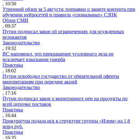
, 10:50
Утренний обзор за 5 августа: поправки о защите контента при
обучении нейросетей и правила «социальных» СЗПК
Обзор СМИ
, 09:37
Путин подписал закон об ограничениях для осужденных
релокантов
Законодательство
, 19:32
ВС напомнил, что прекращение уголовного дела не
исключает взыскания ущерба
Практика
, 18:02
Путин освободил государство от обязательной оферты
миноритариям при передаче акций
Законодательство
, 17:16
Путин подписал закон о мониторинге цен на продукты по
всей цепочке поставок
Практика
, 16:44
Прокуратура подала иск к структуре группы «Илим» на 1,8
млрд руб.
Практика
, 16:35