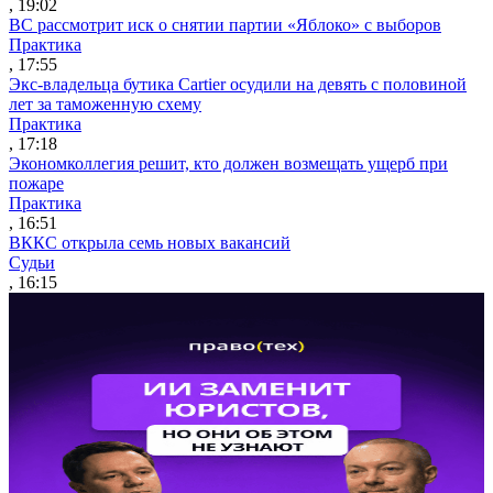
, 19:02
ВС рассмотрит иск о снятии партии «Яблоко» с выборов
Практика
, 17:55
Экс-владельца бутика Cartier осудили на девять с половиной
лет за таможенную схему
Практика
, 17:18
Экономколлегия решит, кто должен возмещать ущерб при
пожаре
Практика
, 16:51
ВККС открыла семь новых вакансий
Судьи
, 16:15