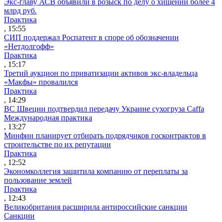
Экс-главу АСВ объявили в розыск по делу о хищении более 4
млрд руб.
Практика
, 15:55
СИП поддержал Роспатент в споре об обозначении
«Нетдолгофф»
Практика
, 15:17
Третий аукцион по приватизации активов экс-владельца
«Макфы» провалился
Практика
, 14:29
ВС Швеции подтвердил передачу Украине сухогруза Caffa
Международная практика
, 13:27
Минфин планирует отбирать подрядчиков госконтрактов в
строительстве по их репутации
Практика
, 12:52
Экономколлегия защитила компанию от переплаты за
пользование землей
Практика
, 12:43
Великобритания расширила антироссийские санкции
Санкции