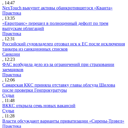
, 14:47
NexTouch выкупит активы обанкротившегося «Кванта»
Практика
, 13:35
«Евротранс» перешел в полноценный дефолт по трем
выпускам облигаций
Практика
, 12:31
Российский судовладелец отозвал иск к ЕС после исключения
танкера из санкционных списков
Санкции
, 12:23
ФАС возбудила дело из-за ограничений при страховании
заемщиков
Практика
, 12:06
Самарская ККС приняла отставку главы облсуда Шилова
после проверки Генпрокуратуры
Судьи
, 11:48
ВККС открыла семь новых вакансий
Судьи
, 11:28
Власти обсуждают варианты приватизации «Сирены-Трэвел»
Практика