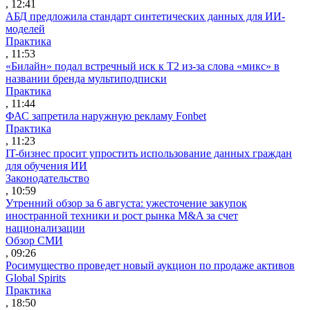
, 12:41
АБД предложила стандарт синтетических данных для ИИ-
моделей
Практика
, 11:53
«Билайн» подал встречный иск к Т2 из-за слова «микс» в
названии бренда мультиподписки
Практика
, 11:44
ФАС запретила наружную рекламу Fonbet
Практика
, 11:23
IT-бизнес просит упростить использование данных граждан
для обучения ИИ
Законодательство
, 10:59
Утренний обзор за 6 августа: ужесточение закупок
иностранной техники и рост рынка M&A за счет
национализации
Обзор СМИ
, 09:26
Росимущество проведет новый аукцион по продаже активов
Global Spirits
Практика
, 18:50