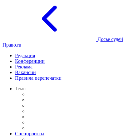
Досье судей
Право.ru
Редакция
Конференции
Реклама
Вакансии
Правила перепечатки
Темы
Практика
Законодательство
Процесс
Исследования
Рынок юридических услуг
Юридическое сообщество
Важнейшие правовые темы в прессе
Спецпроекты
Подкаст «В здравом уме