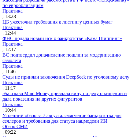
по еврооблигациям
Практика
, 13:28
ЦБ ужесточил требования к листингу ценных бумаг
Практика
, 12:44
ФНС подала новый иск о банкротстве «Кама Шиппинг»
Практика
, 12:17
ВС подтвердил доначисление пошлин за модернизацию
самолета
Практика
, 11:46
Суды не приняли заключения DeepSeek по уголовному делу
Практика
, 11:17
Экс-глава Mind Money признала вину по делу о хищении и
дала показания на других фигурантов
Практика
, 10:44
Утренний обзор за 7 августа: смягчение банкротства для
селлеров и требования для статуса нацмодели ИИ
Обзор СМИ
, 09:22