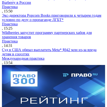
Burberry в России
Практика
, 15:50
Экс-директора Popcorn Books приговорили к четырем годам
условно по делу о пропаганде ЛГБТ*
Практика
, 15:25
Wildberries запустит программу партнерских хабов для
хранения товаров
Практика
, 14:31
Суд в США обязал выплатить Meta* $942 млн из-за вреда
детям в соцсетях
Международная практика
, 13:54