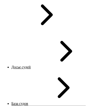
Досье судей
База судов