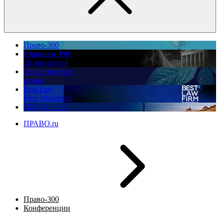
Право-300
Юррынок РФ:
35 лет спустя
Экологическое
право
Best Law
Firm Marketing
ПМЮФ 2026
ПРАВО.ru
Право-300
Конференции