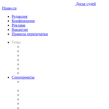
Досье судей
Право.ru
Редакция
Конференции
Реклама
Вакансии
Правила перепечатки
Темы
Практика
Законодательство
Процесс
Исследования
Рынок юридических услуг
Юридическое сообщество
Важнейшие правовые темы в прессе
Спецпроекты
Подкаст «В здравом уме
и твёрдой памяти»
Legal Design
Банкротная панорама
Советы для литигаторов
Сговоры на торгах
Авто