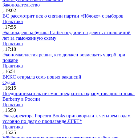
Законодательство
, 19:02
ВС рассмотрит иск о снятии партии «Яблоко» с выборов
Практика
, 17:55
Экс-владельца бутика Cartier осудили на девять с половиной
лет за таможенную схему
Практика
, 17:18
Экономколлегия решит, кто должен возмещать ущерб при
пожаре
Практика
, 16:51
ВККС открыла семь новых вакансий
Судьи
, 16:15
Предприниматель не смог прекратить охрану товарного знака
Burberry в России
Практика
, 15:50
Экс-директора Popcorn Books приговорили к четырем годам
условно по делу о пропаганде ЛГБТ*
Практика
, 15:25
Wildberries запустит программу партнерских хабов для