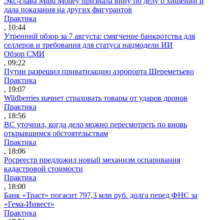
Экс-глава Mind Money признала вину по делу о хищении и
дала показания на других фигурантов
Практика
, 10:44
Утренний обзор за 7 августа: смягчение банкротства для
селлеров и требования для статуса нацмодели ИИ
Обзор СМИ
, 09:22
Путин разрешил приватизацию аэропорта Шереметьево
Практика
, 19:07
Wildberries начнет страховать товары от ударов дронов
Практика
, 18:56
ВС уточнил, когда дело можно пересмотреть по вновь
открывшимся обстоятельствам
Практика
, 18:06
Росреестр предложил новый механизм оспаривания
кадастровой стоимости
Практика
, 18:00
Банк «Траст» погасит 797,3 млн руб. долга перед ФНС за
«Гема-Инвест»
Практика