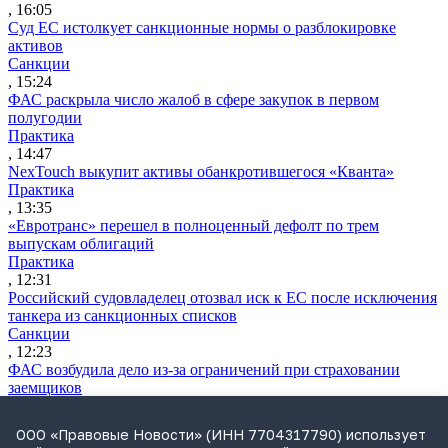
, 16:05
Суд ЕС истолкует санкционные нормы о разблокировке
активов
Санкции
, 15:24
ФАС раскрыла число жалоб в сфере закупок в первом
полугодии
Практика
, 14:47
NexTouch выкупит активы обанкротившегося «Кванта»
Практика
, 13:35
«Евротранс» перешел в полноценный дефолт по трем
выпускам облигаций
Практика
, 12:31
Российский судовладелец отозвал иск к ЕС после исключения
танкера из санкционных списков
Санкции
, 12:23
ФАС возбудила дело из-за ограничений при страховании
заемщиков
Практика
, 12:06
ООО «Правовые Новости» (ИНН 7704317790) использует
Самарская ККС приняла отставку главы облсуда Шилова