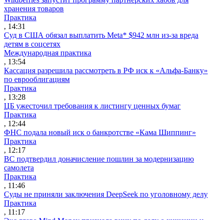
хранения товаров
Практика
, 14:31
Суд в США обязал выплатить Meta* $942 млн из-за вреда
детям в соцсетях
Международная практика
, 13:54
Кассация разрешила рассмотреть в РФ иск к «Альфа-Банку»
по еврооблигациям
Практика
, 13:28
ЦБ ужесточил требования к листингу ценных бумаг
Практика
, 12:44
ФНС подала новый иск о банкротстве «Кама Шиппинг»
Практика
, 12:17
ВС подтвердил доначисление пошлин за модернизацию
самолета
Практика
, 11:46
Суды не приняли заключения DeepSeek по уголовному делу
Практика
, 11:17