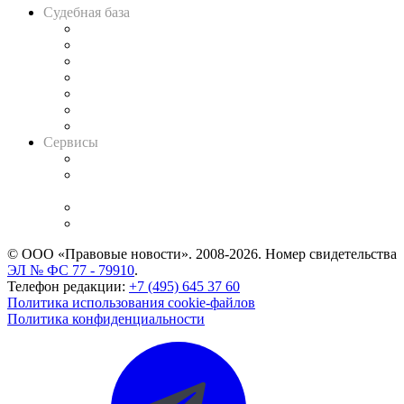
Судебная база
Картотека арбитражных дел
Решения арбитражных судов
Календарь рассмотрения арбитражных дел
Досье судей
Информация о судах
RSS лента новостей
Вакансии для юристов
Сервисы
Справочно-правовая система
Casebook: мониторинг дел
и компаний
Caselook: поиск и анализ практики
CASE.ONE: управление юридической службой
© ООО «Правовые новости». 2008-2026.
Номер свидетельства
ЭЛ № ФС 77 - 79910
.
Телефон редакции:
+7 (495) 645 37 60
Политика использования cookie-файлов
Политика конфиденциальности