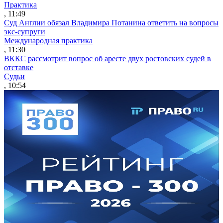
Практика
, 11:49
Суд Англии обязал Владимира Потанина ответить на вопросы
экс-супруги
Международная практика
, 11:30
ВККС рассмотрит вопрос об аресте двух ростовских судей в
отставке
Судьи
, 10:54