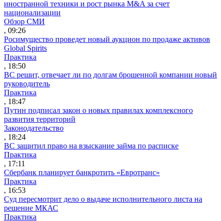
иностранной техники и рост рынка M&A за счет
национализации
Обзор СМИ
, 09:26
Росимущество проведет новый аукцион по продаже активов
Global Spirits
Практика
, 18:50
ВС решит, отвечает ли по долгам брошенной компании новый
руководитель
Практика
, 18:47
Путин подписал закон о новых правилах комплексного
развития территорий
Законодательство
, 18:24
ВС защитил право на взыскание займа по расписке
Практика
, 17:11
Сбербанк планирует банкротить «Евротранс»
Практика
, 16:53
Суд пересмотрит дело о выдаче исполнительного листа на
решение МКАС
Практика