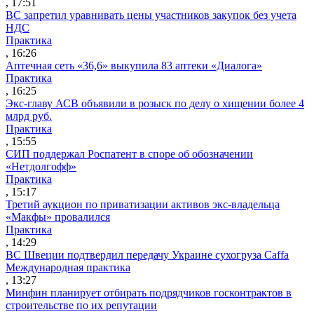
, 17:51
ВС запретил уравнивать цены участников закупок без учета
НДС
Практика
, 16:26
Аптечная сеть «36,6» выкупила 83 аптеки «Диалога»
Практика
, 16:25
Экс-главу АСВ объявили в розыск по делу о хищении более 4
млрд руб.
Практика
, 15:55
СИП поддержал Роспатент в споре об обозначении
«Нетдолгофф»
Практика
, 15:17
Третий аукцион по приватизации активов экс-владельца
«Макфы» провалился
Практика
, 14:29
ВС Швеции подтвердил передачу Украине сухогруза Caffa
Международная практика
, 13:27
Минфин планирует отбирать подрядчиков госконтрактов в
строительстве по их репутации