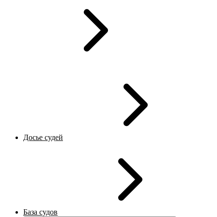
Досье судей
База судов