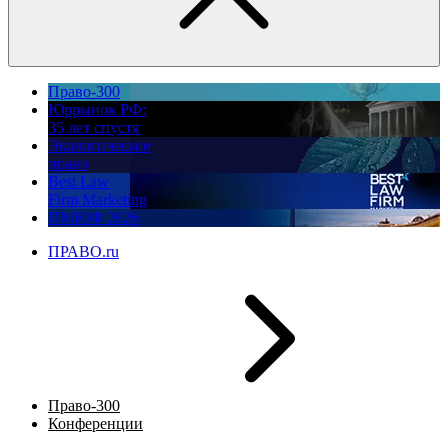
Право-300
Юррынок РФ:
35 лет спустя
Экологическое
право
Best Law
Firm Marketing
ПМЮФ 2026
ПРАВО.ru
Право-300
Конференции