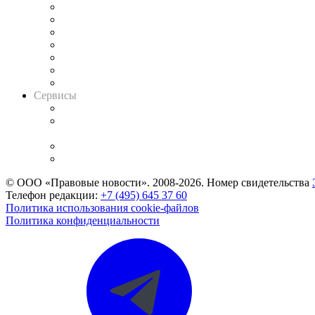
Картотека арбитражных дел
Решения арбитражных судов
Календарь рассмотрения арбитражных дел
Досье судей
Информация о судах
RSS лента новостей
Вакансии для юристов
Сервисы
Справочно-правовая система
Casebook: мониторинг дел
и компаний
Caselook: поиск и анализ практики
CASE.ONE: управление юридической службой
© ООО «Правовые новости». 2008-2026.
Номер свидетельства
Телефон редакции:
+7 (495) 645 37 60
Политика использования cookie-файлов
Политика конфиденциальности