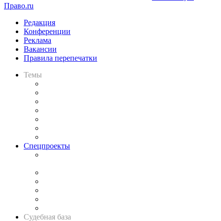
Право.ru
Редакция
Конференции
Реклама
Вакансии
Правила перепечатки
Темы
Практика
Законодательство
Процесс
Исследования
Рынок юридических услуг
Юридическое сообщество
Важнейшие правовые темы в прессе
Спецпроекты
Подкаст «В здравом уме
и твёрдой памяти»
Legal Design
Банкротная панорама
Советы для литигаторов
Сговоры на торгах
Авто
Судебная база