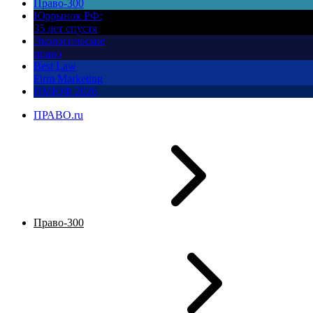
Право-300
Юррынок РФ:
35 лет спустя
Экологическое
право
Best Law
Firm Marketing
ПМЮФ 2026
ПРАВО.ru
Право-300