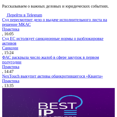
Рассказываем о важных деловых и юридических событиях.
Перейти в Telegram
Суд пересмотрит дело о выдаче исполнительного листа на
решение МКАС
Практика
, 16:05
Суд ЕС истолкует санкционные нормы о разблокировке
активов
Санкции
, 15:24
ФАС раскрыла число жалоб в сфере закупок в первом
полугодии
Практика
, 14:47
NexTouch выкупит активы обанкротившегося «Кванта»
Практика
, 13:35