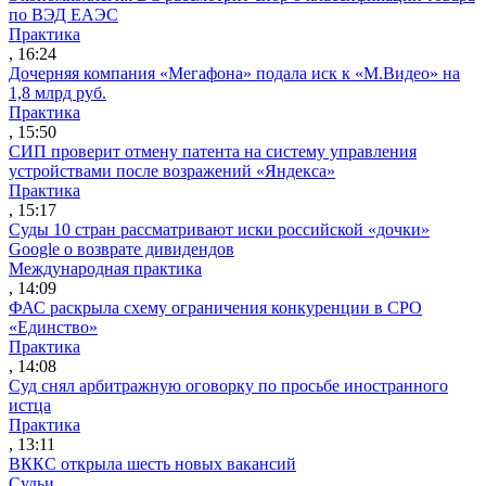
по ВЭД ЕАЭС
Практика
, 16:24
Дочерняя компания «Мегафона» подала иск к «М.Видео» на
1,8 млрд руб.
Практика
, 15:50
СИП проверит отмену патента на систему управления
устройствами после возражений «Яндекса»
Практика
, 15:17
Суды 10 стран рассматривают иски российской «дочки»
Google о возврате дивидендов
Международная практика
, 14:09
ФАС раскрыла схему ограничения конкуренции в СРО
«Единство»
Практика
, 14:08
Суд снял арбитражную оговорку по просьбе иностранного
истца
Практика
, 13:11
ВККС открыла шесть новых вакансий
Судьи