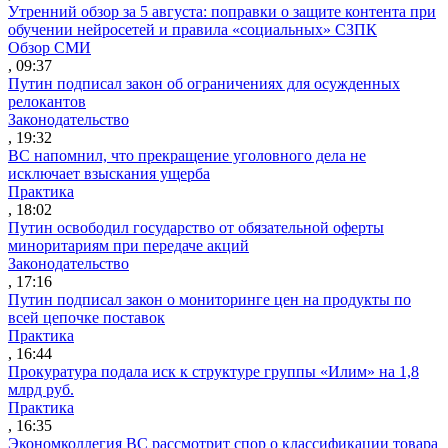
Утренний обзор за 5 августа: поправки о защите контента при
обучении нейросетей и правила «социальных» СЗПК
Обзор СМИ
, 09:37
Путин подписал закон об ограничениях для осужденных
релокантов
Законодательство
, 19:32
ВС напомнил, что прекращение уголовного дела не
исключает взыскания ущерба
Практика
, 18:02
Путин освободил государство от обязательной оферты
миноритариям при передаче акций
Законодательство
, 17:16
Путин подписал закон о мониторинге цен на продукты по
всей цепочке поставок
Практика
, 16:44
Прокуратура подала иск к структуре группы «Илим» на 1,8
млрд руб.
Практика
, 16:35
Экономколлегия ВС рассмотрит спор о классификации товара