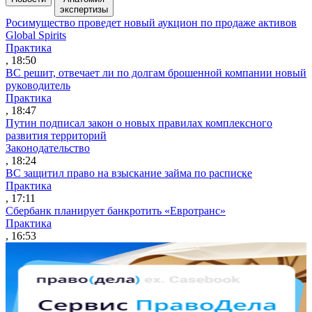
экспертизы
Росимущество проведет новый аукцион по продаже активов
Global Spirits
Практика
, 18:50
ВС решит, отвечает ли по долгам брошенной компании новый
руководитель
Практика
, 18:47
Путин подписал закон о новых правилах комплексного
развития территорий
Законодательство
, 18:24
ВС защитил право на взыскание займа по расписке
Практика
, 17:11
Сбербанк планирует банкротить «Евротранс»
Практика
, 16:53