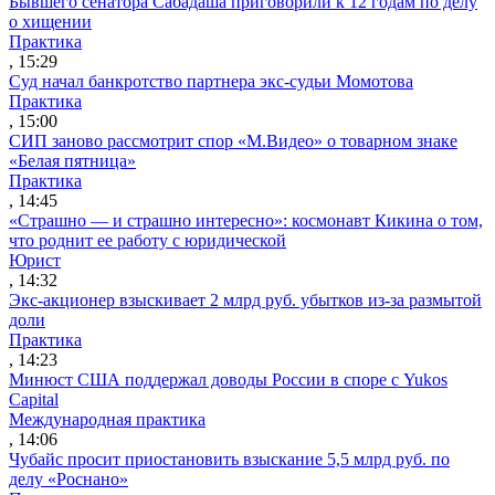
Бывшего сенатора Сабадаша приговорили к 12 годам по делу
о хищении
Практика
, 15:29
Суд начал банкротство партнера экс-судьи Момотова
Практика
, 15:00
СИП заново рассмотрит спор «М.Видео» о товарном знаке
«Белая пятница»
Практика
, 14:45
«Страшно — и страшно интересно»: космонавт Кикина о том,
что роднит ее работу с юридической
Юрист
, 14:32
Экс-акционер взыскивает 2 млрд руб. убытков из-за размытой
доли
Практика
, 14:23
Минюст США поддержал доводы России в споре с Yukos
Capital
Международная практика
, 14:06
Чубайс просит приостановить взыскание 5,5 млрд руб. по
делу «Роснано»