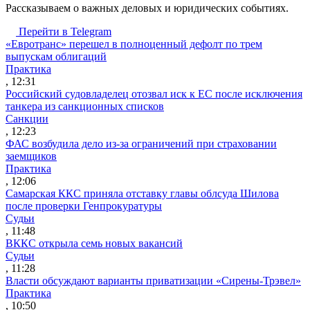
Рассказываем о важных деловых и юридических событиях.
Перейти в Telegram
«Евротранс» перешел в полноценный дефолт по трем
выпускам облигаций
Практика
, 12:31
Российский судовладелец отозвал иск к ЕС после исключения
танкера из санкционных списков
Санкции
, 12:23
ФАС возбудила дело из-за ограничений при страховании
заемщиков
Практика
, 12:06
Самарская ККС приняла отставку главы облсуда Шилова
после проверки Генпрокуратуры
Судьи
, 11:48
ВККС открыла семь новых вакансий
Судьи
, 11:28
Власти обсуждают варианты приватизации «Сирены-Трэвел»
Практика
, 10:50