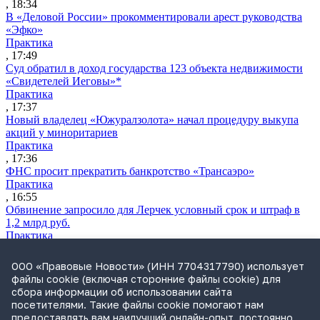
, 18:34
В «Деловой России» прокомментировали арест руководства
«Эфко»
Практика
, 17:49
Суд обратил в доход государства 123 объекта недвижимости
«Свидетелей Иеговы»*
Практика
, 17:37
Новый владелец «Южуралзолота» начал процедуру выкупа
акций у миноритариев
Практика
, 17:36
ФНС просит прекратить банкротство «Трансаэро»
Практика
, 16:55
Обвинение запросило для Лерчек условный срок и штраф в
1,2 млрд руб.
Практика
, 15:36
Суд подтвердил право фермера на выкуп арендуемого
ООО «Правовые Новости» (ИНН 7704317790) использует
сельхозучастка
файлы cookie (включая сторонние файлы cookie) для
Практика
сбора информации об использовании сайта
, 15:49
посетителями. Такие файлы cookie помогают нам
ВС разъяснил, кто несет ответственность за ДТП при ремонте
предоставлять вам наилучший онлайн-опыт, постоянно