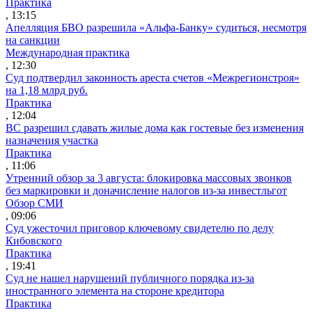
Практика
, 13:15
Апелляция БВО разрешила «Альфа-Банку» судиться, несмотря
на санкции
Международная практика
, 12:30
Суд подтвердил законность ареста счетов «Межрегионстроя»
на 1,18 млрд руб.
Практика
, 12:04
ВС разрешил сдавать жилые дома как гостевые без изменения
назначения участка
Практика
, 11:06
Утренний обзор за 3 августа: блокировка массовых звонков
без маркировки и доначисление налогов из-за инвестльгот
Обзор СМИ
, 09:06
Суд ужесточил приговор ключевому свидетелю по делу
Кибовского
Практика
, 19:41
Суд не нашел нарушений публичного порядка из-за
иностранного элемента на стороне кредитора
Практика