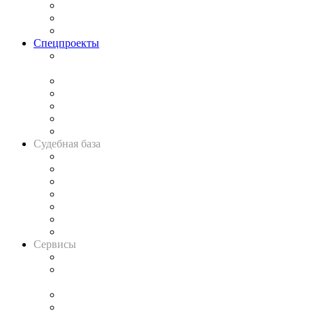
Рынок юридических услуг
Юридическое сообщество
Важнейшие правовые темы в прессе
Спецпроекты
Подкаст «В здравом уме
и твёрдой памяти»
Legal Design
Банкротная панорама
Советы для литигаторов
Сговоры на торгах
Авто
Судебная база
Картотека арбитражных дел
Решения арбитражных судов
Календарь рассмотрения арбитражных дел
Досье судей
Информация о судах
RSS лента новостей
Вакансии для юристов
Сервисы
Справочно-правовая система
Casebook: мониторинг дел
и компаний
Caselook: поиск и анализ практики
CASE.ONE: управление юридической службой