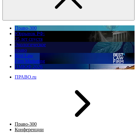
Право-300
Юррынок РФ:
35 лет спустя
Экологическое
право
Best Law
Firm Marketing
ПМЮФ 2026
ПРАВО.ru
Право-300
Конференции