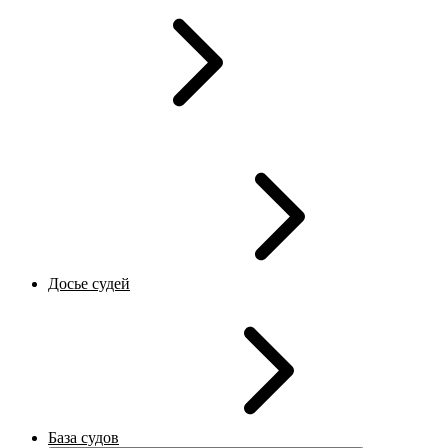
Досье судей
База судов