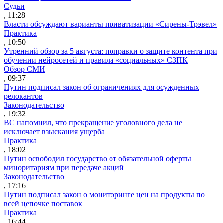
Судьи
, 11:28
Власти обсуждают варианты приватизации «Сирены-Трэвел»
Практика
, 10:50
Утренний обзор за 5 августа: поправки о защите контента при
обучении нейросетей и правила «социальных» СЗПК
Обзор СМИ
, 09:37
Путин подписал закон об ограничениях для осужденных
релокантов
Законодательство
, 19:32
ВС напомнил, что прекращение уголовного дела не
исключает взыскания ущерба
Практика
, 18:02
Путин освободил государство от обязательной оферты
миноритариям при передаче акций
Законодательство
, 17:16
Путин подписал закон о мониторинге цен на продукты по
всей цепочке поставок
Практика
, 16:44