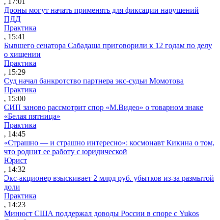
, 17:01
Дроны могут начать применять для фиксации нарушений
ПДД
Практика
, 15:41
Бывшего сенатора Сабадаша приговорили к 12 годам по делу
о хищении
Практика
, 15:29
Суд начал банкротство партнера экс-судьи Момотова
Практика
, 15:00
СИП заново рассмотрит спор «М.Видео» о товарном знаке
«Белая пятница»
Практика
, 14:45
«Страшно — и страшно интересно»: космонавт Кикина о том,
что роднит ее работу с юридической
Юрист
, 14:32
Экс-акционер взыскивает 2 млрд руб. убытков из-за размытой
доли
Практика
, 14:23
Минюст США поддержал доводы России в споре с Yukos