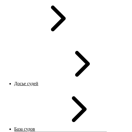
Досье судей
База судов