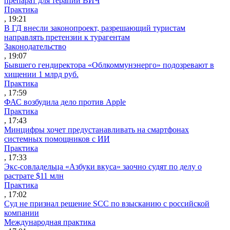
препарат для терапии ВИЧ
Практика
, 19:21
В ГД внесли законопроект, разрешающий туристам
направлять претензии к турагентам
Законодательство
, 19:07
Бывшего гендиректора «Облкоммунэнерго» подозревают в
хищении 1 млрд руб.
Практика
, 17:59
ФАС возбудила дело против Apple
Практика
, 17:43
Минцифры хочет предустанавливать на смартфонах
системных помощников с ИИ
Практика
, 17:33
Экс-совладельца «Азбуки вкуса» заочно судят по делу о
растрате $11 млн
Практика
, 17:02
Суд не признал решение SCC по взысканию с российской
компании
Международная практика