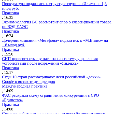
Прокуратура подала иск к структуре группы «Илим» на 1,8
млрд руб.
Практика
, 16:35
Экономколлегия ВС рассмотрит спор о классификации товара
по ВЭД ЕАЭС
Практика
, 16:24
Дочерняя компания «Мегафона» подала иск к «М.Видео» на
1,8 млрд руб.
Практика
, 15:50
СИП проверит отмену патента на систему управления
устройствами после возражений «Яндекса»
Практика
, 15:17
Суды 10 стран рассматривают иски российской «дочки»
Google о возврате дивидендов
Международная практика
, 14:09
ФАС раскрыла схему ограничения конкуренции в СРО
«Единство»
Практика
, 14:08
Суд снял арбитражную оговорку по просьбе иностранного