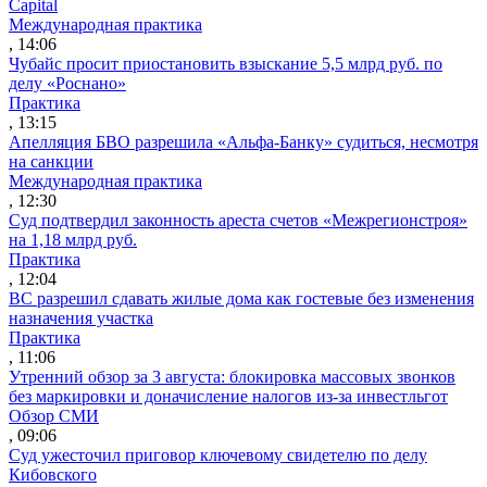
Capital
Международная практика
, 14:06
Чубайс просит приостановить взыскание 5,5 млрд руб. по
делу «Роснано»
Практика
, 13:15
Апелляция БВО разрешила «Альфа-Банку» судиться, несмотря
на санкции
Международная практика
, 12:30
Суд подтвердил законность ареста счетов «Межрегионстроя»
на 1,18 млрд руб.
Практика
, 12:04
ВС разрешил сдавать жилые дома как гостевые без изменения
назначения участка
Практика
, 11:06
Утренний обзор за 3 августа: блокировка массовых звонков
без маркировки и доначисление налогов из-за инвестльгот
Обзор СМИ
, 09:06
Суд ужесточил приговор ключевому свидетелю по делу
Кибовского