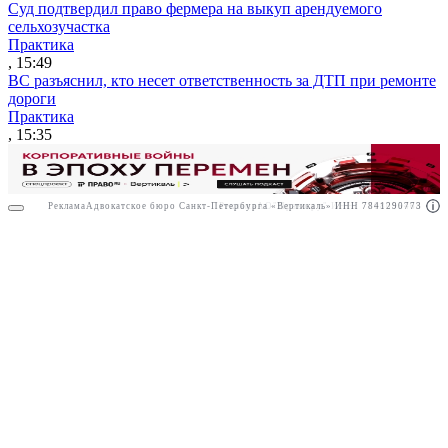
Суд подтвердил право фермера на выкуп арендуемого
сельхозучастка
Практика
, 15:49
ВС разъяснил, кто несет ответственность за ДТП при ремонте
дороги
Практика
, 15:35
Реклама
Адвокатское бюро Санкт-Петербурга «Вертикаль» ИНН 7841290773
Реклама
АО"Право.ру" ИНН: 7708095468