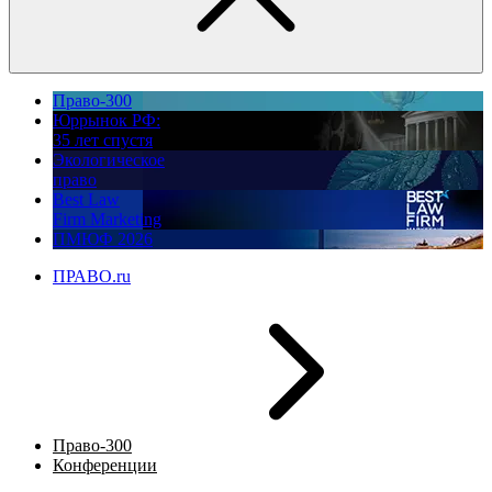
Право-300
Юррынок РФ:
35 лет спустя
Экологическое
право
Best Law
Firm Marketing
ПМЮФ 2026
ПРАВО.ru
Право-300
Конференции