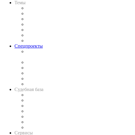
Темы
Практика
Законодательство
Процесс
Исследования
Рынок юридических услуг
Юридическое сообщество
Важнейшие правовые темы в прессе
Спецпроекты
Подкаст «В здравом уме
и твёрдой памяти»
Legal Design
Банкротная панорама
Советы для литигаторов
Сговоры на торгах
Авто
Судебная база
Картотека арбитражных дел
Решения арбитражных судов
Календарь рассмотрения арбитражных дел
Досье судей
Информация о судах
RSS лента новостей
Вакансии для юристов
Сервисы