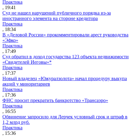
Практика
, 19:41
Суд не нашел нарушений публичного порядка из-за
иностранного элемента на стороне кредитора
Практика
, 18:34
В «Деловой России» прокомментировали арест руководства
«Эфко»
Практика
, 17:49
Суд обратил в доход государства 123 объекта недвижимости
«Свидетелей Иеговы»*
Практика
, 17:37
Новый владелец «Южуралзолота» начал процедуру выкупа
акций у миноритариев
Практика
, 17:36
ФНС просит прекратить банкротство «Трансаэро»
Практика
, 16:55
Обвинение запросило для Лерчек условный срок и штраф в
1,2 млрд руб.
Практика
, 15:36