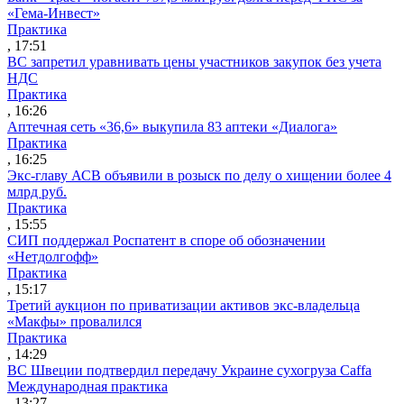
«Гема-Инвест»
Практика
, 17:51
ВС запретил уравнивать цены участников закупок без учета
НДС
Практика
, 16:26
Аптечная сеть «36,6» выкупила 83 аптеки «Диалога»
Практика
, 16:25
Экс-главу АСВ объявили в розыск по делу о хищении более 4
млрд руб.
Практика
, 15:55
СИП поддержал Роспатент в споре об обозначении
«Нетдолгофф»
Практика
, 15:17
Третий аукцион по приватизации активов экс-владельца
«Макфы» провалился
Практика
, 14:29
ВС Швеции подтвердил передачу Украине сухогруза Caffa
Международная практика
, 13:27