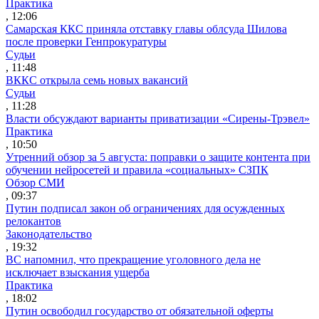
Практика
, 12:06
Самарская ККС приняла отставку главы облсуда Шилова
после проверки Генпрокуратуры
Судьи
, 11:48
ВККС открыла семь новых вакансий
Судьи
, 11:28
Власти обсуждают варианты приватизации «Сирены-Трэвел»
Практика
, 10:50
Утренний обзор за 5 августа: поправки о защите контента при
обучении нейросетей и правила «социальных» СЗПК
Обзор СМИ
, 09:37
Путин подписал закон об ограничениях для осужденных
релокантов
Законодательство
, 19:32
ВС напомнил, что прекращение уголовного дела не
исключает взыскания ущерба
Практика
, 18:02
Путин освободил государство от обязательной оферты