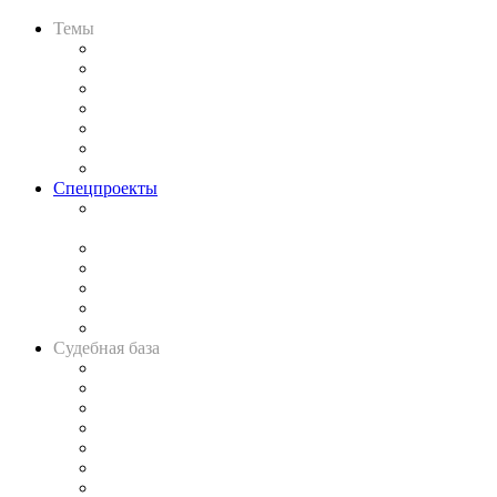
Темы
Практика
Законодательство
Процесс
Исследования
Рынок юридических услуг
Юридическое сообщество
Важнейшие правовые темы в прессе
Спецпроекты
Подкаст «В здравом уме
и твёрдой памяти»
Legal Design
Банкротная панорама
Советы для литигаторов
Сговоры на торгах
Авто
Судебная база
Картотека арбитражных дел
Решения арбитражных судов
Календарь рассмотрения арбитражных дел
Досье судей
Информация о судах
RSS лента новостей
Вакансии для юристов