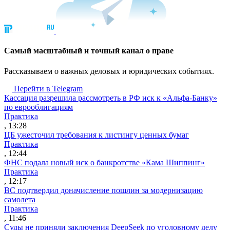
Cамый масштабный и точный канал о праве
Рассказываем о важных деловых и юридических событиях.
Перейти в Telegram
Кассация разрешила рассмотреть в РФ иск к «Альфа-Банку»
по еврооблигациям
Практика
, 13:28
ЦБ ужесточил требования к листингу ценных бумаг
Практика
, 12:44
ФНС подала новый иск о банкротстве «Кама Шиппинг»
Практика
, 12:17
ВС подтвердил доначисление пошлин за модернизацию
самолета
Практика
, 11:46
Суды не приняли заключения DeepSeek по уголовному делу