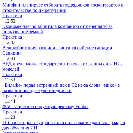
Минфин планирует отбирать подрядчиков госконтрактов в
строительстве по их репутации
Практика
, 12:52
Экономколлегия защитила компанию от переплаты за
пользование землей
Практика
, 12:43
Великобритания расширила антироссийские санкции
Санкции
, 12:41
АБД предложила стандарт синтетических данных для ИИ-
моделей
Практика
, 11:53
«Билайн» подал встречный иск к Т2 из-за слова «микс» в
названии бренда мультиподписки
Практика
, 11:44
ФАС запретила наружную рекламу Fonbet
Практика
, 11:23
IT-бизнес просит упростить использование данных граждан
для обучения ИИ