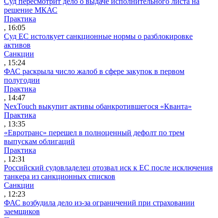
Суд пересмотрит дело о выдаче исполнительного листа на
решение МКАС
Практика
, 16:05
Суд ЕС истолкует санкционные нормы о разблокировке
активов
Санкции
, 15:24
ФАС раскрыла число жалоб в сфере закупок в первом
полугодии
Практика
, 14:47
NexTouch выкупит активы обанкротившегося «Кванта»
Практика
, 13:35
«Евротранс» перешел в полноценный дефолт по трем
выпускам облигаций
Практика
, 12:31
Российский судовладелец отозвал иск к ЕС после исключения
танкера из санкционных списков
Санкции
, 12:23
ФАС возбудила дело из-за ограничений при страховании
заемщиков