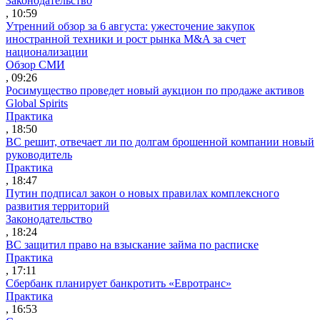
Законодательство
, 10:59
Утренний обзор за 6 августа: ужесточение закупок
иностранной техники и рост рынка M&A за счет
национализации
Обзор СМИ
, 09:26
Росимущество проведет новый аукцион по продаже активов
Global Spirits
Практика
, 18:50
ВС решит, отвечает ли по долгам брошенной компании новый
руководитель
Практика
, 18:47
Путин подписал закон о новых правилах комплексного
развития территорий
Законодательство
, 18:24
ВС защитил право на взыскание займа по расписке
Практика
, 17:11
Сбербанк планирует банкротить «Евротранс»
Практика
, 16:53