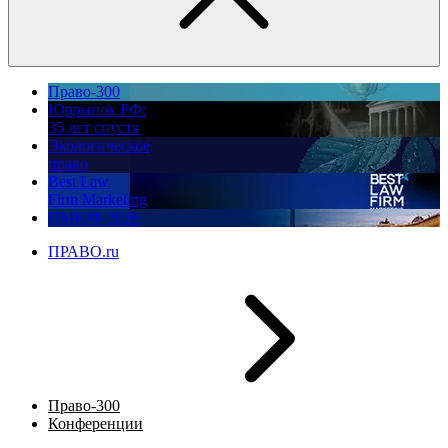
Право-300
Юррынок РФ:
35 лет спустя
Экологическое
право
Best Law
Firm Marketing
ПМЮФ 2026
ПРАВО.ru
Право-300
Конференции