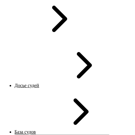
Досье судей
База судов