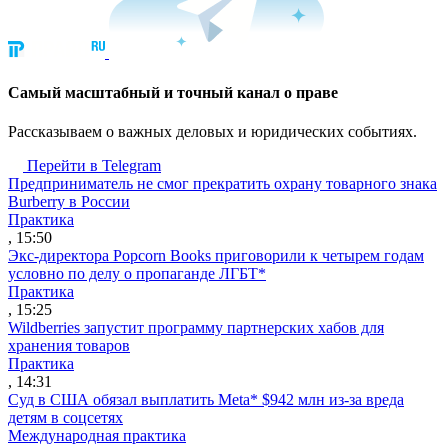
Cамый масштабный и точный канал о праве
Рассказываем о важных деловых и юридических событиях.
Перейти в Telegram
Предприниматель не смог прекратить охрану товарного знака
Burberry в России
Практика
, 15:50
Экс-директора Popcorn Books приговорили к четырем годам
условно по делу о пропаганде ЛГБТ*
Практика
, 15:25
Wildberries запустит программу партнерских хабов для
хранения товаров
Практика
, 14:31
Суд в США обязал выплатить Meta* $942 млн из-за вреда
детям в соцсетях
Международная практика