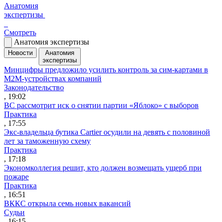
Анатомия
экспертизы
Смотреть
Анатомия экспертизы
Новости
Анатомия
экспертизы
Минцифры предложило усилить контроль за сим-картами в
M2M-устройствах компаний
Законодательство
, 19:02
ВС рассмотрит иск о снятии партии «Яблоко» с выборов
Практика
, 17:55
Экс-владельца бутика Cartier осудили на девять с половиной
лет за таможенную схему
Практика
, 17:18
Экономколлегия решит, кто должен возмещать ущерб при
пожаре
Практика
, 16:51
ВККС открыла семь новых вакансий
Судьи
, 16:15