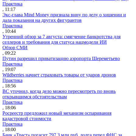
Практика
, 11:17
Экс-глава Mind Money признала вину по делу о хищении и
дала показания на других фигурантов
Практика
, 10:44
Утренний обзор за 7 августа: смягчение банкротства для
селлеров и требования для статуса нацмодели ИИ
Обзор СМИ
, 09:22
Путин разрешил приватизацию аэропорта Шереметьево
Практика
, 19:07
Wildberries начнет страховать товары от ударов дронов
Практика
, 18:56
ВС уточнил, когда дело можно пересмотреть по вновь
открывшимся обстоятельствам
Практика
, 18:06
Росреестр предложил новый механизм оспаривания
кадастровой стоимости
Практика
, 18:00
Банк «Траст» погасит 797,3 млн руб. долга перед ФНС за