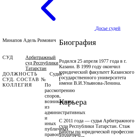
Досье судей
Минапов Адель Римович
Биография
СУД
Арбитражный
Родился 25 апреля 1977 года в г.
суд Республики
Казани. В 1999 году окончил
Татарстан
юридический факультет Казанского
ДОЛЖНОСТЬ
Судья
государственного университета
СУД. СОСТАВ №
1
имени В.И.Ульянова-Ленина.
КОЛЛЕГИЯ
По
рассмотрению
споров,
Карьера
возникающих
из
административных
и
С 2011 года — судья Арбитражного
иных
суда Республики Татарстан. Стаж
публичных
работы по юридической профессии
правоотношений