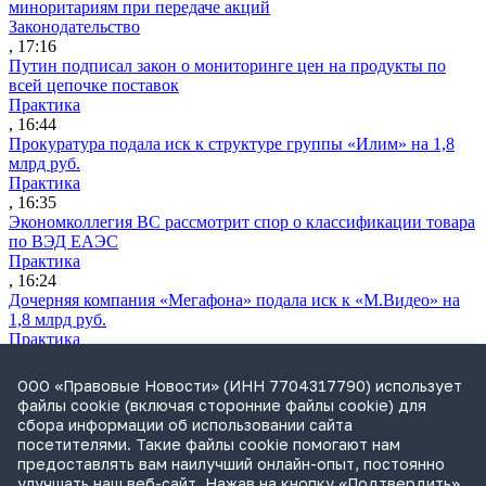
миноритариям при передаче акций
Законодательство
, 17:16
Путин подписал закон о мониторинге цен на продукты по
всей цепочке поставок
Практика
, 16:44
Прокуратура подала иск к структуре группы «Илим» на 1,8
млрд руб.
Практика
, 16:35
Экономколлегия ВС рассмотрит спор о классификации товара
по ВЭД ЕАЭС
Практика
, 16:24
Дочерняя компания «Мегафона» подала иск к «М.Видео» на
1,8 млрд руб.
Практика
, 15:50
СИП проверит отмену патента на систему управления
ООО «Правовые Новости» (ИНН 7704317790) использует
устройствами после возражений «Яндекса»
файлы cookie (включая сторонние файлы cookie) для
Практика
сбора информации об использовании сайта
, 15:17
посетителями. Такие файлы cookie помогают нам
Суды 10 стран рассматривают иски российской «дочки»
предоставлять вам наилучший онлайн-опыт, постоянно
Google о возврате дивидендов
улучшать наш веб-сайт. Нажав на кнопку «Подтвердить»,