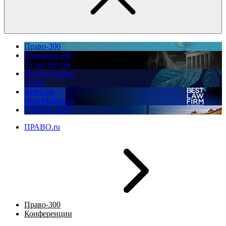
Право-300
Юррынок РФ:
35 лет спустя
Экологическое
право
Best Law
Firm Marketing
ПМЮФ 2026
ПРАВО.ru
Право-300
Конференции