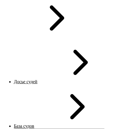
Досье судей
База судов