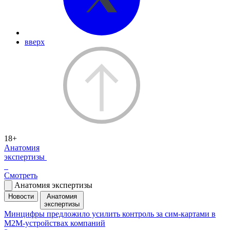
вверх
18+
Анатомия
экспертизы
Смотреть
Анатомия экспертизы
Новости
Анатомия
экспертизы
Минцифры предложило усилить контроль за сим-картами в
M2M-устройствах компаний