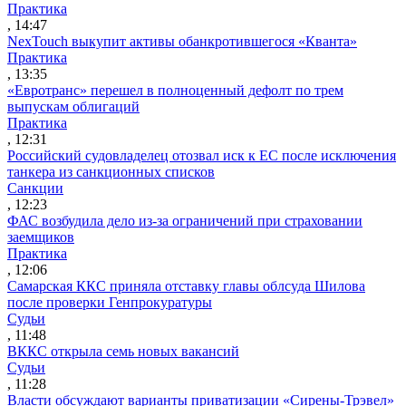
Практика
, 14:47
NexTouch выкупит активы обанкротившегося «Кванта»
Практика
, 13:35
«Евротранс» перешел в полноценный дефолт по трем
выпускам облигаций
Практика
, 12:31
Российский судовладелец отозвал иск к ЕС после исключения
танкера из санкционных списков
Санкции
, 12:23
ФАС возбудила дело из-за ограничений при страховании
заемщиков
Практика
, 12:06
Самарская ККС приняла отставку главы облсуда Шилова
после проверки Генпрокуратуры
Судьи
, 11:48
ВККС открыла семь новых вакансий
Судьи
, 11:28
Власти обсуждают варианты приватизации «Сирены-Трэвел»