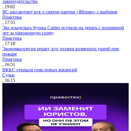
Законодательство
, 19:02
ВС рассмотрит иск о снятии партии «Яблоко» с выборов
Практика
, 17:55
Экс-владельца бутика Cartier осудили на девять с половиной
лет за таможенную схему
Практика
, 17:18
Экономколлегия решит, кто должен возмещать ущерб при
пожаре
Практика
, 16:51
ВККС открыла семь новых вакансий
Судьи
, 16:15