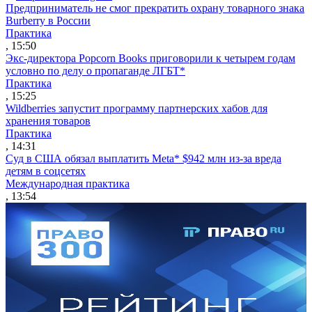
Предприниматель не смог прекратить охрану товарного знака
Burberry в России
Практика
, 15:50
Экс-директора Popcorn Books приговорили к четырем годам
условно по делу о пропаганде ЛГБТ*
Практика
, 15:25
Wildberries запустит программу партнерских хабов для
хранения товаров
Практика
, 14:31
Суд в США обязал выплатить Meta* $942 млн из-за вреда
детям в соцсетях
Международная практика
, 13:54