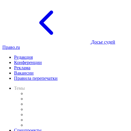
Досье судей
Право.ru
Редакция
Конференции
Реклама
Вакансии
Правила перепечатки
Темы
Практика
Законодательство
Процесс
Исследования
Рынок юридических услуг
Юридическое сообщество
Важнейшие правовые темы в прессе
Спецпроекты