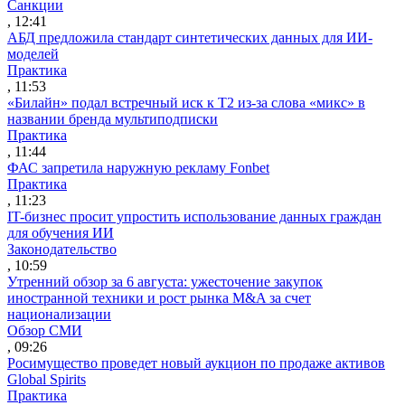
Санкции
, 12:41
АБД предложила стандарт синтетических данных для ИИ-
моделей
Практика
, 11:53
«Билайн» подал встречный иск к Т2 из-за слова «микс» в
названии бренда мультиподписки
Практика
, 11:44
ФАС запретила наружную рекламу Fonbet
Практика
, 11:23
IT-бизнес просит упростить использование данных граждан
для обучения ИИ
Законодательство
, 10:59
Утренний обзор за 6 августа: ужесточение закупок
иностранной техники и рост рынка M&A за счет
национализации
Обзор СМИ
, 09:26
Росимущество проведет новый аукцион по продаже активов
Global Spirits
Практика