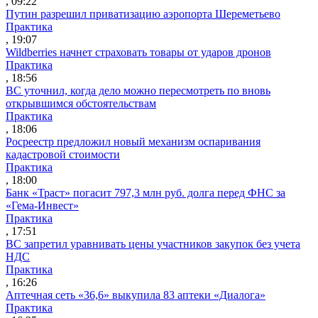
, 09:22
Путин разрешил приватизацию аэропорта Шереметьево
Практика
, 19:07
Wildberries начнет страховать товары от ударов дронов
Практика
, 18:56
ВС уточнил, когда дело можно пересмотреть по вновь
открывшимся обстоятельствам
Практика
, 18:06
Росреестр предложил новый механизм оспаривания
кадастровой стоимости
Практика
, 18:00
Банк «Траст» погасит 797,3 млн руб. долга перед ФНС за
«Гема-Инвест»
Практика
, 17:51
ВС запретил уравнивать цены участников закупок без учета
НДС
Практика
, 16:26
Аптечная сеть «36,6» выкупила 83 аптеки «Диалога»
Практика