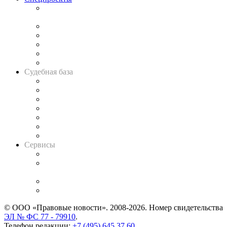
Подкаст «В здравом уме
и твёрдой памяти»
Legal Design
Банкротная панорама
Советы для литигаторов
Сговоры на торгах
Авто
Судебная база
Картотека арбитражных дел
Решения арбитражных судов
Календарь рассмотрения арбитражных дел
Досье судей
Информация о судах
RSS лента новостей
Вакансии для юристов
Сервисы
Справочно-правовая система
Casebook: мониторинг дел
и компаний
Caselook: поиск и анализ практики
CASE.ONE: управление юридической службой
© ООО «Правовые новости». 2008-2026.
Номер свидетельства
ЭЛ № ФС 77 - 79910
.
Телефон редакции:
+7 (495) 645 37 60