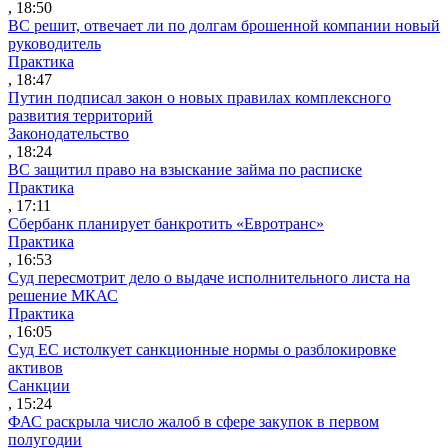
, 18:50
ВС решит, отвечает ли по долгам брошенной компании новый
руководитель
Практика
, 18:47
Путин подписал закон о новых правилах комплексного
развития территорий
Законодательство
, 18:24
ВС защитил право на взыскание займа по расписке
Практика
, 17:11
Сбербанк планирует банкротить «Евротранс»
Практика
, 16:53
Суд пересмотрит дело о выдаче исполнительного листа на
решение МКАС
Практика
, 16:05
Суд ЕС истолкует санкционные нормы о разблокировке
активов
Санкции
, 15:24
ФАС раскрыла число жалоб в сфере закупок в первом
полугодии