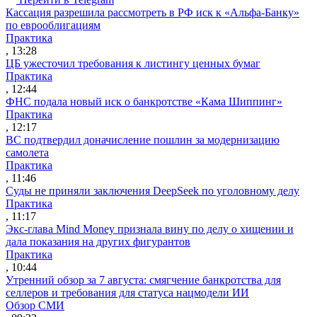
Кассация разрешила рассмотреть в РФ иск к «Альфа-Банку»
по еврооблигациям
Практика
, 13:28
ЦБ ужесточил требования к листингу ценных бумаг
Практика
, 12:44
ФНС подала новый иск о банкротстве «Кама Шиппинг»
Практика
, 12:17
ВС подтвердил доначисление пошлин за модернизацию
самолета
Практика
, 11:46
Суды не приняли заключения DeepSeek по уголовному делу
Практика
, 11:17
Экс-глава Mind Money признала вину по делу о хищении и
дала показания на других фигурантов
Практика
, 10:44
Утренний обзор за 7 августа: смягчение банкротства для
селлеров и требования для статуса нацмодели ИИ
Обзор СМИ