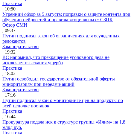
Практика
, 10:50
Утренний обзор за 5 августа: поправки о защите контента при
обучении нейросетей и правила «социальных» СЗПК
Обзор СМИ
, 09:37
Путин подписал закон об ограничениях для осужденных
релокантов
Законодательство
, 19:32
ВС напомнил, что прекращение уголовного дела не
исключает взыскания ущерба
Практика
, 18:02
Путин освободил государство от обязательной оферты
миноритариям при передаче акций
Законодательство
, 17:16
Путин подписал закон о мониторинге цен на продукты по
всей цепочке поставок
Практика
, 16:44
Прокуратура подала иск к структуре группы «Илим» на 1,8
млрд руб.
Практика