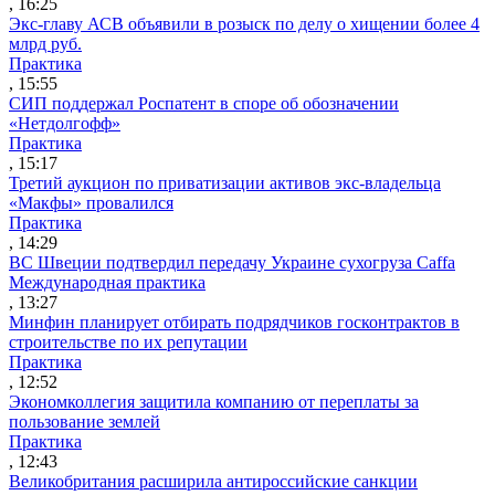
, 16:25
Экс-главу АСВ объявили в розыск по делу о хищении более 4
млрд руб.
Практика
, 15:55
СИП поддержал Роспатент в споре об обозначении
«Нетдолгофф»
Практика
, 15:17
Третий аукцион по приватизации активов экс-владельца
«Макфы» провалился
Практика
, 14:29
ВС Швеции подтвердил передачу Украине сухогруза Caffa
Международная практика
, 13:27
Минфин планирует отбирать подрядчиков госконтрактов в
строительстве по их репутации
Практика
, 12:52
Экономколлегия защитила компанию от переплаты за
пользование землей
Практика
, 12:43
Великобритания расширила антироссийские санкции