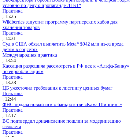
условно по делу о пропаганде ЛГБТ*
Практика
, 15:25
Wildberries запустит программу партнерских хабов для
хранения товаров
Практика
, 14:31
Суд в США обязал выплатить Meta* $942 млн из-за вреда
детям в соцсетях
Международная практика
, 13:54
Кассация разрешила рассмотреть в РФ иск к «Альфа-Банку»
по еврооблигациям
Практика
, 13:28
ЦБ ужесточил требования к листингу ценных бумаг
Практика
, 12:44
ФНС подала новый иск о банкротстве «Кама Шиппинг»
Практика
, 12:17
ВС подтвердил доначисление пошлин за модернизацию
самолета
Практика