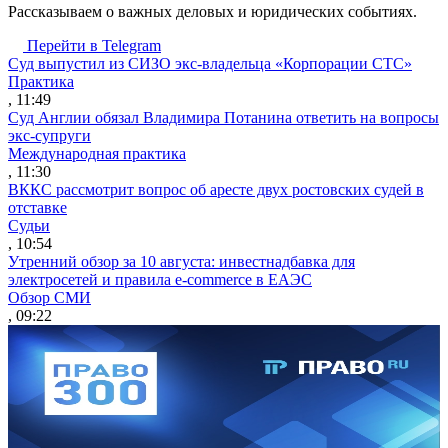
Рассказываем о важных деловых и юридических событиях.
Перейти в Telegram
Суд выпустил из СИЗО экс-владельца «Корпорации СТС»
Практика
, 11:49
Суд Англии обязал Владимира Потанина ответить на вопросы
экс-супруги
Международная практика
, 11:30
ВККС рассмотрит вопрос об аресте двух ростовских судей в
отставке
Судьи
, 10:54
Утренний обзор за 10 августа: инвестнадбавка для
электросетей и правила e-commerce в ЕАЭС
Обзор СМИ
, 09:22