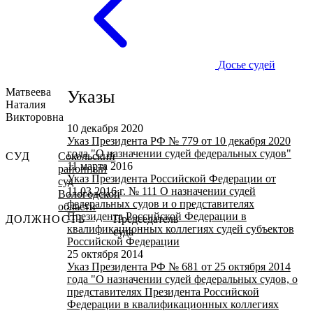
Досье судей
Матвеева
Указы
Наталия
Викторовна
10 декабря 2020
Указ Президента РФ № 779 от 10 декабря 2020
года "О назначении судей федеральных судов"
СУД
Сокольский
11 марта 2016
районный
Указ Президента Российской Федерации от
суд
11.03.2016 г. № 111 О назначении судей
Вологодской
федеральных судов и о представителях
области
Президента Российской Федерации в
ДОЛЖНОСТЬ
Председатель
квалификационных коллегиях судей субъектов
суда
Российской Федерации
25 октября 2014
Указ Президента РФ № 681 от 25 октября 2014
года "О назначении судей федеральных судов, о
представителях Президента Российской
Федерации в квалификационных коллегиях