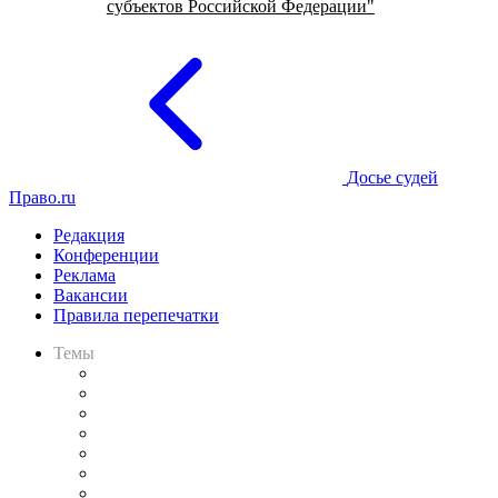
субъектов Российской Федерации"
Досье судей
Право.ru
Редакция
Конференции
Реклама
Вакансии
Правила перепечатки
Темы
Практика
Законодательство
Процесс
Исследования
Рынок юридических услуг
Юридическое сообщество
Важнейшие правовые темы в прессе