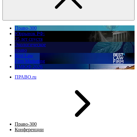
Право-300
Юррынок РФ:
35 лет спустя
Экологическое
право
Best Law
Firm Marketing
ПМЮФ 2026
ПРАВО.ru
Право-300
Конференции