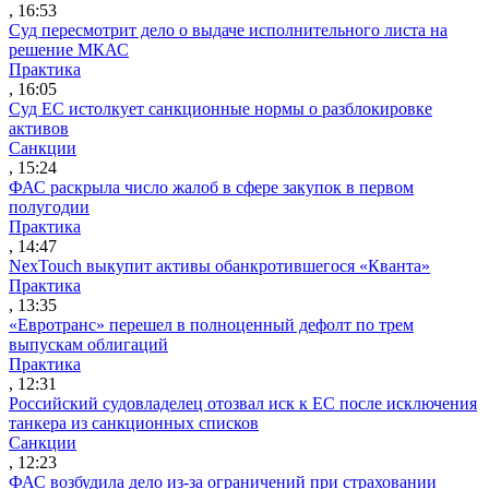
, 16:53
Суд пересмотрит дело о выдаче исполнительного листа на
решение МКАС
Практика
, 16:05
Суд ЕС истолкует санкционные нормы о разблокировке
активов
Санкции
, 15:24
ФАС раскрыла число жалоб в сфере закупок в первом
полугодии
Практика
, 14:47
NexTouch выкупит активы обанкротившегося «Кванта»
Практика
, 13:35
«Евротранс» перешел в полноценный дефолт по трем
выпускам облигаций
Практика
, 12:31
Российский судовладелец отозвал иск к ЕС после исключения
танкера из санкционных списков
Санкции
, 12:23
ФАС возбудила дело из-за ограничений при страховании