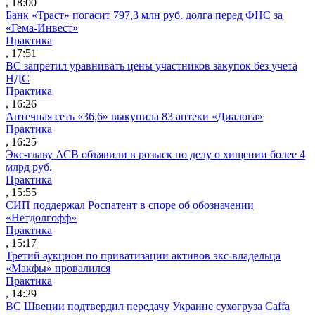
, 18:00
Банк «Траст» погасит 797,3 млн руб. долга перед ФНС за
«Гема-Инвест»
Практика
, 17:51
ВС запретил уравнивать цены участников закупок без учета
НДС
Практика
, 16:26
Аптечная сеть «36,6» выкупила 83 аптеки «Диалога»
Практика
, 16:25
Экс-главу АСВ объявили в розыск по делу о хищении более 4
млрд руб.
Практика
, 15:55
СИП поддержал Роспатент в споре об обозначении
«Нетдолгофф»
Практика
, 15:17
Третий аукцион по приватизации активов экс-владельца
«Макфы» провалился
Практика
, 14:29
ВС Швеции подтвердил передачу Украине сухогруза Caffa