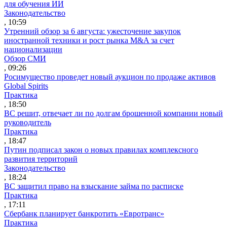
для обучения ИИ
Законодательство
, 10:59
Утренний обзор за 6 августа: ужесточение закупок
иностранной техники и рост рынка M&A за счет
национализации
Обзор СМИ
, 09:26
Росимущество проведет новый аукцион по продаже активов
Global Spirits
Практика
, 18:50
ВС решит, отвечает ли по долгам брошенной компании новый
руководитель
Практика
, 18:47
Путин подписал закон о новых правилах комплексного
развития территорий
Законодательство
, 18:24
ВС защитил право на взыскание займа по расписке
Практика
, 17:11
Сбербанк планирует банкротить «Евротранс»
Практика