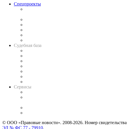
Спецпроекты
Подкаст «В здравом уме
и твёрдой памяти»
Legal Design
Банкротная панорама
Советы для литигаторов
Сговоры на торгах
Авто
Судебная база
Картотека арбитражных дел
Решения арбитражных судов
Календарь рассмотрения арбитражных дел
Досье судей
Информация о судах
RSS лента новостей
Вакансии для юристов
Сервисы
Справочно-правовая система
Casebook: мониторинг дел
и компаний
Caselook: поиск и анализ практики
CASE.ONE: управление юридической службой
© ООО «Правовые новости». 2008-2026.
Номер свидетельства
ЭЛ № ФС 77 - 79910
.