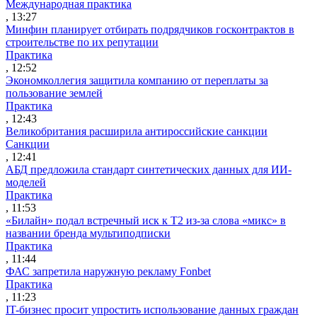
Международная практика
, 13:27
Минфин планирует отбирать подрядчиков госконтрактов в
строительстве по их репутации
Практика
, 12:52
Экономколлегия защитила компанию от переплаты за
пользование землей
Практика
, 12:43
Великобритания расширила антироссийские санкции
Санкции
, 12:41
АБД предложила стандарт синтетических данных для ИИ-
моделей
Практика
, 11:53
«Билайн» подал встречный иск к Т2 из-за слова «микс» в
названии бренда мультиподписки
Практика
, 11:44
ФАС запретила наружную рекламу Fonbet
Практика
, 11:23
IT-бизнес просит упростить использование данных граждан