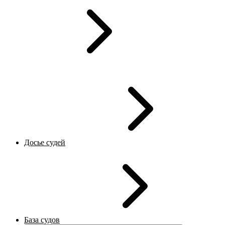
Досье судей
База судов