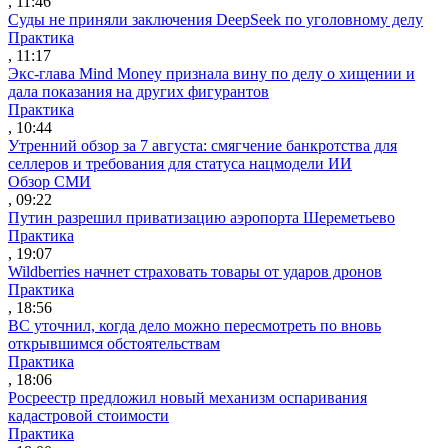
, 11:46
Суды не приняли заключения DeepSeek по уголовному делу
Практика
, 11:17
Экс-глава Mind Money признала вину по делу о хищении и
дала показания на других фигурантов
Практика
, 10:44
Утренний обзор за 7 августа: смягчение банкротства для
селлеров и требования для статуса нацмодели ИИ
Обзор СМИ
, 09:22
Путин разрешил приватизацию аэропорта Шереметьево
Практика
, 19:07
Wildberries начнет страховать товары от ударов дронов
Практика
, 18:56
ВС уточнил, когда дело можно пересмотреть по вновь
открывшимся обстоятельствам
Практика
, 18:06
Росреестр предложил новый механизм оспаривания
кадастровой стоимости
Практика