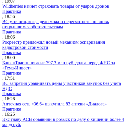
, 19:07
Wildberries начнет страховать товары от ударов дронов
Практика
, 18:56
ВС уточнил, когда дело можно пересмотреть по вновь
открывшимся обстоятельствам
Практика
, 18:06
Росреестр предложил новый механизм оспаривания
кадастровой стоимости
Практика
, 18:00
Банк «Траст» погасит 797,3 млн руб. долга перед ФНС за
«Гема-Инвест»
Практика
, 17:51
ВС запретил уравнивать цены участников закупок без учета
НДС
Практика
, 16:26
Аптечная сеть «36,6» выкупила 83 аптеки «Диалога»
Практика
, 16:25
Экс-главу АСВ объявили в розыск по делу о хищении более 4
млрд руб.