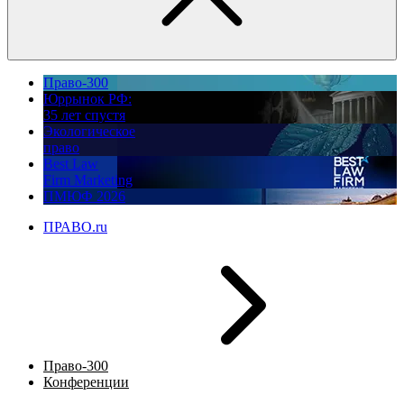
Право-300
Юррынок РФ:
35 лет спустя
Экологическое
право
Best Law
Firm Marketing
ПМЮФ 2026
ПРАВО.ru
Право-300
Конференции