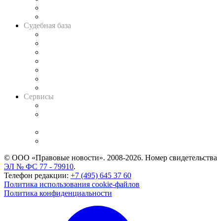
Сговоры на торгах
Авто
Судебная база
Картотека арбитражных дел
Решения арбитражных судов
Календарь рассмотрения арбитражных дел
Досье судей
Информация о судах
RSS лента новостей
Вакансии для юристов
Сервисы
Справочно-правовая система
Casebook: мониторинг дел
и компаний
Caselook: поиск и анализ практики
CASE.ONE: управление юридической службой
© ООО «Правовые новости». 2008-2026.
Номер свидетельства
ЭЛ № ФС 77 - 79910
.
Телефон редакции:
+7 (495) 645 37 60
Политика использования cookie-файлов
Политика конфиденциальности