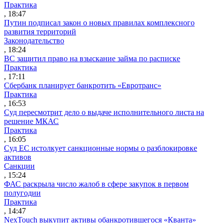
Практика
, 18:47
Путин подписал закон о новых правилах комплексного
развития территорий
Законодательство
, 18:24
ВС защитил право на взыскание займа по расписке
Практика
, 17:11
Сбербанк планирует банкротить «Евротранс»
Практика
, 16:53
Суд пересмотрит дело о выдаче исполнительного листа на
решение МКАС
Практика
, 16:05
Суд ЕС истолкует санкционные нормы о разблокировке
активов
Санкции
, 15:24
ФАС раскрыла число жалоб в сфере закупок в первом
полугодии
Практика
, 14:47
NexTouch выкупит активы обанкротившегося «Кванта»