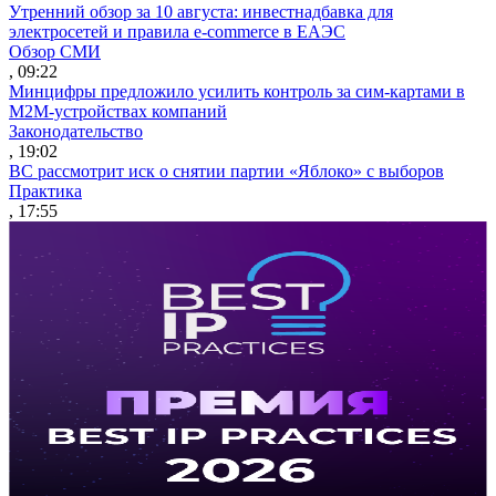
Утренний обзор за 10 августа: инвестнадбавка для
электросетей и правила e-commerce в ЕАЭС
Обзор СМИ
, 09:22
Минцифры предложило усилить контроль за сим-картами в
M2M-устройствах компаний
Законодательство
, 19:02
ВС рассмотрит иск о снятии партии «Яблоко» с выборов
Практика
, 17:55