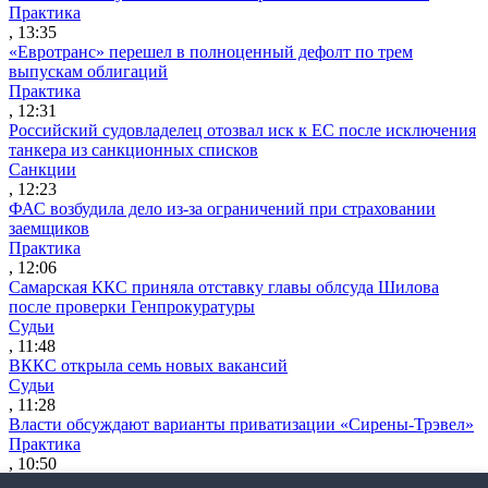
Практика
, 13:35
«Евротранс» перешел в полноценный дефолт по трем
выпускам облигаций
Практика
, 12:31
Российский судовладелец отозвал иск к ЕС после исключения
танкера из санкционных списков
Санкции
, 12:23
ФАС возбудила дело из-за ограничений при страховании
заемщиков
Практика
, 12:06
Самарская ККС приняла отставку главы облсуда Шилова
после проверки Генпрокуратуры
Судьи
, 11:48
ВККС открыла семь новых вакансий
Судьи
, 11:28
Власти обсуждают варианты приватизации «Сирены-Трэвел»
Практика
, 10:50
Утренний обзор за 5 августа: поправки о защите контента при