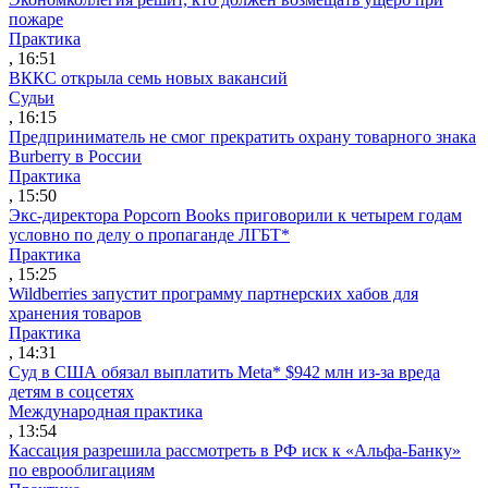
пожаре
Практика
, 16:51
ВККС открыла семь новых вакансий
Судьи
, 16:15
Предприниматель не смог прекратить охрану товарного знака
Burberry в России
Практика
, 15:50
Экс-директора Popcorn Books приговорили к четырем годам
условно по делу о пропаганде ЛГБТ*
Практика
, 15:25
Wildberries запустит программу партнерских хабов для
хранения товаров
Практика
, 14:31
Суд в США обязал выплатить Meta* $942 млн из-за вреда
детям в соцсетях
Международная практика
, 13:54
Кассация разрешила рассмотреть в РФ иск к «Альфа-Банку»
по еврооблигациям