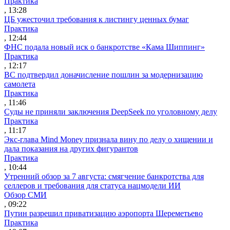
Практика
, 13:28
ЦБ ужесточил требования к листингу ценных бумаг
Практика
, 12:44
ФНС подала новый иск о банкротстве «Кама Шиппинг»
Практика
, 12:17
ВС подтвердил доначисление пошлин за модернизацию
самолета
Практика
, 11:46
Суды не приняли заключения DeepSeek по уголовному делу
Практика
, 11:17
Экс-глава Mind Money признала вину по делу о хищении и
дала показания на других фигурантов
Практика
, 10:44
Утренний обзор за 7 августа: смягчение банкротства для
селлеров и требования для статуса нацмодели ИИ
Обзор СМИ
, 09:22
Путин разрешил приватизацию аэропорта Шереметьево
Практика