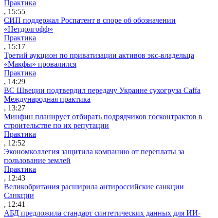
Практика
, 15:55
СИП поддержал Роспатент в споре об обозначении
«Нетдолгофф»
Практика
, 15:17
Третий аукцион по приватизации активов экс-владельца
«Макфы» провалился
Практика
, 14:29
ВС Швеции подтвердил передачу Украине сухогруза Caffa
Международная практика
, 13:27
Минфин планирует отбирать подрядчиков госконтрактов в
строительстве по их репутации
Практика
, 12:52
Экономколлегия защитила компанию от переплаты за
пользование землей
Практика
, 12:43
Великобритания расширила антироссийские санкции
Санкции
, 12:41
АБД предложила стандарт синтетических данных для ИИ-