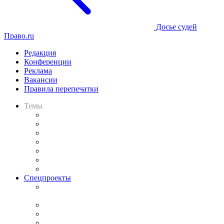
Досье судей
Право.ru
Редакция
Конференции
Реклама
Вакансии
Правила перепечатки
Темы
Практика
Законодательство
Процесс
Исследования
Рынок юридических услуг
Юридическое сообщество
Важнейшие правовые темы в прессе
Спецпроекты
Подкаст «В здравом уме
и твёрдой памяти»
Legal Design
Банкротная панорама
Советы для литигаторов