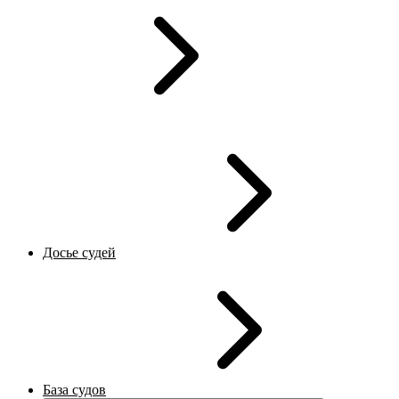
Досье судей
База судов