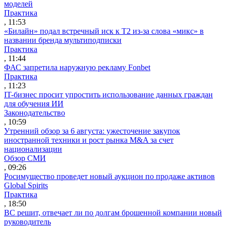
моделей
Практика
, 11:53
«Билайн» подал встречный иск к Т2 из-за слова «микс» в
названии бренда мультиподписки
Практика
, 11:44
ФАС запретила наружную рекламу Fonbet
Практика
, 11:23
IT-бизнес просит упростить использование данных граждан
для обучения ИИ
Законодательство
, 10:59
Утренний обзор за 6 августа: ужесточение закупок
иностранной техники и рост рынка M&A за счет
национализации
Обзор СМИ
, 09:26
Росимущество проведет новый аукцион по продаже активов
Global Spirits
Практика
, 18:50
ВС решит, отвечает ли по долгам брошенной компании новый
руководитель