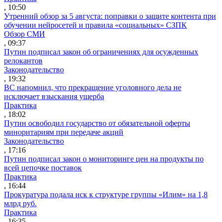
, 10:50
Утренний обзор за 5 августа: поправки о защите контента при
обучении нейросетей и правила «социальных» СЗПК
Обзор СМИ
, 09:37
Путин подписал закон об ограничениях для осужденных
релокантов
Законодательство
, 19:32
ВС напомнил, что прекращение уголовного дела не
исключает взыскания ущерба
Практика
, 18:02
Путин освободил государство от обязательной оферты
миноритариям при передаче акций
Законодательство
, 17:16
Путин подписал закон о мониторинге цен на продукты по
всей цепочке поставок
Практика
, 16:44
Прокуратура подала иск к структуре группы «Илим» на 1,8
млрд руб.
Практика
, 16:35