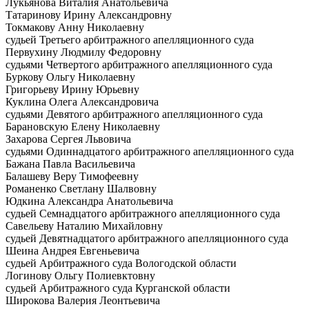
Лукьянова Виталия Анатольевича
Татаринову Ирину Александровну
Токмакову Анну Николаевну
судьей Третьего арбитражного апелляционного суда
Первухину Людмилу Федоровну
судьями Четвертого арбитражного апелляционного суда
Буркову Ольгу Николаевну
Григорьеву Ирину Юрьевну
Куклина Олега Александровича
судьями Девятого арбитражного апелляционного суда
Барановскую Елену Николаевну
Захарова Сергея Львовича
судьями Одиннадцатого арбитражного апелляционного суда
Бажана Павла Васильевича
Балашеву Веру Тимофеевну
Романенко Светлану Шалвовну
Юдкина Александра Анатольевича
судьей Семнадцатого арбитражного апелляционного суда
Савельеву Наталию Михайловну
судьей Девятнадцатого арбитражного апелляционного суда
Шеина Андрея Евгеньевича
судьей Арбитражного суда Вологодской области
Логинову Ольгу Полиевктовну
судьей Арбитражного суда Курганской области
Широкова Валерия Леонтьевича