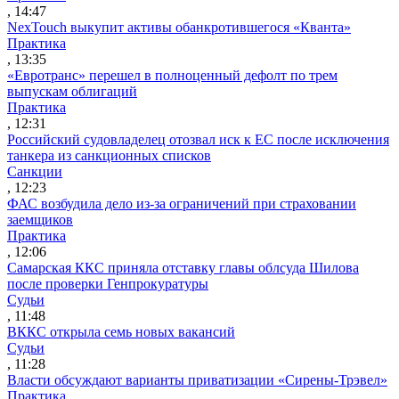
, 14:47
NexTouch выкупит активы обанкротившегося «Кванта»
Практика
, 13:35
«Евротранс» перешел в полноценный дефолт по трем
выпускам облигаций
Практика
, 12:31
Российский судовладелец отозвал иск к ЕС после исключения
танкера из санкционных списков
Санкции
, 12:23
ФАС возбудила дело из-за ограничений при страховании
заемщиков
Практика
, 12:06
Самарская ККС приняла отставку главы облсуда Шилова
после проверки Генпрокуратуры
Судьи
, 11:48
ВККС открыла семь новых вакансий
Судьи
, 11:28
Власти обсуждают варианты приватизации «Сирены-Трэвел»
Практика