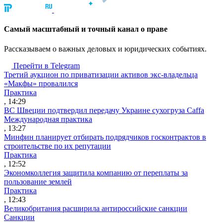
Cамый масштабный и точный канал о праве
Рассказываем о важных деловых и юридических событиях.
Перейти в Telegram
Третий аукцион по приватизации активов экс-владельца
«Макфы» провалился
Практика
, 14:29
ВС Швеции подтвердил передачу Украине сухогруза Caffa
Международная практика
, 13:27
Минфин планирует отбирать подрядчиков госконтрактов в
строительстве по их репутации
Практика
, 12:52
Экономколлегия защитила компанию от переплаты за
пользование землей
Практика
, 12:43
Великобритания расширила антироссийские санкции
Санкции