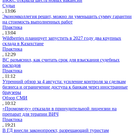
ВККС открыла шесть новых вакансий
Судьи
, 13:06
Экономколлегия решит, можно ли уменьшить сумму гарантии
на стоимость выполненных работ
Практика
, 13:04
Wildberries планирует запустить в 2027 году два крупных
склада в Казахстане
Практика
, 12:29
ВС разъяснил, как считать срок для взыскания судебных
расходов
Практика
, 11:12
Утренний обзор за 4 августа: усиление контроля за сделкам
бизнеса и ограничение доступа к банкам через иностранные
браузеры
Обзор СМИ
, 10:12
«Промомеду» отказали в принудительной лицензии на
препарат для терапии ВИЧ
Практика
, 19:21
В ГД внесли законопроект, разрешающий туристам