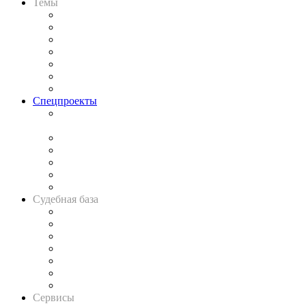
Темы
Практика
Законодательство
Процесс
Исследования
Рынок юридических услуг
Юридическое сообщество
Важнейшие правовые темы в прессе
Спецпроекты
Подкаст «В здравом уме
и твёрдой памяти»
Legal Design
Банкротная панорама
Советы для литигаторов
Сговоры на торгах
Авто
Судебная база
Картотека арбитражных дел
Решения арбитражных судов
Календарь рассмотрения арбитражных дел
Досье судей
Информация о судах
RSS лента новостей
Вакансии для юристов
Сервисы