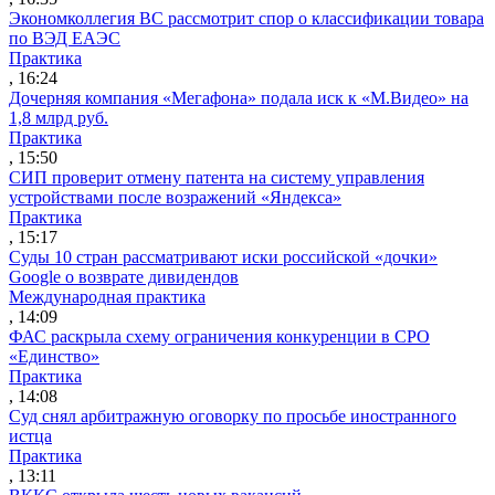
Экономколлегия ВС рассмотрит спор о классификации товара
по ВЭД ЕАЭС
Практика
, 16:24
Дочерняя компания «Мегафона» подала иск к «М.Видео» на
1,8 млрд руб.
Практика
, 15:50
СИП проверит отмену патента на систему управления
устройствами после возражений «Яндекса»
Практика
, 15:17
Суды 10 стран рассматривают иски российской «дочки»
Google о возврате дивидендов
Международная практика
, 14:09
ФАС раскрыла схему ограничения конкуренции в СРО
«Единство»
Практика
, 14:08
Суд снял арбитражную оговорку по просьбе иностранного
истца
Практика
, 13:11