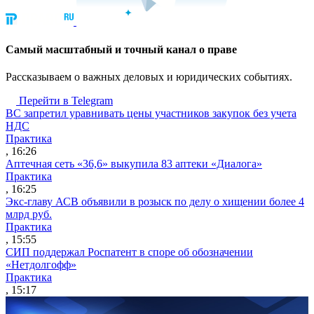
Cамый масштабный и точный канал о праве
Рассказываем о важных деловых и юридических событиях.
Перейти в Telegram
ВС запретил уравнивать цены участников закупок без учета
НДС
Практика
, 16:26
Аптечная сеть «36,6» выкупила 83 аптеки «Диалога»
Практика
, 16:25
Экс-главу АСВ объявили в розыск по делу о хищении более 4
млрд руб.
Практика
, 15:55
СИП поддержал Роспатент в споре об обозначении
«Нетдолгофф»
Практика
, 15:17