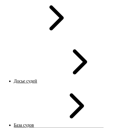
Досье судей
База судов