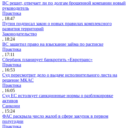
ВС решит, отвечает ли по долгам брошенной компании новый
руководитель
Практика
, 18:47
Путин подписал закон о новых правилах комплексного
развития территорий
Законодательство
, 18:24
ВС защитил право на взыскание займа по расписке
Практика
, 17:11
Сбербанк планирует банкротить «Евротранс»
Практика
, 16:53
Суд пересмотрит дело о выдаче исполнительного листа на
решение МКАС
Практика
, 16:05
Суд ЕС истолкует санкционные нормы о разблокировке
активов
Санкции
, 15:24
ФАС раскрыла число жалоб в сфере закупок в первом
полугодии
Практика