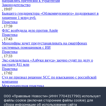
направлять претензии к турагентам
Законодательство
, 19:07
Бывшего гендиректора «Облкоммунэнерго» подозревают в
хищении 1 млрд руб.
Практика
, 17:59
ФАС возбудила дело против Apple
Практика
, 17:43
Минцифры хочет предустанавливать на смартфонах
системных помощников с ИИ
Практика
, 17:33
Экс-совладельца «Азбуки вкуса» заочно судят по делу о
растрате $11 млн
Практика
, 17:02
Суд не признал решение SCC по взысканию с российской
компании
Международная практика
, 17:01
Дроны могут начать применять для фиксации нарушений
ООО «Правовые Новости» (ИНН 7704317790) использует
ПДД
файлы cookie (включая сторонние файлы cookie) для
Практика
сбора информации об использовании сайта