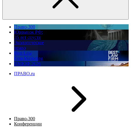
Право-300
Юррынок РФ:
35 лет спустя
Экологическое
право
Best Law
Firm Marketing
ПМЮФ 2026
ПРАВО.ru
Право-300
Конференции