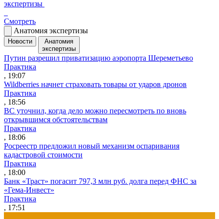
экспертизы
Смотреть
Анатомия экспертизы
Новости
Анатомия
экспертизы
Путин разрешил приватизацию аэропорта Шереметьево
Практика
, 19:07
Wildberries начнет страховать товары от ударов дронов
Практика
, 18:56
ВС уточнил, когда дело можно пересмотреть по вновь
открывшимся обстоятельствам
Практика
, 18:06
Росреестр предложил новый механизм оспаривания
кадастровой стоимости
Практика
, 18:00
Банк «Траст» погасит 797,3 млн руб. долга перед ФНС за
«Гема-Инвест»
Практика
, 17:51