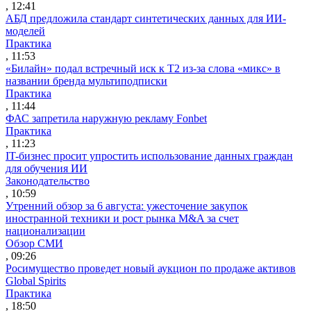
, 12:41
АБД предложила стандарт синтетических данных для ИИ-
моделей
Практика
, 11:53
«Билайн» подал встречный иск к Т2 из-за слова «микс» в
названии бренда мультиподписки
Практика
, 11:44
ФАС запретила наружную рекламу Fonbet
Практика
, 11:23
IT-бизнес просит упростить использование данных граждан
для обучения ИИ
Законодательство
, 10:59
Утренний обзор за 6 августа: ужесточение закупок
иностранной техники и рост рынка M&A за счет
национализации
Обзор СМИ
, 09:26
Росимущество проведет новый аукцион по продаже активов
Global Spirits
Практика
, 18:50