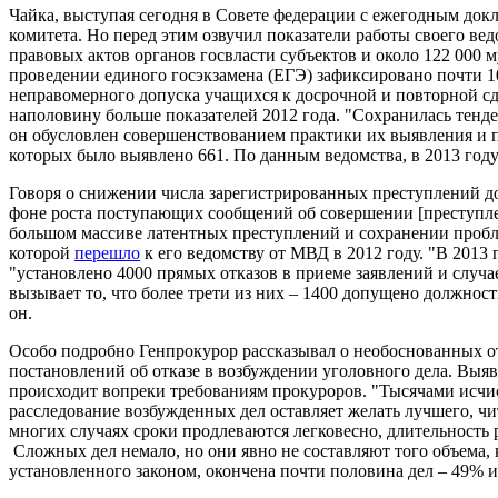
Чайка, выступая сегодня в Совете федерации с ежегодным док
комитета. Но перед этим озвучил показатели работы своего ве
правовых актов органов госвласти субъектов и около 122 000
проведении единого госэкзамена (ЕГЭ) зафиксировано почти 1
неправомерного допуска учащихся к досрочной и повторной сда
наполовину больше показателей 2012 года. "Сохранилась тенде
он обусловлен совершенствованием практики их выявления и пр
которых было выявлено 661. По данным ведомства, в 2013 году
Говоря о снижении числа зарегистрированных преступлений до 
фоне роста поступающих сообщений об совершении [преступлен
большом массиве латентных преступлений и сохранении пробле
которой
перешло
к его ведомству от МВД в 2012 году. "В 2013
"установлено 4000 прямых отказов в приеме заявлений и случ
вызывает то, что более трети из них – 1400 допущено должнос
он.
Особо подробно Генпрокурор рассказывал о необоснованных от
постановлений об отказе в возбуждении уголовного дела. Выяв
происходит вопреки требованиям прокуроров. "Тысячами исчисл
расследование возбужденных дел оставляет желать лучшего, чи
многих случаях сроки продлеваются легковесно, длительность
Сложных дел немало, но они явно не составляют того объема, 
установленного законом, окончена почти половина дел – 49% и