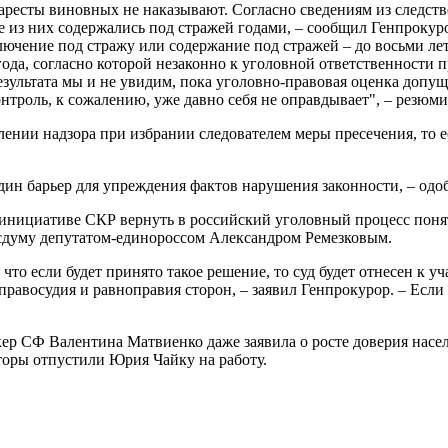
 аресты виновных не наказывают. Согласно сведениям из следст
е из них содержались под стражей годами, – сообщил Генпроку
ключение под стражу или содержание под стражей – до восьми ле
года, согласно которой незаконно к уголовной ответственности 
результата мы и не увидим, пока уголовно-правовая оценка доп
троль, к сожалению, уже давно себя не оправдывает", – резюм
ении надзора при избрании следователем меры пресечения, то ес
дин барьер для упреждения фактов нарушения законности, – одо
нициативе СКР вернуть в российский уголовный процесс понятия
сдуму депутатом-единороссом Александром Ремезковым.
то если будет принято такое решение, то суд будет отнесен к уч
авосудия и равноправия сторон, – заявил Генпрокурор. – Если 
ер СФ Валентина Матвиенко даже заявила о росте доверия населе
торы отпустили Юрия Чайку на работу.