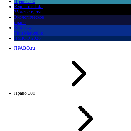
Право-300
Юррынок РФ:
35 лет спустя
Экологическое
право
Best Law
Firm Marketing
ПМЮФ 2026
ПРАВО.ru
Право-300