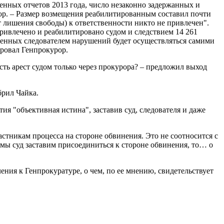
венных отчетов 2013 года, число незаконно задержанных и
рор. – Размер возмещения реабилитированным составил почти
т лишения свободы) к ответственности никто не привлечен".
привлечено и реабилитировано судом и следствием 14 261
ущенных следователем нарушений будет осуществляться самими
ировал Генпрокурор.
ть арест судом только через прокурора? – предложил выход
брил Чайка.
 "объективная истина", заставив суд, следователя и даже
астникам процесса на стороне обвинения. Это не соотносится с
мы суд заставим присоединиться к стороне обвинения, то… о
ния к Генпрокуратуре, о чем, по ее мнению, свидетельствует