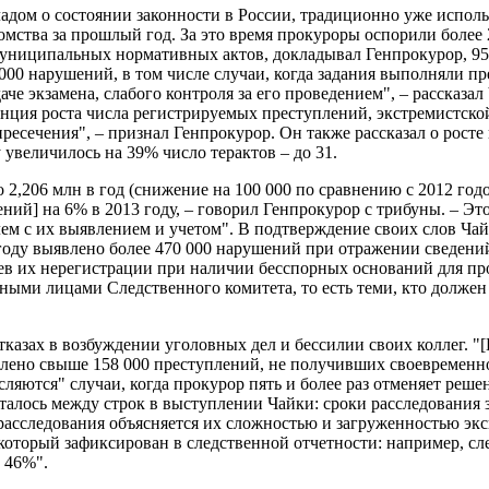
ладом о состоянии законности в России, традиционно уже испо
домства за прошлый год. За это время прокуроры оспорили боле
 муниципальных нормативных актов, докладывал Генпрокурор, 95
000 нарушений, в том числе случаи, когда задания выполняли п
че экзамена, слабого контроля за его проведением", – рассказа
нция роста числа регистрируемых преступлений, экстремистской
есечения", – признал Генпрокурор. Он также рассказал о росте
 увеличилось на 39% число терактов – до 31.
2,206 млн в год (снижение на 100 000 по сравнению с 2012 годо
ий] на 6% в 2013 году, – говорил Генпрокурор с трибуны. – Эт
м с их выявлением и учетом". В подтверждение своих слов Чай
 году выявлено более 470 000 нарушений при отражении сведений 
аев их нерегистрации при наличии бесспорных оснований для пр
тными лицами Следственного комитета, то есть теми, кто должен
казах в возбуждении уголовных дел и бессилии своих коллег. "
лено свыше 158 000 преступлений, не получивших своевременног
яются" случаи, когда прокурор пять и более раз отменяет решен
талось между строк в выступлении Чайки: сроки расследования 
 расследования объясняется их сложностью и загруженностью эк
который зафиксирован в следственной отчетности: например, сл
 46%".