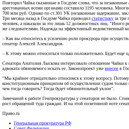
Повторил Чайка сказанные в Госдуме слова, что за незаконные
арестованных всеми органами составило 1195 человека. Многи
700 млн руб. Однако по ст.301 УК (незаконные задержание, за
Три месяца назад в Госдуме Чайка приводил
статистику
за три 
человек, а наказали за это лишь 12 должностных лиц. "Иного 
же следователями. Надежда на эффективный ведомственный кон
– Как вы относитесь к усилению роли прокурора при осуществл
сенатор Алексей Александров.
– К этому можно относиться только положительно. Будет еще о
Сенатора Анатолия Лыскова интересовало отношение Чайки к и
адвоката обвиняемого искать ее. Законопроект уже
внесен
в Го
"Мы крайнее отрицательно относимся к этому вопросу. Потому ч
конституционным принципом об осуществлении судом только пр
чем тогда говорить? Тогда будет обвинительный уклон".
Замечаний к работе Генпрокуратуры у сенаторов не было. Спик
рост обращений туда граждан. И на этой позитивной ноте сена
Право.ru
Генеральная прокуратура РФ
Совет Федерации