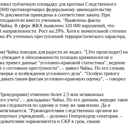
льзовал публичную площадку для критики Следственного
е 2600 противоречащих федеральному законодательству
% документов приведены в соответствие закону. При
реподаватели вместо учеников. "Выявлены факты
л Чайка. В сфере ЖКХ выявлено 320 000 нарушений, что
 направленности. Рост на 29%. Хотя в значительной степени
 на 4% учтенных преступлений террористического характера,
м) Чайка поводов для радости не видел. "[Это происходит] на
о убеждает в обоснованности позиции криминологов о
ка привел данные "уголовно-правовой статистики", ведение
о состоянии преступности", – заявил Чайка. По его словам,
оверки и возбуждения уголовного дела". "Особую тревогу
 давать таким фактам уголовно-правовую оценку", – говорил
[Прокурорами] отменено более 2,5 млн незаконных
о учета", – докладывал Чайка. По его данным, нередко такое
ия следователя по одному и тому же заявлению. Да и
затягиваются. "Руководителями следственных органов во
спертных учреждений, – доложил Генпрокурор сенаторам. –
едователями наркокомитета и СКР в срок, свыше