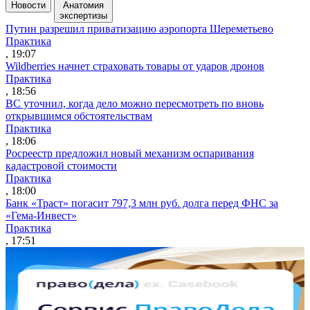
Новости
Анатомия
экспертизы
Путин разрешил приватизацию аэропорта Шереметьево
Практика
, 19:07
Wildberries начнет страховать товары от ударов дронов
Практика
, 18:56
ВС уточнил, когда дело можно пересмотреть по вновь
открывшимся обстоятельствам
Практика
, 18:06
Росреестр предложил новый механизм оспаривания
кадастровой стоимости
Практика
, 18:00
Банк «Траст» погасит 797,3 млн руб. долга перед ФНС за
«Гема-Инвест»
Практика
, 17:51