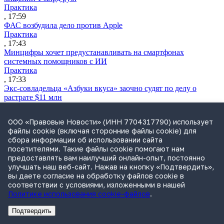
Практика
, 17:59
ФАС возбудила дело против Apple
Практика
, 17:43
Минцифры хочет предустанавливать на смартфонах
системных помощников с ИИ
Практика
, 17:33
Экс-совладельца «Азбуки вкуса» заочно судят по делу о
растрате $11 млн
Практика
, 17:02
ООО «Правовые Новости» (ИНН 7704317790) использует
Суд не признал решение SCC по взысканию с российской
файлы cookie (включая сторонние файлы cookie) для
компании
сбора информации об использовании сайта
Международная практика
посетителями. Такие файлы cookie помогают нам
, 17:01
предоставлять вам наилучший онлайн-опыт, постоянно
Дроны могут начать применять для фиксации нарушений
улучшать наш веб-сайт. Нажав на кнопку «Подтвердить»,
ПДД
вы даете согласие на обработку файлов cookie в
Практика
соответствии с условиями, изложенными в нашей
, 15:41
Политике использования cookie-файлов
.
Бывшего сенатора Сабадаша приговорили к 12 годам по делу
о хищении
Подтвердить
Практика
Реклама
Адвокатское бюро Санкт-Петербурга «Вертикаль» ИНН 7841290773
Реклама
АО"Право.ру" ИНН: 7708095468
, 15:29