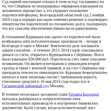
Суд первой инстанции отказал в этом истцу, сославшись на
то, что Сбербанк не инициировал обращения взыскания на
заложенное имущество, а это ухудшает положение
поручителей-физлиц. Белгородский областной суд 2 ноября
2010 года в порядке кассации изменил решение и подтвердил
обязательства поручителей по погашению долга, подчеркнув,
что все способы обеспечения обязательств равнозначны.
В отношении Курицына как одного из поручителей было
возбуждено пять исполнительных производств – четыре в
Белгороде и одно в Москве. Фактически долг погашался
одним способом – в течение 2013–2014 годов списывались
деньги со счета, открытого Курицыным в Сбербанке. Всего
было взыскано 650 000 руб. Поручитель счел такое списание
незаконным. Он является ветераном и инвалидом второй
группы в связи с военной травмой, и на счет Сбербанка ему
приходила пенсия по инвалидности. Курицын безрезультатно
написал в банк несколько писем с требованием вернуть
списанные средства и 16 мая 2014 года подал иск в
Гагаринский районный суд
Москвы.
В течение нескольких заседаний судья
Татьяна Басихина
пыталась разобраться в хитросплетениях пяти
исполнительных производств и внутренних банковских
документов. Были случаи, когда исполнительный лист