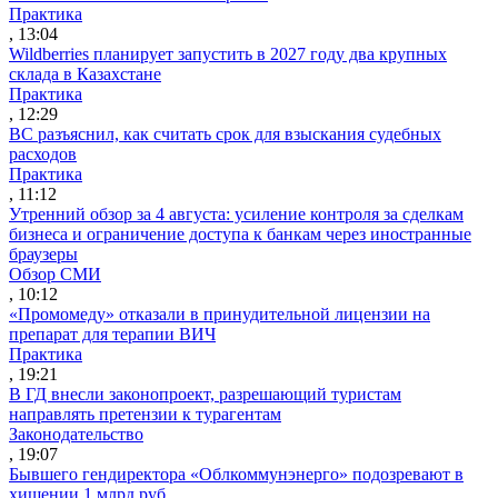
Практика
, 13:04
Wildberries планирует запустить в 2027 году два крупных
склада в Казахстане
Практика
, 12:29
ВС разъяснил, как считать срок для взыскания судебных
расходов
Практика
, 11:12
Утренний обзор за 4 августа: усиление контроля за сделкам
бизнеса и ограничение доступа к банкам через иностранные
браузеры
Обзор СМИ
, 10:12
«Промомеду» отказали в принудительной лицензии на
препарат для терапии ВИЧ
Практика
, 19:21
В ГД внесли законопроект, разрешающий туристам
направлять претензии к турагентам
Законодательство
, 19:07
Бывшего гендиректора «Облкоммунэнерго» подозревают в
хищении 1 млрд руб.