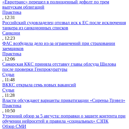
«Евротранс» перешел в полноценный дефолт по трем
выпускам облигаций
Практика
, 12:31
Российский судовладелец отозвал иск к ЕС после исключения
танкера из санкционных списков
Санкции
, 12:23
ФАС возбудила дело из-за ограничений при страховании
заемщиков
Практика
, 12:06
Самарская ККС приняла отставку главы облсуда Шилова
после проверки Генпрокуратуры
Судьи
, 11:48
ВККС открыла семь новых вакансий
Судьи
, 11:28
Власти обсуждают варианты приватизации «Сирены-Трэвел»
Практика
, 10:50
Утренний обзор за 5 августа: поправки о защите контента при
обучении нейросетей и правила «социальных» СЗПК
Обзор СМИ