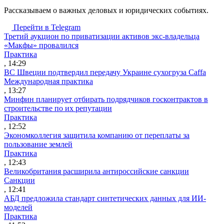
Рассказываем о важных деловых и юридических событиях.
Перейти в Telegram
Третий аукцион по приватизации активов экс-владельца
«Макфы» провалился
Практика
, 14:29
ВС Швеции подтвердил передачу Украине сухогруза Caffa
Международная практика
, 13:27
Минфин планирует отбирать подрядчиков госконтрактов в
строительстве по их репутации
Практика
, 12:52
Экономколлегия защитила компанию от переплаты за
пользование землей
Практика
, 12:43
Великобритания расширила антироссийские санкции
Санкции
, 12:41
АБД предложила стандарт синтетических данных для ИИ-
моделей
Практика