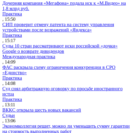
Дочерняя компания «Мегафона» подала иск к «М.Видео» на
1,8 млрд руб.
Практика
, 15:50
СИП проверит отмену патента на систему управления
устройствами после возражений «Яндекса»
Практика
, 15:17
Суды 10 стран рассматривают иски российской «дочки»
Google о возврате дивидендов
Международная практика
, 14:09
ФАС раскрыла схему ограничения конкуренции в СРО
«Единство»
Практика
, 14:08
Суд снял арбитражную оговорку по просьбе иностранного
истца
Практика
, 13:11
ВККС открыла шесть новых вакансий
Судьи
, 13:06
Экономколлегия решит, можно ли уменьшить сумму гарантии
на стоимость выполненных работ