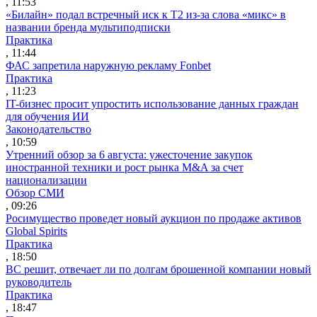
, 11:53
«Билайн» подал встречный иск к Т2 из-за слова «микс» в
названии бренда мультиподписки
Практика
, 11:44
ФАС запретила наружную рекламу Fonbet
Практика
, 11:23
IT-бизнес просит упростить использование данных граждан
для обучения ИИ
Законодательство
, 10:59
Утренний обзор за 6 августа: ужесточение закупок
иностранной техники и рост рынка M&A за счет
национализации
Обзор СМИ
, 09:26
Росимущество проведет новый аукцион по продаже активов
Global Spirits
Практика
, 18:50
ВС решит, отвечает ли по долгам брошенной компании новый
руководитель
Практика
, 18:47