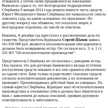
отзывался, а потом снова предъявлялся ко взысканию.
Выяснила судья и то, что белгородское подразделение
Сбербанка 9 января 2014 года решило вернуть часть средств.
Юрист Московского банка Сбербанка (не назвалась) не смогла
пояснить суду, на каком основании это произошло. По
другому вопросу она объявила, что посылала запрос в
белгородское отделение, но там ей не ответили.
Наконец, 8 декабря суд приступил к рассмотрению дела по
существу. Представитель Курицына
Сергей Шахов
заявил,
что 650 000 руб. являются неосновательным обогащением и
должны быть возвращены истцу. Он сослался на п. 3. ч. 1 ст.
101 ФЗ "Об исполнительном производстве".
Представитель Сбербанка не согласилась с доводами истца.
Она сказала, что для договора банковского вклада источник
поступления средств неважен и все они хранятся обезличенно
на одном счете. Банк только осуществляет списание средств
согласно исполнительным документам, а их основания не
проверяет. Противоправных действий банк не совершал. По
словам юриста Сбербанка, Курицын знал об исполнительных
производствах в отношении себя и должен был обратиться в
банк с заявлением до начала списаний, проявив разумную
осмотрительность и заботливость.