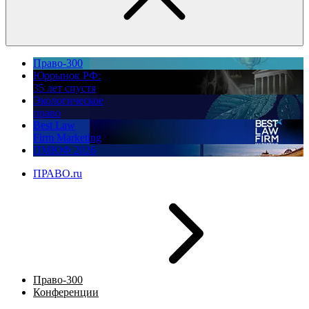
Право-300
Юррынок РФ:
35 лет спустя
Экологическое
право
Best Law
Firm Marketing
ПМЮФ 2026
ПРАВО.ru
Право-300
Конференции