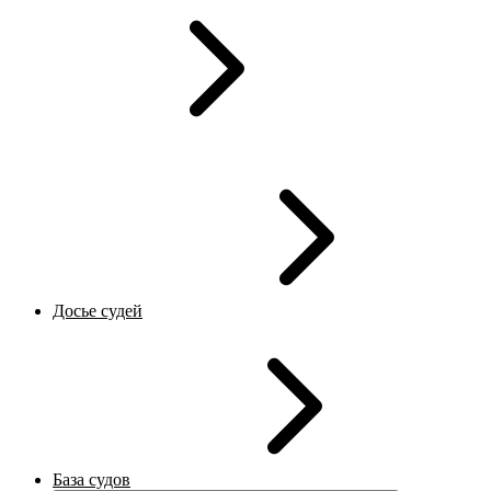
Досье судей
База судов