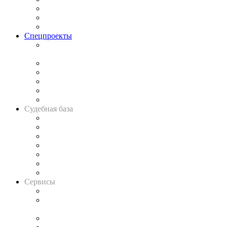
Рынок юридических услуг
Юридическое сообщество
Важнейшие правовые темы в прессе
Спецпроекты
Подкаст «В здравом уме
и твёрдой памяти»
Legal Design
Банкротная панорама
Советы для литигаторов
Сговоры на торгах
Авто
Судебная база
Картотека арбитражных дел
Решения арбитражных судов
Календарь рассмотрения арбитражных дел
Досье судей
Информация о судах
RSS лента новостей
Вакансии для юристов
Сервисы
Справочно-правовая система
Casebook: мониторинг дел
и компаний
Caselook: поиск и анализ практики