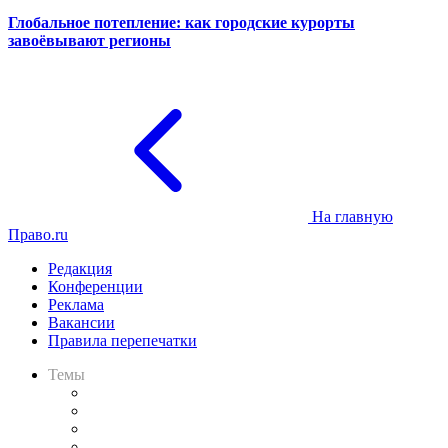
Глобальное потепление: как городские курорты
завоёвывают регионы
На главную
Право.ru
Редакция
Конференции
Реклама
Вакансии
Правила перепечатки
Темы
Практика
Законодательство
Процесс
Исследования