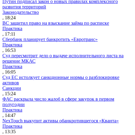
Путин подписал закон о новых правилах комплексного
развития территорий
Законодательство
, 18:24
ВС защитил право на взыскание займа по расписке
Практика
, 17:11
Сбербанк планирует банкротить «Евротранс»
Практика
, 16:53
Суд пересмотрит дело о выдаче исполнительного листа на
решение МКАС
Практика
, 16:05
Суд ЕС истолкует санкционные нормы о разблокировке
активов
Санкции
, 15:24
ФАС раскрыла число жалоб в сфере закупок в первом
полугодии
Практика
, 14:47
NexTouch выкупит активы обанкротившегося «Кванта»
Практика
, 13:35