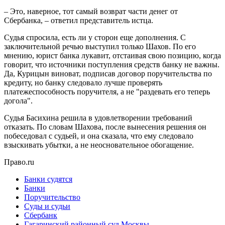
– Это, наверное, тот самый возврат части денег от
Сбербанка, – ответил представитель истца.
Судья спросила, есть ли у сторон еще дополнения. С
заключительной речью выступил только Шахов. По его
мнению, юрист банка лукавит, отстаивая свою позицию, когда
говорит, что источники поступления средств банку не важны.
Да, Курицын виноват, подписав договор поручительства по
кредиту, но банку следовало лучше проверять
платежеспособность поручителя, а не "раздевать его теперь
догола".
Судья Басихина решила в удовлетворении требований
отказать. По словам Шахова, после вынесения решения он
побеседовал с судьей, и она сказала, что ему следовало
взыскивать убытки, а не неосновательное обогащение.
Право.ru
Банки судятся
Банки
Поручительство
Суды и судьи
Сбербанк
Гагаринский районный суд Москвы