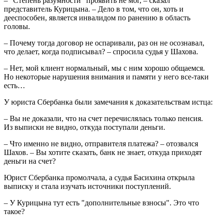
– "Степень разумности" проявить не мог, – сказал
представитель Курицына. – Дело в том, что он, хоть и
дееспособен, является инвалидом по ранению в область
головы.
– Почему тогда договор не оспаривали, раз он не осознавал,
что делает, когда подписывал? – спросила судья у Шахова.
– Нет, мой клиент нормальный, мы с ним хорошо общаемся.
Но некоторые нарушения внимания и памяти у него все-таки
есть…
У юриста Сбербанка были замечания к доказательствам истца:
– Вы не доказали, что на счет перечислялась только пенсия.
Из выписки не видно, откуда поступали деньги.
– Что именно не видно, отправителя платежа? – отозвался
Шахов. – Вы хотите сказать, банк не знает, откуда приходят
деньги на счет?
Юрист Сбербанка промолчала, а судья Басихина открыла
выписку и стала изучать источники поступлений.
– У Курицына тут есть "дополнительные взносы". Это что
такое?