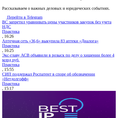
Рассказываем о важных деловых и юридических событиях.
Перейти в Telegram
ВС запретил уравнивать цены участников закупок без учета
НДС
Практика
, 16:26
Аптечная сеть «36,6» выкупила 83 аптеки «Диалога»
Практика
, 16:25
Экс-главу АСВ объявили в розыск по делу о хищении более 4
млрд руб.
Практика
, 15:55
СИП поддержал Роспатент в споре об обозначении
«Нетдолгофф»
Практика
, 15:17