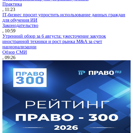
Практика
, 11:23
IT-бизнес просит упростить использование данных граждан
для обучения ИИ
Законодательство
, 10:59
Утренний обзор за 6 августа: ужесточение закупок
иностранной техники и рост рынка M&A за счет
национализации
Обзор СМИ
, 09:26