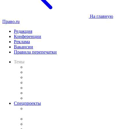
На главную
Право.ru
Редакция
Конференции
Реклама
Вакансии
Правила перепечатки
Темы
Практика
Законодательство
Процесс
Исследования
Рынок юридических услуг
Юридическое сообщество
Важнейшие правовые темы в прессе
Спецпроекты
Подкаст «В здравом уме
и твёрдой памяти»
Legal Design
Банкротная панорама