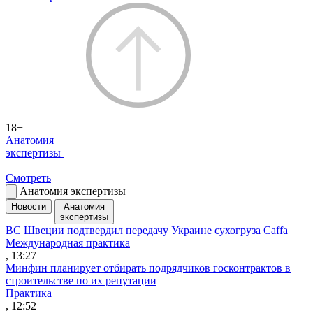
18+
Анатомия
экспертизы
Смотреть
Анатомия экспертизы
Новости
Анатомия
экспертизы
ВС Швеции подтвердил передачу Украине сухогруза Caffa
Международная практика
, 13:27
Минфин планирует отбирать подрядчиков госконтрактов в
строительстве по их репутации
Практика
, 12:52