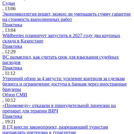
Судьи
, 13:06
Экономколлегия решит, можно ли уменьшить сумму гарантии
на стоимость выполненных работ
Практика
, 13:04
Wildberries планирует запустить в 2027 году два крупных
склада в Казахстане
Практика
, 12:29
ВС разъяснил, как считать срок для взыскания судебных
расходов
Практика
, 11:12
Утренний обзор за 4 августа: усиление контроля за сделкам
бизнеса и ограничение доступа к банкам через иностранные
браузеры
Обзор СМИ
, 10:12
«Промомеду» отказали в принудительной лицензии на
препарат для терапии ВИЧ
Практика
, 19:21
В ГД внесли законопроект, разрешающий туристам
направлять претензии к турагентам