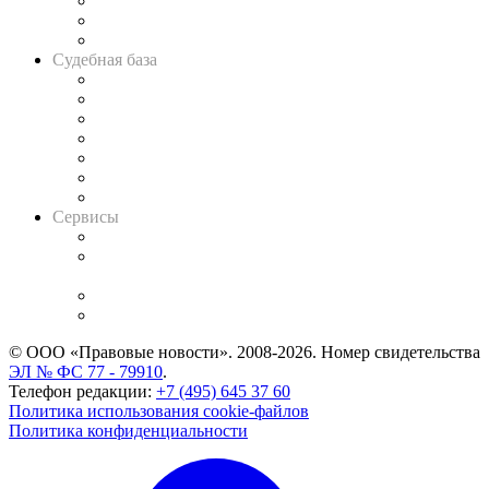
Советы для литигаторов
Сговоры на торгах
Авто
Судебная база
Картотека арбитражных дел
Решения арбитражных судов
Календарь рассмотрения арбитражных дел
Досье судей
Информация о судах
RSS лента новостей
Вакансии для юристов
Сервисы
Справочно-правовая система
Casebook: мониторинг дел
и компаний
Caselook: поиск и анализ практики
CASE.ONE: управление юридической службой
© ООО «Правовые новости». 2008-2026.
Номер свидетельства
ЭЛ № ФС 77 - 79910
.
Телефон редакции:
+7 (495) 645 37 60
Политика использования cookie-файлов
Политика конфиденциальности