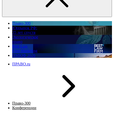
Право-300
Юррынок РФ:
35 лет спустя
Экологическое
право
Best Law
Firm Marketing
ПМЮФ 2026
ПРАВО.ru
Право-300
Конференции