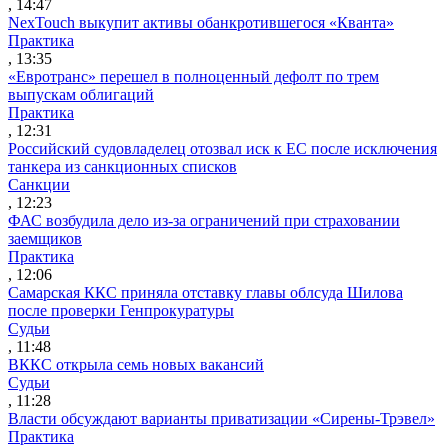
, 14:47
NexTouch выкупит активы обанкротившегося «Кванта»
Практика
, 13:35
«Евротранс» перешел в полноценный дефолт по трем
выпускам облигаций
Практика
, 12:31
Российский судовладелец отозвал иск к ЕС после исключения
танкера из санкционных списков
Санкции
, 12:23
ФАС возбудила дело из-за ограничений при страховании
заемщиков
Практика
, 12:06
Самарская ККС приняла отставку главы облсуда Шилова
после проверки Генпрокуратуры
Судьи
, 11:48
ВККС открыла семь новых вакансий
Судьи
, 11:28
Власти обсуждают варианты приватизации «Сирены-Трэвел»
Практика