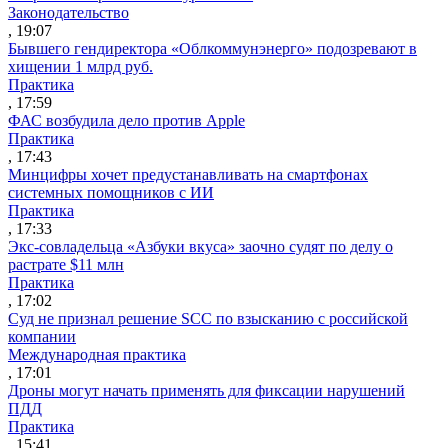
Законодательство
, 19:07
Бывшего гендиректора «Облкоммунэнерго» подозревают в
хищении 1 млрд руб.
Практика
, 17:59
ФАС возбудила дело против Apple
Практика
, 17:43
Минцифры хочет предустанавливать на смартфонах
системных помощников с ИИ
Практика
, 17:33
Экс-совладельца «Азбуки вкуса» заочно судят по делу о
растрате $11 млн
Практика
, 17:02
Суд не признал решение SCC по взысканию с российской
компании
Международная практика
, 17:01
Дроны могут начать применять для фиксации нарушений
ПДД
Практика
, 15:41