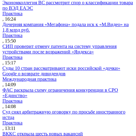
Экономколлегия ВС рассмотрит спор о классификации товара
по ВЭД ЕАЭС
Практика
, 16:24
Дочерняя компания «Мегафона» подала иск к «М.Видео» на
1,8 млрд руб.
Практика
, 15:50
СИП проверит отмену патента на систему управления
устройствами после возражений «Яндекса»
Практика
, 15:17
Суды 10 стран рассматривают иски российской «дочки»
Google о возврате дивидендов
Международная практика
, 14:09
ФАС раскрыла схему ограничения конкуренции в СРО
«Единство»
Практика
, 14:08
Суд снял арбитражную оговорку по просьбе иностранного
истца
Практика
, 13:11
ВККС открыла шесть новых вакансий