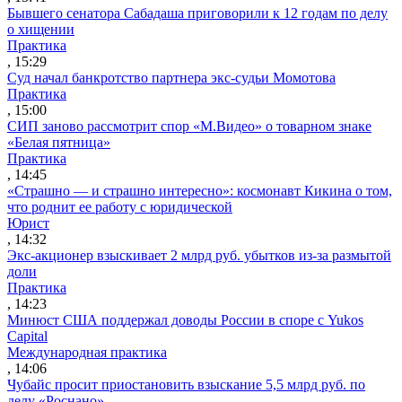
Бывшего сенатора Сабадаша приговорили к 12 годам по делу
о хищении
Практика
, 15:29
Суд начал банкротство партнера экс-судьи Момотова
Практика
, 15:00
СИП заново рассмотрит спор «М.Видео» о товарном знаке
«Белая пятница»
Практика
, 14:45
«Страшно — и страшно интересно»: космонавт Кикина о том,
что роднит ее работу с юридической
Юрист
, 14:32
Экс-акционер взыскивает 2 млрд руб. убытков из-за размытой
доли
Практика
, 14:23
Минюст США поддержал доводы России в споре с Yukos
Capital
Международная практика
, 14:06
Чубайс просит приостановить взыскание 5,5 млрд руб. по
делу «Роснано»