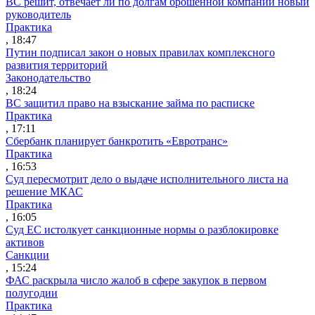
ВС решит, отвечает ли по долгам брошенной компании новый
руководитель
Практика
, 18:47
Путин подписал закон о новых правилах комплексного
развития территорий
Законодательство
, 18:24
ВС защитил право на взыскание займа по расписке
Практика
, 17:11
Сбербанк планирует банкротить «Евротранс»
Практика
, 16:53
Суд пересмотрит дело о выдаче исполнительного листа на
решение МКАС
Практика
, 16:05
Суд ЕС истолкует санкционные нормы о разблокировке
активов
Санкции
, 15:24
ФАС раскрыла число жалоб в сфере закупок в первом
полугодии
Практика