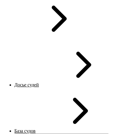
Досье судей
База судов