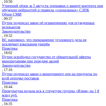
, 10:50
Утренний обзор за 5 августа: поправки о защите контента при
обучении нейросетей и правила «социальных» СЗПК
Обзор СМИ
, 09:37
Путин подписал закон об ограничениях для осужденных
релокантов
Законодательство
, 19:32
ВС напомнил, что прекращение уголовного дела не
исключает взыскания ущерба
Практика
, 18:02
Путин освободил государство от обязательной оферты
миноритариям при передаче акций
Законодательство
, 17:16
Путин подписал закон о мониторинге цен на продукты по
всей цепочке поставок
Практика
, 16:44
Прокуратура подала иск к структуре группы «Илим» на 1,8
млрд руб.
Практика
, 16:35