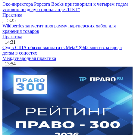
Экс-директора Popcorn Books приговорили к четырем годам
условно по делу о пропаганде ЛГБТ*
Практика
, 15:25
Wildberries запустит программу партнерских хабов для
хранения товаров
Практика
, 14:31
Суд в США обязал выплатить Meta* $942 млн из-за вреда
детям в соцсетях
Международная практика
, 13:54