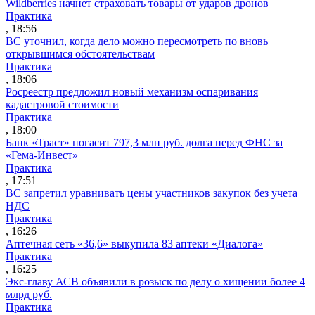
Wildberries начнет страховать товары от ударов дронов
Практика
, 18:56
ВС уточнил, когда дело можно пересмотреть по вновь
открывшимся обстоятельствам
Практика
, 18:06
Росреестр предложил новый механизм оспаривания
кадастровой стоимости
Практика
, 18:00
Банк «Траст» погасит 797,3 млн руб. долга перед ФНС за
«Гема-Инвест»
Практика
, 17:51
ВС запретил уравнивать цены участников закупок без учета
НДС
Практика
, 16:26
Аптечная сеть «36,6» выкупила 83 аптеки «Диалога»
Практика
, 16:25
Экс-главу АСВ объявили в розыск по делу о хищении более 4
млрд руб.
Практика