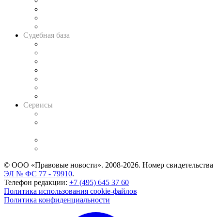
Банкротная панорама
Советы для литигаторов
Сговоры на торгах
Авто
Судебная база
Картотека арбитражных дел
Решения арбитражных судов
Календарь рассмотрения арбитражных дел
Досье судей
Информация о судах
RSS лента новостей
Вакансии для юристов
Сервисы
Справочно-правовая система
Casebook: мониторинг дел
и компаний
Caselook: поиск и анализ практики
CASE.ONE: управление юридической службой
© ООО «Правовые новости». 2008-2026.
Номер свидетельства
ЭЛ № ФС 77 - 79910
.
Телефон редакции:
+7 (495) 645 37 60
Политика использования cookie-файлов
Политика конфиденциальности