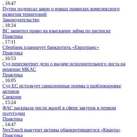
, 18:47
Путин подписал закон о новых правилах комплексного
развития территорий
Законодательство
, 18:24
ВС защитил право на взыскание займа по расписке
Практика
, 17:11
Сбербанк планирует банкротить «Евротранс»
Практика
, 16:53
Суд пересмотрит дело о выдаче исполнительного листа на
решение МКАС
Практика
, 16:05
Суд ЕС истолкует санкционные нормы о разблокировке
активов
Санкции
, 15:24
ФАС раскрыла число жалоб в сфере закупок в первом
полугодии
Практика
, 14:47
NexTouch выкупит активы обанкротившегося «Кванта»
Практика