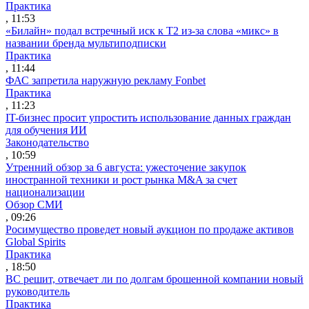
Практика
, 11:53
«Билайн» подал встречный иск к Т2 из-за слова «микс» в
названии бренда мультиподписки
Практика
, 11:44
ФАС запретила наружную рекламу Fonbet
Практика
, 11:23
IT-бизнес просит упростить использование данных граждан
для обучения ИИ
Законодательство
, 10:59
Утренний обзор за 6 августа: ужесточение закупок
иностранной техники и рост рынка M&A за счет
национализации
Обзор СМИ
, 09:26
Росимущество проведет новый аукцион по продаже активов
Global Spirits
Практика
, 18:50
ВС решит, отвечает ли по долгам брошенной компании новый
руководитель
Практика