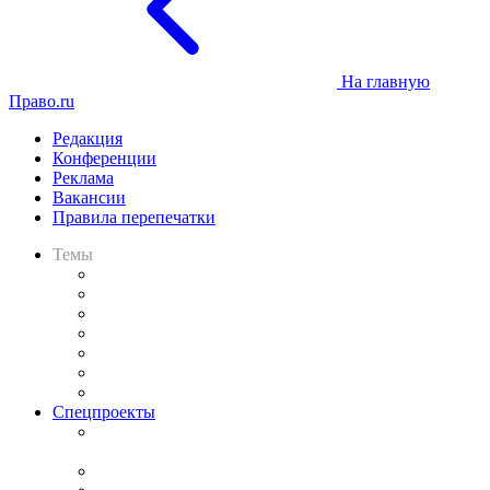
На главную
Право.ru
Редакция
Конференции
Реклама
Вакансии
Правила перепечатки
Темы
Практика
Законодательство
Процесс
Исследования
Рынок юридических услуг
Юридическое сообщество
Важнейшие правовые темы в прессе
Спецпроекты
Подкаст «В здравом уме
и твёрдой памяти»
Legal Design