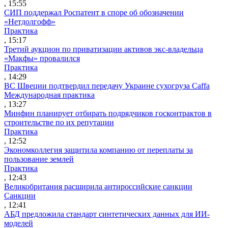
, 15:55
СИП поддержал Роспатент в споре об обозначении
«Нетдолгофф»
Практика
, 15:17
Третий аукцион по приватизации активов экс-владельца
«Макфы» провалился
Практика
, 14:29
ВС Швеции подтвердил передачу Украине сухогруза Caffa
Международная практика
, 13:27
Минфин планирует отбирать подрядчиков госконтрактов в
строительстве по их репутации
Практика
, 12:52
Экономколлегия защитила компанию от переплаты за
пользование землей
Практика
, 12:43
Великобритания расширила антироссийские санкции
Санкции
, 12:41
АБД предложила стандарт синтетических данных для ИИ-
моделей