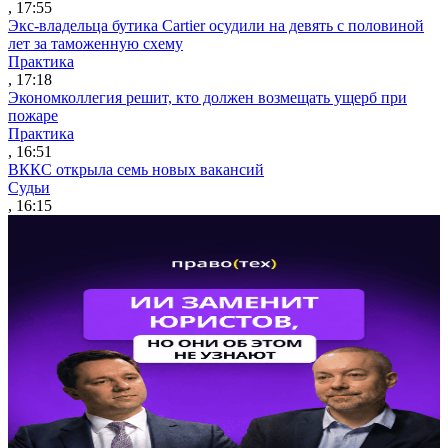
, 17:55
Экс-владельца бутика Cartier осудили на девять с половиной
лет за таможенную схему
Практика
, 17:18
Экономколлегия решит, кто должен возмещать ущерб при
пожаре
Практика
, 16:51
ВККС открыла семь новых вакансий
Судьи
, 16:15