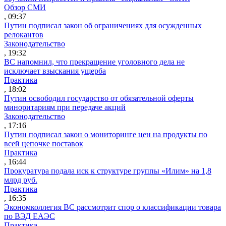
Обзор СМИ
, 09:37
Путин подписал закон об ограничениях для осужденных
релокантов
Законодательство
, 19:32
ВС напомнил, что прекращение уголовного дела не
исключает взыскания ущерба
Практика
, 18:02
Путин освободил государство от обязательной оферты
миноритариям при передаче акций
Законодательство
, 17:16
Путин подписал закон о мониторинге цен на продукты по
всей цепочке поставок
Практика
, 16:44
Прокуратура подала иск к структуре группы «Илим» на 1,8
млрд руб.
Практика
, 16:35
Экономколлегия ВС рассмотрит спор о классификации товара
по ВЭД ЕАЭС
Практика