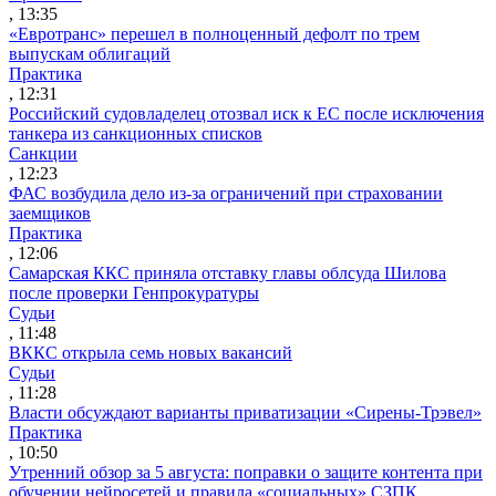
, 13:35
«Евротранс» перешел в полноценный дефолт по трем
выпускам облигаций
Практика
, 12:31
Российский судовладелец отозвал иск к ЕС после исключения
танкера из санкционных списков
Санкции
, 12:23
ФАС возбудила дело из-за ограничений при страховании
заемщиков
Практика
, 12:06
Самарская ККС приняла отставку главы облсуда Шилова
после проверки Генпрокуратуры
Судьи
, 11:48
ВККС открыла семь новых вакансий
Судьи
, 11:28
Власти обсуждают варианты приватизации «Сирены-Трэвел»
Практика
, 10:50
Утренний обзор за 5 августа: поправки о защите контента при
обучении нейросетей и правила «социальных» СЗПК