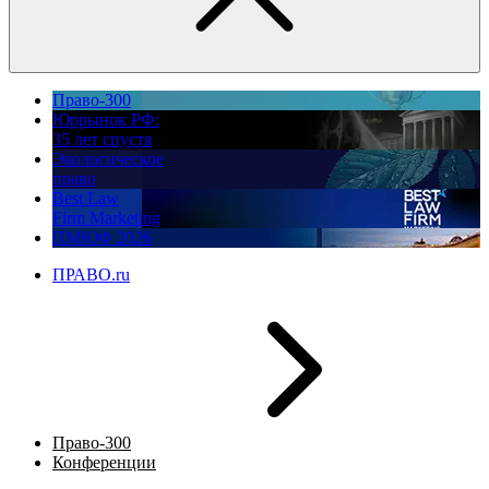
Право-300
Юррынок РФ:
35 лет спустя
Экологическое
право
Best Law
Firm Marketing
ПМЮФ 2026
ПРАВО.ru
Право-300
Конференции