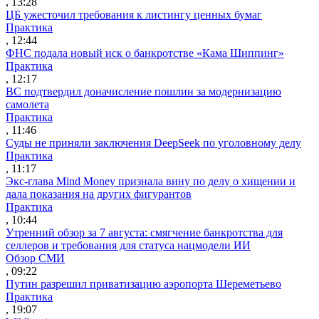
, 13:28
ЦБ ужесточил требования к листингу ценных бумаг
Практика
, 12:44
ФНС подала новый иск о банкротстве «Кама Шиппинг»
Практика
, 12:17
ВС подтвердил доначисление пошлин за модернизацию
самолета
Практика
, 11:46
Суды не приняли заключения DeepSeek по уголовному делу
Практика
, 11:17
Экс-глава Mind Money признала вину по делу о хищении и
дала показания на других фигурантов
Практика
, 10:44
Утренний обзор за 7 августа: смягчение банкротства для
селлеров и требования для статуса нацмодели ИИ
Обзор СМИ
, 09:22
Путин разрешил приватизацию аэропорта Шереметьево
Практика
, 19:07