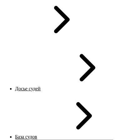
Досье судей
База судов